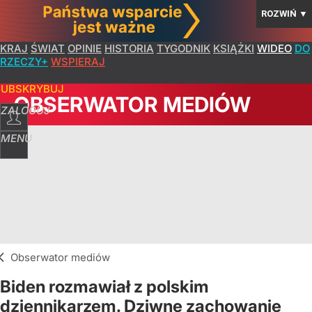
ROZWIŃ
▼
KRAJ
ŚWIAT
OPINIE
HISTORIA
TYGODNIK
KSIĄŻKI
WIDEO
DO
RZECZY+
WSPIERAJ
SUBSKRYBUJ
OBSERWATOR MEDIÓW
ZALOGUJ
MENU
Obserwator mediów
Biden rozmawiał z polskim
dziennikarzem. Dziwne zachowanie