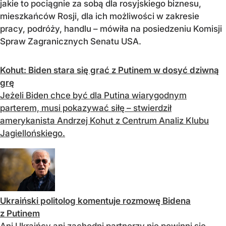
jakie to pociągnie za sobą dla rosyjskiego biznesu,
mieszkańców Rosji, dla ich możliwości w zakresie
pracy, podróży, handlu – mówiła na posiedzeniu Komisji
Spraw Zagranicznych Senatu USA.
Kohut: Biden stara się grać z Putinem w dosyć dziwną
grę
Jeżeli Biden chce być dla Putina wiarygodnym
parterem, musi pokazywać siłę – stwierdził
amerykanista Andrzej Kohut z Centrum Analiz Klubu
Jagiellońskiego.
Ukraiński politolog komentuje rozmowę Bidena
z Putinem
Ani Ukraińcy ani zachodni partnerzy nie powinni się