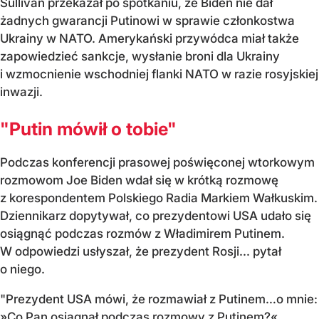
Sullivan przekazał po spotkaniu, że Biden nie dał
żadnych gwarancji Putinowi w sprawie członkostwa
Ukrainy w NATO. Amerykański przywódca miał także
zapowiedzieć sankcje, wysłanie broni dla Ukrainy
i wzmocnienie wschodniej flanki NATO w razie rosyjskiej
inwazji.
"Putin mówił o tobie"
Podczas konferencji prasowej poświęconej wtorkowym
rozmowom Joe Biden wdał się w krótką rozmowę
z korespondentem Polskiego Radia Markiem Wałkuskim.
Dziennikarz dopytywał, co prezydentowi USA udało się
osiągnąć podczas rozmów z Władimirem Putinem.
W odpowiedzi usłyszał, że prezydent Rosji... pytał
o niego.
"Prezydent USA mówi, że rozmawiał z Putinem…o mnie:
»Co Pan osiągnął podczas rozmowy z Putinem?«