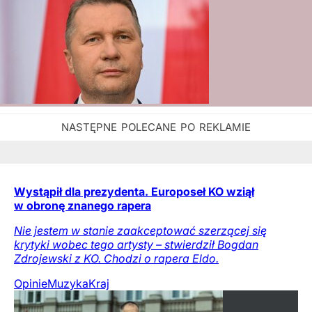
Wystąpił dla prezydenta. Europoseł KO wziął
w obronę znanego rapera
Nie jestem w stanie zaakceptować szerzącej się
krytyki wobec tego artysty – stwierdził Bogdan
Zdrojewski z KO. Chodzi o rapera Eldo.
Opinie
Muzyka
Kraj