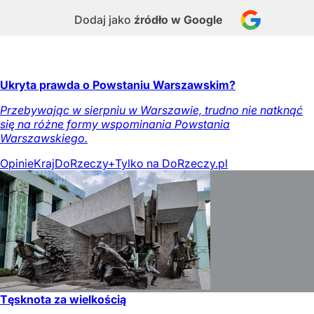
Dodaj jako
źródło w Google
Ukryta prawda o Powstaniu Warszawskim?
Przebywając w sierpniu w Warszawie, trudno nie natknąć
się na różne formy wspominania Powstania
Warszawskiego.
Opinie
Kraj
DoRzeczy+
Tylko na DoRzeczy.pl
Tęsknota za wielkością