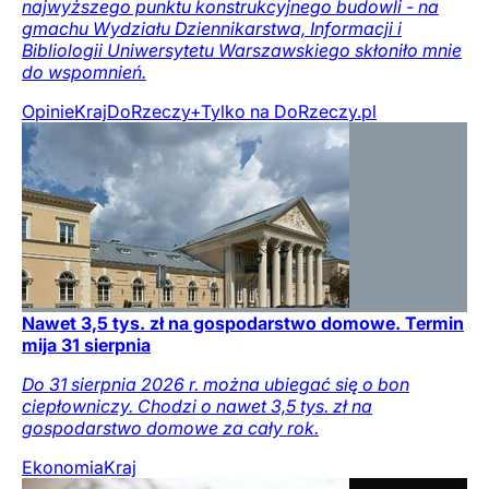
najwyższego punktu konstrukcyjnego budowli - na
gmachu Wydziału Dziennikarstwa, Informacji i
Bibliologii Uniwersytetu Warszawskiego skłoniło mnie
do wspomnień.
Opinie
Kraj
DoRzeczy+
Tylko na DoRzeczy.pl
Nawet 3,5 tys. zł na gospodarstwo domowe. Termin
mija 31 sierpnia
Do 31 sierpnia 2026 r. można ubiegać się o bon
ciepłowniczy. Chodzi o nawet 3,5 tys. zł na
gospodarstwo domowe za cały rok.
Ekonomia
Kraj