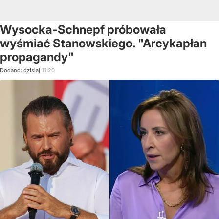
Wysocka-Schnepf próbowała
wyśmiać Stanowskiego. "Arcykapłan
propagandy"
Dodano:
dzisiaj
11:20