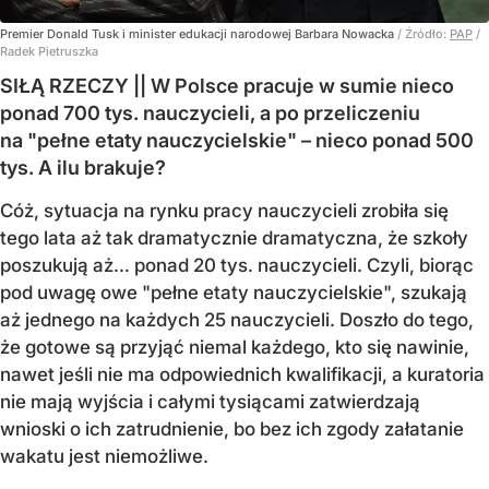
Premier Donald Tusk i minister edukacji narodowej Barbara Nowacka
/ Źródło:
PAP
/
Radek Pietruszka
SIŁĄ RZECZY || W Polsce pracuje w sumie nieco
ponad 700 tys. nauczycieli, a po przeliczeniu
na "pełne etaty nauczycielskie" – nieco ponad 500
tys. A ilu brakuje?
Cóż, sytuacja na rynku pracy nauczycieli zrobiła się
tego lata aż tak dramatycznie dramatyczna, że szkoły
poszukują aż… ponad 20 tys. nauczycieli. Czyli, biorąc
pod uwagę owe "pełne etaty nauczycielskie", szukają
aż jednego na każdych 25 nauczycieli. Doszło do tego,
że gotowe są przyjąć niemal każdego, kto się nawinie,
nawet jeśli nie ma odpowiednich kwalifikacji, a kuratoria
nie mają wyjścia i całymi tysiącami zatwierdzają
wnioski o ich zatrudnienie, bo bez ich zgody załatanie
wakatu jest niemożliwe.