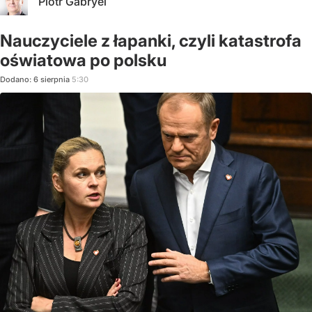
Piotr Gabryel
Nauczyciele z łapanki, czyli katastrofa
oświatowa po polsku
Dodano:
6
sierpnia
5:30