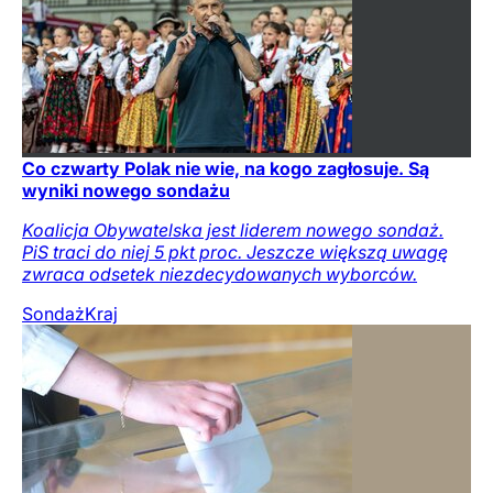
Co czwarty Polak nie wie, na kogo zagłosuje. Są
wyniki nowego sondażu
Koalicja Obywatelska jest liderem nowego sondaż.
PiS traci do niej 5 pkt proc. Jeszcze większą uwagę
zwraca odsetek niezdecydowanych wyborców.
Sondaż
Kraj