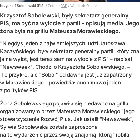
Krzysztof Sobolewski (PiS)
/ Źródło:
PAP
/
Wojciech Olkuśnik
Krzysztof Sobolewski, były sekretarz generalny
PiS, ma być na wylocie z partii – opisują media. Jego
żona była na grillu Mateusza Morawieckiego.
"Niegdyś jeden z najwierniejszych ludzi Jarosława
Kaczyńskiego, były sekretarz generalny partii, który zna
ją na wylot, jest teraz sam na wylocie z PiS" – napisał
"Newsweek". Chodzi o Krzysztofa Sobolewskiego. –
To przykre, ale "Sobol" od dawna jest już zapatrzony
w Morawieckiego – powiedział anonimowo jeden
z polityków PiS.
Żona Sobolewskiego pojawiła się niedawno na grillu
organizowanym przez Mateusza Morawieckiego i jego
stowarzyszenie Rozwój Plus. Jak ustalił "Newsweek",
Sylwia Sobolewska została zaproszona
na to wydarzenie przez swoją znajomą, którą "robiła