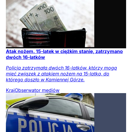
Atak nożem. 15-latek w ciężkim stanie, zatrzymano
dwóch 16-latków
Policja zatrzymała dwóch 16-latków, którzy mogą
mieć związek z atakiem nożem na 15-latka, do
którego doszło w Kamiennej Górze.
Kraj
Obserwator mediów