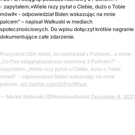
- zapytałem.»Wiele razy pytał o Ciebie, dużo o Tobie
mówił« - odpowiedział Biden wskazując na mnie
palcem" – napisał Wałkuski w mediach
społecznościowych. Do wpisu dołączył krótkie nagranie
dokumentujące całe zdarzenie.
Prezydent USA mówi, że rozmawiał z Putinem…o mnie:
„Co Pan osiągnął podczas rozmowy z Putinem?” -
zapytałem.„Wiele razy pytał o Ciebie, dużo o Tobie
mówił” - odpowiedział Biden wskazując na mnie
palcem.
pic.twitter.com/0tPxcfRhuq
— Marek Wałkuski (@Marekwalkuski)
December 8, 2021