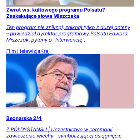
Zwrot ws. kultowego programu Polsatu?
Zaskakujące słowa Miszczaka
Ten program nie zniknął, zniknął tylko z dużej anteny
– powiedział dyrektor programowy Polsatu Edward
Miszczak, pytany o "Interwencję".
Film i telewizja
Kraj
Bednarska 2/4
Z PÓŁDYSTANSU | Uczestnictwo w ceremonii
zawieszenia wiechy - symbolizującej osiągnięcie