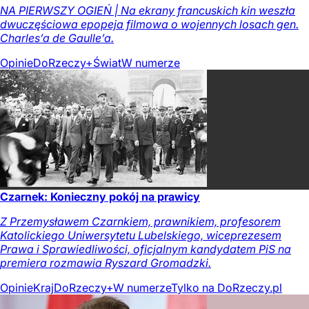
NA PIERWSZY OGIEŃ | Na ekrany francuskich kin weszła
dwuczęściowa epopeja filmowa o wojennych losach gen.
Charles’a de Gaulle’a.
Opinie
DoRzeczy+
Świat
W numerze
Czarnek: Konieczny pokój na prawicy
Z Przemysławem Czarnkiem, prawnikiem, profesorem
Katolickiego Uniwersytetu Lubelskiego, wiceprezesem
Prawa i Sprawiedliwości, oficjalnym kandydatem PiS na
premiera rozmawia Ryszard Gromadzki.
Opinie
Kraj
DoRzeczy+
W numerze
Tylko na DoRzeczy.pl