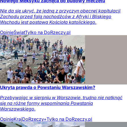
Nowego Meksyku zachęca do budowy meczetu
Nie da się ukryć, że jedną z przyczyn obecnej kapitulacji
Zachodu przed falą nachodźców z Afryki i Bliskiego
Wschodu jest postawa Kościoła katolickiego.
Opinie
Świat
Tylko na DoRzeczy.pl
Ukryta prawda o Powstaniu Warszawskim?
Przebywając w sierpniu w Warszawie, trudno nie natknąć
się na różne formy wspominania Powstania
Warszawskiego.
Opinie
Kraj
DoRzeczy+
Tylko na DoRzeczy.pl