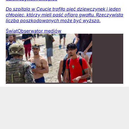
Do szpitala w Ceucie trafiło pięć dziewczynek i jeden
chłopiec, którzy mieli paść ofiarą gwałtu. Rzeczywista
liczba poszkodowanych może być wyższa.
Świat
Obserwator mediów