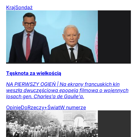
Kraj
Sondaż
Tęsknota za wielkością
NA PIERWSZY OGIEŃ | Na ekrany francuskich kin
weszła dwuczęściowa epopeja filmowa o wojennych
losach gen. Charles’a de Gaulle’a.
Opinie
DoRzeczy+
Świat
W numerze