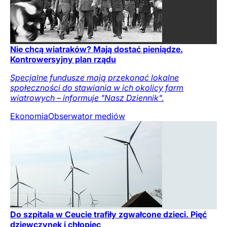
Nie chcą wiatraków? Mają dostać pieniądze.
Kontrowersyjny plan rządu
Specjalne fundusze mają przekonać lokalne
społeczności do stawiania w ich okolicy farm
wiatrowych – informuje "Nasz Dziennik".
Ekonomia
Obserwator mediów
Do szpitala w Ceucie trafiły zgwałcone dzieci. Pięć
dziewczynek i chłopiec