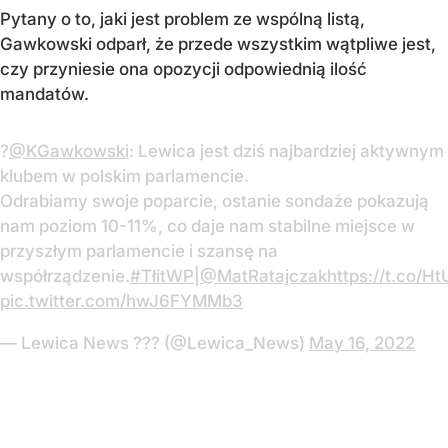
Pytany o to, jaki jest problem ze wspólną listą,
Gawkowski odparł, że przede wszystkim wątpliwe jest,
czy przyniesie ona opozycji odpowiednią ilość
mandatów.
?
@KGawkowski
: Lewica jest dziś najbardziej aktywnym
klubem w polskim parlamencie.
Odrabiamy swoje poparcie, ostanie sondaże pokazują
nam poziom 10-11%, co daje nam stabilne miejsce w
przyszłym parlamencie i szansę na
współrządzenie.
#TłitWP
|
@MatRatajczak
https://t.co/H
pic.twitter.com/hwJ6FYMMb3
— Lewica News ?️?? (@Lewica_News)
May 16, 2022