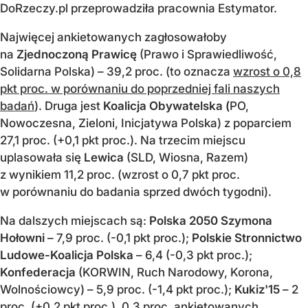
DoRzeczy.pl przeprowadziła pracownia Estymator.
Najwięcej ankietowanych zagłosowałoby
na
Zjednoczoną Prawicę
(Prawo i Sprawiedliwość,
Solidarna Polska) – 39,2 proc. (to oznacza
wzrost o 0,8
pkt proc. w porównaniu do poprzedniej fali naszych
badań
). Druga jest
Koalicja Obywatelska (
PO,
Nowoczesna, Zieloni, Inicjatywa Polska) z poparciem
27,1 proc. (+0,1 pkt proc.). Na trzecim miejscu
uplasowała się
Lewica
(SLD, Wiosna, Razem)
z wynikiem 11,2 proc. (wzrost o 0,7 pkt proc.
w porównaniu do badania sprzed dwóch tygodni).
Na dalszych miejscach są:
Polska 2050 Szymona
Hołowni
– 7,9 proc. (-0,1 pkt proc.);
Polskie Stronnictwo
Ludowe-Koalicja Polska
– 6,4 (-0,3 pkt proc.);
Konfederacja
(KORWIN, Ruch Narodowy, Korona,
Wolnościowcy) – 5,9 proc. (-1,4 pkt proc.);
Kukiz'15
– 2
proc. (+0,2 pkt proc.). 0,3 proc. ankietowanych