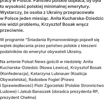
pracy w Polsce. Państwo polskie dopłaca, by była
to wysokość polskiej minimalnej emerytury.
Wystarczy, że osoba z Ukrainy przepracowała
w Polsce jeden miesiąc. Anita Kucharska-Dziedzic
nie widzi problemu, Krzysztof Bosak wręcz
przeciwnie.
W programie "Śniadania Rymanowskiego pojawił się
wątek dopłacania przez państwo polskie z kieszeni
podatników do emerytur obywateli Ukrainy.
Na antenie Polsat News gościli w niedzielę: Anita
Kucharska-Dziedzic (Nowa Lewica), Krzysztof Bosak
(Konfederacja), Katarzyna Lubnauer (Koalicja
Obywatelska), Radosław Fogiel (Prawo
i Sprawiedliwość) Piotr Zgorzelski (Polskie Stronnictwo
Ludowe) i Jakub Banaszek (doradca prezydenta RP,
prezydent Chełma)