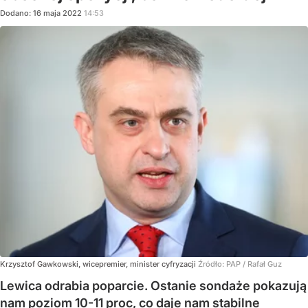
Dodano:
16
maja
2022
14:53
Krzysztof Gawkowski, wicepremier, minister cyfryzacji
Źródło:
PAP
/
Rafał Guz
Lewica odrabia poparcie. Ostanie sondaże pokazują
nam poziom 10-11 proc, co daje nam stabilne