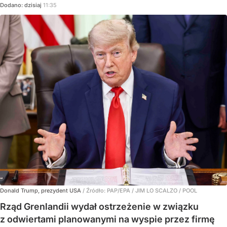
Dodano:
dzisiaj
11:35
Donald Trump, prezydent USA
/ Źródło:
PAP/EPA
/
JIM LO SCALZO / POOL
Rząd Grenlandii wydał ostrzeżenie w związku
z odwiertami planowanymi na wyspie przez firmę