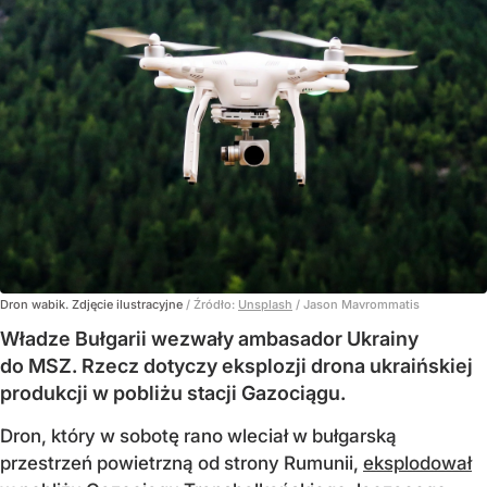
Dron wabik. Zdjęcie ilustracyjne
/ Źródło:
Unsplash
/
Jason Mavrommatis
Władze Bułgarii wezwały ambasador Ukrainy
do MSZ. Rzecz dotyczy eksplozji drona ukraińskiej
produkcji w pobliżu stacji Gazociągu.
Dron, który w sobotę rano wleciał w bułgarską
przestrzeń powietrzną od strony Rumunii,
eksplodował