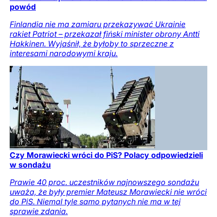
powód
Finlandia nie ma zamiaru przekazywać Ukrainie
rakiet Patriot – przekazał fiński minister obrony Antti
Hakkinen. Wyjaśnił, że byłoby to sprzeczne z
interesami narodowymi kraju.
Czy Morawiecki wróci do PiS? Polacy odpowiedzieli
w sondażu
Prawie 40 proc. uczestników najnowszego sondażu
uważa, że były premier Mateusz Morawiecki nie wróci
do PiS. Niemal tyle samo pytanych nie ma w tej
sprawie zdania.