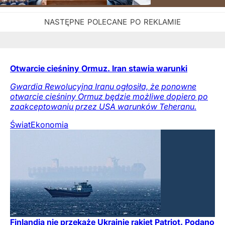
Otwarcie cieśniny Ormuz. Iran stawia warunki
Gwardia Rewolucyjna Iranu ogłosiła, że ponowne
otwarcie cieśniny Ormuz będzie możliwe dopiero po
zaakceptowaniu przez USA warunków Teheranu.
Świat
Ekonomia
Finlandia nie przekaże Ukrainie rakiet Patriot. Podano