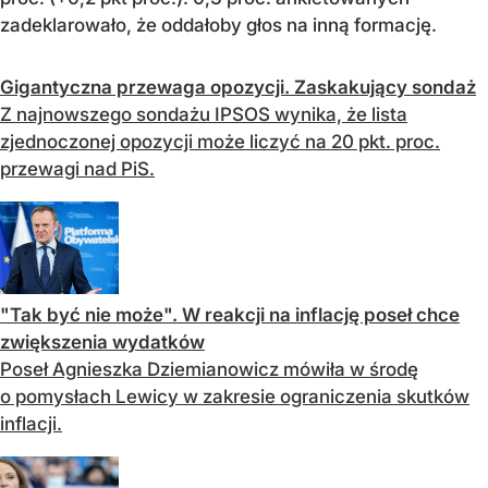
zadeklarowało, że oddałoby głos na inną formację.
Gigantyczna przewaga opozycji. Zaskakujący sondaż
Z najnowszego sondażu IPSOS wynika, że lista
zjednoczonej opozycji może liczyć na 20 pkt. proc.
przewagi nad PiS.
"Tak być nie może". W reakcji na inflację poseł chce
zwiększenia wydatków
Poseł Agnieszka Dziemianowicz mówiła w środę
o pomysłach Lewicy w zakresie ograniczenia skutków
inflacji.