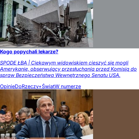
Kogo popychali lekarze?
SPODE ŁBA | Ciekawym widowiskiem cieszyć się mogli
Amerykanie, obserwujący przesłuchania przed Komisją do
spraw Bezpieczeństwa Wewnętrznego Senatu USA.
Opinie
DoRzeczy+
Świat
W numerze