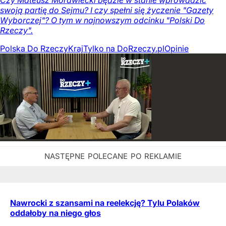
Czy Mateusz Morawiecki będzie w stanie wprowadzić
swoją partię do Sejmu? I czy spełni się życzenie "Gazety
Wyborczej"? O tym w najnowszym odcinku "Polski Do
Rzeczy".
Polska Do Rzeczy
Kraj
Tylko na DoRzeczy.pl
Opinie
Nawrocki z szansami na reelekcję? Tylu Polaków
oddałoby na niego głos