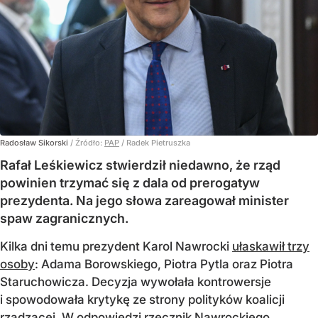
Radosław Sikorski
/ Źródło:
PAP
/
Radek Pietruszka
Rafał Leśkiewicz stwierdził niedawno, że rząd
powinien trzymać się z dala od prerogatyw
prezydenta. Na jego słowa zareagował minister
spaw zagranicznych.
Kilka dni temu prezydent Karol Nawrocki
ułaskawił trzy
osoby
: Adama Borowskiego, Piotra Pytla oraz Piotra
Staruchowicza. Decyzja wywołała kontrowersje
i spowodowała krytykę ze strony polityków koalicji
rządzącej. W odpowiedzi rzecznik Nawrockiego