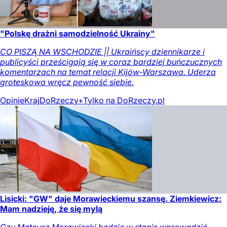
"Polskę drażni samodzielność Ukrainy"
CO PISZĄ NA WSCHODZIE || Ukraińscy dziennikarze i
publicyści prześcigają się w coraz bardziej buńczucznych
komentarzach na temat relacji Kijów-Warszawa. Uderza
groteskowa wręcz pewność siebie.
Opinie
Kraj
DoRzeczy+
Tylko na DoRzeczy.pl
Lisicki: "GW" daje Morawieckiemu szansę. Ziemkiewicz:
Mam nadzieję, że się mylą