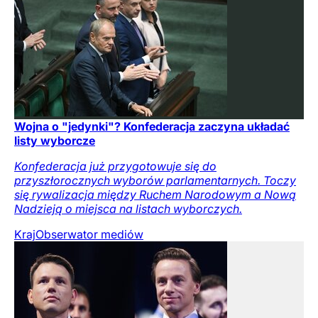
Wojna o "jedynki"? Konfederacja zaczyna układać
listy wyborcze
Konfederacja już przygotowuje się do
przyszłorocznych wyborów parlamentarnych. Toczy
się rywalizacja między Ruchem Narodowym a Nową
Nadzieją o miejsca na listach wyborczych.
Kraj
Obserwator mediów