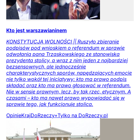
Kto jest warszawianinem
KONSTYTUCJA WOLNOŚCI || Ruszyło zbieranie
podpisów pod wnioskiem o referendum w sprawie
odwołania pana Trzaskowskiego ze stanowiska
prezydenta stolicy, a wraz z nim jeden z najbardziej
bezsensownych, ale jednocześnie
charakterystycznych sporów, napędzających emocje
nie tylko wokół tej inicjatywy: kto ma prawo podpis
składać oraz kto ma prawo głosować w referendum.
Nie w sensie prawnym, lecz, by tak rzec, etycznym. A
czasami – kto ma nawet prawo wypowiadać się w
sprawie tego, jak funkcjonuje stolica.
Opinie
Kraj
DoRzeczy+
Tylko na DoRzeczy.pl