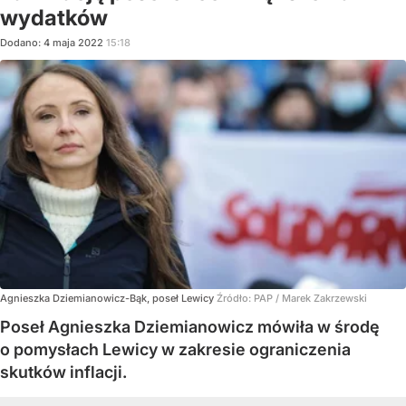
wydatków
Dodano:
4
maja
2022
15:18
Agnieszka Dziemianowicz-Bąk, poseł Lewicy
Źródło:
PAP
/
Marek Zakrzewski
Poseł Agnieszka Dziemianowicz mówiła w środę
o pomysłach Lewicy w zakresie ograniczenia
skutków inflacji.