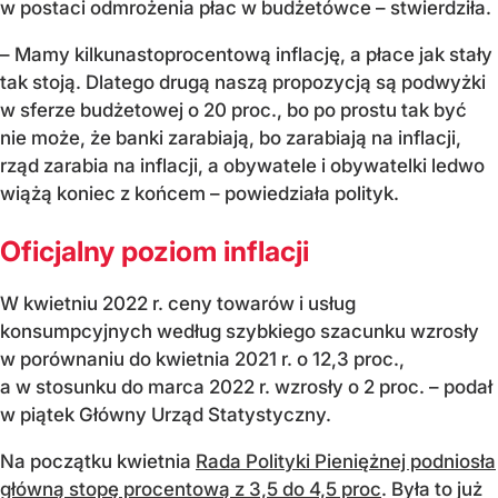
w postaci odmrożenia płac w budżetówce – stwierdziła.
– Mamy kilkunastoprocentową inflację, a płace jak stały
tak stoją. Dlatego drugą naszą propozycją są podwyżki
w sferze budżetowej o 20 proc., bo po prostu tak być
nie może, że banki zarabiają, bo zarabiają na inflacji,
rząd zarabia na inflacji, a obywatele i obywatelki ledwo
wiążą koniec z końcem – powiedziała polityk.
Oficjalny poziom inflacji
W kwietniu 2022 r. ceny towarów i usług
konsumpcyjnych według szybkiego szacunku wzrosły
w porównaniu do kwietnia 2021 r. o 12,3 proc.,
a w stosunku do marca 2022 r. wzrosły o 2 proc. – podał
w piątek Główny Urząd Statystyczny.
Na początku kwietnia
Rada Polityki Pieniężnej podniosła
główną stopę procentową z 3,5 do 4,5 proc
. Była to już