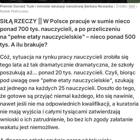
Premier Donald Tusk i minister edukacji narodowej Barbara Nowacka
/ Źródło:
PAP
/
Radek Pietruszka
SIŁĄ RZECZY || W Polsce pracuje w sumie nieco
ponad 700 tys. nauczycieli, a po przeliczeniu
na "pełne etaty nauczycielskie" – nieco ponad 500
tys. A ilu brakuje?
Cóż, sytuacja na rynku pracy nauczycieli zrobiła się
tego lata aż tak dramatycznie dramatyczna, że szkoły
poszukują aż… ponad 20 tys. nauczycieli. Czyli, biorąc
pod uwagę owe "pełne etaty nauczycielskie", szukają
aż jednego na każdych 25 nauczycieli. Doszło do tego,
że gotowe są przyjąć niemal każdego, kto się nawinie,
nawet jeśli nie ma odpowiednich kwalifikacji, a kuratoria
nie mają wyjścia i całymi tysiącami zatwierdzają
wnioski o ich zatrudnienie, bo bez ich zgody załatanie
wakatu jest niemożliwe.