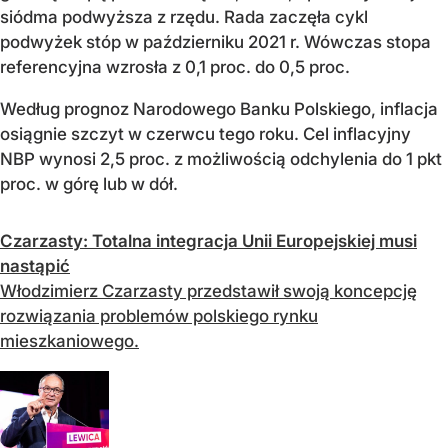
siódma podwyższa z rzędu. Rada zaczęła cykl
podwyżek stóp w październiku 2021 r. Wówczas stopa
referencyjna wzrosła z 0,1 proc. do 0,5 proc.
Według prognoz Narodowego Banku Polskiego, inflacja
osiągnie szczyt w czerwcu tego roku. Cel inflacyjny
NBP wynosi 2,5 proc. z możliwością odchylenia do 1 pkt
proc. w górę lub w dół.
Czarzasty: Totalna integracja Unii Europejskiej musi
nastąpić
Włodzimierz Czarzasty przedstawił swoją koncepcję
rozwiązania problemów polskiego rynku
mieszkaniowego.