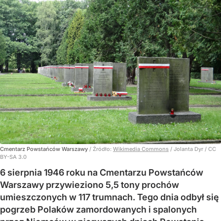
Cmentarz Powstańców Warszawy
/ Źródło:
Wikimedia Commons
/
Jolanta Dyr / CC
BY-SA 3.0
6 sierpnia 1946 roku na Cmentarzu Powstańców
Warszawy przywieziono 5,5 tony prochów
umieszczonych w 117 trumnach. Tego dnia odbył się
pogrzeb Polaków zamordowanych i spalonych