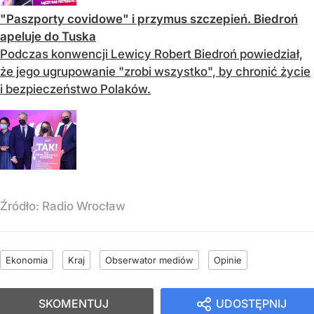
"Paszporty covidowe" i przymus szczepień. Biedroń
apeluje do Tuska
Podczas konwencji Lewicy Robert Biedroń powiedział,
że jego ugrupowanie "zrobi wszystko", by chronić życie
i bezpieczeństwo Polaków.
Źródło:
Radio Wrocław
Ekonomia
Kraj
Obserwator mediów
Opinie
SKOMENTUJ
UDOSTĘPNIJ