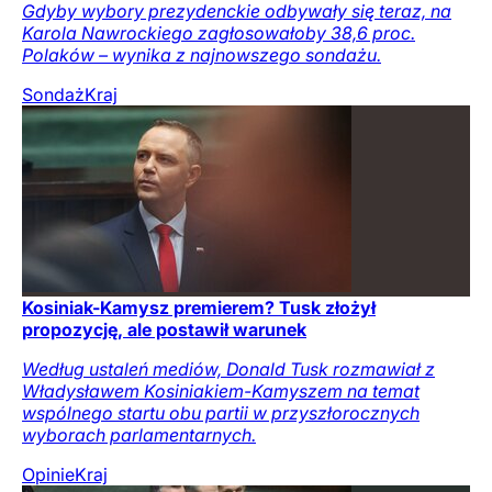
Gdyby wybory prezydenckie odbywały się teraz, na
Karola Nawrockiego zagłosowałoby 38,6 proc.
Polaków – wynika z najnowszego sondażu.
Sondaż
Kraj
Kosiniak-Kamysz premierem? Tusk złożył
propozycję, ale postawił warunek
Według ustaleń mediów, Donald Tusk rozmawiał z
Władysławem Kosiniakiem-Kamyszem na temat
wspólnego startu obu partii w przyszłorocznych
wyborach parlamentarnych.
Opinie
Kraj