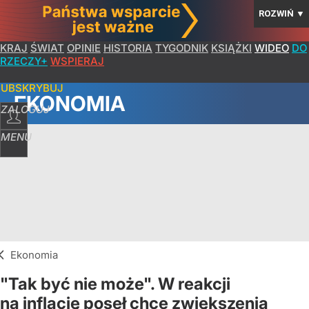
ROZWIŃ
▼
KRAJ
ŚWIAT
OPINIE
HISTORIA
TYGODNIK
KSIĄŻKI
WIDEO
DO
RZECZY+
WSPIERAJ
SUBSKRYBUJ
EKONOMIA
ZALOGUJ
MENU
Ekonomia
"Tak być nie może". W reakcji
na inflację poseł chce zwiększenia