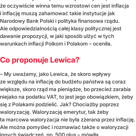
że oczywiście winna temu wzrostowi cen jest inflacja
i inflację muszą zahamować takie instytucje jak
Narodowy Bank Polski i polityka finansowa rządu.
Ale odpowiedzialnością całej klasy politycznej jest
dawanie propozycji, w jaki sposób ulżyć w tych
warunkach inflacji Polkom i Polakom – oceniła.
Co proponuje Lewica?
– My uważamy, jako Lewica, że skoro wpływy
ze względu na inflację do budżetu państwa są coraz
większe, skoro rząd ma pieniądze, bo przecież zarabia
niejako na podatku VAT, to jest jego obowiązkiem, żeby
się z Polakami podzielić. Jak? Chociażby poprzez
waloryzację. Waloryzację emerytur, tak żeby
ta marcowa waloryzacja nie była zżerana przez inflację.
Ale można pomyśleć i rozmawiać także o waloryzacji
innych świadczeń, np. 500 plus – mówiła