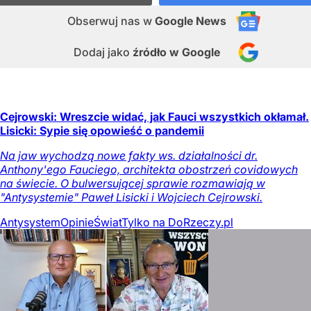
Obserwuj nas
w
Google News
Dodaj jako
źródło w Google
Cejrowski: Wreszcie widać, jak Fauci wszystkich okłamał.
Lisicki: Sypie się opowieść o pandemii
Na jaw wychodzą nowe fakty ws. działalności dr.
Anthony'ego Fauciego, architekta obostrzeń covidowych
na świecie. O bulwersującej sprawie rozmawiają w
"Antysystemie" Paweł Lisicki i Wojciech Cejrowski.
Antysystem
Opinie
Świat
Tylko na DoRzeczy.pl