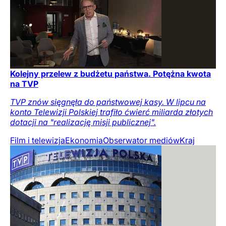
Kolejny przelew z budżetu państwa. Potężna kwota
na TVP
TVP znów sięgnęła do państwowej kasy. W lipcu na
konto Telewizji Polskiej trafiło ćwierć miliarda złotych
dotacji na "realizację misji publicznej".
Film i telewizja
Ekonomia
Obserwator mediów
Kraj