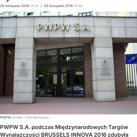
28
listopada
2016
19:30
/
28
listopada
2016
19:46
PWPW
Źródło:
TVN Warszawa
PWPW S.A. podczas Międzynarodowych Targów
Wynalazczości BRUSSELS INNOVA 2016 zdobyła