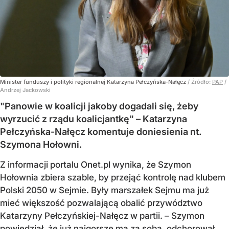
Minister funduszy i polityki regionalnej Katarzyna Pełczyńska-Nałęcz
/ Źródło:
PAP
/
Andrzej Jackowski
"Panowie w koalicji jakoby dogadali się, żeby
wyrzucić z rządu koalicjantkę" – Katarzyna
Pełczyńska-Nałęcz komentuje doniesienia nt.
Szymona Hołowni.
Z informacji portalu Onet.pl wynika, że Szymon
Hołownia zbiera szable, by przejąć kontrolę nad klubem
Polski 2050 w Sejmie. Były marszałek Sejmu ma już
mieć większość pozwalającą obalić przywództwo
Katarzyny Pełczyńskiej-Nałęcz w partii. – Szymon
powiedział, że już najgorsze ma za sobą, odchorował