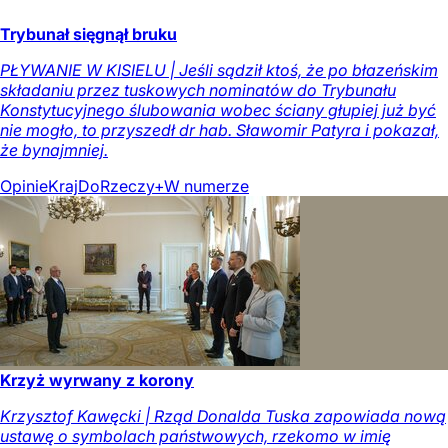
Trybunał sięgnął bruku
PŁYWANIE W KISIELU | Jeśli sądził ktoś, że po błazeńskim
składaniu przez tuskowych nominatów do Trybunału
Konstytucyjnego ślubowania wobec ściany głupiej już być
nie mogło, to przyszedł dr hab. Sławomir Patyra i pokazał,
że bynajmniej.
Opinie
Kraj
DoRzeczy+
W numerze
Krzyż wyrwany z korony
Krzysztof Kawęcki | Rząd Donalda Tuska zapowiada nową
ustawę o symbolach państwowych, rzekomo w imię