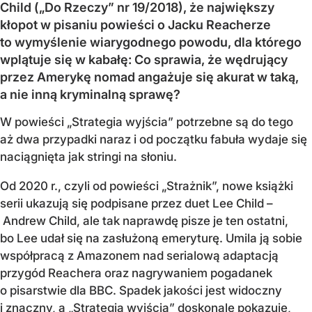
Child („Do Rzeczy” nr 19/2018), że największy
kłopot w pisaniu powieści o Jacku Reacherze
to wymyślenie wiarygodnego powodu, dla którego
wplątuje się w kabałę: Co sprawia, że wędrujący
przez Amerykę nomad angażuje się akurat w taką,
a nie inną kryminalną sprawę?
W powieści „Strategia wyjścia” potrzebne są do tego
aż dwa przypadki naraz i od początku fabuła wydaje się
naciągnięta jak stringi na słoniu.
Od 2020 r., czyli od powieści „Strażnik”, nowe książki
serii ukazują się podpisane przez duet Lee Child –
Andrew Child, ale tak naprawdę pisze je ten ostatni,
bo Lee udał się na zasłużoną emeryturę. Umila ją sobie
współpracą z Amazonem nad serialową adaptacją
przygód Reachera oraz nagrywaniem pogadanek
o pisarstwie dla BBC. Spadek jakości jest widoczny
i znaczny, a „Strategia wyjścia” doskonale pokazuje,