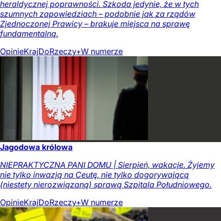
heraldycznej poprawności. Szkoda jedynie, że w tych
szumnych zapowiedziach – podobnie jak za rządów
Zjednoczonej Prawicy – brakuje miejsca na sprawę
fundamentalną.
Opinie
Kraj
DoRzeczy+
W numerze
Jagodowa królowa
NIEPRAKTYCZNA PANI DOMU | Sierpień, wakacje. Żyjemy
nie tylko inwazją na Ceutę, nie tylko dogorywającą
(niestety nierozwiązaną) sprawą Szpitala Południowego.
Opinie
Kraj
DoRzeczy+
W numerze