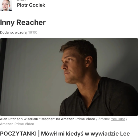
Piotr Gociek
Inny Reacher
Dodano:
wczoraj
16:00
Alan Ritchson w serialu "Reacher" na Amazon Prime Video
/ Źródło:
YouTube
/
Amazon Prime Video
POCZYTANKI | Mówił mi kiedyś w wywiadzie Lee