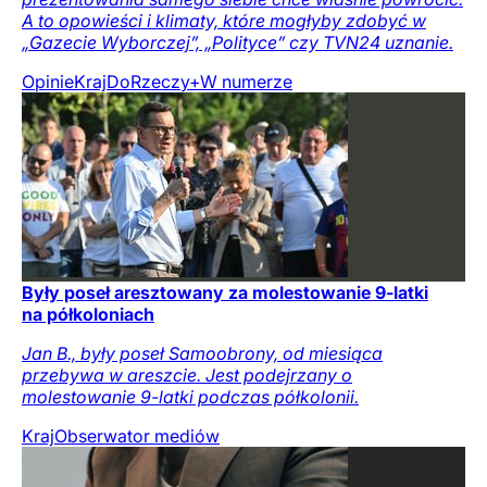
A to opowieści i klimaty, które mogłyby zdobyć w
„Gazecie Wyborczej”, „Polityce” czy TVN24 uznanie.
Opinie
Kraj
DoRzeczy+
W numerze
Były poseł aresztowany za molestowanie 9-latki
na półkoloniach
Jan B., były poseł Samoobrony, od miesiąca
przebywa w areszcie. Jest podejrzany o
molestowanie 9-latki podczas półkolonii.
Kraj
Obserwator mediów