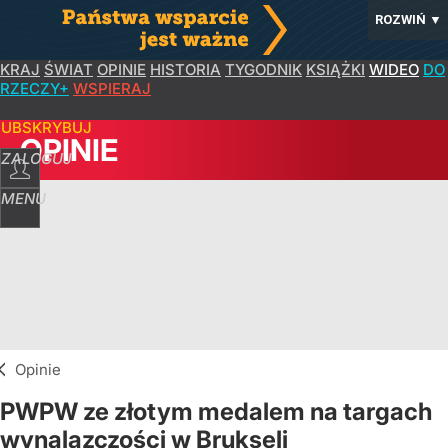
ROZWIŃ
▼
KRAJ
ŚWIAT
OPINIE
HISTORIA
TYGODNIK
KSIĄŻKI
WIDEO
DO
RZECZY+
WSPIERAJ
SUBSKRYBUJ
OPINIE
ZALOGUJ
MENU
Opinie
PWPW ze złotym medalem na targach
wynalazczości w Brukseli