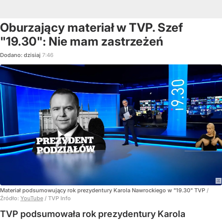
Oburzający materiał w TVP. Szef
"19.30": Nie mam zastrzeżeń
Dodano:
dzisiaj
7:46
Materiał podsumowujący rok prezydentury Karola Nawrockiego w "19.30" TVP
/
Źródło:
YouTube
/
TVP Info
TVP podsumowała rok prezydentury Karola