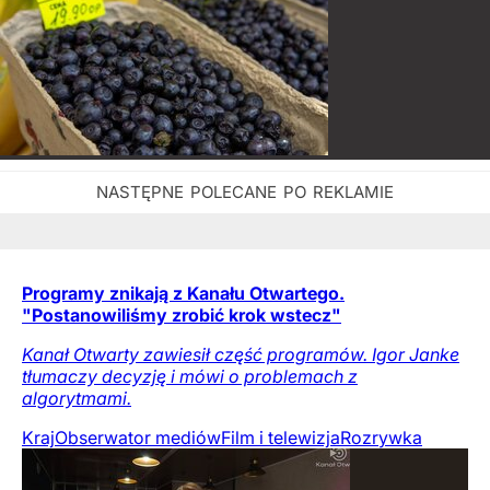
Programy znikają z Kanału Otwartego.
"Postanowiliśmy zrobić krok wstecz"
Kanał Otwarty zawiesił część programów. Igor Janke
tłumaczy decyzję i mówi o problemach z
algorytmami.
Kraj
Obserwator mediów
Film i telewizja
Rozrywka