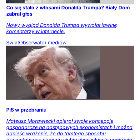
Co się stało z włosami Donalda Trumpa? Biały Dom
zabrał głos
Nowy wygląd Donalda Trumpa wywołał lawinę
komentarzy w internecie.
Świat
Obserwator mediów
PiS w przebraniu
Mateusz Morawiecki opierał swoje koncepcje
gospodarcze na postępowych ekonomistach i można
odnieść wrażenie, że do tamtego sposobu
prezentowania samego siebie chce właśnie powrócić.