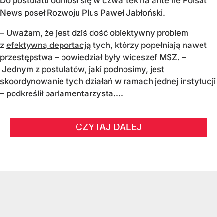
Do postulatu odniósł się w czwartek na antenie Polsat
News poseł Rozwoju Plus Paweł Jabłoński.
– Uważam, że jest dziś dość obiektywny problem
z
efektywną deportacją
tych, którzy popełniają nawet
przestępstwa – powiedział były wiceszef MSZ. –
Jednym z postulatów, jaki podnosimy, jest
skoordynowanie tych działań w ramach jednej instytucji
– podkreślił parlamentarzysta....
CZYTAJ DALEJ