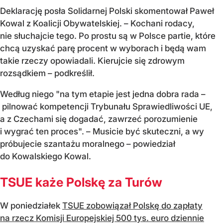
Deklarację posła Solidarnej Polski skomentował Paweł
Kowal z Koalicji Obywatelskiej. – Kochani rodacy,
nie słuchajcie tego. Po prostu są w Polsce partie, które
chcą uzyskać parę procent w wyborach i będą wam
takie rzeczy opowiadali. Kierujcie się zdrowym
rozsądkiem – podkreślił.
Według niego "na tym etapie jest jedna dobra rada –
pilnować kompetencji Trybunału Sprawiedliwości UE,
a z Czechami się dogadać, zawrzeć porozumienie
i wygrać ten proces". – Musicie być skuteczni, a wy
próbujecie szantażu moralnego – powiedział
do Kowalskiego Kowal.
TSUE każe Polskę za Turów
W poniedziałek
TSUE zobowiązał Polskę do zapłaty
na rzecz Komisji Europejskiej 500 tys. euro dziennie