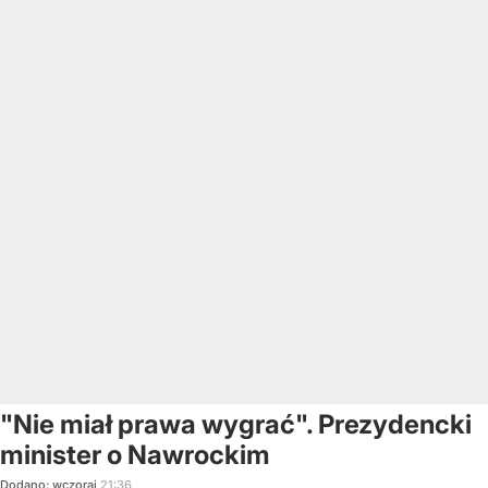
"Nie miał prawa wygrać". Prezydencki
minister o Nawrockim
Dodano:
wczoraj
21:36