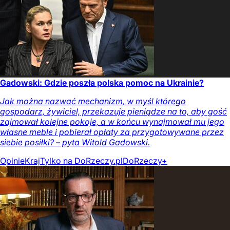
Gadowski: Gdzie poszła polska pomoc na Ukrainie?
Jak można nazwać mechanizm, w myśl którego
gospodarz, żywiciel, przekazuje pieniądze na to, aby gość
zajmował kolejne pokoje, a w końcu wynajmował mu jego
własne meble i pobierał opłaty za przygotowywane przez
siebie posiłki? – pyta Witold Gadowski.
Opinie
Kraj
Tylko na DoRzeczy.pl
DoRzeczy+