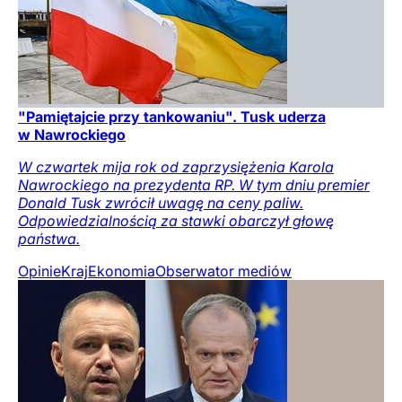
"Pamiętajcie przy tankowaniu". Tusk uderza
w Nawrockiego
W czwartek mija rok od zaprzysiężenia Karola
Nawrockiego na prezydenta RP. W tym dniu premier
Donald Tusk zwrócił uwagę na ceny paliw.
Odpowiedzialnością za stawki obarczył głowę
państwa.
Opinie
Kraj
Ekonomia
Obserwator mediów