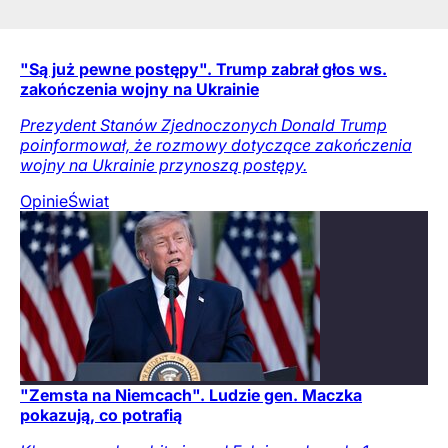
"Są już pewne postępy". Trump zabrał głos ws.
zakończenia wojny na Ukrainie
Prezydent Stanów Zjednoczonych Donald Trump
poinformował, że rozmowy dotyczące zakończenia
wojny na Ukrainie przynoszą postępy.
Opinie
Świat
"Zemsta na Niemcach". Ludzie gen. Maczka
pokazują, co potrafią