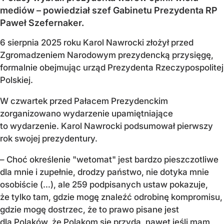
mediów – powiedział szef Gabinetu Prezydenta RP
Paweł Szefernaker.
6 sierpnia 2025 roku Karol Nawrocki złożył przed
Zgromadzeniem Narodowym prezydencką przysięgę,
formalnie obejmując urząd Prezydenta Rzeczypospolitej
Polskiej.
W czwartek przed Pałacem Prezydenckim
zorganizowano wydarzenie upamiętniające
to wydarzenie. Karol Nawrocki podsumował pierwszy
rok swojej prezydentury.
– Choć określenie "wetomat" jest bardzo pieszczotliwe
dla mnie i zupełnie, drodzy państwo, nie dotyka mnie
osobiście (…), ale 259 podpisanych ustaw pokazuje,
że tylko tam, gdzie mogę znaleźć odrobinę kompromisu,
gdzie mogę dostrzec, że to prawo pisane jest
dla Polaków, że Polakom się przyda, nawet jeśli mam