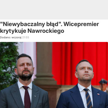
"Niewybaczalny błąd". Wicepremier
krytykuje Nawrockiego
Dodano:
wczoraj
21:55