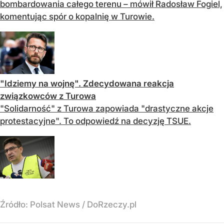
bombardowania całego terenu – mówił Radosław Fogiel,
komentując spór o kopalnię w Turowie.
"Idziemy na wojnę". Zdecydowana reakcja
związkowców z Turowa
"Solidarność" z Turowa zapowiada "drastyczne akcje
protestacyjne". To odpowiedź na decyzję TSUE.
Źródło:
Polsat News
/
DoRzeczy.pl