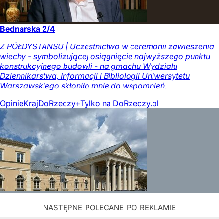
Bednarska 2/4
Z PÓŁDYSTANSU | Uczestnictwo w ceremonii zawieszenia
wiechy - symbolizującej osiągnięcie najwyższego punktu
konstrukcyjnego budowli - na gmachu Wydziału
Dziennikarstwa, Informacji i Bibliologii Uniwersytetu
Warszawskiego skłoniło mnie do wspomnień.
Opinie
Kraj
DoRzeczy+
Tylko na DoRzeczy.pl