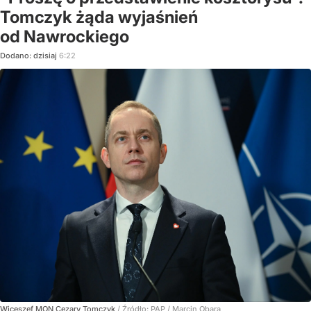
Tomczyk żąda wyjaśnień
od Nawrockiego
Dodano:
dzisiaj
6:22
Wiceszef MON Cezary Tomczyk
/ Źródło:
PAP
/
Marcin Obara