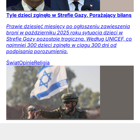
Tyle dzieci zginęło w Strefie Gazy. Porażający bilans
Prawie dziesięć miesięcy po ogłoszeniu zawieszenia
broni w październiku 2025 roku sytuacja dzieci w
Strefie Gazy pozostaje tragiczna. Według UNICEF, co
najmniej 300 dzieci zginęło w ciągu 300 dni od
podpisania porozumienia.
Świat
Opinie
Religia