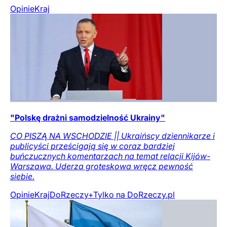
Opinie
Kraj
"Polskę drażni samodzielność Ukrainy"
CO PISZĄ NA WSCHODZIE || Ukraińscy dziennikarze i
publicyści prześcigają się w coraz bardziej
buńczucznych komentarzach na temat relacji Kijów-
Warszawa. Uderza groteskowa wręcz pewność
siebie.
Opinie
Kraj
DoRzeczy+
Tylko na DoRzeczy.pl