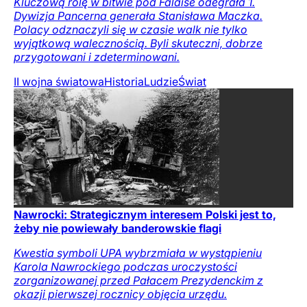
Kluczową rolę w bitwie pod Falaise odegrała 1.
Dywizja Pancerna generała Stanisława Maczka.
Polacy odznaczyli się w czasie walk nie tylko
wyjątkową walecznością. Byli skuteczni, dobrze
przygotowani i zdeterminowani.
II wojna światowa
Historia
Ludzie
Świat
Nawrocki: Strategicznym interesem Polski jest to,
żeby nie powiewały banderowskie flagi
Kwestia symboli UPA wybrzmiała w wystąpieniu
Karola Nawrockiego podczas uroczystości
zorganizowanej przed Pałacem Prezydenckim z
okazji pierwszej rocznicy objęcia urzędu.