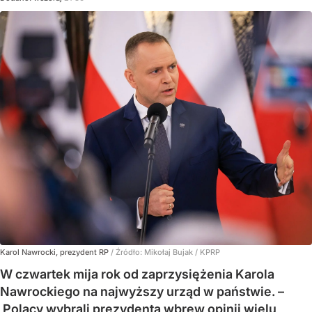
Karol Nawrocki, prezydent RP
/ Źródło:
Mikołaj Bujak / KPRP
W czwartek mija rok od zaprzysiężenia Karola
Nawrockiego na najwyższy urząd w państwie. –
Polacy wybrali prezydenta wbrew opinii wielu