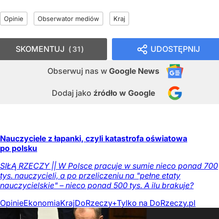
Opinie
Obserwator mediów
Kraj
SKOMENTUJ
UDOSTĘPNIJ
31
Obserwuj nas
w
Google News
Dodaj jako
źródło w Google
Nauczyciele z łapanki, czyli katastrofa oświatowa
po polsku
SIŁĄ RZECZY || W Polsce pracuje w sumie nieco ponad 700
tys. nauczycieli, a po przeliczeniu na "pełne etaty
nauczycielskie" – nieco ponad 500 tys. A ilu brakuje?
Opinie
Ekonomia
Kraj
DoRzeczy+
Tylko na DoRzeczy.pl