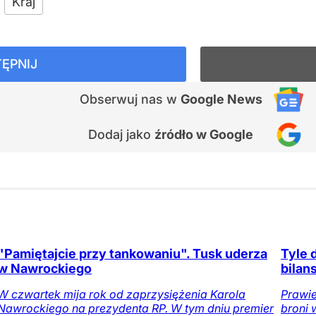
Kraj
ĘPNIJ
Obserwuj nas
w
Google News
Dodaj jako
źródło w Google
"Pamiętajcie przy tankowaniu". Tusk uderza
Tyle 
w Nawrockiego
bilan
W czwartek mija rok od zaprzysiężenia Karola
Prawie
Nawrockiego na prezydenta RP. W tym dniu premier
broni 