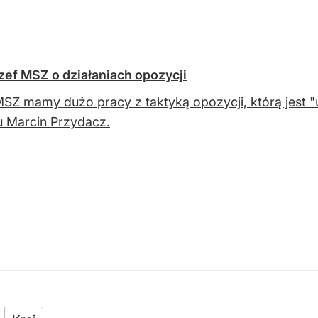
zef MSZ o działaniach opozycji
SZ mamy dużo pracy z taktyką opozycji, którą jest "u
u Marcin Przydacz.