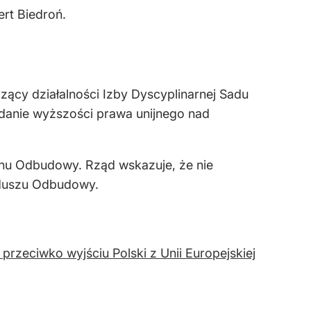
rt Biedroń.
ący działalności Izby Dyscyplinarnej Sadu
danie wyższości prawa unijnego nad
nu Odbudowy. Rząd wskazuje, że nie
nduszu Odbudowy.
rzeciwko wyjściu Polski z Unii Europejskiej