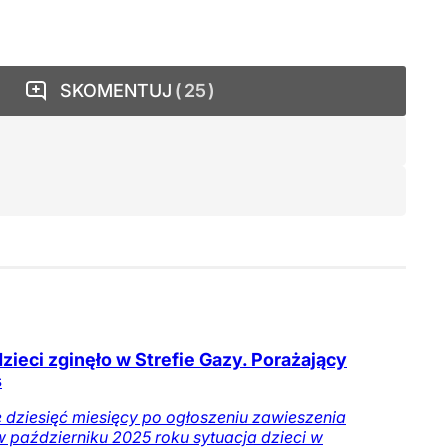
SKOMENTUJ
25
dzieci zginęło w Strefie Gazy. Porażający
s
 dziesięć miesięcy po ogłoszeniu zawieszenia
w październiku 2025 roku sytuacja dzieci w