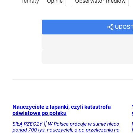
Opinie
Obserwator mediów
UDOST
Nauczyciele z łapanki, czyli katastrofa
oświatowa po polsku
SIŁĄ RZECZY || W Polsce pracuje w sumie nieco
ponad 700 tys. nauczycieli, a po przeliczeniu na