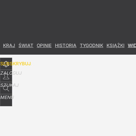
Udostępnij
25
Skomentuj
KRAJ
ŚWIAT
OPINIE
HISTORIA
TYGODNIK
KSIĄŻKI
WI
SUBSKRYBUJ
ZALOGUJ
SZUKAJ
MENU