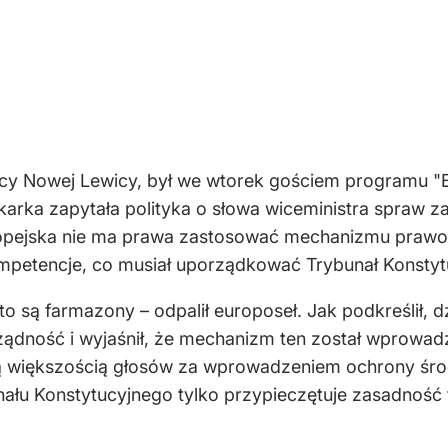
cy Nowej Lewicy, był we wtorek gościem programu "
ikarka zapytała polityka o słowa wiceministra spraw z
Europejska nie ma prawa zastosować mechanizmu praw
petencje, co musiał uporządkować Trybunał Konstyt
to są farmazony – odpalił europoseł. Jak podkreślił,
ądność i wyjaśnił, że mechanizm ten został wprowadz
 większością głosów za wprowadzeniem ochrony śro
nału Konstytucyjnego tylko przypieczętuje zasadność