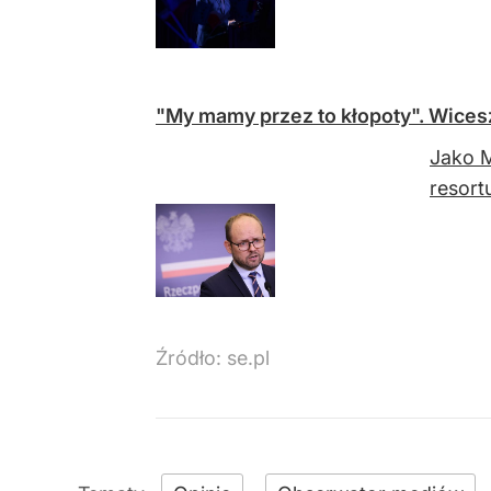
"My mamy przez to kłopoty". Wices
Jako M
resort
Źródło:
se.pl