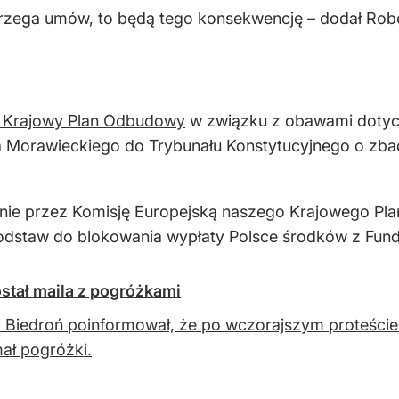
strzega umów, to będą tego konsekwencję – dodał Robe
i Krajowy Plan Odbudowy
w związku z obawami dotycz
 Morawieckiego do Trybunału Konstytucyjnego o zba
nie przez Komisję Europejską naszego Krajowego Pla
odstaw do blokowania wypłaty Polsce środków z Fu
ostał maila z pogróżkami
 Biedroń poinformował, że po wczorajszym proteście p
ał pogróżki.