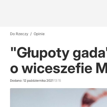
Do Rzeczy
/
Opinie
"Głupoty gada"
o wiceszefie 
Dodano:
12
października
2021
13:15