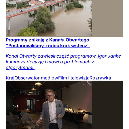
Programy znikają z Kanału Otwartego.
"Postanowiliśmy zrobić krok wstecz"
Kanał Otwarty zawiesił część programów. Igor Janke
tłumaczy decyzję i mówi o problemach z
algorytmami.
Kraj
Obserwator mediów
Film i telewizja
Rozrywka