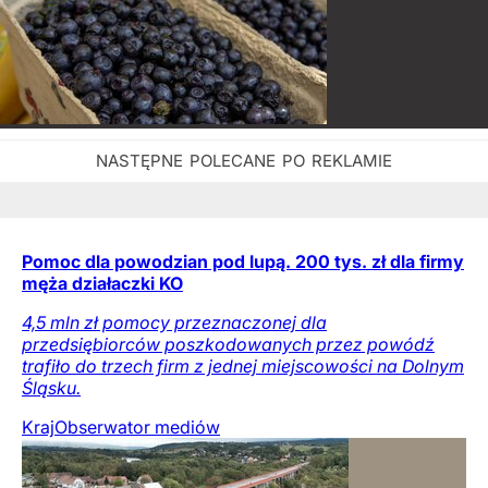
Pomoc dla powodzian pod lupą. 200 tys. zł dla firmy
męża działaczki KO
4,5 mln zł pomocy przeznaczonej dla
przedsiębiorców poszkodowanych przez powódź
trafiło do trzech firm z jednej miejscowości na Dolnym
Śląsku.
Kraj
Obserwator mediów