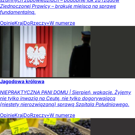
szumnych zapowiedziach – podobnie jak za rządów
Zjednoczonej Prawicy – brakuje miejsca na sprawę
fundamentalną.
Opinie
Kraj
DoRzeczy+
W numerze
Jagodowa królowa
NIEPRAKTYCZNA PANI DOMU | Sierpień, wakacje. Żyjemy
nie tylko inwazją na Ceutę, nie tylko dogorywającą
(niestety nierozwiązaną) sprawą Szpitala Południowego.
Opinie
Kraj
DoRzeczy+
W numerze