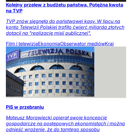
Kolejny przelew z budżetu państwa. Potężna kwota
na TVP
TVP znów sięgnęła do państwowej kasy. W lipcu na
konto Telewizji Polskiej trafiło ćwierć miliarda złotych
dotacji na "realizację misji publicznej".
Film i telewizja
Ekonomia
Obserwator mediów
Kraj
PiS w przebraniu
Mateusz Morawiecki opierał swoje koncepcje
gospodarcze na postępowych ekonomistach i można
odnieść wrażenie, że do tamtego sposobu