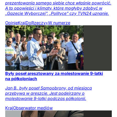
prezentowania samego siebie chce właśnie powrócić.
A to opowieści i klimaty, które mogłyby zdobyć w
„Gazecie Wyborczej”, „Polityce” czy TVN24 uznanie.
Opinie
Kraj
DoRzeczy+
W numerze
Były poseł aresztowany za molestowanie 9-latki
na półkoloniach
Jan B., były poseł Samoobrony, od miesiąca
przebywa w areszcie. Jest podejrzany o
molestowanie 9-latki podczas półkolonii.
Kraj
Obserwator mediów