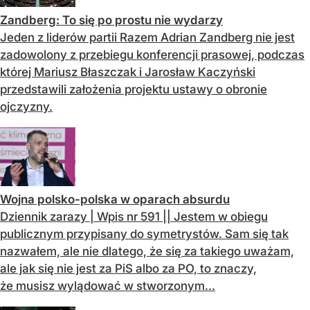
Zandberg: To się po prostu nie wydarzy
Jeden z liderów partii Razem Adrian Zandberg nie jest
zadowolony z przebiegu konferencji prasowej, podczas
której Mariusz Błaszczak i Jarosław Kaczyński
przedstawili założenia projektu ustawy o obronie
ojczyzny.
Wojna polsko-polska w oparach absurdu
Dziennik zarazy | Wpis nr 591 || Jestem w obiegu
publicznym przypisany do symetrystów. Sam się tak
nazwałem, ale nie dlatego, że się za takiego uważam,
ale jak się nie jest za PiS albo za PO, to znaczy,
że musisz wylądować w stworzonym...