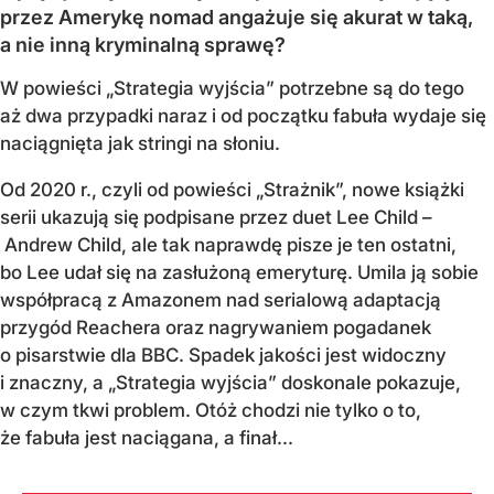
przez Amerykę nomad angażuje się akurat w taką,
a nie inną kryminalną sprawę?
W powieści „Strategia wyjścia” potrzebne są do tego
aż dwa przypadki naraz i od początku fabuła wydaje się
naciągnięta jak stringi na słoniu.
Od 2020 r., czyli od powieści „Strażnik”, nowe książki
serii ukazują się podpisane przez duet Lee Child –
Andrew Child, ale tak naprawdę pisze je ten ostatni,
bo Lee udał się na zasłużoną emeryturę. Umila ją sobie
współpracą z Amazonem nad serialową adaptacją
przygód Reachera oraz nagrywaniem pogadanek
o pisarstwie dla BBC. Spadek jakości jest widoczny
i znaczny, a „Strategia wyjścia” doskonale pokazuje,
w czym tkwi problem. Otóż chodzi nie tylko o to,
że fabuła jest naciągana, a finał...