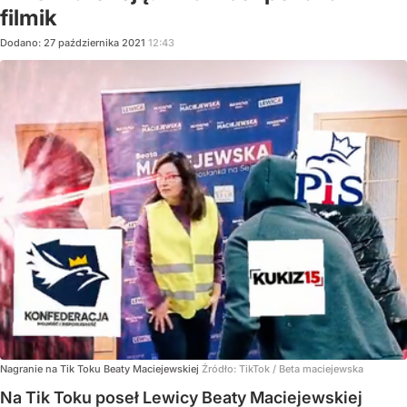
filmik
Dodano:
27
października
2021
12:43
Nagranie na Tik Toku Beaty Maciejewskiej
Źródło:
TikTok
/
Beta maciejewska
Na Tik Toku poseł Lewicy Beaty Maciejewskiej