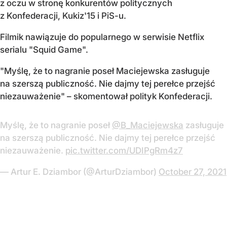
z oczu w stronę konkurentów politycznych
z Konfederacji, Kukiz'15 i PiS-u.
Filmik nawiązuje do popularnego w serwisie Netflix
serialu "Squid Game".
"Myślę, że to nagranie poseł Maciejewska zasługuje
na szerszą publiczność. Nie dajmy tej perełce przejść
niezauważenie" – skomentował polityk Konfederacji.
Myślę, że to nagranie poseł
@B_Maciejewska
zasługuje
na szerszą publiczność. Nie dajmy tej perełce przejść
niezauważenie.
pic.twitter.com/UDIPgRm4z7
— Artur E. Dziambor (@ArturDziambor)
October 27, 2021