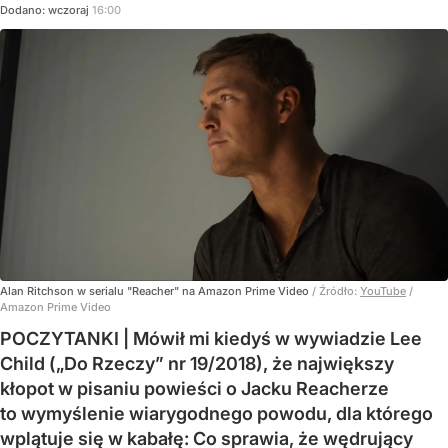
Dodano:
wczoraj
16:00
Alan Ritchson w serialu "Reacher" na Amazon Prime Video
/ Źródło:
YouTube
/
Amazon Prime Video
POCZYTANKI | Mówił mi kiedyś w wywiadzie Lee
Child („Do Rzeczy” nr 19/2018), że największy
kłopot w pisaniu powieści o Jacku Reacherze
to wymyślenie wiarygodnego powodu, dla którego
wplątuje się w kabałę: Co sprawia, że wędrujący