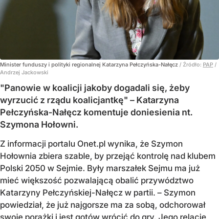
Minister funduszy i polityki regionalnej Katarzyna Pełczyńska-Nałęcz
/ Źródło:
PAP
/
Andrzej Jackowski
"Panowie w koalicji jakoby dogadali się, żeby
wyrzucić z rządu koalicjantkę" – Katarzyna
Pełczyńska-Nałęcz komentuje doniesienia nt.
Szymona Hołowni.
Z informacji portalu Onet.pl wynika, że Szymon
Hołownia zbiera szable, by przejąć kontrolę nad klubem
Polski 2050 w Sejmie. Były marszałek Sejmu ma już
mieć większość pozwalającą obalić przywództwo
Katarzyny Pełczyńskiej-Nałęcz w partii. – Szymon
powiedział, że już najgorsze ma za sobą, odchorował
swoje porażki i jest gotów wrócić do gry. Jego relacje