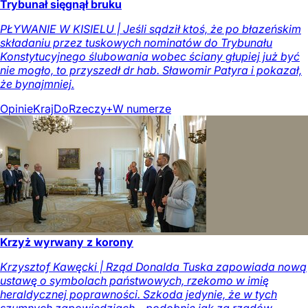
Trybunał sięgnął bruku
PŁYWANIE W KISIELU | Jeśli sądził ktoś, że po błazeńskim
składaniu przez tuskowych nominatów do Trybunału
Konstytucyjnego ślubowania wobec ściany głupiej już być
nie mogło, to przyszedł dr hab. Sławomir Patyra i pokazał,
że bynajmniej.
Opinie
Kraj
DoRzeczy+
W numerze
Krzyż wyrwany z korony
Krzysztof Kawęcki | Rząd Donalda Tuska zapowiada nową
ustawę o symbolach państwowych, rzekomo w imię
heraldycznej poprawności. Szkoda jedynie, że w tych