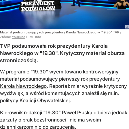
Materiał podsumowujący rok prezydentury Karola Nawrockiego w "19.30" TVP
/
Źródło:
YouTube
/
TVP Info
TVP podsumowała rok prezydentury Karola
Nawrockiego w "19.30". Krytyczny materiał oburza
stronniczością.
W programie "19.30" wyemitowano kontrowersyjny
materiał podsumowujący
pierwszy rok prezydentury
Karola Nawrockiego
. Reportaż miał wyraźnie krytyczny
wydźwięk, a wśród komentujących znaleźli się m.in.
politycy Koalicji Obywatelskiej.
Kierownik redakcji "19.30" Paweł Płuska odpiera jednak
zarzuty o brak bezstronności i nie ma swoim
dziennikarzom nic do zarzucenia.