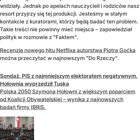
widziały. Jednak po apelach nauczycieli i rodziców nasz
resort przyjrzy się tej produkcji. Jesteśmy w stałym
kontakcie z kuratorami, którzy będą badać ten problem.
Takie treści nie powinny mieć miejsca – zapowiedział
polityk w rozmowie z "Faktem".
Recenzję nowego hitu Netflixa autorstwa Piotra Goćka
można przeczytać w najnowszym "Do Rzeczy".
Sondaż. PiS z najmniejszym elektoratem negatywnym.
Hołownia wyprzedził Tuska
Polska 2050 Szymona Hołowni z większym poparciem
od Koalicji Obywatelskiej – wynika z najnowszych
badań firmy IBRiS.