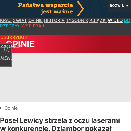
ROZWIŃ
▼
KRAJ
ŚWIAT
OPINIE
HISTORIA
TYGODNIK
KSIĄŻKI
WIDEO
DO
RZECZY+
WSPIERAJ
SUBSKRYBUJ
OPINIE
ZALOGUJ
MENU
Opinie
Poseł Lewicy strzela z oczu laserami
w konkurencję. Dziambor pokazał