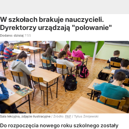
W szkołach brakuje nauczycieli.
Dyrektorzy urządzają "polowanie"
Dodano:
dzisiaj
7:55
Sala lekcyjna, zdjęcie ilustracyjne
/ Źródło:
PAP
/
Tytus Żmijewski
Do rozpoczęcia nowego roku szkolnego zostały