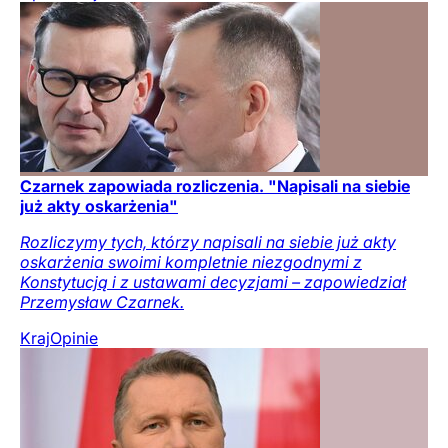
Czarnek zapowiada rozliczenia. "Napisali na siebie
już akty oskarżenia"
Rozliczymy tych, którzy napisali na siebie już akty
oskarżenia swoimi kompletnie niezgodnymi z
Konstytucją i z ustawami decyzjami – zapowiedział
Przemysław Czarnek.
Kraj
Opinie