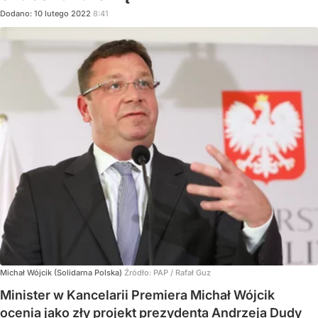
Dodano:
10
lutego
2022
8:41
Michał Wójcik (Solidarna Polska)
Źródło:
PAP
/
Rafał Guz
Minister w Kancelarii Premiera Michał Wójcik
ocenia jako zły projekt prezydenta Andrzeja Dudy