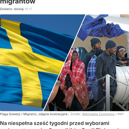
migrantów
Dodano:
dzisiaj
15:17
Flaga Szwecji / Migranci, zdjęcie ilustracyjne
/ Źródło:
Wikimedia Commons
/
PAP
Na niespełna sześć tygodni przed wyborami