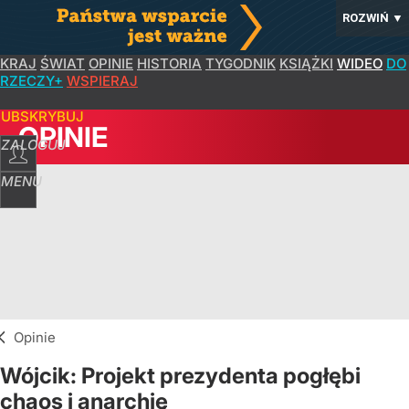
ROZWIŃ
▼
KRAJ
ŚWIAT
OPINIE
HISTORIA
TYGODNIK
KSIĄŻKI
WIDEO
DO
RZECZY+
WSPIERAJ
SUBSKRYBUJ
OPINIE
ZALOGUJ
MENU
Opinie
Wójcik: Projekt prezydenta pogłębi
chaos i anarchię