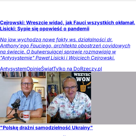
Cejrowski: Wreszcie widać, jak Fauci wszystkich okłamał.
Lisicki: Sypie się opowieść o pandemii
Na jaw wychodzą nowe fakty ws. działalności dr.
Anthony'ego Fauciego, architekta obostrzeń covidowych
na świecie. O bulwersującej sprawie rozmawiają w
"Antysystemie" Paweł Lisicki i Wojciech Cejrowski.
Antysystem
Opinie
Świat
Tylko na DoRzeczy.pl
"Polskę drażni samodzielność Ukrainy"