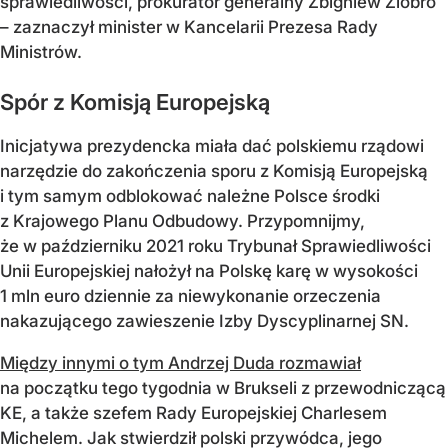
sprawiedliwości, prokurator generalny Zbigniew Ziobro
– zaznaczył minister w Kancelarii Prezesa Rady
Ministrów.
Spór z Komisją Europejską
Inicjatywa prezydencka miała dać polskiemu rządowi
narzędzie do zakończenia sporu z Komisją Europejską
i tym samym odblokować należne Polsce środki
z Krajowego Planu Odbudowy. Przypomnijmy,
że w październiku 2021 roku Trybunał Sprawiedliwości
Unii Europejskiej nałożył na Polskę karę w wysokości
1 mln euro dziennie za niewykonanie orzeczenia
nakazującego zawieszenie Izby Dyscyplinarnej SN.
Między innymi o tym Andrzej Duda rozmawiał
na początku tego tygodnia w Brukseli z przewodniczącą
KE, a także szefem Rady Europejskiej Charlesem
Michelem. Jak stwierdził polski przywódca, jego