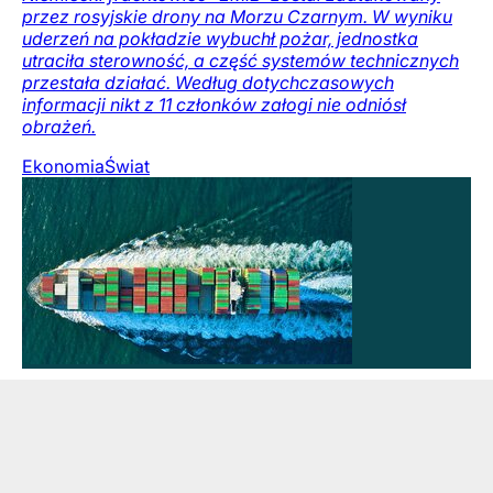
przez rosyjskie drony na Morzu Czarnym. W wyniku
uderzeń na pokładzie wybuchł pożar, jednostka
utraciła sterowność, a część systemów technicznych
przestała działać. Według dotychczasowych
informacji nikt z 11 członków załogi nie odniósł
obrażeń.
Ekonomia
Świat