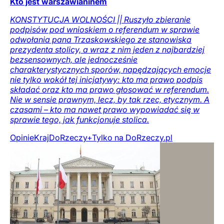
Kto jest warszawianinem
KONSTYTUCJA WOLNOŚCI || Ruszyło zbieranie
podpisów pod wnioskiem o referendum w sprawie
odwołania pana Trzaskowskiego ze stanowiska
prezydenta stolicy, a wraz z nim jeden z najbardziej
bezsensownych, ale jednocześnie
charakterystycznych sporów, napędzających emocje
nie tylko wokół tej inicjatywy: kto ma prawo podpis
składać oraz kto ma prawo głosować w referendum.
Nie w sensie prawnym, lecz, by tak rzec, etycznym. A
czasami – kto ma nawet prawo wypowiadać się w
sprawie tego, jak funkcjonuje stolica.
Opinie
Kraj
DoRzeczy+
Tylko na DoRzeczy.pl