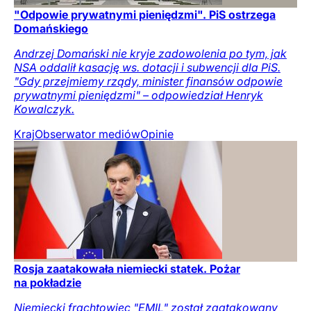
"Odpowie prywatnymi pieniędzmi". PiS ostrzega
Domańskiego
Andrzej Domański nie kryje zadowolenia po tym, jak
NSA oddalił kasację ws. dotacji i subwencji dla PiS.
"Gdy przejmiemy rządy, minister finansów odpowie
prywatnymi pieniędzmi" – odpowiedział Henryk
Kowalczyk.
Kraj
Obserwator mediów
Opinie
Rosja zaatakowała niemiecki statek. Pożar
na pokładzie
Niemiecki frachtowiec "EMIL" został zaatakowany