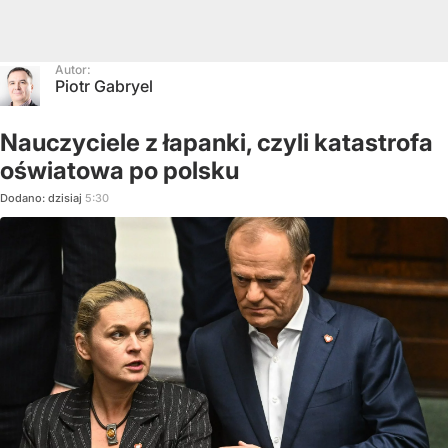
Autor:
Piotr Gabryel
Nauczyciele z łapanki, czyli katastrofa
oświatowa po polsku
Dodano:
dzisiaj
5:30