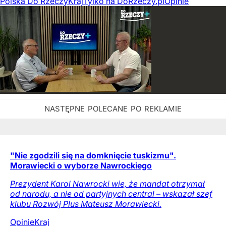
Polska Do Rzeczy
Kraj
Tylko na DoRzeczy.pl
Opinie
"Nie zgodzili się na domknięcie tuskizmu".
Morawiecki o wyborze Nawrockiego
Prezydent Karol Nawrocki wie, że mandat otrzymał
od narodu, a nie od partyjnych central – wskazał szef
klubu Rozwój Plus Mateusz Morawiecki.
Opinie
Kraj