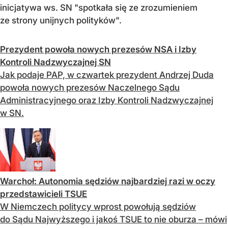
inicjatywa ws. SN "spotkała się ze zrozumieniem
ze strony unijnych polityków".
Prezydent powoła nowych prezesów NSA i Izby
Kontroli Nadzwyczajnej SN
Jak podaje PAP, w czwartek prezydent Andrzej Duda
powoła nowych prezesów Naczelnego Sądu
Administracyjnego oraz Izby Kontroli Nadzwyczajnej
w SN.
Warchoł: Autonomia sędziów najbardziej razi w oczy
przedstawicieli TSUE
W Niemczech politycy wprost powołują sędziów
do Sądu Najwyższego i jakoś TSUE to nie oburza – mówi