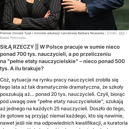
Premier Donald Tusk i minister edukacji narodowej Barbara Nowacka
/ Źródło:
PAP
/
Radek Pietruszka
SIŁĄ RZECZY || W Polsce pracuje w sumie nieco
ponad 700 tys. nauczycieli, a po przeliczeniu
na "pełne etaty nauczycielskie" – nieco ponad 500
tys. A ilu brakuje?
Cóż, sytuacja na rynku pracy nauczycieli zrobiła się
tego lata aż tak dramatycznie dramatyczna, że szkoły
poszukują aż… ponad 20 tys. nauczycieli. Czyli, biorąc
pod uwagę owe "pełne etaty nauczycielskie", szukają
aż jednego na każdych 25 nauczycieli. Doszło do tego,
że gotowe są przyjąć niemal każdego, kto się nawinie,
nawet jeśli nie ma odpowiednich kwalifikacji, a kuratoria