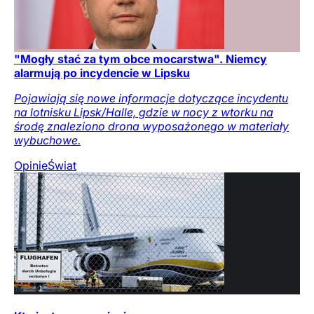
"Mogły stać za tym obce mocarstwa". Niemcy
alarmują po incydencie w Lipsku
Pojawiają się nowe informacje dotyczące incydentu
na lotnisku Lipsk/Halle, gdzie w nocy z wtorku na
środę znaleziono drona wyposażonego w materiały
wybuchowe.
Opinie
Świat