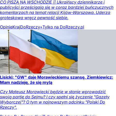
CO PISZĄ NA WSCHODZIE || Ukraińscy dziennikarze i
publicyści prześcigają się w coraz bardziej buńczucznych
komentarzach na temat relacji Kijów-Warszawa. Uderza
groteskowa wręcz pewność siebie.
Opinie
Kraj
DoRzeczy+
Tylko na DoRzeczy.pl
Lisicki: "GW" daje Morawieckiemu szansę. Ziemkiewicz:
Mam nadzieję, że się mylą
Czy Mateusz Morawiecki będzie w stanie wprowadzić
swoją partię do Sejmu? I czy spełni się życzenie "Gazety
Wyborczej"? O tym w najnowszym odcinku "Polski Do
Rzeczy".