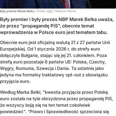
Były premier Marek Belka
/ Źródło:
PAP
/
Mateusz Marek
Były premier i były prezes NBP Marek Belka uważa,
że przez "propagandę PiS", obecnie temat
wprowadzenia w Polsce euro jest tematem tabu.
Obecnie euro jest oficjalną walutą 21 z 27 państw Unii
Europejskiej. Od 1 stycznia 2026 r. do strefy euro
dołączyła Bułgaria, stając się jej 21. członkiem.
Poza
strefą euro pozostaje 6 państw UE:
Polska, Czechy,
Węgry, Rumunia, Szwecja i Dania
. Ta ostatnia jako
jedyna ma formalny traktatowy opt-out z obowiązku
przyjęcia euro.
Według Marka Belki, "kwestia przyjęcia przez Polskę
euro została na tyle obrzydzona przez propagandę PiS,
że wszyscy boją się na ten temat cokolwiek
powiedzieć". "Prawo i Sprawiedliwość sprzeciwia się