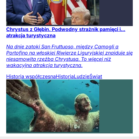
Chrystus z Głębin. Podwodny strażnik pamięci i...
atrakcja turystyczna
Na dnie zatoki San Fruttuoso, między Camogli a
Portofino na włoskiej Riwierze Liguryjskiej znajduje się
niesamowita rzeźba Chrystusa. To więcej niż
wakacyjna atrakcja turystyczna.
Historia współczesna
Historia
Ludzie
Świat