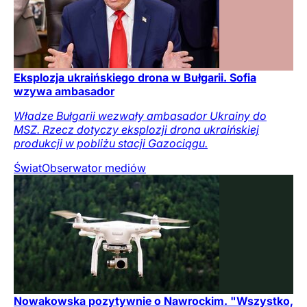
Eksplozja ukraińskiego drona w Bułgarii. Sofia
wzywa ambasador
Władze Bułgarii wezwały ambasador Ukrainy do
MSZ. Rzecz dotyczy eksplozji drona ukraińskiej
produkcji w pobliżu stacji Gazociągu.
Świat
Obserwator mediów
Nowakowska pozytywnie o Nawrockim. "Wszystko,