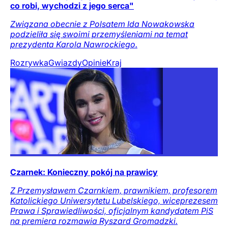
co robi, wychodzi z jego serca"
Związana obecnie z Polsatem Ida Nowakowska
podzieliła się swoimi przemyśleniami na temat
prezydenta Karola Nawrockiego.
Rozrywka
Gwiazdy
Opinie
Kraj
Czarnek: Konieczny pokój na prawicy
Z Przemysławem Czarnkiem, prawnikiem, profesorem
Katolickiego Uniwersytetu Lubelskiego, wiceprezesem
Prawa i Sprawiedliwości, oficjalnym kandydatem PiS
na premiera rozmawia Ryszard Gromadzki.