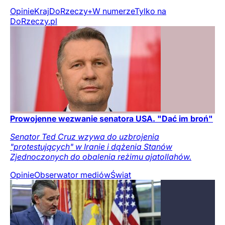
Opinie
Kraj
DoRzeczy+
W numerze
Tylko na
DoRzeczy.pl
Prowojenne wezwanie senatora USA. "Dać im broń"
Senator Ted Cruz wzywa do uzbrojenia
"protestujących" w Iranie i dążenia Stanów
Zjednoczonych do obalenia reżimu ajatollahów.
Opinie
Obserwator mediów
Świat