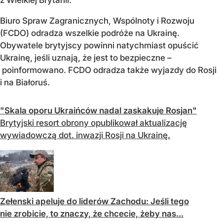
Biuro Spraw Zagranicznych, Wspólnoty i Rozwoju
(FCDO) odradza wszelkie podróże na Ukrainę.
Obywatele brytyjscy powinni natychmiast opuścić
Ukrainę, jeśli uznają, że jest to bezpieczne –
poinformowano. FCDO odradza także wyjazdy do Rosji
i na Białoruś.
"Skala oporu Ukraińców nadal zaskakuje Rosjan"
Brytyjski resort obrony opublikował aktualizację
wywiadowczą dot. inwazji Rosji na Ukrainę.
Zełenski apeluje do liderów Zachodu: Jeśli tego
nie zrobicie, to znaczy, że chcecie, żeby nas...