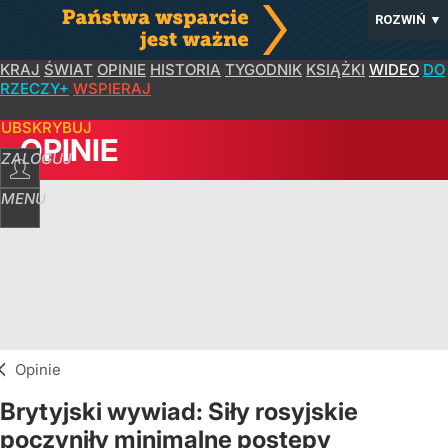
ROZWIŃ
▼
KRAJ
ŚWIAT
OPINIE
HISTORIA
TYGODNIK
KSIĄŻKI
WIDEO
DO
RZECZY+
WSPIERAJ
SUBSKRYBUJ
OPINIE
ZALOGUJ
MENU
Opinie
Brytyjski wywiad: Siły rosyjskie
poczyniły minimalne postępy