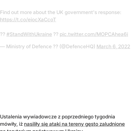
Find out more about the UK government's response:
https://t.co/eiocXaCcoT
??
#StandWithUkraine
??
pic.twitter.com/MOPCAhea6i
— Ministry of Defence ?? (@DefenceHQ)
March 6, 2022
Ustalenia wywiadowcze z poprzedniego tygodnia
mówiły, iż
nasiliły się ataki na tereny gęsto zaludnione