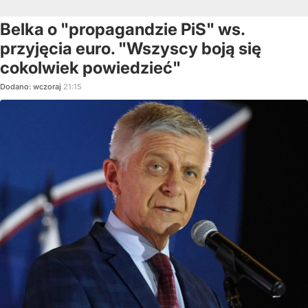
Belka o "propagandzie PiS" ws.
przyjęcia euro. "Wszyscy boją się
cokolwiek powiedzieć"
Dodano:
wczoraj
21:15