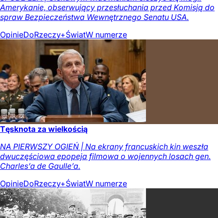
Amerykanie, obserwujący przesłuchania przed Komisją do
spraw Bezpieczeństwa Wewnętrznego Senatu USA.
Opinie
DoRzeczy+
Świat
W numerze
Tęsknota za wielkością
NA PIERWSZY OGIEŃ | Na ekrany francuskich kin weszła
dwuczęściowa epopeja filmowa o wojennych losach gen.
Charles’a de Gaulle’a.
Opinie
DoRzeczy+
Świat
W numerze