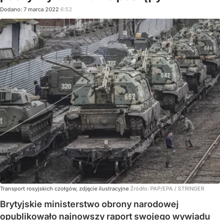
Dodano:
7
marca
2022
6:52
Transport rosyjskich czołgów, zdjęcie ilustracyjne
Źródło:
PAP/EPA
/
STRINGER
Brytyjskie ministerstwo obrony narodowej
opublikowało najnowszy raport swojego wywiadu