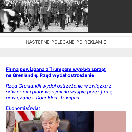
Firma powiązana z Trumpem wysłała sprzęt
na Grenlandię. Rząd wydał ostrzeżenie
Rząd Grenlandii wydał ostrzeżenie w związku z
odwiertami planowanymi na wyspie przez firmę
powiązaną z Donaldem Trumpem.
Ekonomia
Świat