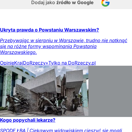
Dodaj jako
źródło w Google
Ukryta prawda o Powstaniu Warszawskim?
Przebywając w sierpniu w Warszawie, trudno nie natknąć
się na różne formy wspominania Powstania
Warszawskiego.
Opinie
Kraj
DoRzeczy+
Tylko na DoRzeczy.pl
Kogo popychali lekarze?
SPODE ŁBA | Ciekawym widowiskiem cieszyć się mogli