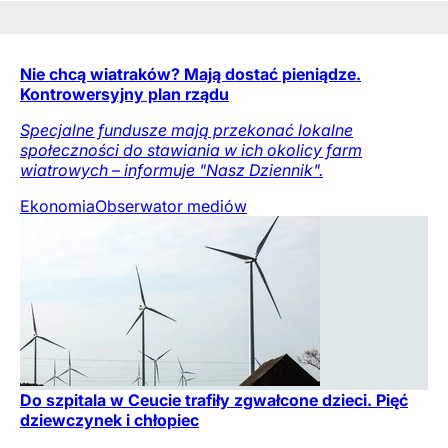
Nie chcą wiatraków? Mają dostać pieniądze.
Kontrowersyjny plan rządu
Specjalne fundusze mają przekonać lokalne
społeczności do stawiania w ich okolicy farm
wiatrowych – informuje "Nasz Dziennik".
Ekonomia
Obserwator mediów
Do szpitala w Ceucie trafiły zgwałcone dzieci. Pięć
dziewczynek i chłopiec