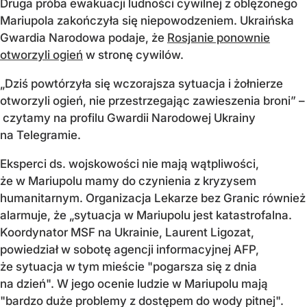
Druga próba ewakuacji ludności cywilnej z oblężonego
Mariupola zakończyła się niepowodzeniem. Ukraińska
Gwardia Narodowa podaje, że
Rosjanie ponownie
otworzyli ogień
w stronę cywilów.
„Dziś powtórzyła się wczorajsza sytuacja i żołnierze
otworzyli ogień, nie przestrzegając zawieszenia broni” –
czytamy na profilu Gwardii Narodowej Ukrainy
na Telegramie.
Eksperci ds. wojskowości nie mają wątpliwości,
że w Mariupolu mamy do czynienia z kryzysem
humanitarnym. Organizacja Lekarze bez Granic również
alarmuje, że „sytuacja w Mariupolu jest katastrofalna.
Koordynator MSF na Ukrainie, Laurent Ligozat,
powiedział w sobotę agencji informacyjnej AFP,
że sytuacja w tym mieście "pogarsza się z dnia
na dzień". W jego ocenie ludzie w Mariupolu mają
"bardzo duże problemy z dostępem do wody pitnej".