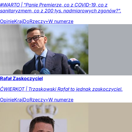
#WARTO | "Panie Premierze, co z COVID-19, co z
sanitaryzmem, co z 200 tys. nadmiarowych zgonów?".
Opinie
Kraj
DoRzeczy+
W numerze
Rafał Zaskoczyciel
ĆWIERKOT | Trzaskowski Rafał to jednak zaskoczyciel.
Opinie
Kraj
DoRzeczy+
W numerze