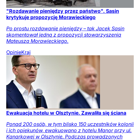
"Rozdawanie pieniędzy przez państwo". Sasin
krytykuje propozycję Morawieckiego
Po prostu rozdawanie pieniędzy – tak Jacek Sasin
skomentował jedną z propozycji stowarzyszenia
Mateusza Morawieckiego.
Opinie
Kraj
Ewakuacja hotelu w Olsztynie. Zawaliła się ściana
Ponad 200 osób, w tym blisko 150 uczestników kolonii
i ich opiekunów, ewakuowano z hotelu Manor przy ul.
Kanarkowej w Olsztynie. Podczas prowadzonych