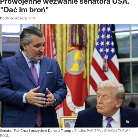
Prowojenne wezwanie senatora USA.
"Dać im broń"
Dodano:
wczoraj
17:18
Senator Ted Cruz i prezydent Donald Trump
/ Źródło:
PAP/EPA
/
SHAWN THEW /
POOL