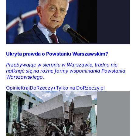
Ukryta prawda o Powstaniu Warszawskim?
Przebywając w sierpniu w Warszawie, trudno nie
natknąć się na różne formy wspominania Powstania
Warszawskiego.
Opinie
Kraj
DoRzeczy+
Tylko na DoRzeczy.pl