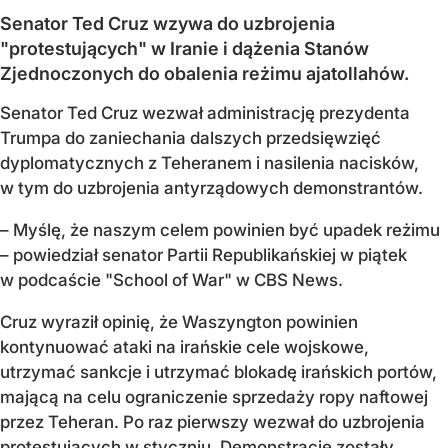
Senator Ted Cruz wzywa do uzbrojenia
"protestujących" w Iranie i dążenia Stanów
Zjednoczonych do obalenia reżimu ajatollahów.
Senator Ted Cruz wezwał administrację prezydenta
Trumpa do zaniechania dalszych przedsięwzięć
dyplomatycznych z Teheranem i nasilenia nacisków,
w tym do uzbrojenia antyrządowych demonstrantów.
– Myślę, że naszym celem powinien być upadek reżimu
– powiedział senator Partii Republikańskiej w piątek
w podcaście "School of War" w CBS News.
Cruz wyraził opinię, że Waszyngton powinien
kontynuować ataki na irańskie cele wojskowe,
utrzymać sankcje i utrzymać blokadę irańskich portów,
mającą na celu ograniczenie sprzedaży ropy naftowej
przez Teheran. Po raz pierwszy wezwał do uzbrojenia
protestujących w styczniu. Demonstracje zostały...