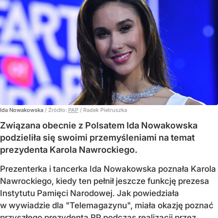
Ida Nowakowska
/ Źródło:
PAP
/
Radek Pietruszka
Związana obecnie z Polsatem Ida Nowakowska
podzieliła się swoimi przemyśleniami na temat
prezydenta Karola Nawrockiego.
Prezenterka i tancerka Ida Nowakowska poznała Karola
Nawrockiego, kiedy ten pełnił jeszcze funkcję prezesa
Instytutu Pamięci Narodowej. Jak powiedziała
w wywiadzie dla "Telemagazynu", miała okazję poznać
przyszłego prezydenta RP podczas realizacji przez