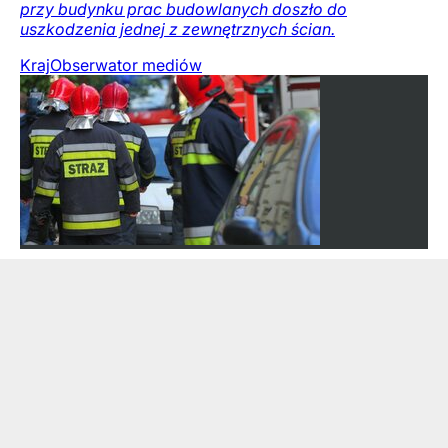
przy budynku prac budowlanych doszło do
uszkodzenia jednej z zewnętrznych ścian.
Kraj
Obserwator mediów