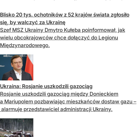
Blisko 20 tys. ochotników z 52 krajów świata zgłosiło
się, by walczyć za Ukrainę
Szef MSZ Ukrainy Dmytro Kułeba poinformował, jak
wielu obcokrajowców chce dołączyć do Legionu
Międzynarodowego.
Ukraina: Rosjanie uszkodzili gazociąg
Rosjanie uszkodzili gazociąg między Donieckiem
a Mariupolem pozbawiając mieszkańców dostaw gazu –
alarmuje przedstawiciel administracji Ukrainy.