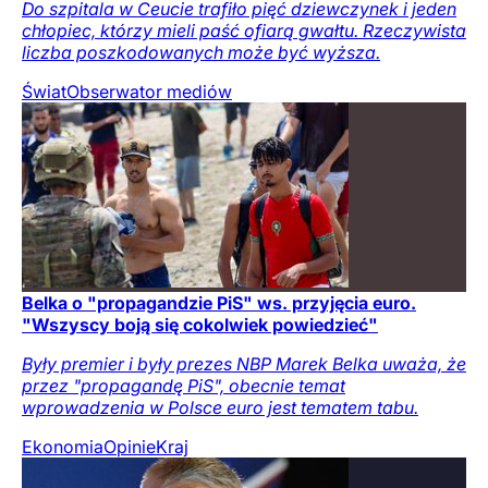
Do szpitala w Ceucie trafiło pięć dziewczynek i jeden
chłopiec, którzy mieli paść ofiarą gwałtu. Rzeczywista
liczba poszkodowanych może być wyższa.
Świat
Obserwator mediów
Belka o "propagandzie PiS" ws. przyjęcia euro.
"Wszyscy boją się cokolwiek powiedzieć"
Były premier i były prezes NBP Marek Belka uważa, że
przez "propagandę PiS", obecnie temat
wprowadzenia w Polsce euro jest tematem tabu.
Ekonomia
Opinie
Kraj