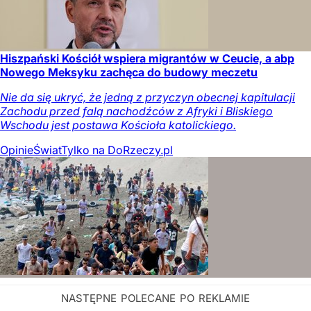
Hiszpański Kościół wspiera migrantów w Ceucie, a abp
Nowego Meksyku zachęca do budowy meczetu
Nie da się ukryć, że jedną z przyczyn obecnej kapitulacji
Zachodu przed falą nachodźców z Afryki i Bliskiego
Wschodu jest postawa Kościoła katolickiego.
Opinie
Świat
Tylko na DoRzeczy.pl