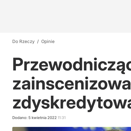
Do Rzeczy
/
Opinie
Przewodniczą
zainscenizowa
zdyskredytowa
Dodano:
5
kwietnia
2022
11:31