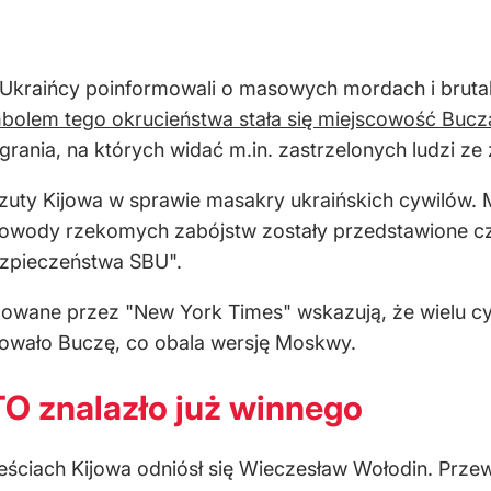
Ukraińcy poinformowali o masowych mordach i bruta
bolem tego okrucieństwa stała się miejscowość Bucz
agrania, na których widać m.in. zastrzelonych ludzi z
zuty Kijowa w sprawie masakry ukraińskich cywilów. M
dowody rzekomych zabójstw zostały przedstawione czt
bezpieczeństwa SBU".
izowane przez "New York Times" wskazują, że wielu c
olowało Buczę, co obala wersję Moskwy.
O znalazło już winnego
ściach Kijowa odniósł się Wieczesław Wołodin. Prze