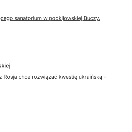
ięcego sanatorium w podkijowskiej Buczy.
kiej
az Rosja chce rozwiązać kwestię ukraińską –