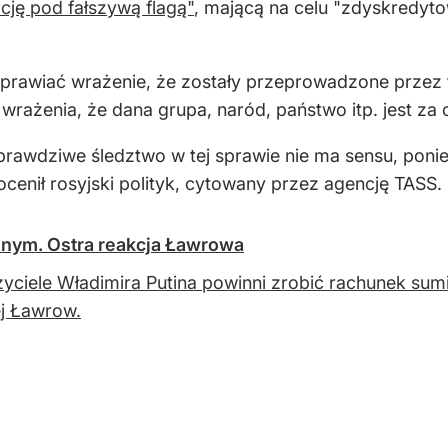
cję pod fałszywą flagą"
, mającą na celu "zdyskredyto
 sprawiać wrażenie, że zostały przeprowadzone przez
wrażenia, że dana grupa, naród, państwo itp. jest za
rawdziwe śledztwo w tej sprawie nie ma sensu, ponie
cenił rosyjski polityk, cytowany przez agencję TASS.
nym. Ostra reakcja Ławrowa
yciele Władimira Putina powinni zrobić rachunek sumi
ej Ławrow.