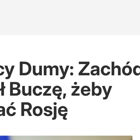
cy Dumy: Zachó
ł Buczę, żeby
ć Rosję