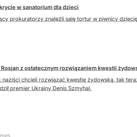
rycie w sanatorium dla dzieci
scy prokuratorzy znaleźli salę tortur w piwnicy dziec
 Rosjan z ostatecznym rozwiązaniem kwestii żydows
k naziści chcieli rozwiązać kwestię żydowską, tak ter
dził premier Ukrainy Denis Szmyhal.
imes