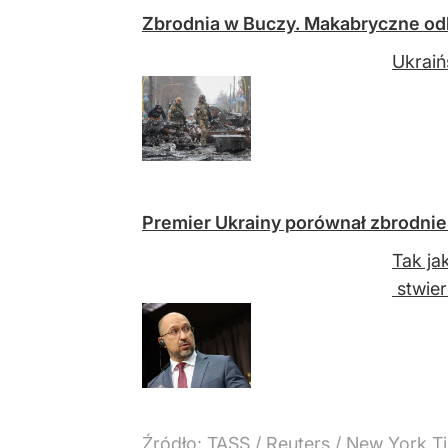
Zbrodnia w Buczy. Makabryczne odk
Ukraiń
Premier Ukrainy porównał zbrodnie
Tak ja
stwier
Źródło:
TASS / Reuters / New York T