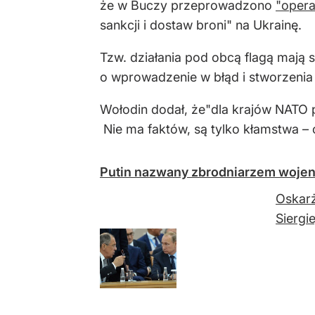
że w Buczy przeprowadzono
"opera
sankcji i dostaw broni" na Ukrainę.
Tzw. działania pod obcą flagą mają
o wprowadzenie w błąd i stworzenia 
Wołodin dodał, że"dla krajów NATO p
Nie ma faktów, są tylko kłamstwa – o
Putin nazwany zbrodniarzem wojen
Oskarż
Siergi