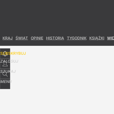
Udostępnij
0
Skomentuj
KRAJ
ŚWIAT
OPINIE
HISTORIA
TYGODNIK
KSIĄŻKI
WI
SUBSKRYBUJ
ZALOGUJ
SZUKAJ
MENU