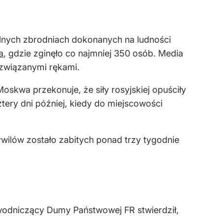
lnych zbrodniach dokonanych na ludności
a
, gdzie zginęło co najmniej 350 osób. Media
e związanymi rękami.
oskwa przekonuje, że siły rosyjskiej opuściły
ery dni później, kiedy do miejscowości
ywilów zostało zabitych ponad trzy tygodnie
wodniczący Dumy Państwowej FR stwierdził,