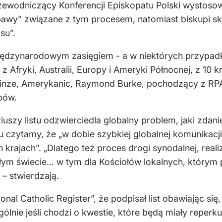
zewodniczący Konferencji Episkopatu Polski wystosow
obawy” związane z tym procesem, natomiast biskupi sk
su”.
 międzynarodowym zasięgiem - a w niektórych przypad
 Afryki, Australii, Europy i Ameryki Północnej, z 10 kr
inze, Amerykanic, Raymond Burke, pochodzący z RPA Wi
pów.
uszy listu odzwierciedla globalny problem, jaki zda
u czytamy, że „w dobie szybkiej globalnej komunikacj
h krajach”. „Dlatego też proces drogi synodalnej, re
ym świecie… w tym dla Kościołów lokalnych, którym pa
– stwierdzają.
onal Catholic Register”, że podpisał list obawiając s
gólnie jeśli chodzi o kwestie, które będą miały reperku