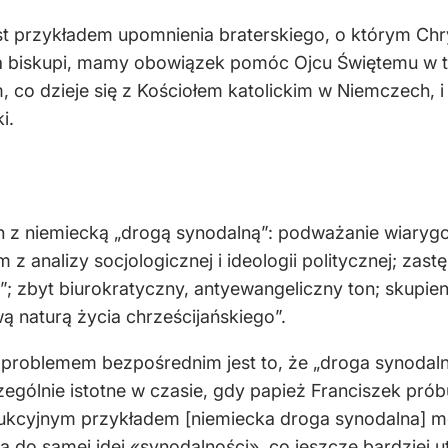
st przykładem upomnienia braterskiego, o którym Chr
cia biskupi, mamy obowiązek pomóc Ojcu Świętemu w 
co dzieje się z Kościołem katolickim w Niemczech, i 
i.
 z niemiecką „drogą synodalną”: podważanie wiarygod
m z analizy socjologicznej i ideologii politycznej; za
”; zbyt biurokratyczny, antyewangeliczny ton; skupien
 naturą życia chrześcijańskiego”.
m problemem bezpośrednim jest to, że „droga synoda
czególnie istotne w czasie, gdy papież Franciszek p
ukcyjnym przykładem [niemiecka droga synodalna] m
a do samej idei «synodalności», co jeszcze bardziej