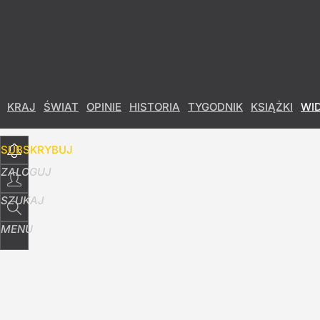
Udostępnij
0
Skomentuj
KRAJ
ŚWIAT
OPINIE
HISTORIA
TYGODNIK
KSIĄŻKI
WI
SUBSKRYBUJ
ZALOGUJ
SZUKAJ
MENU