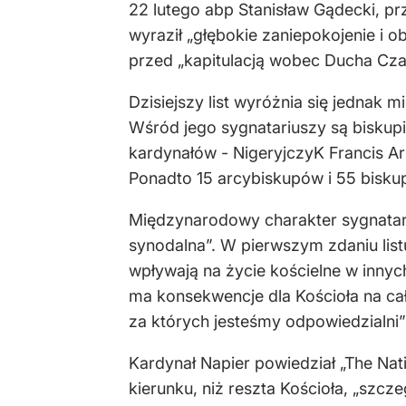
22 lutego abp Stanisław Gądecki, pr
wyraził „głębokie zaniepokojenie i 
przed „kapitulacją wobec Ducha Cza
Dzisiejszy list wyróżnia się jednak
Wśród jego sygnatariuszy są biskupi z
kardynałów - NigeryjczyK Francis Ar
Ponadto 15 arcybiskupów i 55 bisku
Międzynarodowy charakter sygnatari
synodalna”. W pierwszym zdaniu list
wpływają na życie kościelne w innyc
ma konsekwencje dla Kościoła na cał
za których jesteśmy odpowiedzialni” 
Kardynał Napier powiedział „The Nati
kierunku, niż reszta Kościoła, „szcze