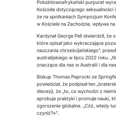
Południowoafrykański purpurat wyra
Kościoła dotyczącego seksualności i
że na spotkaniach Sympozjum Konfere
w Kościele na Zachodzie, wpływa na 
Kardynał George Pell stwierdził, że
które opisał jako wykraczające poz
nauczania chrześcijańskiego”, praw
australijskiego w lipcu 2022 roku. „
znaczące dla nas w Australii i dla na
Biskup Thomas Paprocki ze Springfie
powiedział, że podpisał ten „braters
diecezji, że „to, co wychodzi z niem
aprobuje praktyki i promuje nauki, k
zgorszenie globalne. „Cóż, wtedy lu
czynić?»”.