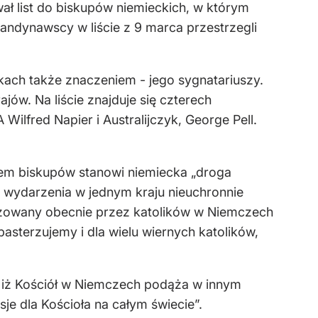
ał list do biskupów niemieckich, w którym
andynawscy w liście z 9 marca przestrzegli
kach także znaczeniem - jego sygnatariuszy.
ajów. Na liście znajduje się czterech
lfred Napier i Australijczyk, George Pell.
niem biskupów stanowi niemiecka „droga
i wydarzenia w jednym kraju nieuchronnie
alizowany obecnie przez katolików w Niemczech
sterzujemy i dla wielu wiernych katolików,
ię, iż Kościół w Niemczech podąża w innym
sje dla Kościoła na całym świecie”.