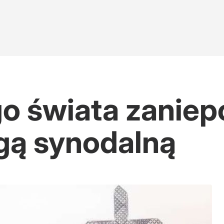
go świata zaniep
gą synodalną