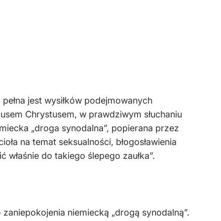
twa pełna jest wysiłków podejmowanych
 Jezusem Chrystusem, w prawdziwym słuchaniu
iemiecka „droga synodalna”, popierana przez
oła na temat seksualności, błogosławienia
 właśnie do takiego ślepego zaułka”.
 zaniepokojenia niemiecką „drogą synodalną”.