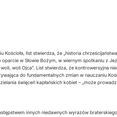
 Kościoła, list stwierdza, że „historia chrześcijańs
swoje oparcie w Słowie Bożym, w wiernym spotkaniu z
woli, woli Ojca”. List stwierdza, że kontrowersyjna n
ywająca do fundamentalnych zmian w nauczaniu Kości
elania święceń kapłańskich kobiet – „może prowadzić
t następstwem innych niedawnych wyrazów braterskiego