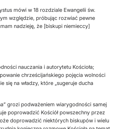
ystus mówi w 18 rozdziale Ewangelii św.
tym względzie, próbując rozwiać pewne
mam nadzieję, że [biskupi niemieccy]
ności nauczania i autorytetu Kościoła;
stępowanie chrześcijańskiego pojęcia wolności
ie się na władzy, które „sugeruje ducha
lna” grozi podważeniem wiarygodności samej
róbuje poprowadzić Kościół powszechny przez
oże doprowadzić niektórych biskupów i wielu
 utrudnia konieczną rozmowę Kościoła na temat