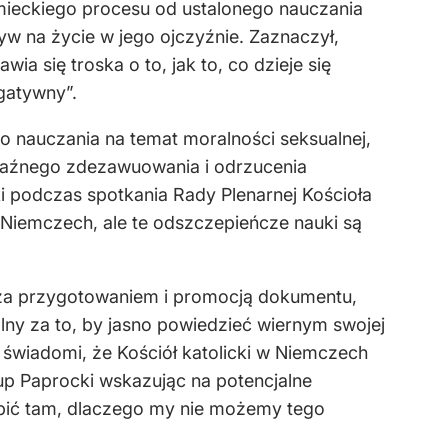
mieckiego procesu od ustalonego nauczania
yw na życie w jego ojczyźnie. Zaznaczył,
 się troska o to, jak to, co dzieje się
gatywny”.
go nauczania na temat moralności seksualnej,
wyraźnego zdezawuowania i odrzucenia
i podczas spotkania Rady Plenarnej Kościoła
 w Niemczech, ale te odszczepieńcze nauki są
ch za przygotowaniem i promocją dokumentu,
alny za to, by jasno powiedzieć wiernym swojej
są świadomi, że Kościół katolicki w Niemczech
kup Paprocki wskazując na potencjalne
robić tam, dlaczego my nie możemy tego