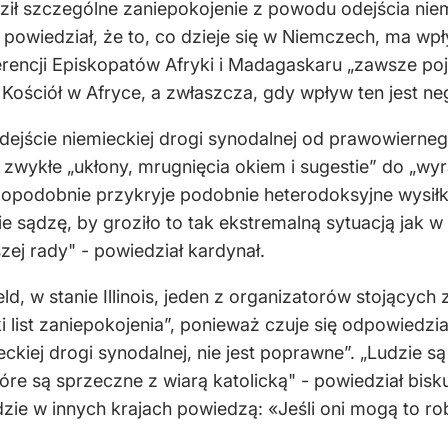
ził szczególne zaniepokojenie z powodu odejścia nie
 powiedział, że to, co dzieje się w Niemczech, ma wpł
ncji Episkopatów Afryki i Madagaskaru „zawsze pojawia
Kościół w Afryce, a zwłaszcza, gdy wpływ ten jest ne
 odejście niemieckiej drogi synodalnej od prawowierne
a zwykłe „ukłony, mrugnięcia okiem i sugestie” do „
dopodobnie przykryje podobnie heterodoksyjne wysiłk
Nie sądzę, by groziło to tak ekstremalną sytuacją jak
szej rady" - powiedział kardynał.
ld, w stanie Illinois, jeden z organizatorów stojący
ki list zaniepokojenia”, ponieważ czuje się odpowiedzi
ieckiej drogi synodalnej, nie jest poprawne”. „Ludzie 
tóre są sprzeczne z wiarą katolicką" - powiedział bis
dzie w innych krajach powiedzą: «Jeśli oni mogą to 