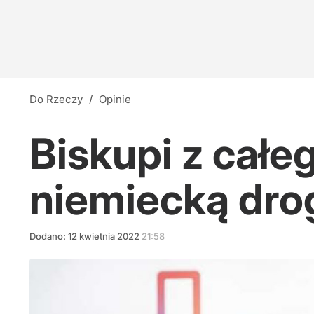
Do Rzeczy
/
Opinie
Biskupi z całe
niemiecką dro
Dodano:
12
kwietnia
2022
21:58