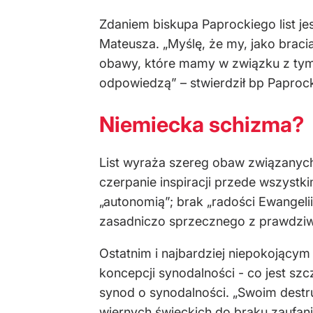
Zdaniem biskupa Paprockiego list je
Mateusza. „Myślę, że my, jako bra
obawy, które mamy w związku z tym, 
odpowiedzą” – stwierdził bp Paprock
Niemiecka schizma?
List wyraża szereg obaw związanych
czerpanie inspiracji przede wszystki
„autonomią”; brak „radości Ewangelii
zasadniczo sprzecznego z prawdziwą
Ostatnim i najbardziej niepokojący
koncepcji synodalności - co jest sz
synod o synodalności. „Swoim destr
wiernych świeckich do braku zaufani