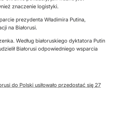
ież znaczenie logistyki.
arcie prezydenta Władimira Putina,
ji na Białorusi.
nka. Według białoruskiego dyktatora Putin
dzielił Białorusi odpowiedniego wsparcia
orusi do Polski usiłowało przedostać się 27