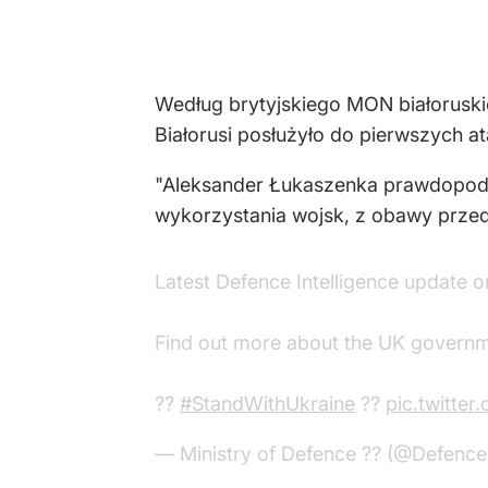
Według brytyjskiego MON białoruskie
Białorusi posłużyło do pierwszych a
"Aleksander Łukaszenka prawdopodob
wykorzystania wojsk, z obawy przed
Latest Defence Intelligence update o
Find out more about the UK govern
??
#StandWithUkraine
??
pic.twitt
— Ministry of Defence ?? (@Defenc