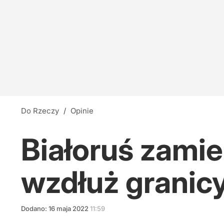
Do Rzeczy
/
Opinie
Białoruś zamie
wzdłuż granicy
Dodano:
16
maja
2022
11:59