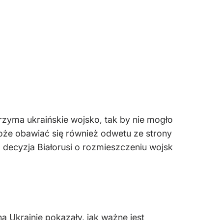
rzyma ukraińskie wojsko, tak by nie mogło
może obawiać się również odwetu ze strony
, decyzja Białorusi o rozmieszczeniu wojsk
a Ukrainie pokazały, jak ważne jest