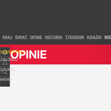
Udostępnij
0
Skomentuj
KRAJ
ŚWIAT
OPINIE
HISTORIA
TYGODNIK
KSIĄŻKI
WI
OPINIE
SUBSKRYBUJ
ZALOGUJ
SZUKAJ
MENU