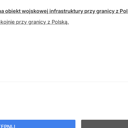
obiekt wojskowej infrastruktury przy granicy z Po
kojnie przy granicy z Polską.
ĘPNIJ