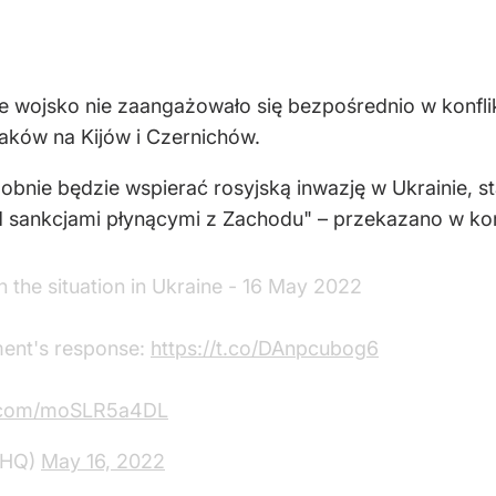
 wojsko nie zaangażowało się bezpośrednio w konflik
taków na Kijów i Czernichów.
nie będzie wspierać rosyjską inwazję w Ukrainie, st
 sankcjami płynącymi z Zachodu" – przekazano w komu
n the situation in Ukraine - 16 May 2022
ment's response:
https://t.co/DAnpcubog6
er.com/moSLR5a4DL
eHQ)
May 16, 2022