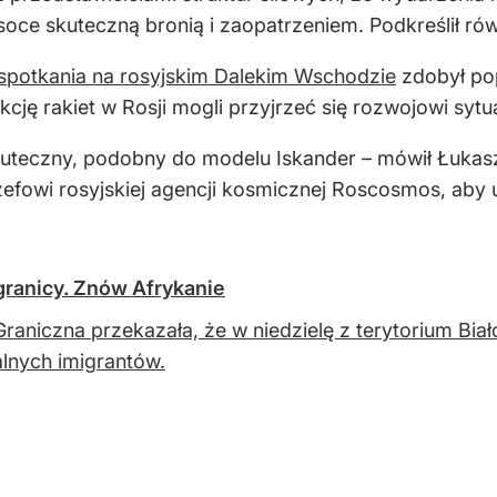
ce skuteczną bronią i zaopatrzeniem. Podkreślił równ
spotkania na rosyjskim Dalekim Wschodzie
zdobył pop
ę rakiet w Rosji mogli przyjrzeć się rozwojowi sytuac
teczny, podobny do modelu Iskander – mówił Łukasze
zefowi rosyjskiej agencji kosmicznej Roscosmos, aby u
granicy. Znów Afrykanie
Graniczna przekazała, że w niedzielę z terytorium Biał
alnych imigrantów.