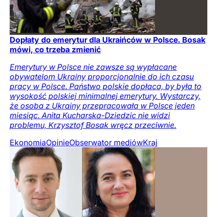
Dopłaty do emerytur dla Ukraińców w Polsce. Bosak
mówi, co trzeba zmienić
Emerytury w Polsce nie zawsze są wypłacane
obywatelom Ukrainy proporcjonalnie do ich czasu
pracy w Polsce. Państwo polskie dopłaca, by była to
wysokość polskiej minimalnej emerytury. Wystarczy,
że osoba z Ukrainy przepracowała w Polsce jeden
miesiąc. Anita Kucharska-Dziedzic nie widzi
problemu, Krzysztof Bosak wręcz przeciwnie.
Ekonomia
Opinie
Obserwator mediów
Kraj