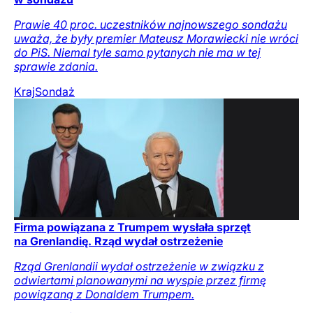
Prawie 40 proc. uczestników najnowszego sondażu
uważa, że były premier Mateusz Morawiecki nie wróci
do PiS. Niemal tyle samo pytanych nie ma w tej
sprawie zdania.
Kraj
Sondaż
Firma powiązana z Trumpem wysłała sprzęt
na Grenlandię. Rząd wydał ostrzeżenie
Rząd Grenlandii wydał ostrzeżenie w związku z
odwiertami planowanymi na wyspie przez firmę
powiązaną z Donaldem Trumpem.