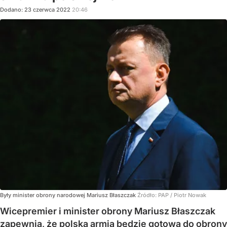
Dodano:
23
czerwca
2022
20:46
Były minister obrony narodowej Mariusz Błaszczak
Źródło:
PAP
/
Piotr Nowak
Wicepremier i minister obrony Mariusz Błaszczak
zapewnia, że polska armia będzie gotowa do obrony