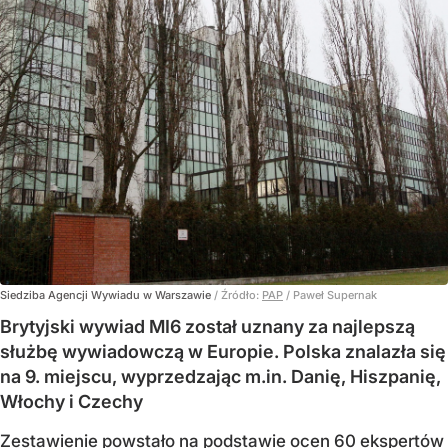
Siedziba Agencji Wywiadu w Warszawie
/ Źródło:
PAP
/
Paweł Supernak
Brytyjski wywiad MI6 został uznany za najlepszą
służbę wywiadowczą w Europie. Polska znalazła się
na 9. miejscu, wyprzedzając m.in. Danię, Hiszpanię,
Włochy i Czechy
Zestawienie powstało na podstawie ocen 60 ekspertów