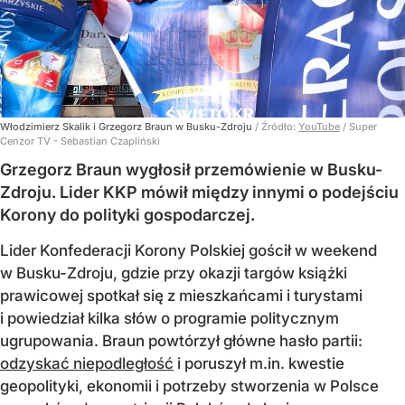
Włodzimierz Skalik i Grzegorz Braun w Busku-Zdroju
/ Źródło:
YouTube
/
Super
Cenzor TV - Sebastian Czapliński
Grzegorz Braun wygłosił przemówienie w Busku-
Zdroju. Lider KKP mówił między innymi o podejściu
Korony do polityki gospodarczej.
Lider Konfederacji Korony Polskiej gościł w weekend
w Busku-Zdroju, gdzie przy okazji targów książki
prawicowej spotkał się z mieszkańcami i turystami
i powiedział kilka słów o programie politycznym
ugrupowania. Braun powtórzył główne hasło partii:
odzyskać niepodległość
i poruszył m.in. kwestie
geopolityki, ekonomii i potrzeby stworzenia w Polsce