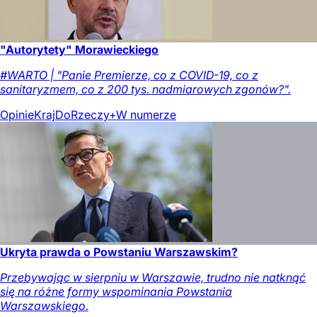
"Autorytety" Morawieckiego
#WARTO | "Panie Premierze, co z COVID-19, co z
sanitaryzmem, co z 200 tys. nadmiarowych zgonów?".
Opinie
Kraj
DoRzeczy+
W numerze
Ukryta prawda o Powstaniu Warszawskim?
Przebywając w sierpniu w Warszawie, trudno nie natknąć
się na różne formy wspominania Powstania
Warszawskiego.