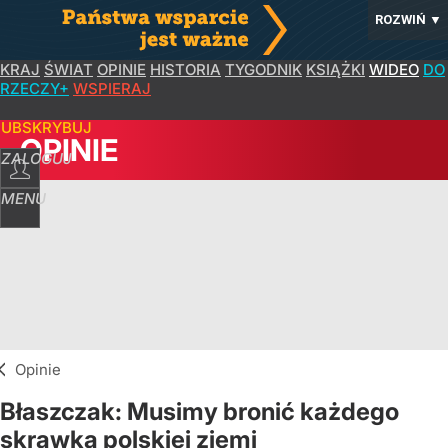
ROZWIŃ
▼
KRAJ
ŚWIAT
OPINIE
HISTORIA
TYGODNIK
KSIĄŻKI
WIDEO
DO
RZECZY+
WSPIERAJ
SUBSKRYBUJ
OPINIE
ZALOGUJ
MENU
Opinie
Błaszczak: Musimy bronić każdego
skrawka polskiej ziemi