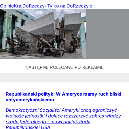
Opinie
Kraj
DoRzeczy+
Tylko na DoRzeczy.pl
Republikański polityk: W Ameryce mamy ruch bliski
antyamerykańskiemu
Demokratyczni Socjaliści Ameryki chcą ograniczyć
wolność jednostki i dalece rozszerzyć zakres władzy
rządu federalnego - mówi polityk Partii
Republikańskiej USA.