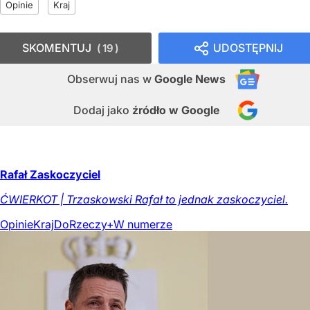
Opinie
Kraj
SKOMENTUJ
UDOSTĘPNIJ
19
Obserwuj nas
w
Google News
Dodaj jako
źródło w Google
Rafał Zaskoczyciel
ĆWIERKOT | Trzaskowski Rafał to jednak zaskoczyciel.
Opinie
Kraj
DoRzeczy+
W numerze