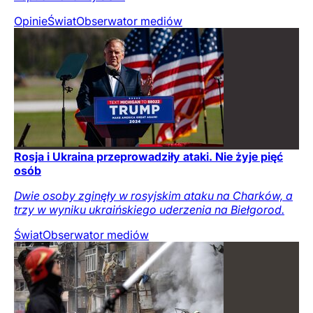
Opinie
Świat
Obserwator mediów
Rosja i Ukraina przeprowadziły ataki. Nie żyje pięć
osób
Dwie osoby zginęły w rosyjskim ataku na Charków, a
trzy w wyniku ukraińskiego uderzenia na Biełgorod.
Świat
Obserwator mediów