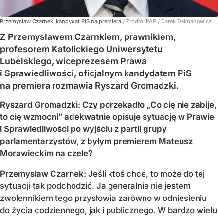
Przemysław Czarnek, kandydat PiS na premiera
/ Źródło:
PAP
/
Darek Delmanowicz
Z Przemysławem Czarnkiem, prawnikiem,
profesorem Katolickiego Uniwersytetu
Lubelskiego, wiceprezesem Prawa
i Sprawiedliwości, oficjalnym kandydatem PiS
na premiera rozmawia Ryszard Gromadzki.
Ryszard Gromadzki: Czy porzekadło „Co cię nie zabije,
to cię wzmocni” adekwatnie opisuje sytuację w Prawie
i Sprawiedliwości po wyjściu z partii grupy
parlamentarzystów, z byłym premierem Mateusz
Morawieckim na czele?
Przemysław Czarnek:
Jeśli ktoś chce, to może do tej
sytuacji tak podchodzić. Ja generalnie nie jestem
zwolennikiem tego przysłowia zarówno w odniesieniu
do życia codziennego, jak i publicznego. W bardzo wielu