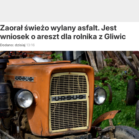
Zaorał świeżo wylany asfalt. Jest
wniosek o areszt dla rolnika z Gliwic
Dodano:
dzisiaj
13:16