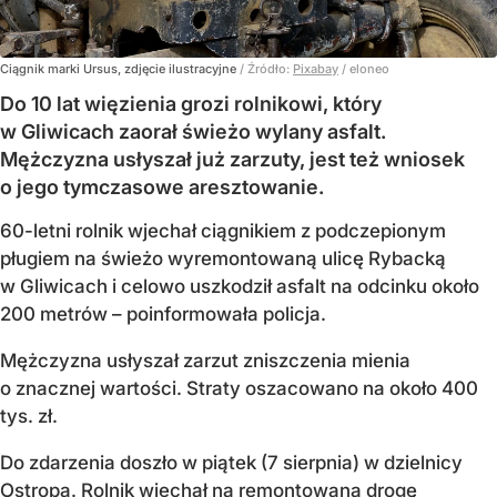
Ciągnik marki Ursus, zdjęcie ilustracyjne
/ Źródło:
Pixabay
/
eloneo
Do 10 lat więzienia grozi rolnikowi, który
w Gliwicach zaorał świeżo wylany asfalt.
Mężczyzna usłyszał już zarzuty, jest też wniosek
o jego tymczasowe aresztowanie.
60-letni rolnik wjechał ciągnikiem z podczepionym
pługiem na świeżo wyremontowaną ulicę Rybacką
w Gliwicach i celowo uszkodził asfalt na odcinku około
200 metrów – poinformowała policja.
Mężczyzna usłyszał zarzut zniszczenia mienia
o znacznej wartości. Straty oszacowano na około 400
tys. zł.
Do zdarzenia doszło w piątek (7 sierpnia) w dzielnicy
Ostropa. Rolnik wjechał na remontowaną drogę