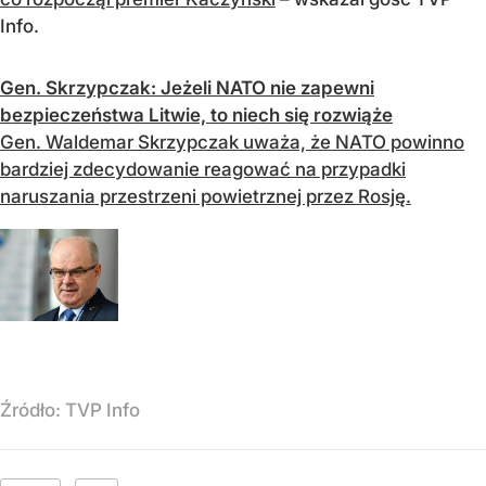
Info.
Gen. Skrzypczak: Jeżeli NATO nie zapewni
bezpieczeństwa Litwie, to niech się rozwiąże
Gen. Waldemar Skrzypczak uważa, że NATO powinno
bardziej zdecydowanie reagować na przypadki
naruszania przestrzeni powietrznej przez Rosję.
Źródło:
TVP Info