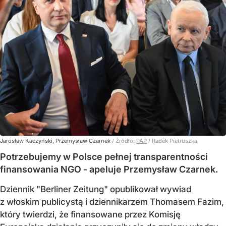
Jarosław Kaczyński, Przemysław Czarnek
/ Źródło:
PAP
/
Radek Pietruszka
Potrzebujemy w Polsce pełnej transparentności
finansowania NGO - apeluje Przemysław Czarnek.
Dziennik "Berliner Zeitung" opublikował wywiad
z włoskim publicystą i dziennikarzem Thomasem Fazim,
który twierdzi, że finansowane przez Komisję