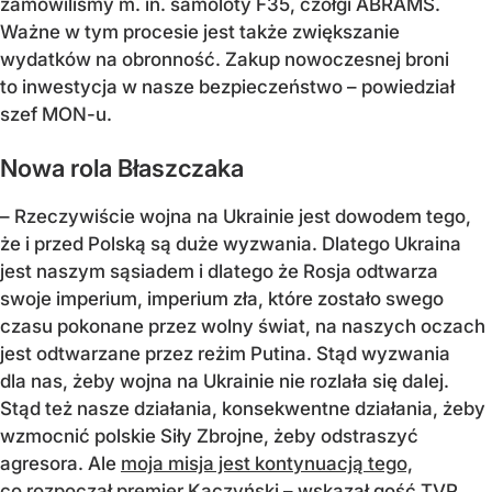
zamówiliśmy m. in. samoloty F35, czołgi ABRAMS.
Ważne w tym procesie jest także zwiększanie
wydatków na obronność. Zakup nowoczesnej broni
to inwestycja w nasze bezpieczeństwo
– powiedział
szef MON-u.
Nowa rola Błaszczaka
–
Rzeczywiście wojna na Ukrainie jest dowodem tego,
że i przed Polską są duże wyzwania. Dlatego Ukraina
jest naszym sąsiadem i dlatego że Rosja odtwarza
swoje imperium, imperium zła, które zostało swego
czasu pokonane przez wolny świat, na naszych oczach
jest odtwarzane przez reżim Putina. Stąd wyzwania
dla nas, żeby wojna na Ukrainie nie rozlała się dalej.
Stąd też nasze działania, konsekwentne działania, żeby
wzmocnić polskie Siły Zbrojne, żeby odstraszyć
agresora. Ale
moja misja jest kontynuacją tego,
co rozpoczął premier Kaczyński
– wskazał gość TVP