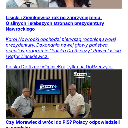
Lisicki i Ziemkiewicz rok po zaprzysiężeniu.
O silnych i słabszych stronach prezydentury
Nawrockiego
Karol Nawrocki obchodzi pierwszą rocznicę swojej
prezydentury. Dokonania nowej głowy państwa
ocenili w programie "Polska Do Rzeczy" Paweł Lisicki
i Rafał Ziemkiewicz.
Polska Do Rzeczy
Opinie
Kraj
Tylko na DoRzeczy.pl
Czy Morawiecki wróci do PiS? Polacy odpowiedzieli
w sondażu