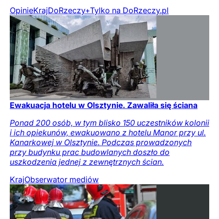
Opinie
Kraj
DoRzeczy+
Tylko na DoRzeczy.pl
Ewakuacja hotelu w Olsztynie. Zawaliła się ściana
Ponad 200 osób, w tym blisko 150 uczestników kolonii
i ich opiekunów, ewakuowano z hotelu Manor przy ul.
Kanarkowej w Olsztynie. Podczas prowadzonych
przy budynku prac budowlanych doszło do
uszkodzenia jednej z zewnętrznych ścian.
Kraj
Obserwator mediów