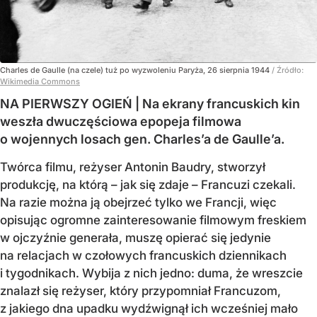
Charles de Gaulle (na czele) tuż po wyzwoleniu Paryża, 26 sierpnia 1944
/ Źródło:
Wikimedia Commons
NA PIERWSZY OGIEŃ | Na ekrany francuskich kin
weszła dwuczęściowa epopeja filmowa
o wojennych losach gen. Charles’a de Gaulle’a.
Twórca filmu, reżyser Antonin Baudry, stworzył
produkcję, na którą – jak się zdaje – Francuzi czekali.
Na razie można ją obejrzeć tylko we Francji, więc
opisując ogromne zainteresowanie filmowym freskiem
w ojczyźnie generała, muszę opierać się jedynie
na relacjach w czołowych francuskich dziennikach
i tygodnikach. Wybija z nich jedno: duma, że wreszcie
znalazł się reżyser, który przypomniał Francuzom,
z jakiego dna upadku wydźwignął ich wcześniej mało