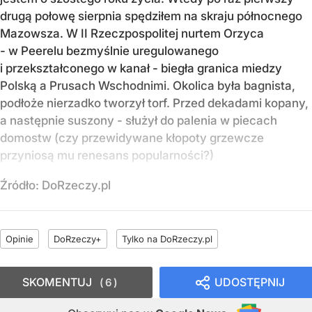
drugą połowę sierpnia spędziłem na skraju północnego
Mazowsza. W II Rzeczpospolitej nurtem Orzyca
- w Peerelu bezmyślnie uregulowanego
i przekształconego w kanał - biegła granica miedzy
Polską a Prusach Wschodnimi. Okolica była bagnista,
podłoże nierzadko tworzył torf. Przed dekadami kopany,
a następnie suszony - służył do palenia w piecach
domostw (czy przewidywane kłopoty grzewcze
przyniosą mu renesans popularności?)
Źródło:
DoRzeczy.pl
Opinie
DoRzeczy+
Tylko na DoRzeczy.pl
SKOMENTUJ
UDOSTĘPNIJ
6