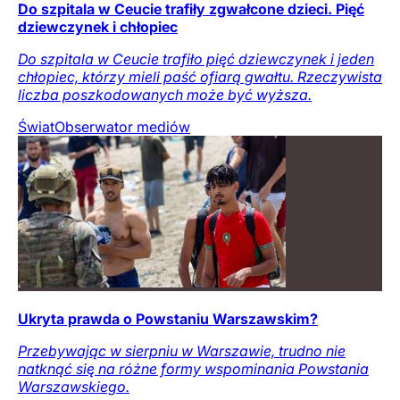
Do szpitala w Ceucie trafiły zgwałcone dzieci. Pięć
dziewczynek i chłopiec
Do szpitala w Ceucie trafiło pięć dziewczynek i jeden
chłopiec, którzy mieli paść ofiarą gwałtu. Rzeczywista
liczba poszkodowanych może być wyższa.
Świat
Obserwator mediów
Ukryta prawda o Powstaniu Warszawskim?
Przebywając w sierpniu w Warszawie, trudno nie
natknąć się na różne formy wspominania Powstania
Warszawskiego.