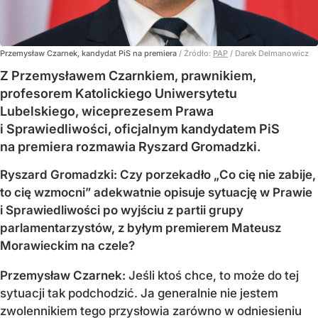
Przemysław Czarnek, kandydat PiS na premiera
/ Źródło:
PAP
/
Darek Delmanowicz
Z Przemysławem Czarnkiem, prawnikiem,
profesorem Katolickiego Uniwersytetu
Lubelskiego, wiceprezesem Prawa
i Sprawiedliwości, oficjalnym kandydatem PiS
na premiera rozmawia Ryszard Gromadzki.
Ryszard Gromadzki: Czy porzekadło „Co cię nie zabije,
to cię wzmocni” adekwatnie opisuje sytuację w Prawie
i Sprawiedliwości po wyjściu z partii grupy
parlamentarzystów, z byłym premierem Mateusz
Morawieckim na czele?
Przemysław Czarnek:
Jeśli ktoś chce, to może do tej
sytuacji tak podchodzić. Ja generalnie nie jestem
zwolennikiem tego przysłowia zarówno w odniesieniu