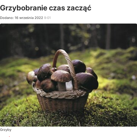
Grzybobranie czas zacząć
Dodano:
16
września
2022
9:01
Grzyby