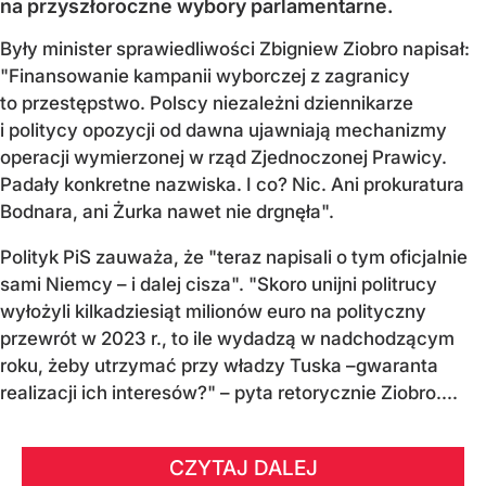
na przyszłoroczne wybory parlamentarne.
Były minister sprawiedliwości Zbigniew Ziobro napisał:
"Finansowanie kampanii wyborczej z zagranicy
to przestępstwo. Polscy niezależni dziennikarze
i politycy opozycji od dawna ujawniają mechanizmy
operacji wymierzonej w rząd Zjednoczonej Prawicy.
Padały konkretne nazwiska. I co? Nic. Ani prokuratura
Bodnara, ani Żurka nawet nie drgnęła".
Polityk PiS zauważa, że "teraz napisali o tym oficjalnie
sami Niemcy – i dalej cisza". "Skoro unijni politrucy
wyłożyli kilkadziesiąt milionów euro na polityczny
przewrót w 2023 r., to ile wydadzą w nadchodzącym
roku, żeby utrzymać przy władzy Tuska –gwaranta
realizacji ich interesów?" – pyta retorycznie Ziobro....
CZYTAJ DALEJ