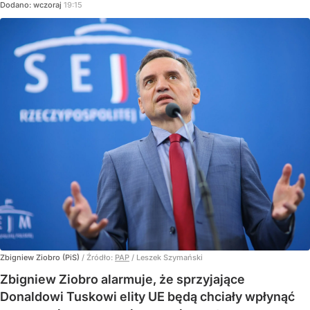
Dodano:
wczoraj
19:15
Zbigniew Ziobro (PiS)
/ Źródło:
PAP
/
Leszek Szymański
Zbigniew Ziobro alarmuje, że sprzyjające
Donaldowi Tuskowi elity UE będą chciały wpłynąć