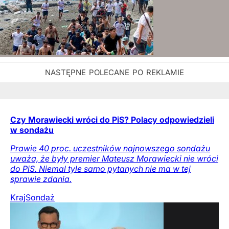
Czy Morawiecki wróci do PiS? Polacy odpowiedzieli
w sondażu
Prawie 40 proc. uczestników najnowszego sondażu
uważa, że były premier Mateusz Morawiecki nie wróci
do PiS. Niemal tyle samo pytanych nie ma w tej
sprawie zdania.
Kraj
Sondaż