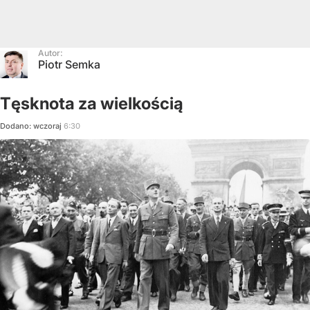
Autor:
Piotr Semka
Tęsknota za wielkością
Dodano:
wczoraj
6:30