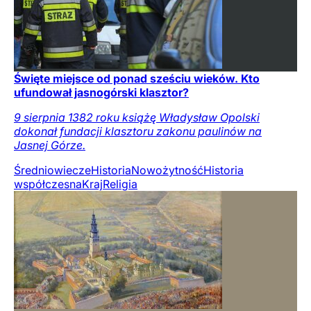
Święte miejsce od ponad sześciu wieków. Kto
ufundował jasnogórski klasztor?
9 sierpnia 1382 roku książę Władysław Opolski
dokonał fundacji klasztoru zakonu paulinów na
Jasnej Górze.
Średniowiecze
Historia
Nowożytność
Historia
współczesna
Kraj
Religia