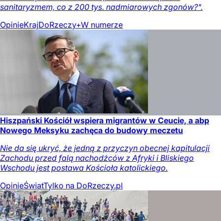
sanitaryzmem, co z 200 tys. nadmiarowych zgonów?".
Opinie
Kraj
DoRzeczy+
W numerze
Hiszpański Kościół wspiera migrantów w Ceucie, a abp
Nowego Meksyku zachęca do budowy meczetu
Nie da się ukryć, że jedną z przyczyn obecnej kapitulacji
Zachodu przed falą nachodźców z Afryki i Bliskiego
Wschodu jest postawa Kościoła katolickiego.
Opinie
Świat
Tylko na DoRzeczy.pl