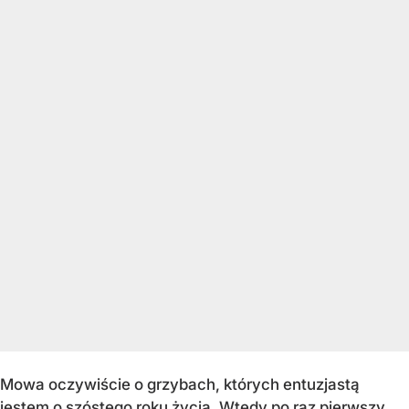
Mowa oczywiście o grzybach, których entuzjastą
jestem o szóstego roku życia. Wtedy po raz pierwszy