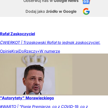
Obserwuj nas
w
Google News
Dodaj jako
źródło w Google
Rafał Zaskoczyciel
ĆWIERKOT | Trzaskowski Rafał to jednak zaskoczyciel.
Opinie
Kraj
DoRzeczy+
W numerze
"Autorytety" Morawieckiego
#WARTO | "Panie Premierze, co z COVID-19, co z