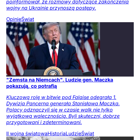
poinformował, że rozmowy dotyczące zakończenia
wojny na Ukrainie przynoszą postępy.
Opinie
Świat
"Zemsta na Niemcach". Ludzie gen. Maczka
pokazują, co potrafią
Kluczową rolę w bitwie pod Falaise odegrała 1.
Dywizja Pancerna generała Stanisława Maczka.
Polacy odznaczyli się w czasie walk nie tylko
wyjątkową walecznością. Byli skuteczni, dobrze
przygotowani i zdeterminowani.
II wojna światowa
Historia
Ludzie
Świat