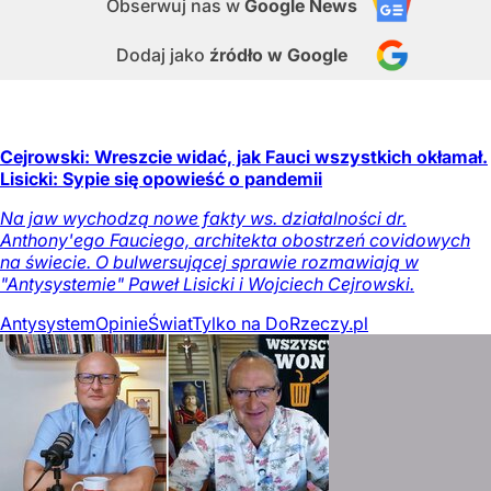
Obserwuj nas
w
Google News
Dodaj jako
źródło w Google
Cejrowski: Wreszcie widać, jak Fauci wszystkich okłamał.
Lisicki: Sypie się opowieść o pandemii
Na jaw wychodzą nowe fakty ws. działalności dr.
Anthony'ego Fauciego, architekta obostrzeń covidowych
na świecie. O bulwersującej sprawie rozmawiają w
"Antysystemie" Paweł Lisicki i Wojciech Cejrowski.
Antysystem
Opinie
Świat
Tylko na DoRzeczy.pl