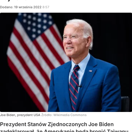
Dodano:
19
września
2022
8:57
Joe Biden, prezydent USA
Źródło:
Wikimedia Commons
Prezydent Stanów Zjednoczonych Joe Biden
zadeklarował, że Amerykanie będą bronić Tajwanu