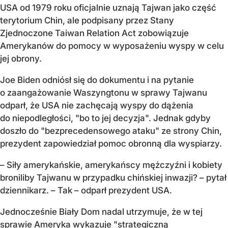
USA od 1979 roku oficjalnie uznają Tajwan jako część
terytorium Chin, ale podpisany przez Stany
Zjednoczone Taiwan Relation Act zobowiązuje
Amerykanów do pomocy w wyposażeniu wyspy w celu
jej obrony.
Joe Biden odniósł się do dokumentu i na pytanie
o zaangażowanie Waszyngtonu w sprawy Tajwanu
odparł, że USA nie zachęcają wyspy do dążenia
do niepodległości, "bo to jej decyzja". Jednak gdyby
doszło do "bezprecedensowego ataku" ze strony Chin,
prezydent zapowiedział pomoc obronną dla wyspiarzy.
– Siły amerykańskie, amerykańscy mężczyźni i kobiety
broniliby Tajwanu w przypadku chińskiej inwazji? – pytał
dziennikarz. – Tak – odparł prezydent USA.
Jednocześnie Biały Dom nadal utrzymuje, że w tej
sprawie Ameryka wykazuje "strategiczną