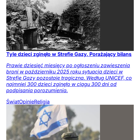
Tyle dzieci zginęło w Strefie Gazy. Porażający bilans
Prawie dziesięć miesięcy po ogłoszeniu zawieszenia
broni w październiku 2025 roku sytuacja dzieci w
Strefie Gazy pozostaje tragiczna. Według UNICEF, co
najmniej 300 dzieci zginęło w ciągu 300 dni od
podpisania porozumienia.
Świat
Opinie
Religia