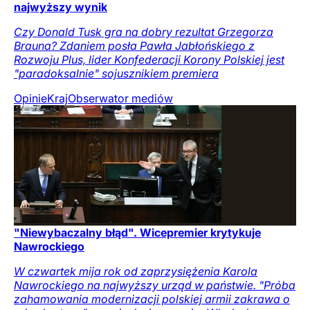
najwyższy wynik
Czy Donald Tusk gra na dobry rezultat Grzegorza
Brauna? Zdaniem posła Pawła Jabłońskiego z
Rozwoju Plus, lider Konfederacji Korony Polskiej jest
"paradoksalnie" sojusznikiem premiera
Opinie
Kraj
Obserwator mediów
"Niewybaczalny błąd". Wicepremier krytykuje
Nawrockiego
W czwartek mija rok od zaprzysiężenia Karola
Nawrockiego na najwyższy urząd w państwie. "Próba
zahamowania modernizacji polskiej armii zakrawa o