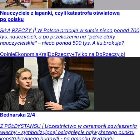
Nauczyciele z łapanki, czyli katastrofa oświatowa
po polsku
SIŁĄ RZECZY || W Polsce pracuje w sumie nieco ponad 700
tys. nauczycieli, a po przeliczeniu na "pełne etaty
nauczycielskie" – nieco ponad 500 tys. A ilu brakuje?
Opinie
Ekonomia
Kraj
DoRzeczy+
Tylko na DoRzeczy.pl
Bednarska 2/4
Z PÓŁDYSTANSU | Uczestnictwo w ceremonii zawieszenia
wiechy - symbolizującej osiągnięcie najwyższego punktu
konstrukcyjnego budowli - na gmachu Wydziału