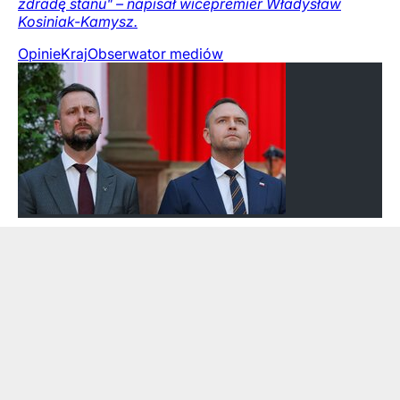
zdradę stanu" – napisał wicepremier Władysław
Kosiniak-Kamysz.
Opinie
Kraj
Obserwator mediów