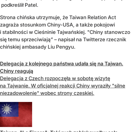
podkreślił Patel.
Strona chińska utrzymuje, że Taiwan Relation Act
zagraża stosunkom Chiny-USA, a także pokojowi
i stabilności w Cieśninie Tajwańskiej. "Chiny stanowczo
się temu sprzeciwiają” – napisał na Twitterze rzecznik
chińskiej ambasady Liu Pengyu.
Delegacja z kolejnego państwa udała się na Tajwan.
Chiny reagują
Delegacja z Czech rozpoczęła w sobotę wizytę
na Tajwanie. W oficjalnej reakcji Chiny wyraziły "silne
niezadowolenie" wobec strony czeskiej.