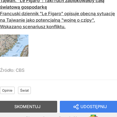
Tajwan. "Le Figaro": Taki ruch zablokowałby całą
światową gospodarkę
Francuski dziennik "Le Figaro" opisuje obecną sytuację
na Tajwanie jako potencjalną "wojnę o czipy".
Wskazano scenariusz konfliktu.
Źródło:
CBS
Opinie
Świat
SKOMENTUJ
UDOSTĘPNIJ