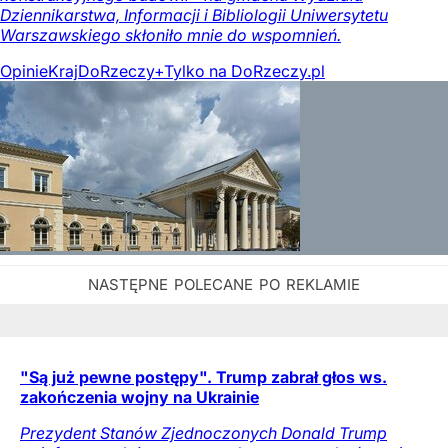
Dziennikarstwa, Informacji i Bibliologii Uniwersytetu
Warszawskiego skłoniło mnie do wspomnień.
Opinie
Kraj
DoRzeczy+
Tylko na DoRzeczy.pl
"Są już pewne postępy". Trump zabrał głos ws.
zakończenia wojny na Ukrainie
Prezydent Stanów Zjednoczonych Donald Trump