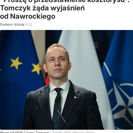
Tomczyk żąda wyjaśnień
od Nawrockiego
Dodano:
dzisiaj
6:22
Wiceszef MON Cezary Tomczyk
/ Źródło:
PAP
/
Marcin Obara