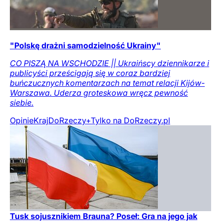
"Polskę drażni samodzielność Ukrainy"
CO PISZĄ NA WSCHODZIE || Ukraińscy dziennikarze i
publicyści prześcigają się w coraz bardziej
buńczucznych komentarzach na temat relacji Kijów-
Warszawa. Uderza groteskowa wręcz pewność
siebie.
Opinie
Kraj
DoRzeczy+
Tylko na DoRzeczy.pl
Tusk sojusznikiem Brauna? Poseł: Gra na jego jak