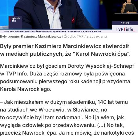
Były premier Kazimierz Marcinkiewicz
/ Źródło:
TVP
/
zrzut ekranu
Były premier Kazimierz Marcinkiewicz stwierdził
w mediach publicznych, że "Karol Nawrocki ćpa".
Marcinkiewicz był gościem Doroty Wysockiej-Schnepf
w TVP Info. Duża część rozmowy była poświęcona
podsumowaniu pierwszego roku kadencji prezydenta
Karola Nawrockiego.
– Jak mieszkałem w dużym akademiku, 140 lat temu
na studiach we Wrocławiu, w Słowiance, no
to oczywiście byli tam narkomani. No i ja wiem, jak
wygląda człowiek po przedawkowaniu. (...) No tak,
przecież Nawrocki ćpa. Ja nie mówię, że narkotyki coś