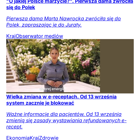
"O jakiej Polsce marzycie?". Pierwsza dama zwróciła
się do Polek
Pierwsza dama Marta Nawrocka zwróciła się do
Polek, zapraszając je do Juraty.
Kraj
Obserwator mediów
Wielka zmiana w e-receptach. Od 13 września
system zacznie je blokować
Ważne informacje dla pacjentów. Od 13 września
zmienią się zasady wystawiania refundowanych e-
recept.
Ekonomia
Kraj
Zdrowie