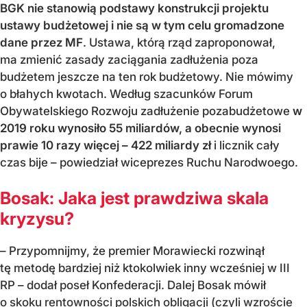
BGK nie stanowią podstawy konstrukcji projektu
ustawy budżetowej i nie są w tym celu gromadzone
dane przez MF
. Ustawa, którą rząd zaproponował,
ma zmienić zasady zaciągania zadłużenia poza
budżetem jeszcze na ten rok budżetowy. Nie mówimy
o błahych kwotach. Według szacunków Forum
Obywatelskiego Rozwoju zadłużenie pozabudżetowe
w
2019 roku wynosiło 55 miliardów, a obecnie wynosi
prawie 10 razy więcej – 422 miliardy
zł
i licznik cały
czas bije – powiedział wiceprezes Ruchu Narodwoego.
Bosak: Jaka jest prawdziwa skala
kryzysu?
– Przypomnijmy, że premier Morawiecki rozwinął
tę metodę bardziej niż ktokolwiek inny wcześniej w III
RP – dodał poseł Konfederacji. Dalej Bosak mówił
o
skoku rentowności polskich obligacji (czyli wzroście