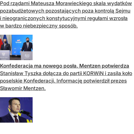
Pod rządami Mateusza Morawieckiego skala wydatków
pozabudżetowych pozostających poza kontrolą Sejmu
i nieograniczonych konstytucyjnymi regułami wzrosła
w bardzo niebezpieczny sposób.
Konfederacja ma nowego posła. Mentzen potwierdza
Stanisław Tyszka dołącza do partii KORWiN i zasila koło
poselskie Konfederacji. Informację potwierdził prezes
Sławomir Mentzen.