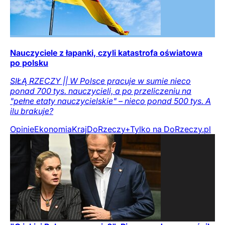
Nauczyciele z łapanki, czyli katastrofa oświatowa
po polsku
SIŁĄ RZECZY || W Polsce pracuje w sumie nieco
ponad 700 tys. nauczycieli, a po przeliczeniu na
"pełne etaty nauczycielskie" – nieco ponad 500 tys. A
ilu brakuje?
Opinie
Ekonomia
Kraj
DoRzeczy+
Tylko na DoRzeczy.pl