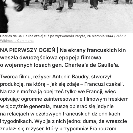
Charles de Gaulle (na czele) tuż po wyzwoleniu Paryża, 26 sierpnia 1944
/ Źródło:
Wikimedia Commons
NA PIERWSZY OGIEŃ | Na ekrany francuskich kin
weszła dwuczęściowa epopeja filmowa
o wojennych losach gen. Charles’a de Gaulle’a.
Twórca filmu, reżyser Antonin Baudry, stworzył
produkcję, na którą – jak się zdaje – Francuzi czekali.
Na razie można ją obejrzeć tylko we Francji, więc
opisując ogromne zainteresowanie filmowym freskiem
w ojczyźnie generała, muszę opierać się jedynie
na relacjach w czołowych francuskich dziennikach
i tygodnikach. Wybija z nich jedno: duma, że wreszcie
znalazł się reżyser, który przypomniał Francuzom,