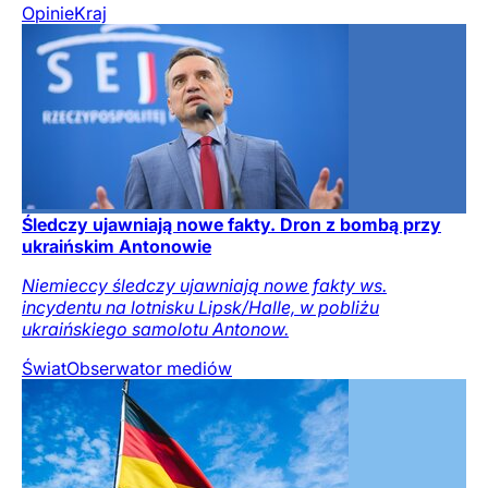
Opinie
Kraj
Śledczy ujawniają nowe fakty. Dron z bombą przy
ukraińskim Antonowie
Niemieccy śledczy ujawniają nowe fakty ws.
incydentu na lotnisku Lipsk/Halle, w pobliżu
ukraińskiego samolotu Antonow.
Świat
Obserwator mediów