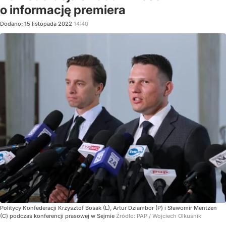
o informację premiera
Dodano:
15
listopada
2022
14:40
Politycy Konfederacji Krzysztof Bosak (L), Artur Dziambor (P) i Sławomir Mentzen
(C) podczas konferencji prasowej w Sejmie
Źródło:
PAP
/
Wojciech Olkuśnik