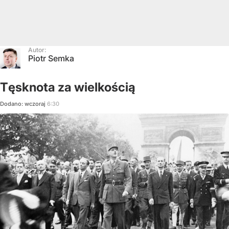
Autor:
Piotr Semka
Tęsknota za wielkością
Dodano:
wczoraj
6:30