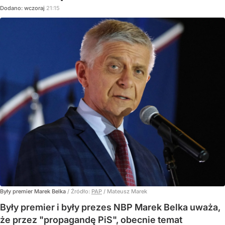
Dodano:
wczoraj
21:15
Były premier Marek Belka
/ Źródło:
PAP
/
Mateusz Marek
Były premier i były prezes NBP Marek Belka uważa,
że przez "propagandę PiS", obecnie temat