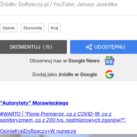
Źródło:
DoRzeczy.pl / YouTube, Janusz Jaskółka
Opinie
Ekonomia
Kraj
SKOMENTUJ
UDOSTĘPNIJ
15
Obserwuj nas
w
Google News
Dodaj jako
źródło w Google
"Autorytety" Morawieckiego
#WARTO | "Panie Premierze, co z COVID-19, co z
sanitaryzmem, co z 200 tys. nadmiarowych zgonów?".
Opinie
Kraj
DoRzeczy+
W numerze