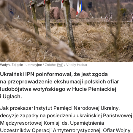
Wołyń. Zdjęcie ilustracyjne
/ Źródło:
PAP
/
Vitaliy Hrabar
Ukraiński IPN poinformował, że jest zgoda
na przeprowadzenie ekshumacji polskich ofiar
ludobójstwa wołyńskiego w Hucie Pieniackiej
i Ugłach.
Jak przekazał Instytut Pamięci Narodowej Ukrainy,
decyzje zapadły na posiedzeniu ukraińskiej Państwowej
Międzyresortowej Komisji ds. Upamiętnienia
Uczestników Operacji Antyterrorystycznej, Ofiar Wojny