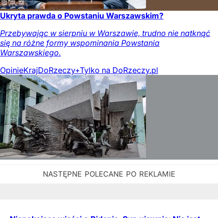
Ukryta prawda o Powstaniu Warszawskim?
Przebywając w sierpniu w Warszawie, trudno nie natknąć
się na różne formy wspominania Powstania
Warszawskiego.
Opinie
Kraj
DoRzeczy+
Tylko na DoRzeczy.pl