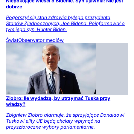
Niepokojące wieści o Bidenie. Syn ujawnia: Nie jest
dobrze
Pogorszył się stan zdrowia byłego prezydenta
Stanów Zjednoczonych, Joe Bidena. Poinformował o
tym jego syn, Hunter Biden.
Świat
Obserwator mediów
Ziobro: Ile wydadzą, by utrzymać Tuska przy
władzy?
Zbigniew Ziobro alarmuje, że sprzyjające Donaldowi
Tuskowi elity UE będą chciały wpłynąć na
przyszłoroczne wybory parlamentarne.