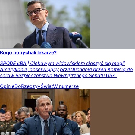
Kogo popychali lekarze?
SPODE ŁBA | Ciekawym widowiskiem cieszyć się mogli
Amerykanie, obserwujący przesłuchania przed Komisją do
spraw Bezpieczeństwa Wewnętrznego Senatu USA.
Opinie
DoRzeczy+
Świat
W numerze