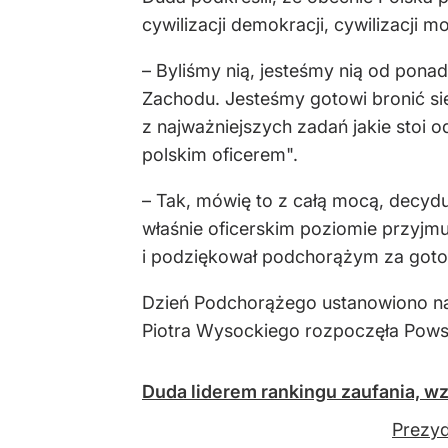
cywilizacji demokracji, cywilizacji mo
– Byliśmy nią, jesteśmy nią od pon
Zachodu. Jesteśmy gotowi bronić się
z najważniejszych zadań jakie stoi o
polskim oficerem".
– Tak, mówię to z całą mocą, decyduj
właśnie oficerskim poziomie przyjmu
i podziękował podchorążym za gotow
Dzień Podchorążego ustanowiono na
Piotra Wysockiego rozpoczęła Powst
Duda liderem rankingu zaufania, wz
Prezyd