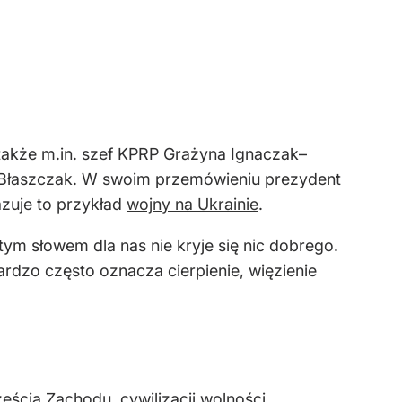
 także m.in. szef KPRP Grażyna Ignaczak–
z Błaszczak. W swoim przemówieniu prezydent
kazuje to przykład
wojny na Ukrainie
.
ym słowem dla nas nie kryje się nic dobrego.
rdzo często oznacza cierpienie, więzienie
ęścią Zachodu, cywilizacji wolności,