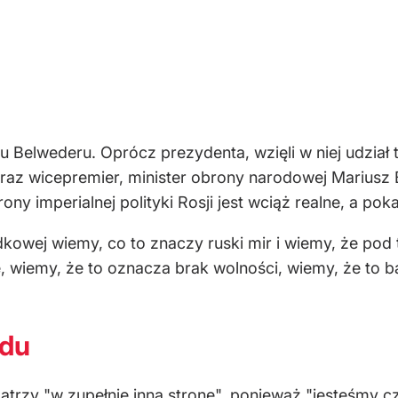
u Belwederu. Oprócz prezydenta, wzięli w niej udział
raz wicepremier, minister obrony narodowej Marius
ony imperialnej polityki Rosji jest wciąż realne, a po
kowej wiemy, co to znaczy ruski mir i wiemy, że pod t
 wiemy, że to oznacza brak wolności, wiemy, że to ba
odu
atrzy "w zupełnie inną stronę", ponieważ "jesteśmy cz