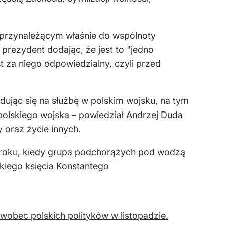
m przynależącym właśnie do wspólnoty
prezydent dodając, że jest to "jedno
st za niego odpowiedzialny, czyli przed
ydując się na służbę w polskim wojsku, na tym
polskiego wojska – powiedział Andrzej Duda
 oraz życie innych.
 roku, kiedy grupa podchorążych pod wodzą
kiego księcia Konstantego
wobec polskich polityków w listopadzie.