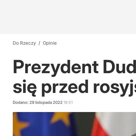
Do Rzeczy
/
Opinie
Prezydent Dud
się przed rosy
Dodano:
29
listopada
2022
19:51