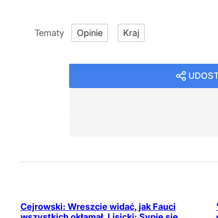
Opinie
Kraj
UDOST
Cejrowski: Wreszcie widać, jak Fauci
wszystkich okłamał. Lisicki: Sypie się