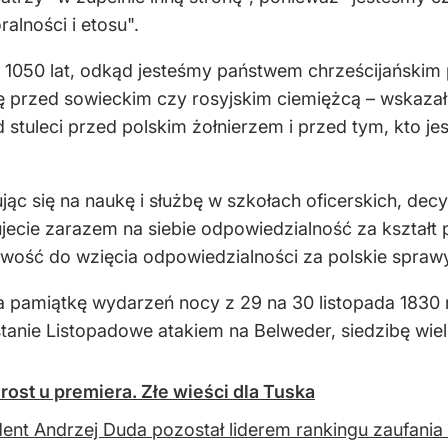
ralności i etosu".
ad 1050 lat, odkąd jesteśmy państwem chrześcijański
 przed sowieckim czy rosyjskim ciemiężcą – wskazał 
d stuleci przed polskim żołnierzem i przed tym, kto je
ąc się na naukę i służbę w szkołach oficerskich, dec
jecie zarazem na siebie odpowiedzialność za kształt 
ość do wzięcia odpowiedzialności za polskie sprawy
 pamiątkę wydarzeń nocy z 29 na 30 listopada 1830
anie Listopadowe atakiem na Belweder, siedzibę wiel
rost u premiera. Złe wieści dla Tuska
ent Andrzej Duda pozostał liderem rankingu zaufania 