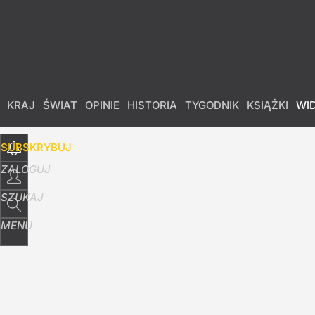
Udostępnij
4
Skomentuj
KRAJ
ŚWIAT
OPINIE
HISTORIA
TYGODNIK
KSIĄŻKI
WI
SUBSKRYBUJ
ZALOGUJ
SZUKAJ
MENU