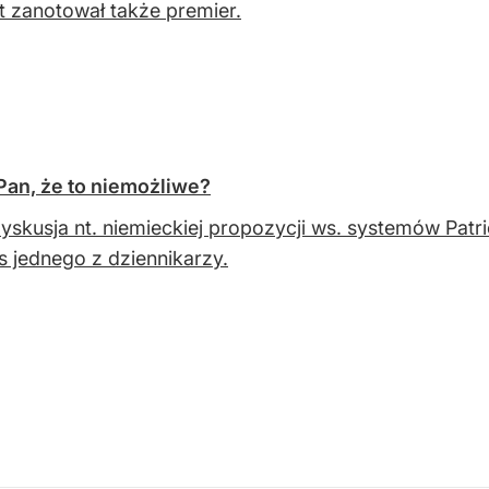
 zanotował także premier.
Pan, że to niemożliwe?
yskusja nt. niemieckiej propozycji ws. systemów Patr
s jednego z dziennikarzy.