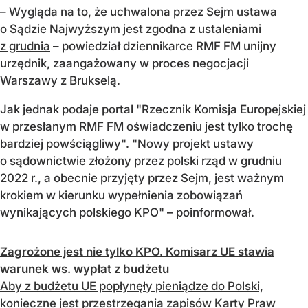
– Wygląda na to, że uchwalona przez Sejm
ustawa
o Sądzie Najwyższym jest zgodna z ustaleniami
z grudnia
– powiedział dziennikarce RMF FM unijny
urzędnik, zaangażowany w proces negocjacji
Warszawy z Brukselą.
Jak jednak podaje portal "Rzecznik Komisja Europejskiej
w przesłanym RMF FM oświadczeniu jest tylko trochę
bardziej powściągliwy". "Nowy projekt ustawy
o sądownictwie złożony przez polski rząd w grudniu
2022 r., a obecnie przyjęty przez Sejm, jest ważnym
krokiem w kierunku wypełnienia zobowiązań
wynikających polskiego KPO" – poinformował.
Zagrożone jest nie tylko KPO. Komisarz UE stawia
warunek ws. wypłat z budżetu
Aby z budżetu UE popłynęły pieniądze do Polski,
konieczne jest przestrzegania zapisów Karty Praw