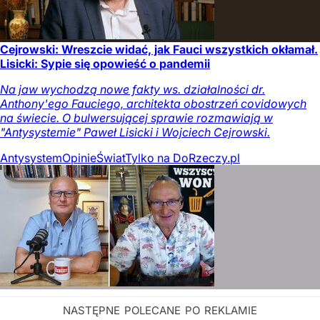
Cejrowski: Wreszcie widać, jak Fauci wszystkich okłamał.
Lisicki: Sypie się opowieść o pandemii
Na jaw wychodzą nowe fakty ws. działalności dr.
Anthony'ego Fauciego, architekta obostrzeń covidowych
na świecie. O bulwersującej sprawie rozmawiają w
"Antysystemie" Paweł Lisicki i Wojciech Cejrowski.
Antysystem
Opinie
Świat
Tylko na DoRzeczy.pl