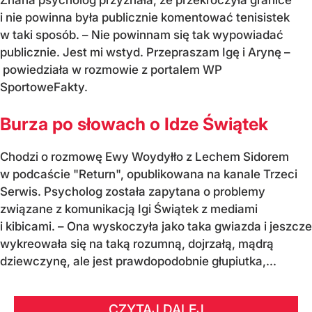
Znana psycholog przyznała, że przekroczyła granice
i nie powinna była publicznie komentować tenisistek
w taki sposób. – Nie powinnam się tak wypowiadać
publicznie. Jest mi wstyd. Przepraszam Igę i Arynę –
powiedziała w rozmowie z portalem WP
SportoweFakty.
Burza po słowach o Idze Świątek
Chodzi o rozmowę Ewy Woydyłło z Lechem Sidorem
w podcaście "Return", opublikowana na kanale Trzeci
Serwis. Psycholog została zapytana o problemy
związane z komunikacją Igi Świątek z mediami
i kibicami. – Ona wyskoczyła jako taka gwiazda i jeszcze
wykreowała się na taką rozumną, dojrzałą, mądrą
dziewczynę, ale jest prawdopodobnie głupiutka,...
CZYTAJ DALEJ