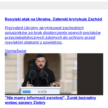
Rosyjski atak na Ukrainę. Zełenski krytykuje Zachód
Prezydent Ukrainy skrytykował zachodnich
sojuszników za brak dostarczenia nowych pocisków
przeciwbalistycznych zdolnych do ochrony przed
rosyjskimi atakami z powietrza.
Opinie
Świat
"Nie mamy informacji zwrotnej". Żurek bezradny
wobec sprawy Ziobry