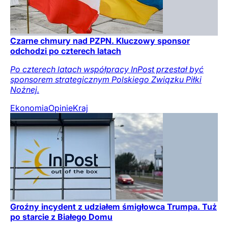
Czarne chmury nad PZPN. Kluczowy sponsor
odchodzi po czterech latach
Po czterech latach współpracy InPost przestał być
sponsorem strategicznym Polskiego Związku Piłki
Nożnej.
Ekonomia
Opinie
Kraj
Groźny incydent z udziałem śmigłowca Trumpa. Tuż
po starcie z Białego Domu