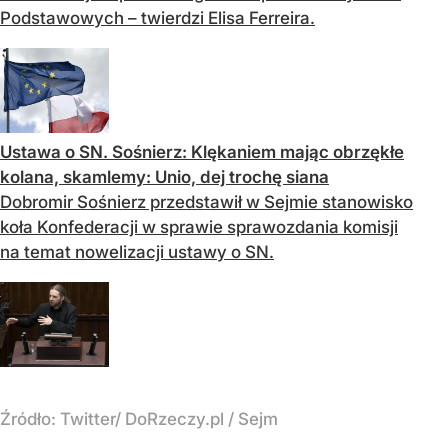
Podstawowych – twierdzi Elisa Ferreira.
Ustawa o SN. Sośnierz: Klękaniem mając obrzękłe
kolana, skamlemy: Unio, dej trochę siana
Dobromir Sośnierz przedstawił w Sejmie stanowisko
koła Konfederacji w sprawie sprawozdania komisji
na temat nowelizacji ustawy o SN.
Źródło:
Twitter/ DoRzeczy.pl / Sejm