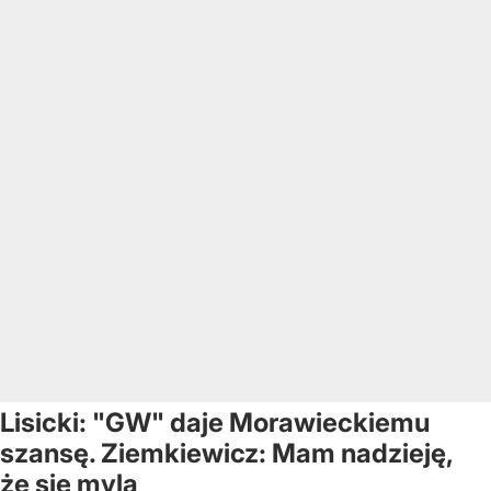
Lisicki: "GW" daje Morawieckiemu
szansę. Ziemkiewicz: Mam nadzieję,
że się mylą