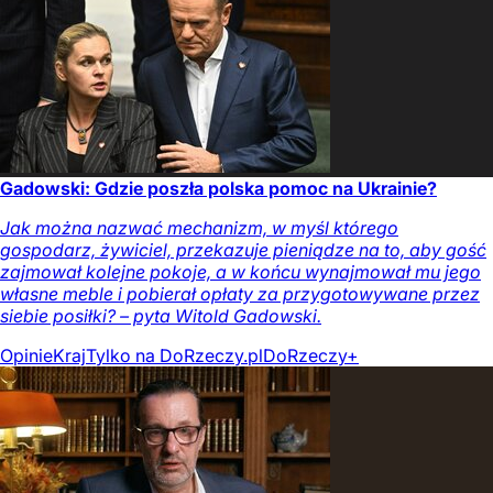
Gadowski: Gdzie poszła polska pomoc na Ukrainie?
Jak można nazwać mechanizm, w myśl którego
gospodarz, żywiciel, przekazuje pieniądze na to, aby gość
zajmował kolejne pokoje, a w końcu wynajmował mu jego
własne meble i pobierał opłaty za przygotowywane przez
siebie posiłki? – pyta Witold Gadowski.
Opinie
Kraj
Tylko na DoRzeczy.pl
DoRzeczy+