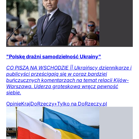
"Polskę drażni samodzielność Ukrainy"
CO PISZĄ NA WSCHODZIE || Ukraińscy dziennikarze i
publicyści prześcigają się w coraz bardziej
buńczucznych komentarzach na temat relacji Kijów-
Warszawa. Uderza groteskowa wręcz pewność
siebie.
Opinie
Kraj
DoRzeczy+
Tylko na DoRzeczy.pl