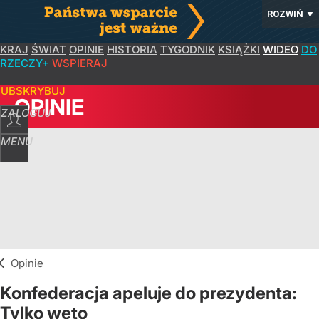
ROZWIŃ
▼
KRAJ
ŚWIAT
OPINIE
HISTORIA
TYGODNIK
KSIĄŻKI
WIDEO
DO
RZECZY+
WSPIERAJ
SUBSKRYBUJ
OPINIE
ZALOGUJ
MENU
Opinie
Konfederacja apeluje do prezydenta:
Tylko weto