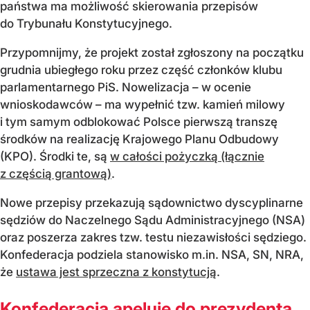
państwa ma możliwość skierowania przepisów
do Trybunału Konstytucyjnego.
Przypomnijmy, że projekt został zgłoszony na początku
grudnia ubiegłego roku przez część członków klubu
parlamentarnego PiS. Nowelizacja – w ocenie
wnioskodawców – ma wypełnić tzw. kamień milowy
i tym samym odblokować Polsce pierwszą transzę
środków na realizację Krajowego Planu Odbudowy
(KPO). Środki te, są
w całości pożyczką (łącznie
z częścią grantową)
.
Nowe przepisy przekazują sądownictwo dyscyplinarne
sędziów do Naczelnego Sądu Administracyjnego (NSA)
oraz poszerza zakres tzw. testu niezawisłości sędziego.
Konfederacja podziela stanowisko m.in. NSA, SN, NRA,
że
ustawa jest sprzeczna z konstytucją
.
Konfederacja apeluje do prezydenta