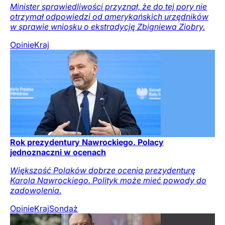
Minister sprawiedliwości przyznał, że do tej pory nie
otrzymał odpowiedzi od amerykańskich urzędników
w sprawie wniosku o ekstradycję Zbigniewa Ziobry.
Opinie
Kraj
Rok prezydentury Nawrockiego. Polacy
jednoznaczni w ocenach
Większość Polaków dobrze ocenia prezydenturę
Karola Nawrockiego. Polityk może mieć powody do
zadowolenia.
Opinie
Kraj
Sondaż