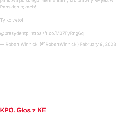
państwa polskiego i elementarny ład prawny RP jest w
Pańskich rękach!
Tylko veto!
@prezydentpl
https://t.co/M37FyRng6q
— Robert Winnicki (@RobertWinnicki)
February 9, 2023
KPO. Głos z KE