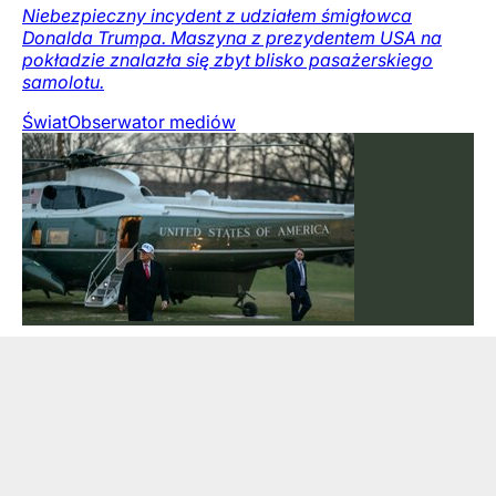
Niebezpieczny incydent z udziałem śmigłowca
Donalda Trumpa. Maszyna z prezydentem USA na
pokładzie znalazła się zbyt blisko pasażerskiego
samolotu.
Świat
Obserwator mediów