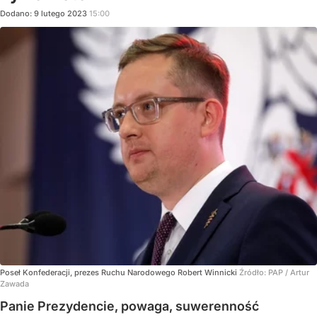
Dodano:
9
lutego
2023
15:00
Poseł Konfederacji, prezes Ruchu Narodowego Robert Winnicki
Źródło:
PAP
/
Artur
Zawada
Panie Prezydencie, powaga, suwerenność