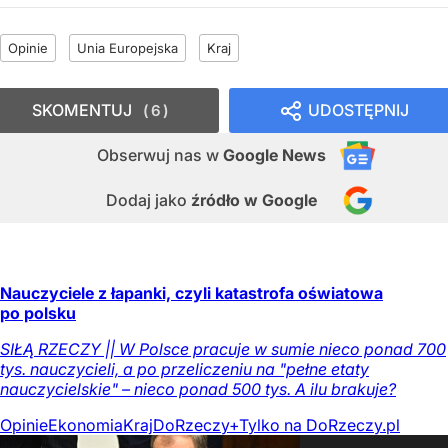
Opinie
Unia Europejska
Kraj
SKOMENTUJ
UDOSTĘPNIJ
6
Obserwuj nas
w
Google News
Dodaj jako
źródło w Google
Nauczyciele z łapanki, czyli katastrofa oświatowa
po polsku
SIŁĄ RZECZY || W Polsce pracuje w sumie nieco ponad 700
tys. nauczycieli, a po przeliczeniu na "pełne etaty
nauczycielskie" – nieco ponad 500 tys. A ilu brakuje?
Opinie
Ekonomia
Kraj
DoRzeczy+
Tylko na DoRzeczy.pl