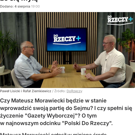
Dodano:
4
sierpnia
19:00
Paweł Lisicki i Rafał Ziemkiewicz
/ Źródło:
DoRzeczy
Czy Mateusz Morawiecki będzie w stanie
wprowadzić swoją partię do Sejmu? I czy spełni się
życzenie "Gazety Wyborczej"? O tym
w najnowszym odcinku "Polski Do Rzeczy".
Mateusz Morawiecki ogłosił w minioną środę,