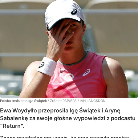
Polska tenisistka Iga Świątek
/ Źródło:
PAP/EPA
/
IAN LANGSDON
Ewa Woydyłło przeprosiła Igę Świątek i Arynę
Sabalenkę za swoje głośne wypowiedzi z podcastu
"Return".