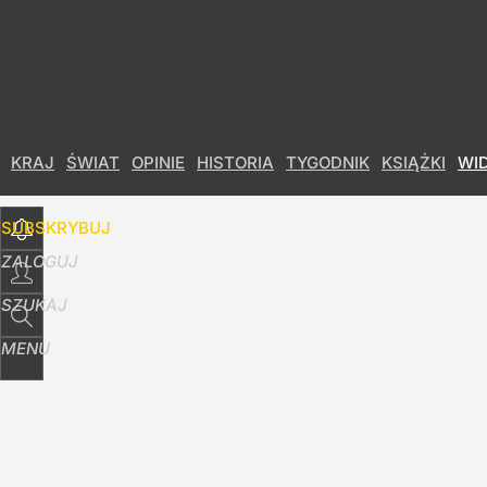
Udostępnij
9
Skomentuj
KRAJ
ŚWIAT
OPINIE
HISTORIA
TYGODNIK
KSIĄŻKI
WI
SUBSKRYBUJ
ZALOGUJ
SZUKAJ
MENU