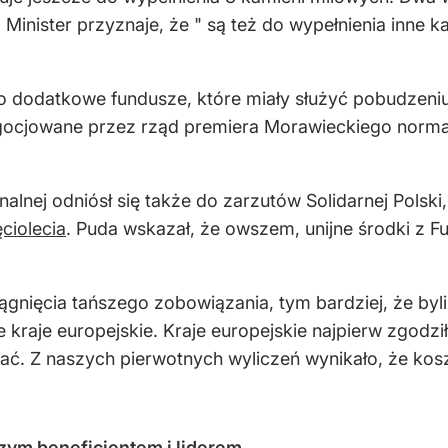
Minister przyznaje, że " są też do wypełnienia inne k
to dodatkowe fundusze, które miały służyć pobudzeni
negocjowane przez rząd premiera Morawieckiego norm
onalnej odniósł się także do zarzutów Solidarnej Polsk
ciolecia
. Puda wskazał, że owszem, unijne środki z 
iągnięcia tańszego zobowiązania, tym bardziej, że byl
e kraje europejskie. Kraje europejskie najpierw zgodzi
ć. Z naszych pierwotnych wyliczeń wynikało, że kosz
szym beneficjentem i liderem