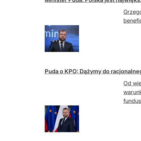
Grzego
benefi
Puda o KPO: Dążymy do racjonalne
Od wie
warunk
fundusz