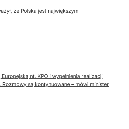
ważył, że Polska jest największym
Europejską nt. KPO i wypełnienia realizacji
i. Rozmowy są kontynuowane – mówi minister