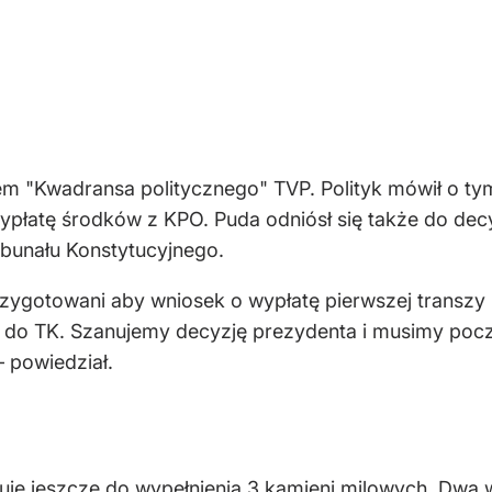
m "Kwadransa politycznego" TVP. Polityk mówił o tym
płatę środków z KPO. Puda odniósł się także do decy
bunału Konstytucyjnego.
przygotowani aby wniosek o wypłatę pierwszej transzy
 do TK. Szanujemy decyzję prezydenta i musimy pocze
 powiedział.
je jeszcze do wypełnienia 3 kamieni milowych. Dwa w