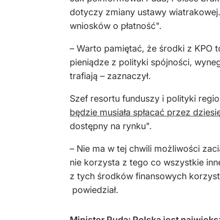
dotyczy zmiany ustawy wiatrakowej. 
wniosków o płatność".
– Warto pamiętać, że środki z KPO 
pieniądze z polityki spójności, wy
trafiają – zaznaczył.
Szef resortu funduszy i polityki regi
będzie musiała spłacać przez dziesię
dostępny na rynku".
– Nie ma w tej chwili możliwości zac
nie korzysta z tego co wszystkie inn
z tych środków finansowych korzysta
powiedział.
Minister Puda: Polska jest najwięk