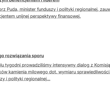
rz Puda, minister funduszy i polityki regionalnej, zau
cjentem unijnej perspektywy finansowej.
go rozwiązania sporu
lu tygodni prowadziliśmy intensywny dialog z Komisją 
ów kamienia milowego dot. wymiaru sprawiedliwośc
y i polityki regionalnej...