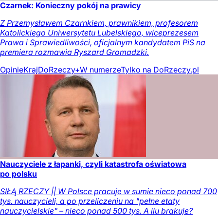
Czarnek: Konieczny pokój na prawicy
Z Przemysławem Czarnkiem, prawnikiem, profesorem
Katolickiego Uniwersytetu Lubelskiego, wiceprezesem
Prawa i Sprawiedliwości, oficjalnym kandydatem PiS na
premiera rozmawia Ryszard Gromadzki.
Opinie
Kraj
DoRzeczy+
W numerze
Tylko na DoRzeczy.pl
Nauczyciele z łapanki, czyli katastrofa oświatowa
po polsku
SIŁĄ RZECZY || W Polsce pracuje w sumie nieco ponad 700
tys. nauczycieli, a po przeliczeniu na "pełne etaty
nauczycielskie" – nieco ponad 500 tys. A ilu brakuje?