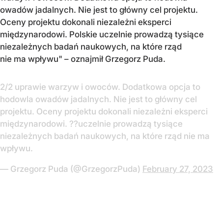
owadów jadalnych. Nie jest to główny cel projektu.
Oceny projektu dokonali niezależni eksperci
międzynarodowi. Polskie uczelnie prowadzą tysiące
niezależnych badań naukowych, na które rząd
nie ma wpływu" – oznajmił Grzegorz Puda.
2/2 uprawie warzyw i owoców. Dodatkowa opcja to
hodowla owadów jadalnych. Nie jest to główny cel
projektu. Oceny projektu dokonali niezależni eksperci
międzynarodowi. ??uczelnie prowadzą tysiące
niezależnych badań naukowych, na które rząd nie ma
wpływu.
— Grzegorz Puda (@GrzegorzPuda)
February 27, 2023