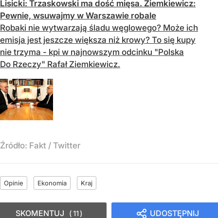
Lisicki: Trzaskowski ma dość mięsa. Ziemkiewicz:
Pewnie, wsuwajmy w Warszawie robale
Robaki nie wytwarzają śladu węglowego? Może ich
emisja jest jeszcze większa niż krowy? To się kupy
nie trzyma - kpi w najnowszym odcinku "Polska
Do Rzeczy" Rafał Ziemkiewicz.
Źródło:
Fakt
/
Twitter
Opinie
Ekonomia
Kraj
SKOMENTUJ
UDOSTĘPNIJ
11