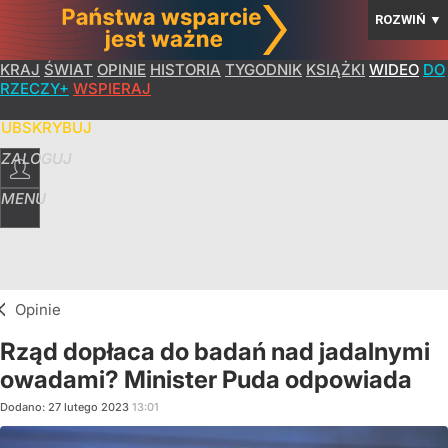
ROZWIŃ
▼
KRAJ
ŚWIAT
OPINIE
HISTORIA
TYGODNIK
KSIĄŻKI
WIDEO
DO
RZECZY+
WSPIERAJ
SUBSKRYBUJ
ZALOGUJ
MENU
Opinie
Rząd dopłaca do badań nad jadalnymi
owadami? Minister Puda odpowiada
Dodano:
27
lutego
2023
13:01