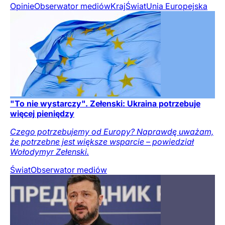
Opinie
Obserwator mediów
Kraj
Świat
Unia Europejska
"To nie wystarczy". Zełenski: Ukraina potrzebuje
więcej pieniędzy
Czego potrzebujemy od Europy? Naprawdę uważam,
że potrzebne jest większe wsparcie – powiedział
Wołodymyr Zełenski.
Świat
Obserwator mediów