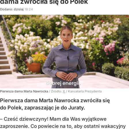
dama zwróciła się do Polek
Dodano:
dzisiaj
18:24
Pierwsza dama Marta Nawrocka
/ Źródło:
X
/
Kancelaria Prezydenta
Pierwsza dama Marta Nawrocka zwróciła się
do Polek, zapraszając je do Juraty.
–
Cześć dziewczyny! Mam dla Was wyjątkowe
zaproszenie.
Co powiecie na to, aby ostatni wakacyjny