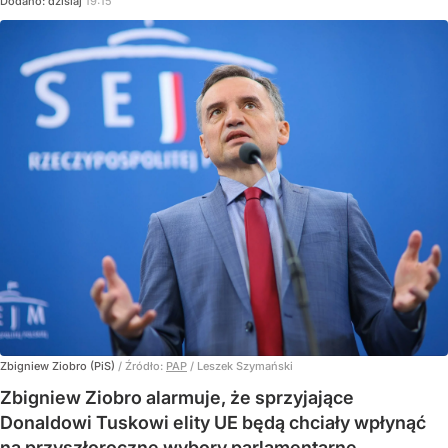
Dodano:
dzisiaj
19:15
Zbigniew Ziobro (PiS)
/ Źródło:
PAP
/
Leszek Szymański
Zbigniew Ziobro alarmuje, że sprzyjające
Donaldowi Tuskowi elity UE będą chciały wpłynąć
na przyszłoroczne wybory parlamentarne.