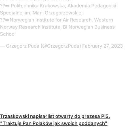
??➡️ Politechnika Krakowska, Akademia Pedagogiki
Specjalnej im. Marii Grzegorzewskiej.
??➡️Norwegian Institute for Air Research, Western
Norway Research Institute, BI Norwegian Business
School
— Grzegorz Puda (@GrzegorzPuda)
February 27, 2023
Trzaskowski napisał list otwarty do prezesa PiS.
"Traktuje Pan Polaków jak swoich poddanych"