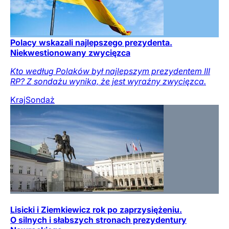
Polacy wskazali najlepszego prezydenta.
Niekwestionowany zwycięzca
Kto według Polaków był najlepszym prezydentem III
RP? Z sondażu wynika, że jest wyraźny zwycięzca.
Kraj
Sondaż
Lisicki i Ziemkiewicz rok po zaprzysiężeniu.
O silnych i słabszych stronach prezydentury