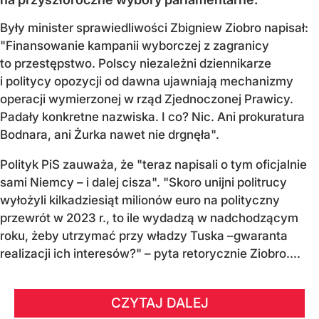
Były minister sprawiedliwości Zbigniew Ziobro napisał:
"Finansowanie kampanii wyborczej z zagranicy
to przestępstwo. Polscy niezależni dziennikarze
i politycy opozycji od dawna ujawniają mechanizmy
operacji wymierzonej w rząd Zjednoczonej Prawicy.
Padały konkretne nazwiska. I co? Nic. Ani prokuratura
Bodnara, ani Żurka nawet nie drgnęła".
Polityk PiS zauważa, że "teraz napisali o tym oficjalnie
sami Niemcy – i dalej cisza". "Skoro unijni politrucy
wyłożyli kilkadziesiąt milionów euro na polityczny
przewrót w 2023 r., to ile wydadzą w nadchodzącym
roku, żeby utrzymać przy władzy Tuska –gwaranta
realizacji ich interesów?" – pyta retorycznie Ziobro....
CZYTAJ DALEJ