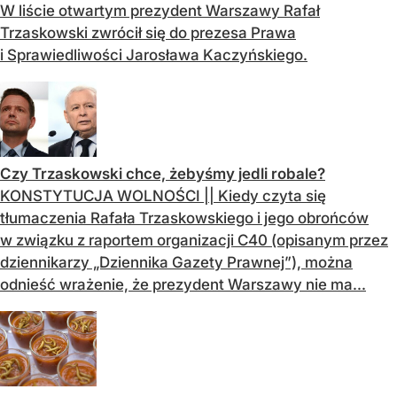
W liście otwartym prezydent Warszawy Rafał
Trzaskowski zwrócił się do prezesa Prawa
i Sprawiedliwości Jarosława Kaczyńskiego.
Czy Trzaskowski chce, żebyśmy jedli robale?
KONSTYTUCJA WOLNOŚCI || Kiedy czyta się
tłumaczenia Rafała Trzaskowskiego i jego obrońców
w związku z raportem organizacji C40 (opisanym przez
dziennikarzy „Dziennika Gazety Prawnej”), można
odnieść wrażenie, że prezydent Warszawy nie ma...