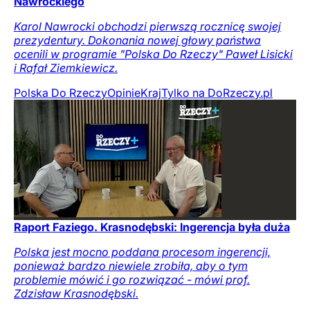
Nawrockiego
Karol Nawrocki obchodzi pierwszą rocznicę swojej
prezydentury. Dokonania nowej głowy państwa
ocenili w programie "Polska Do Rzeczy" Paweł Lisicki
i Rafał Ziemkiewicz.
Polska Do Rzeczy
Opinie
Kraj
Tylko na DoRzeczy.pl
Raport Faziego. Krasnodębski: Ingerencja była duża
Polska jest mocno poddana procesom ingerencji,
ponieważ bardzo niewiele zrobiła, aby o tym
problemie mówić i go rozwiązać - mówi prof.
Zdzisław Krasnodębski.