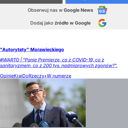
Obserwuj nas
w
Google News
Dodaj jako
źródło w Google
"Autorytety" Morawieckiego
#WARTO | "Panie Premierze, co z COVID-19, co z
sanitaryzmem, co z 200 tys. nadmiarowych zgonów?".
Opinie
Kraj
DoRzeczy+
W numerze