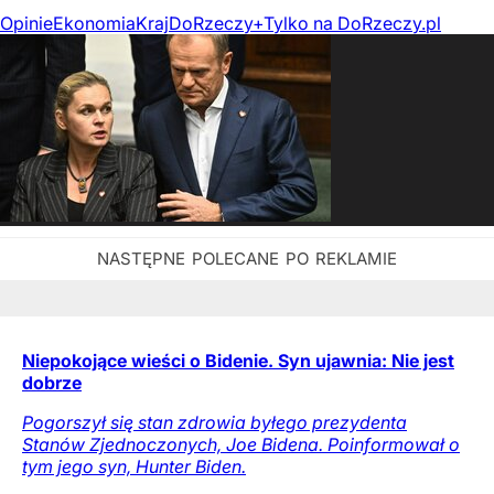
Opinie
Ekonomia
Kraj
DoRzeczy+
Tylko na DoRzeczy.pl
Niepokojące wieści o Bidenie. Syn ujawnia: Nie jest
dobrze
Pogorszył się stan zdrowia byłego prezydenta
Stanów Zjednoczonych, Joe Bidena. Poinformował o
tym jego syn, Hunter Biden.