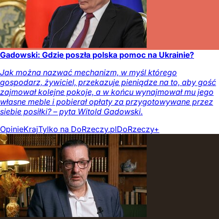
Gadowski: Gdzie poszła polska pomoc na Ukrainie?
Jak można nazwać mechanizm, w myśl którego
gospodarz, żywiciel, przekazuje pieniądze na to, aby gość
zajmował kolejne pokoje, a w końcu wynajmował mu jego
własne meble i pobierał opłaty za przygotowywane przez
siebie posiłki? – pyta Witold Gadowski.
Opinie
Kraj
Tylko na DoRzeczy.pl
DoRzeczy+