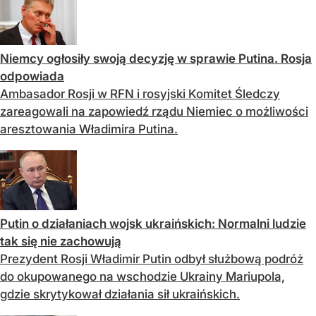
Niemcy ogłosiły swoją decyzję w sprawie Putina. Rosja
odpowiada
Ambasador Rosji w RFN i rosyjski Komitet Śledczy
zareagowali na zapowiedź rządu Niemiec o możliwości
aresztowania Władimira Putina.
Putin o działaniach wojsk ukraińskich: Normalni ludzie
tak się nie zachowują
Prezydent Rosji Władimir Putin odbył służbową podróż
do okupowanego na wschodzie Ukrainy Mariupola,
gdzie skrytykował działania sił ukraińskich.