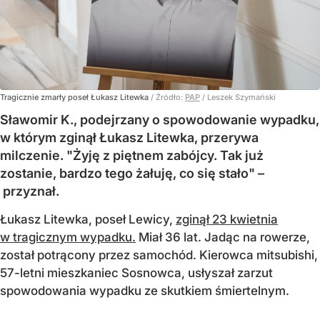
Tragicznie zmarły poseł Łukasz Litewka
/ Źródło:
PAP
/
Leszek Szymański
Sławomir K., podejrzany o spowodowanie wypadku,
w którym zginął Łukasz Litewka, przerywa
milczenie. "Żyję z piętnem zabójcy. Tak już
zostanie, bardzo tego żałuję, co się stało" –
przyznał.
Łukasz Litewka, poseł Lewicy,
zginął 23 kwietnia
w tragicznym wypadku.
Miał 36 lat. Jadąc na rowerze,
został potrącony przez samochód. Kierowca mitsubishi,
57-letni mieszkaniec Sosnowca, usłyszał zarzut
spowodowania wypadku ze skutkiem śmiertelnym.