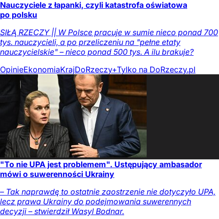
Nauczyciele z łapanki, czyli katastrofa oświatowa
po polsku
SIŁĄ RZECZY || W Polsce pracuje w sumie nieco ponad 700
tys. nauczycieli, a po przeliczeniu na "pełne etaty
nauczycielskie" – nieco ponad 500 tys. A ilu brakuje?
Opinie
Ekonomia
Kraj
DoRzeczy+
Tylko na DoRzeczy.pl
"To nie UPA jest problemem". Ustępujący ambasador
mówi o suwerenności Ukrainy
– Tak naprawdę to ostatnie zaostrzenie nie dotyczyło UPA,
lecz prawa Ukrainy do podejmowania suwerennych
decyzji – stwierdził Wasyl Bodnar.