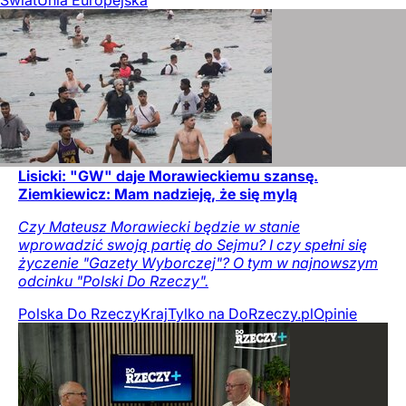
Lisicki: "GW" daje Morawieckiemu szansę.
Ziemkiewicz: Mam nadzieję, że się mylą
Czy Mateusz Morawiecki będzie w stanie
wprowadzić swoją partię do Sejmu? I czy spełni się
życzenie "Gazety Wyborczej"? O tym w najnowszym
odcinku "Polski Do Rzeczy".
Polska Do Rzeczy
Kraj
Tylko na DoRzeczy.pl
Opinie