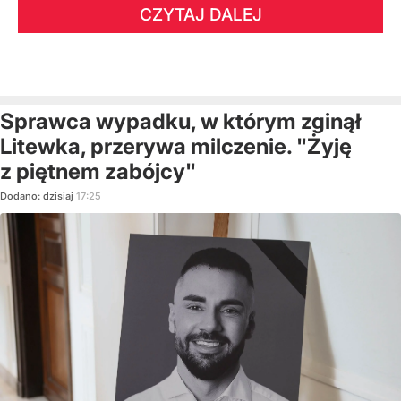
CZYTAJ DALEJ
Sprawca wypadku, w którym zginął
Litewka, przerywa milczenie. "Żyję
z piętnem zabójcy"
Dodano:
dzisiaj
17:25