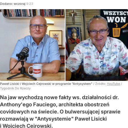
Dodano:
wczoraj
9:23
Paweł Lisicki i Wojciech Cejrowski w programie "Antysystem"
/ Źródło:
YouTube
/
Tygodnik Do Rzeczy
Na jaw wychodzą nowe fakty ws. działalności dr.
Anthony'ego Fauciego, architekta obostrzeń
covidowych na świecie. O bulwersującej sprawie
rozmawiają w "Antysystemie" Paweł Lisicki
i Wojciech Cejrowski.