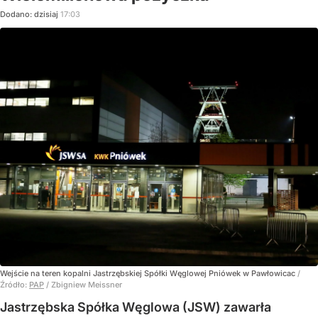
Dodano:
dzisiaj
17:03
Wejście na teren kopalni Jastrzębskiej Spółki Węglowej Pniówek w Pawłowicac
/
Źródło:
PAP
/
Zbigniew Meissner
Jastrzębska Spółka Węglowa (JSW) zawarła