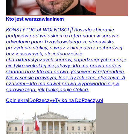
Kto jest warszawianinem
KONSTYTUCJA WOLNOŚCI || Ruszyło zbieranie
podpisów pod wnioskiem o referendum w sprawie
odwołania pana Trzaskowskiego ze stanowiska
prezydenta stolicy, a wraz z nim jeden z najbardziej
bezsensownych, ale jednocześnie
charakterystycznych sporów, napędzających emocje
nie tylko wokół tej inicjatywy: kto ma prawo podpis
składać oraz kto ma prawo głosować w referendum.
Nie w sensie prawnym, lecz, by tak rzec, etycznym. A
czasami – kto ma nawet prawo wypowiadać się w
sprawie tego, jak funkcjonuje stolica.
Opinie
Kraj
DoRzeczy+
Tylko na DoRzeczy.pl