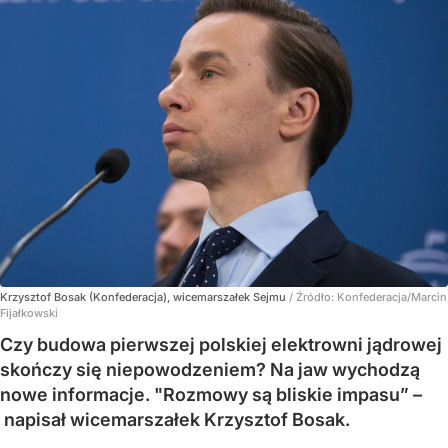
Krzysztof Bosak (Konfederacja), wicemarszałek Sejmu
/ Źródło:
Konfederacja/Marcin
Fijałkowski
Czy budowa pierwszej polskiej elektrowni jądrowej
skończy się niepowodzeniem? Na jaw wychodzą
nowe informacje. "Rozmowy są bliskie impasu” –
napisał wicemarszałek Krzysztof Bosak.