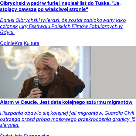
Olbrychski wpadł w furię i napisał list do Tuska. "Ja,
stojący zawsze po właściwej stronie"
Daniel Olbrychski twierdzi, że został zablokowany jako
członek jury Festiwalu Polskich Filmów Fabularnych w
Gdyni.
Opinie
Kraj
Kultura
Alarm w Ceucie. Jest data kolejnego szturmu migrantów
Hiszpania obawia się kolejnej fali migrantów. Guardia Civil
ostrzega przed próbą masowego przekroczenia granicy 15
sierpnia.
Świat
Unia Europejska