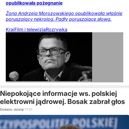
opublikowała pożegnanie
Żona Andrzeja Morozowskiego opublikowała właśnie
poruszający nekrolog. Padły poruszające słowa.
Kraj
Film i telewizja
Rozrywka
Niepokojące informacje ws. polskiej
elektrowni jądrowej. Bosak zabrał głos
Dodano:
dzisiaj
17:37