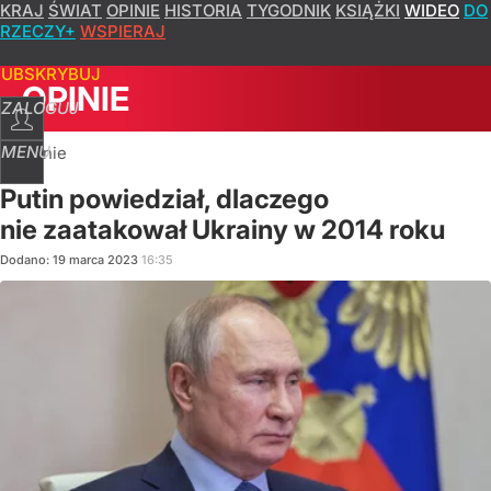
KRAJ
ŚWIAT
OPINIE
HISTORIA
TYGODNIK
KSIĄŻKI
WIDEO
DO
RZECZY+
WSPIERAJ
SUBSKRYBUJ
OPINIE
ZALOGUJ
MENU
Opinie
Putin powiedział, dlaczego
nie zaatakował Ukrainy w 2014 roku
Dodano:
19
marca
2023
16:35