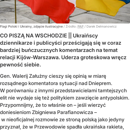
Flagi Polski i Ukrainy, zdjęcie ilustracyjne
/ Źródło:
PAP
/
Darek Delmanowicz
CO PISZĄ NA WSCHODZIE || Ukraińscy
dziennikarze i publicyści prześcigają się w coraz
bardziej buńczucznych komentarzach na temat
relacji Kijów-Warszawa. Uderza groteskowa wręcz
pewność siebie.
Gen. Walerij Załużny cieszy się opinią w miarę
rozsądnego komentatora sytuacji nad Dnieprem.
W porównaniu z innymi przedstawicielami tamtejszych
elit nie wydaje się też politykiem zawzięcie antypolskim.
Przypomnijmy, że to właśnie on – jeśli wierzyć
doniesieniom Zbigniewa Parafianowicza –
w nieoficjalnej rozmowie ze stroną polską jako jedyny
przyznał, że w Przewodowie spadła ukraińska rakieta,