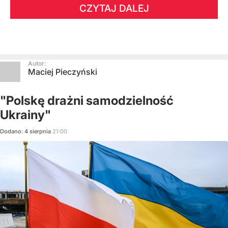
CZYTAJ DALEJ
Autor:
Maciej Pieczyński
"Polskę drażni samodzielność
Ukrainy"
Dodano:
4
sierpnia
21:00