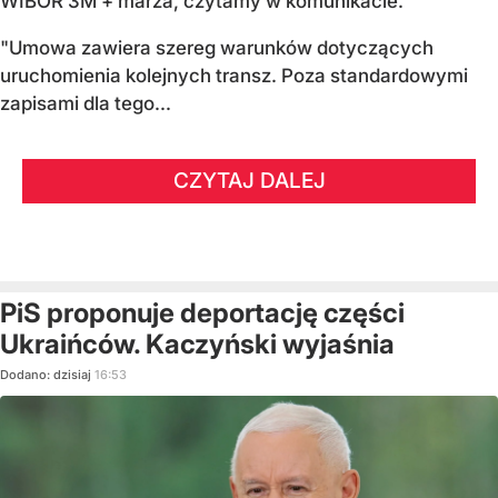
WIBOR 3M + marża, czytamy w komunikacie.
"Umowa zawiera szereg warunków dotyczących
uruchomienia kolejnych transz. Poza standardowymi
zapisami dla tego...
CZYTAJ DALEJ
PiS proponuje deportację części
Ukraińców. Kaczyński wyjaśnia
Dodano:
dzisiaj
16:53