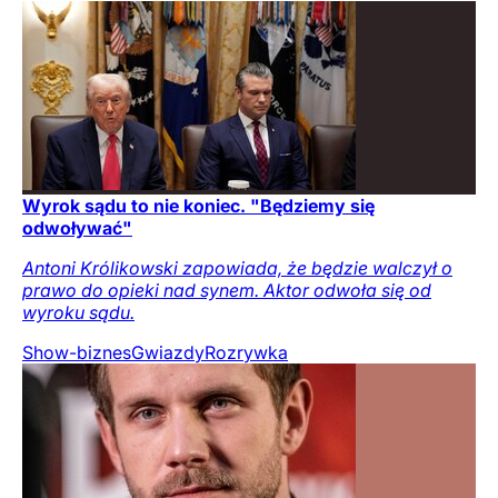
Wyrok sądu to nie koniec. "Będziemy się
odwoływać"
Antoni Królikowski zapowiada, że będzie walczył o
prawo do opieki nad synem. Aktor odwoła się od
wyroku sądu.
Show-biznes
Gwiazdy
Rozrywka