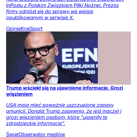
InPostu z Polskim Związkiem Piłki Nożnej. Prezes
firmy odniósł się do sprawy we wpisie
opublikowanym w serwisie X.
Opinie
Kraj
Sport
Trump wściekł się na ujawnione informacje. Grozi
więzieniem
USA mają mieć poważnie uszczuplone zapasy
amunicji. Donald Trump zapewnia, że jest inaczej i
grozi więzieniem osobom, które "ujawniły te
zdradzieckie informacje".
Świat
Obserwator mediów