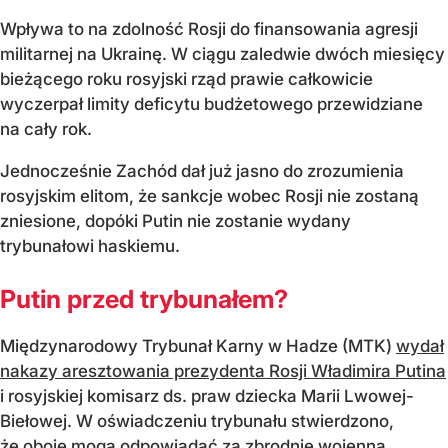
Wpływa to na zdolność Rosji do finansowania agresji
militarnej na Ukrainę. W ciągu zaledwie dwóch miesięcy
bieżącego roku rosyjski rząd prawie całkowicie
wyczerpał limity deficytu budżetowego przewidziane
na cały rok.
Jednocześnie Zachód dał już jasno do zrozumienia
rosyjskim elitom, że sankcje wobec Rosji nie zostaną
zniesione, dopóki Putin nie zostanie wydany
trybunałowi haskiemu.
Putin przed trybunałem?
Międzynarodowy Trybunał Karny w Hadze (MTK)
wydał
nakazy aresztowania prezydenta Rosji Władimira Putina
i rosyjskiej komisarz ds. praw dziecka Marii Lwowej-
Biełowej. W oświadczeniu trybunału stwierdzono,
że oboje mogą odpowiadać za zbrodnię wojenną