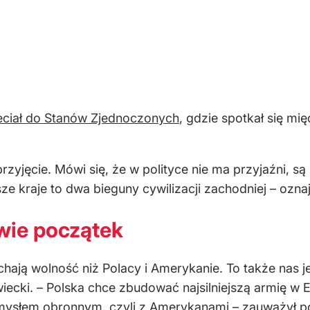
eciał do Stanów Zjednoczonych
, gdzie spotkał się m
przyjęcie. Mówi się, że w polityce nie ma przyjaźni, s
Nasze kraje to dwa bieguny cywilizacji zachodniej – ozn
wie początek
chają wolność niż Polacy i Amerykanie. To także nas
iecki. – Polska chce zbudować najsilniejszą armię w
słem obronnym, czyli z Amerykanami – zauważył polit