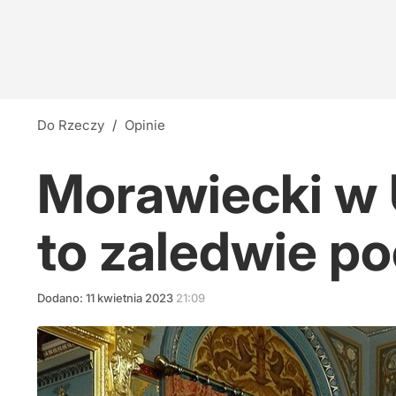
Do Rzeczy
/
Opinie
Morawiecki w 
to zaledwie p
Dodano:
11
kwietnia
2023
21:09