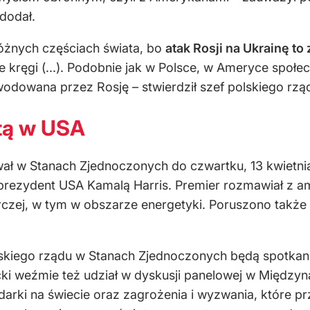
dodał.
óżnych częściach świata, bo
atak Rosji na Ukrainę to
 kręgi (...). Podobnie jak w Polsce, w Ameryce społec
wodowana przez Rosję – stwierdził szef polskiego rzą
ytą w USA
ł w Stanach Zjednoczonych do czwartku, 13 kwietni
rezydent USA Kamalą Harris. Premier rozmawiał z am
czej, w tym w obszarze energetyki. Poruszono także
lskiego rządu w Stanach Zjednoczonych będą spotkan
ki weźmie też udział w dyskusji panelowej w Międ
rki na świecie oraz zagrożenia i wyzwania, które pr