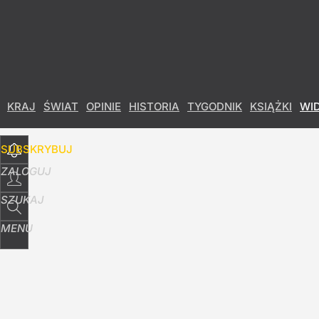
Udostępnij
15
Skomentuj
KRAJ
ŚWIAT
OPINIE
HISTORIA
TYGODNIK
KSIĄŻKI
WI
SUBSKRYBUJ
ZALOGUJ
SZUKAJ
MENU