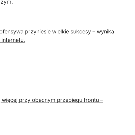
czym.
fensywa przyniesie wielkie sukcesy – wynika
internetu.
ej więcej przy obecnym przebiegu frontu –