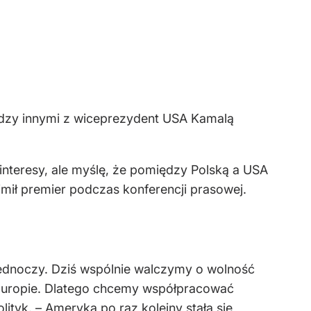
iędzy innymi z wiceprezydent USA Kamalą
ą interesy, ale myślę, że pomiędzy Polską a USA
ajmił premier podczas konferencji prasowej.
 jednoczy. Dziś wspólnie walczymy o wolność
 Europie. Dlatego chcemy współpracować
yk. – Ameryka po raz kolejny stała się