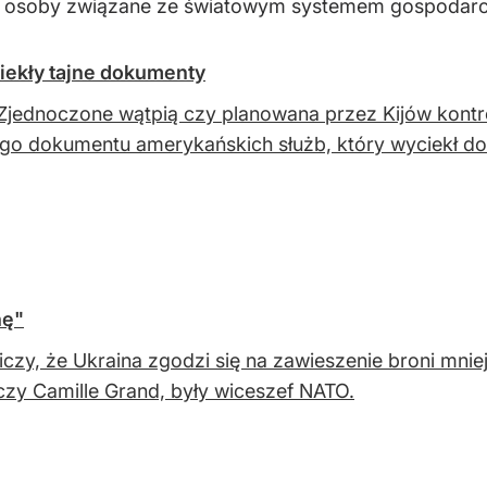
ze osoby związane ze światowym systemem gospodar
iekły tajne dokumenty
Zjednoczone wątpią czy planowana przez Kijów kontro
ego dokumentu amerykańskich służb, który wyciekł do 
nę"
liczy, że Ukraina zgodzi się na zawieszenie broni mni
zy Camille Grand, były wiceszef NATO.