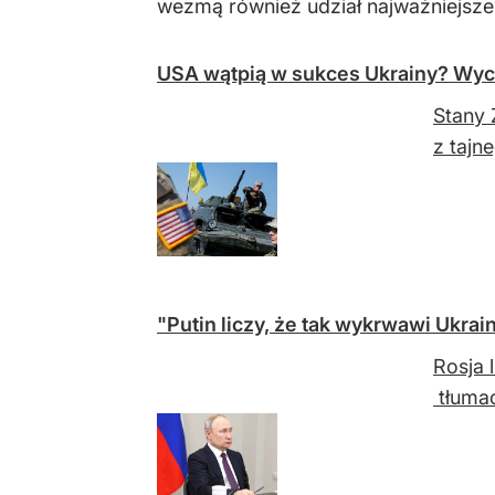
wezmą również udział najważniejs
USA wątpią w sukces Ukrainy? Wyc
Stany 
z tajn
"Putin liczy, że tak wykrwawi Ukrai
Rosja 
tłumac