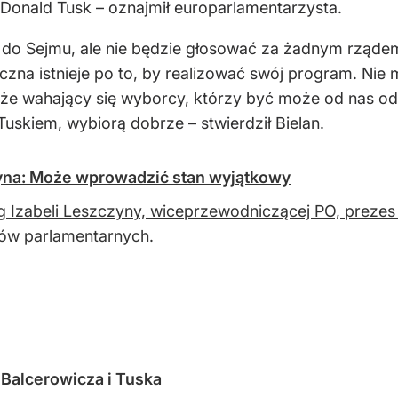
 Donald Tusk – oznajmił europarlamentarzysta.
 do Sejmu, ale nie będzie głosować za żadnym rządem –
tyczna istnieje po to, by realizować swój program. Nie
, że wahający się wyborcy, którzy być może od nas ode
uskiem, wybiorą dobrze – stwierdził Bielan.
yna: Może wprowadzić stan wyjątkowy
 Izabeli Leszczyny, wiceprzewodniczącej PO, prezes
ów parlamentarnych.
 Balcerowicza i Tuska