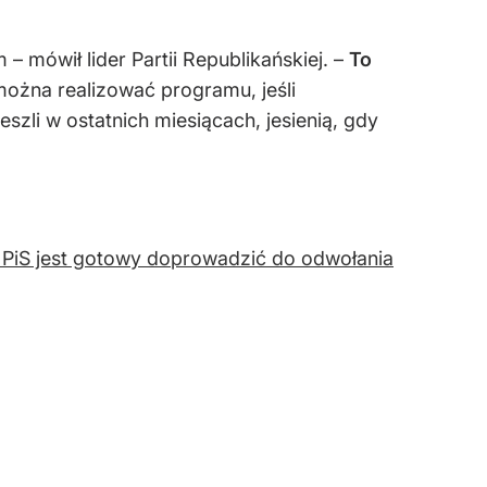
 mówił lider Partii Republikańskiej. –
To
 można realizować programu, jeśli
szli w ostatnich miesiącach, jesienią, gdy
 PiS jest gotowy doprowadzić do odwołania