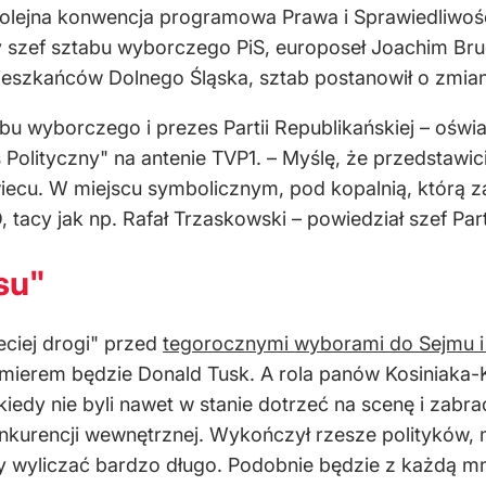
kolejna konwencja programowa Prawa i Sprawiedliwo
 szef sztabu wyborczego PiS, europoseł Joachim Bru
eszkańców Dolnego Śląska, sztab postanowił o zmianie
bu wyborczego i prezes Partii Republikańskiej – ośw
olityczny" na antenie TVP1. – Myślę, że przedstawici
iecu. W miejscu symbolicznym, pod kopalnią, którą 
, tacy jak np. Rafał Trzaskowski – powiedział szef Part
su"
eciej drogi" przed
tegorocznymi wyborami do Sejmu i
emierem będzie Donald Tusk. A rola panów Kosiniaka
kiedy nie byli nawet w stanie dotrzeć na scenę i zabra
konkurencji wewnętrznej. Wykończył rzesze polityków,
y wyliczać bardzo długo. Podobnie będzie z każdą mni