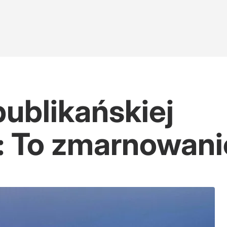
publikańskiej
i: To zmarnowani