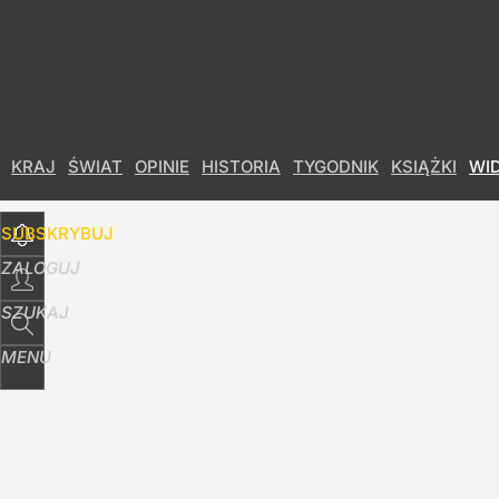
Udostępnij
20
Skomentuj
KRAJ
ŚWIAT
OPINIE
HISTORIA
TYGODNIK
KSIĄŻKI
WI
SUBSKRYBUJ
ZALOGUJ
SZUKAJ
MENU