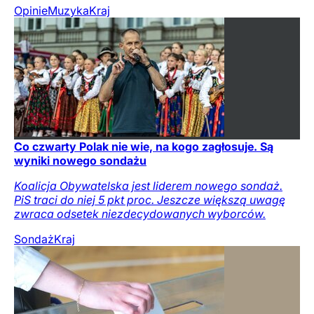
Opinie
Muzyka
Kraj
Co czwarty Polak nie wie, na kogo zagłosuje. Są
wyniki nowego sondażu
Koalicja Obywatelska jest liderem nowego sondaż.
PiS traci do niej 5 pkt proc. Jeszcze większą uwagę
zwraca odsetek niezdecydowanych wyborców.
Sondaż
Kraj