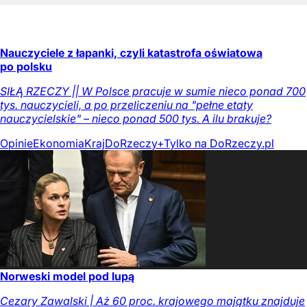
Nauczyciele z łapanki, czyli katastrofa oświatowa
po polsku
SIŁĄ RZECZY || W Polsce pracuje w sumie nieco ponad 700
tys. nauczycieli, a po przeliczeniu na "pełne etaty
nauczycielskie" – nieco ponad 500 tys. A ilu brakuje?
Opinie
Ekonomia
Kraj
DoRzeczy+
Tylko na DoRzeczy.pl
Norweski model pod lupą
Cezary Zawalski | Aż 60 proc. krajowego majątku znajduje