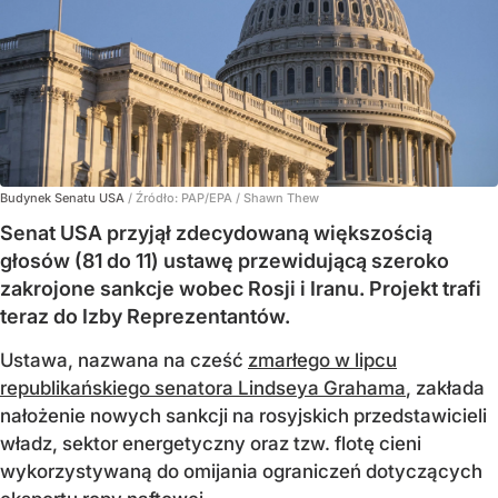
Budynek Senatu USA
/ Źródło:
PAP/EPA
/
Shawn Thew
Senat USA przyjął zdecydowaną większością
głosów (81 do 11) ustawę przewidującą szeroko
zakrojone sankcje wobec Rosji i Iranu. Projekt trafi
teraz do Izby Reprezentantów.
Ustawa, nazwana na cześć
zmarłego w lipcu
republikańskiego senatora Lindseya Grahama
, zakłada
nałożenie nowych sankcji na rosyjskich przedstawicieli
władz, sektor energetyczny oraz tzw. flotę cieni
wykorzystywaną do omijania ograniczeń dotyczących