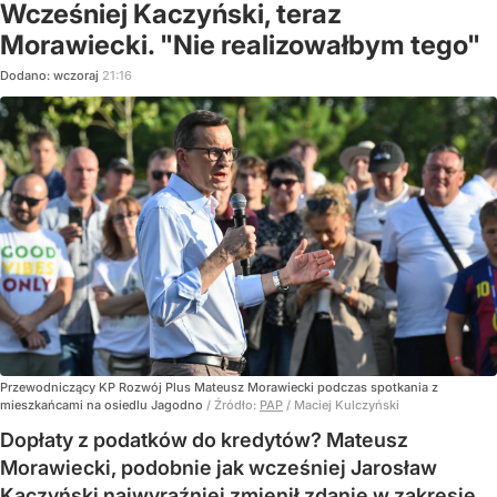
Wcześniej Kaczyński, teraz
Morawiecki. "Nie realizowałbym tego"
Dodano:
wczoraj
21:16
Przewodniczący KP Rozwój Plus Mateusz Morawiecki podczas spotkania z
mieszkańcami na osiedlu Jagodno
/ Źródło:
PAP
/
Maciej Kulczyński
Dopłaty z podatków do kredytów? Mateusz
Morawiecki, podobnie jak wcześniej Jarosław
Kaczyński najwyraźniej zmienił zdanie w zakresie