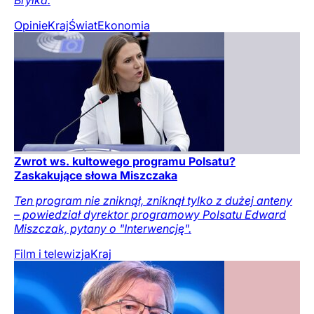
Opinie
Kraj
Świat
Ekonomia
Zwrot ws. kultowego programu Polsatu?
Zaskakujące słowa Miszczaka
Ten program nie zniknął, zniknął tylko z dużej anteny
– powiedział dyrektor programowy Polsatu Edward
Miszczak, pytany o "Interwencję".
Film i telewizja
Kraj