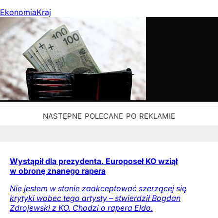
Ekonomia
Kraj
Wystąpił dla prezydenta. Europoseł KO wziął
w obronę znanego rapera
Nie jestem w stanie zaakceptować szerzącej się
krytyki wobec tego artysty – stwierdził Bogdan
Zdrojewski z KO. Chodzi o rapera Eldo.