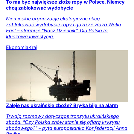
To ma być największe złoże ropy w Polsce. Niemcy
chcą zablokować wydobycie
Niemieckie organizacje ekologiczne chcą
zablokować wydobycie ropy i gazu ze złoża Wolin
East – alarmuje "Nasz Dziennik". Dla Polski to
kluczowa inwestycja.
Ekonomia
Kraj
Zaleje nas ukraińskie zboże? Bryłka bije na alarm
Trwają rozmowy dotyczące tranzytu ukraińskiego
zboża. "Czy Polska znów stanie się ofiarą kryzysu
zbożowego?" – pyta europosłanka Konfederacji Anna
Bryłka.