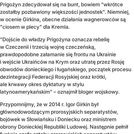
Prigożyn zdecydował się na bunt, bowiem "wkrótce
zostałby pozbawiony większości jednostek". Niemniej,
w ocenie Girkina, obecne działania wagnerowców są
"ciosem w plecy" dla Kremla.
"Dojście do władzy Prigożyna oznacza rebelię
w Czeczenii i trzecią wojnę czeczeńską,
prawdopodobne załamanie się frontu na Ukrainie
i wejście Ukraińców na Krym oraz utratę przez Rosję
obwodów donieckiego i ługańskiego, początek procesu
dezintegracji Federacji Rosyjskiej oraz krótki,
ale krwawy okres dyktatury w stylu
latynoamerykańskim" – oznajmił bloger wojskowy.
Przypomnijmy, że w 2014 r. Igor Girkin był
głównodowodzącym prorosyjskich separatystów,
bojówek w Słowiańsku i Doniecku oraz ministrem
obrony Donieckiej Republiki Ludowej. Następnie pełnił