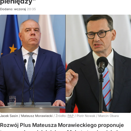
pieniędzy"
Dodano:
wczoraj
20:35
Jacek Sasin / Mateusz Morawiecki
/ Źródło:
PAP
/
Piotr Nowak / Marcin Obara
Rozwój Plus Mateusza Morawieckiego proponuje