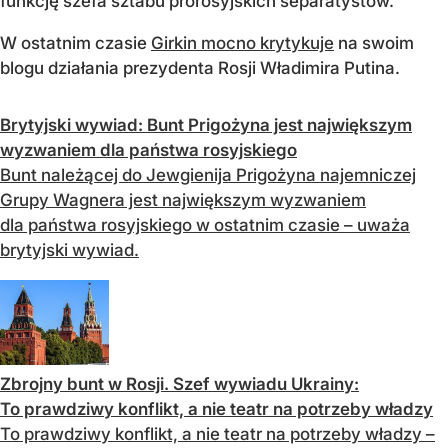
funkcję szefa sztabu prorosyjskich separatystów.
W ostatnim czasie
Girkin mocno krytykuje
na swoim
blogu działania prezydenta Rosji Władimira Putina.
Brytyjski wywiad: Bunt Prigożyna jest największym
wyzwaniem dla państwa rosyjskiego
Bunt należącej do Jewgienija Prigożyna najemniczej
Grupy Wagnera jest największym wyzwaniem
dla państwa rosyjskiego w ostatnim czasie – uważa
brytyjski wywiad.
Zbrojny bunt w Rosji. Szef wywiadu Ukrainy:
To prawdziwy konflikt, a nie teatr na potrzeby władzy
To prawdziwy konflikt, a nie teatr na potrzeby władzy –