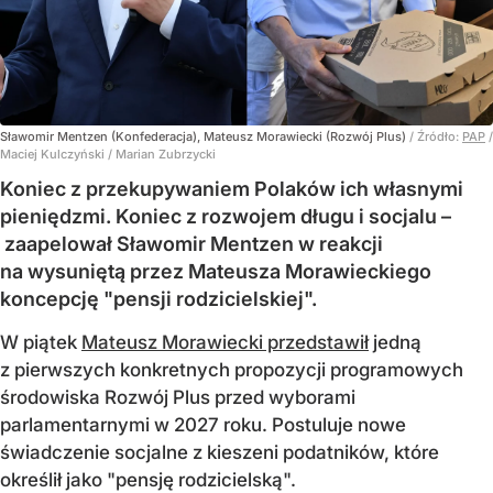
Sławomir Mentzen (Konfederacja), Mateusz Morawiecki (Rozwój Plus)
/ Źródło:
PAP
/
Maciej Kulczyński / Marian Zubrzycki
Koniec z przekupywaniem Polaków ich własnymi
pieniędzmi. Koniec z rozwojem długu i socjalu –
zaapelował Sławomir Mentzen w reakcji
na wysuniętą przez Mateusza Morawieckiego
koncepcję "pensji rodzicielskiej".
W piątek
Mateusz Morawiecki przedstawił
jedną
z pierwszych konkretnych propozycji programowych
środowiska Rozwój Plus przed wyborami
parlamentarnymi w 2027 roku. Postuluje nowe
świadczenie socjalne z kieszeni podatników, które
określił jako "pensję rodzicielską".