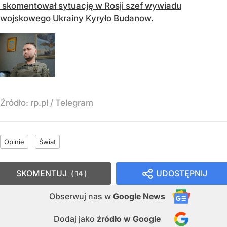
skomentował sytuację w Rosji szef wywiadu
wojskowego Ukrainy Kyryło Budanow.
Źródło:
rp.pl
/
Telegram
Opinie
Świat
SKOMENTUJ
UDOSTĘPNIJ
14
Obserwuj nas
w
Google News
Dodaj jako
źródło w Google