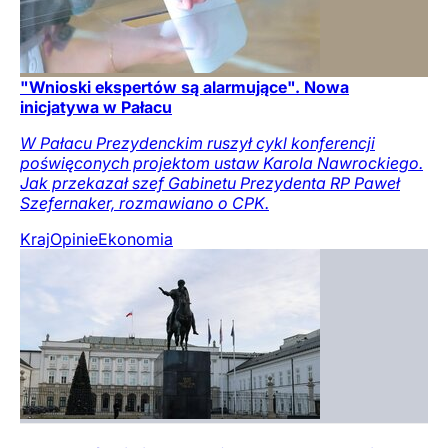
"Wnioski ekspertów są alarmujące". Nowa
inicjatywa w Pałacu
W Pałacu Prezydenckim ruszył cykl konferencji
poświęconych projektom ustaw Karola Nawrockiego.
Jak przekazał szef Gabinetu Prezydenta RP Paweł
Szefernaker, rozmawiano o CPK.
Kraj
Opinie
Ekonomia