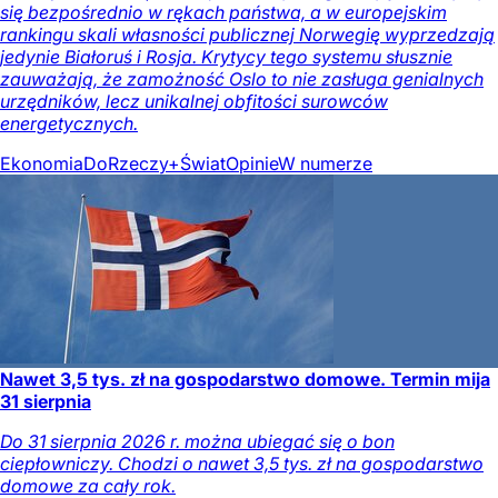
się bezpośrednio w rękach państwa, a w europejskim
rankingu skali własności publicznej Norwegię wyprzedzają
jedynie Białoruś i Rosja. Krytycy tego systemu słusznie
zauważają, że zamożność Oslo to nie zasługa genialnych
urzędników, lecz unikalnej obfitości surowców
energetycznych.
Ekonomia
DoRzeczy+
Świat
Opinie
W numerze
Nawet 3,5 tys. zł na gospodarstwo domowe. Termin mija
31 sierpnia
Do 31 sierpnia 2026 r. można ubiegać się o bon
ciepłowniczy. Chodzi o nawet 3,5 tys. zł na gospodarstwo
domowe za cały rok.