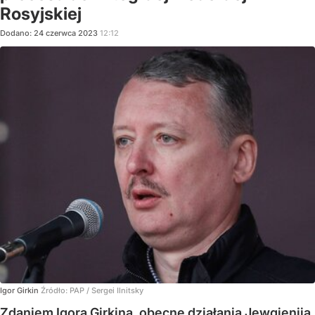
Rosyjskiej
Dodano:
24
czerwca
2023
12:12
Igor Girkin
Źródło:
PAP
/
Sergei Ilnitsky
Zdaniem Igora Girkina, obecne działania Jewgienija