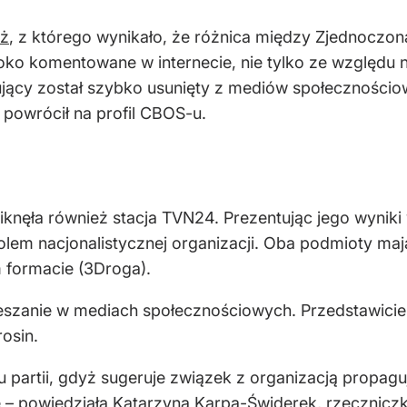
aż
, z którego wynikało, że różnica między Zjednoczoną
roko komentowane w internecie, nie tylko ze względu
tujący został szybko usunięty z mediów społecznościow
powrócił na profil CBOS-u.
knęła również stacja TVN24. Prezentując jego wyniki 
olem nacjonalistycznej organizacji. Oba podmioty ma
m formacie (3Droga).
eszanie w mediach społecznościowych. Przedstawicie
osin.
 partii, gdyż sugeruje związek z organizacją propaguj
 – powiedziała Katarzyna Karpa-Świderek, rzecznic