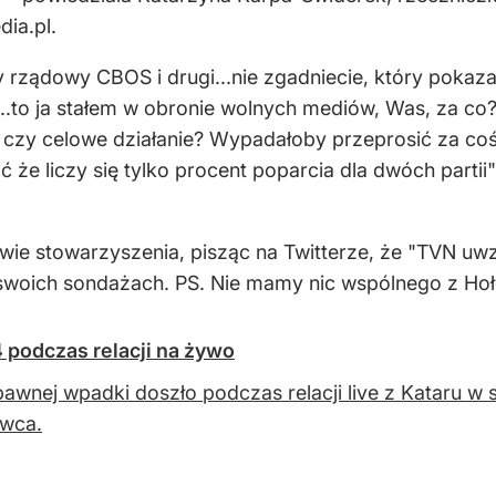
ia.pl.
rządowy CBOS i drugi...nie zgadniecie, który pokazał
a...to ja stałem w obronie wolnych mediów, Was, za co
a czy celowe działanie? Wypadałoby przeprosić za coś 
 że liczy się tylko procent poparcia dla dwóch partii"
ie stowarzyszenia, pisząc na Twitterze, że "TVN uw
woich sondażach. PS. Nie mamy nic wspólnego z Hoł
podczas relacji na żywo
awnej wpadki doszło podczas relacji live z Kataru w st
wca.