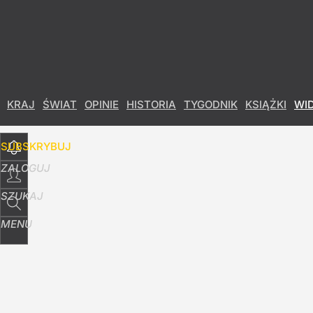
Udostępnij
35
Skomentuj
KRAJ
ŚWIAT
OPINIE
HISTORIA
TYGODNIK
KSIĄŻKI
WI
SUBSKRYBUJ
ZALOGUJ
SZUKAJ
MENU