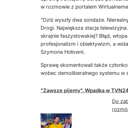
w rozmowie z portalem Wirtualnemed
"Dziś wyszły dwa sondaże. Nierealny 
Drogi. Największa stacja telewizyjn
skrajnie faszystowskiej? Błąd, wtop
profesjonalizm i obiektywizm, a widać
Szymona Hołowni.
Sprawę skomentowali także członkow
wobec demoliberalnego systemu w s
"Zawsze pijemy". Wpadka w TVN24 
Do zab
rozmó