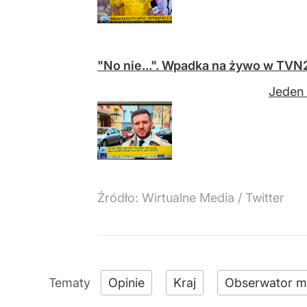
"No nie...". Wpadka na żywo w TVN
Jeden 
Źródło:
Wirtualne Media
/
Twitter
Opinie
Kraj
Obserwator m