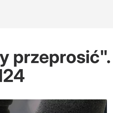
 przeprosić".
N24