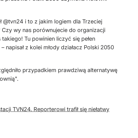
 @tvn24 i to z jakim logiem dla Trzeciej
? Czy wy nas porównujecie do organizacji
takiego! Tu powinien liczyć się pełen
 – napisał z kolei młody działacz Polski 2050
zględniło przypadkiem prawdziwą alternatywę
ownią".
acji TVN24. Reporterowi trafił się niełatwy