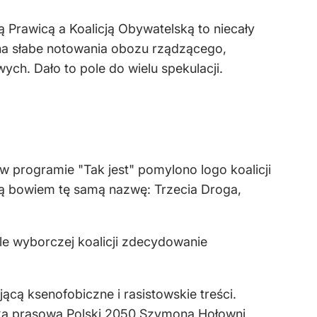
 Prawicą a Koalicją Obywatelską to niecały
 na słabe notowania obozu rządzącego,
ych. Dało to pole do wielu spekulacji.
w programie "Tak jest" pomylono logo koalicji
ją bowiem tę samą nazwę: Trzecia Droga,
le wyborczej koalicji zdecydowanie
ącą ksenofobiczne i rasistowskie treści.
zka prasowa Polski 2050 Szymona Hołowni