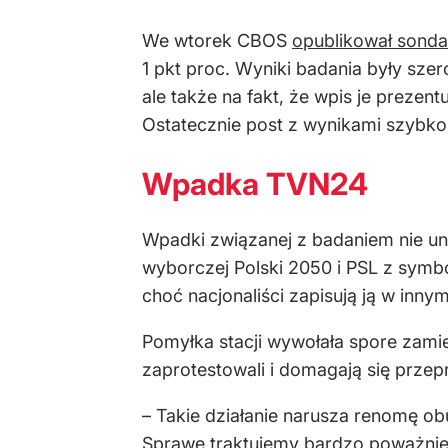
We wtorek CBOS
opublikował sond
1 pkt proc. Wyniki badania były sze
ale także na fakt, że wpis je prezen
Ostatecznie post z wynikami szybko 
Wpadka TVN24
Wpadki związanej z badaniem nie uni
wyborczej Polski 2050 i PSL z symb
choć nacjonaliści zapisują ją w inny
Pomyłka stacji wywołała spore zami
zaprotestowali i domagają się przepr
– Takie działanie narusza renomę obu
Sprawę traktujemy bardzo poważnie