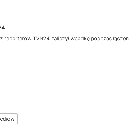
24
z reporterów TVN24 zaliczył wpadkę podczas łączen
ediów