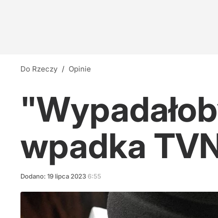
Do Rzeczy
/
Opinie
"Wypadałoby
wpadka TV
Dodano:
19
lipca
2023
6:55