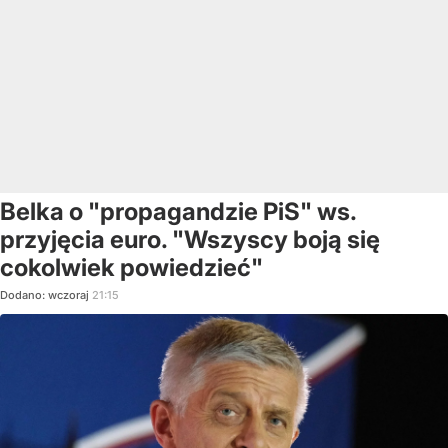
Belka o "propagandzie PiS" ws.
przyjęcia euro. "Wszyscy boją się
cokolwiek powiedzieć"
Dodano:
wczoraj
21:15