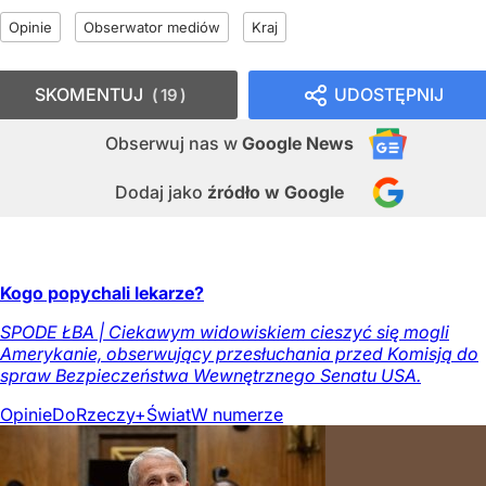
Opinie
Obserwator mediów
Kraj
SKOMENTUJ
UDOSTĘPNIJ
19
Obserwuj nas
w
Google News
Dodaj jako
źródło w Google
Kogo popychali lekarze?
SPODE ŁBA | Ciekawym widowiskiem cieszyć się mogli
Amerykanie, obserwujący przesłuchania przed Komisją do
spraw Bezpieczeństwa Wewnętrznego Senatu USA.
Opinie
DoRzeczy+
Świat
W numerze