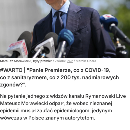
Mateusz Morawiecki, były premier
/ Źródło:
PAP
/
Marcin Obara
#WARTO | "Panie Premierze, co z COVID-19,
co z sanitaryzmem, co z 200 tys. nadmiarowych
zgonów?".
Na pytanie jednego z widzów kanału Rymanowski Live
Mateusz Morawiecki odparł, że wobec nieznanej
epidemii musiał zaufać epidemiologom, jedynym
wówczas w Polsce znanym autorytetom.