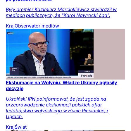
Były premier Kazimierz Marcinkiewicz stwierdził w
mediach publicznych, że "Karol Nawrocki ćpa".
Kraj
Obserwator mediów
Ekshumacje na Wołyniu. Władze Ukrainy ogłosiły
decyzję
Ukraiński IPN poinformował, że jest zgoda na
przeprowadzenie ekshumacji polskich ofiar
ludobójstwa wołyńskiego w Hucie Pieniackiej i
Ugłach.
Kraj
Świat