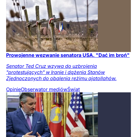
Prowojenne wezwanie senatora USA. "Dać im broń"
Senator Ted Cruz wzywa do uzbrojenia
"protestujących" w Iranie i dążenia Stanów
Zjednoczonych do obalenia reżimu ajatollahów.
Opinie
Obserwator mediów
Świat