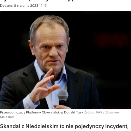
Dodano:
8
sierpnia
2023
17:15
Przewodniczący Platformy Obywatelskiej Donald Tusk
Źródło:
PAP
/
Zbigniew
Meissner
Skandal z Niedzielskim to nie pojedynczy incydent,