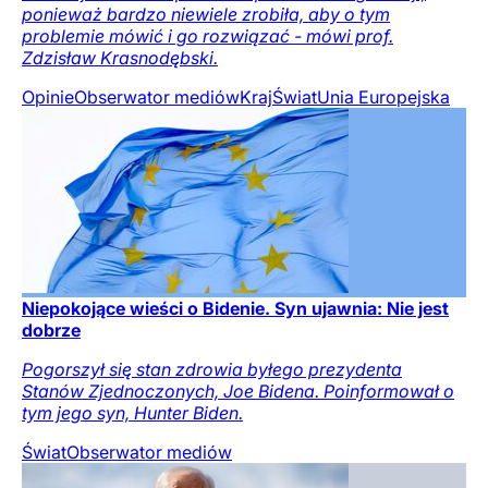
ponieważ bardzo niewiele zrobiła, aby o tym
problemie mówić i go rozwiązać - mówi prof.
Zdzisław Krasnodębski.
Opinie
Obserwator mediów
Kraj
Świat
Unia Europejska
Niepokojące wieści o Bidenie. Syn ujawnia: Nie jest
dobrze
Pogorszył się stan zdrowia byłego prezydenta
Stanów Zjednoczonych, Joe Bidena. Poinformował o
tym jego syn, Hunter Biden.
Świat
Obserwator mediów