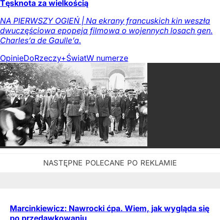
Tęsknota za wielkością
NA PIERWSZY OGIEŃ | Na ekrany francuskich kin weszła
dwuczęściowa epopeja filmowa o wojennych losach gen.
Charles’a de Gaulle’a.
Opinie
DoRzeczy+
Świat
W numerze
Marcinkiewicz: Nawrocki ćpa. Wiem, jak wygląda się
po przedawkowaniu