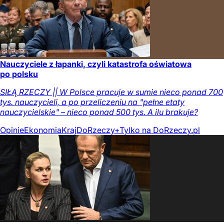
Nauczyciele z łapanki, czyli katastrofa oświatowa
po polsku
SIŁĄ RZECZY || W Polsce pracuje w sumie nieco ponad 700
tys. nauczycieli, a po przeliczeniu na "pełne etaty
nauczycielskie" – nieco ponad 500 tys. A ilu brakuje?
Opinie
Ekonomia
Kraj
DoRzeczy+
Tylko na DoRzeczy.pl