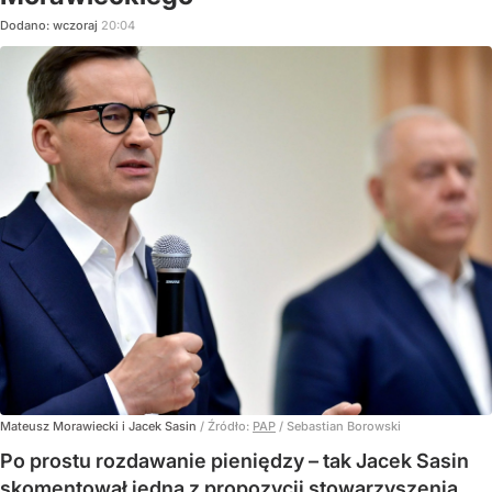
Dodano:
wczoraj
20:04
Mateusz Morawiecki i Jacek Sasin
/ Źródło:
PAP
/
Sebastian Borowski
Po prostu rozdawanie pieniędzy – tak Jacek Sasin
skomentował jedną z propozycji stowarzyszenia