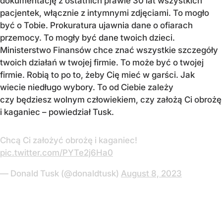
dokumentację z ostatnich prawie 30 lat wszystkich
pacjentek, włącznie z intymnymi zdjęciami. To mogło
być o Tobie. Prokuratura ujawnia dane o ofiarach
przemocy. To mogły być dane twoich dzieci.
Ministerstwo Finansów chce znać wszystkie szczegóły
twoich działań w twojej firmie. To może być o twojej
firmie. Robią to po to, żeby Cię mieć w garści. Jak
wiecie niedługo wybory. To od Ciebie zależy
czy będziesz wolnym człowiekiem, czy założą Ci obrożę
i kaganiec – powiedział Tusk.
Chcą Ci założyć obrożę i kaganiec!
pic.twitter.com/PYTe2j6Ha0
— Donald Tusk (@donaldtusk)
August 8, 2023