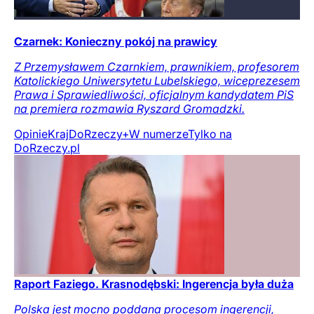
Czarnek: Konieczny pokój na prawicy
Z Przemysławem Czarnkiem, prawnikiem, profesorem
Katolickiego Uniwersytetu Lubelskiego, wiceprezesem
Prawa i Sprawiedliwości, oficjalnym kandydatem PiS
na premiera rozmawia Ryszard Gromadzki.
Opinie
Kraj
DoRzeczy+
W numerze
Tylko na
DoRzeczy.pl
Raport Faziego. Krasnodębski: Ingerencja była duża
Polska jest mocno poddana procesom ingerencji,