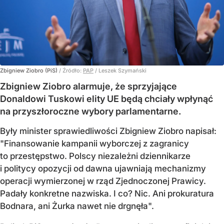
Zbigniew Ziobro (PiS)
/ Źródło:
PAP
/
Leszek Szymański
Zbigniew Ziobro alarmuje, że sprzyjające
Donaldowi Tuskowi elity UE będą chciały wpłynąć
na przyszłoroczne wybory parlamentarne.
Były minister sprawiedliwości Zbigniew Ziobro napisał:
"Finansowanie kampanii wyborczej z zagranicy
to przestępstwo. Polscy niezależni dziennikarze
i politycy opozycji od dawna ujawniają mechanizmy
operacji wymierzonej w rząd Zjednoczonej Prawicy.
Padały konkretne nazwiska. I co? Nic. Ani prokuratura
Bodnara, ani Żurka nawet nie drgnęła".