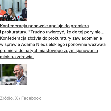
Konfederacja ponownie apeluje do premiera
i prokuratury. "Trudno uwierzyć, że do tej pory nie...
Konfederacja złożyła do prokuratury zawiadomienie
w sprawie Adama Niedzielskiego i ponownie wezwała
premiera do natychmiastowego zdymisjonowania
ministra zdrowia.
Źródło:
X
/
Facebook