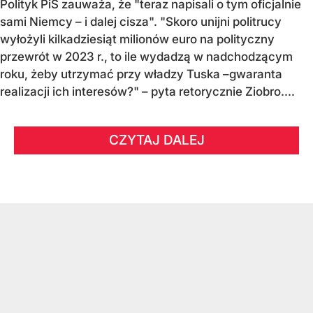
Polityk PiS zauważa, że "teraz napisali o tym oficjalnie
sami Niemcy – i dalej cisza". "Skoro unijni politrucy
wyłożyli kilkadziesiąt milionów euro na polityczny
przewrót w 2023 r., to ile wydadzą w nadchodzącym
roku, żeby utrzymać przy władzy Tuska –gwaranta
realizacji ich interesów?" – pyta retorycznie Ziobro....
CZYTAJ DALEJ