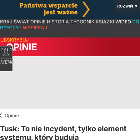
ROZWIŃ
▼
KRAJ
ŚWIAT
OPINIE
HISTORIA
TYGODNIK
KSIĄŻKI
WIDEO
DO
RZECZY+
WSPIERAJ
SUBSKRYBUJ
OPINIE
ZALOGUJ
MENU
Opinie
Tusk: To nie incydent, tylko element
systemu, który budują