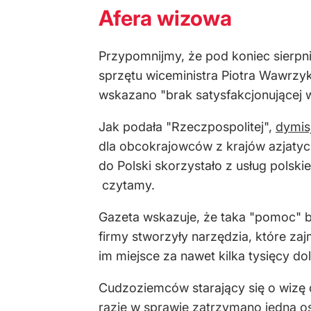
Afera wizowa
Przypomnijmy, że pod koniec sierpn
sprzętu wiceministra Piotra Wawrzyk
wskazano "brak satysfakcjonującej 
Jak podała "Rzeczpospolitej",
dymis
dla obcokrajowców z krajów azjatyc
do Polski skorzystało z usług polsk
czytamy.
Gazeta wskazuje, że taka "pomoc" by
firmy stworzyły narzędzia, które zaj
im miejsce za nawet kilka tysięcy do
Cudzoziemców starający się o wizę 
razie w sprawie zatrzymano jedną o