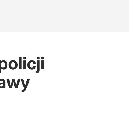
olicji
rawy