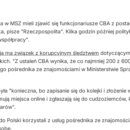
ia w MSZ mieli zjawić się funkcjonariusze CBA z post
a, pisze "Rzeczpospolita". Kilka godzin później poli
współpracy".
ja ma związek z korupcyjnym śledztwem
dotyczącym 
kich. "Z ustaleń CBA wynika, że co najmniej 200 z 60
iego pośrednika ze znajomościami w Ministerstwie Spr
ła "konieczna, bo zapisanie się do kolejki i złożenie
mują miejsca online i zgłaszają się do cudzoziemców, k
larów".
do Polski korzystali z usług pośrednika ze znajomośc
sobę
.