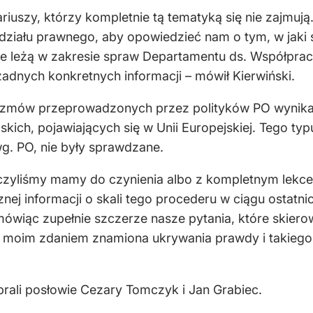
ariuszy, którzy kompletnie tą tematyką się nie zajmuj
działu prawnego, aby opowiedzieć nam o tym, w jaki s
re leżą w zakresie spraw Departamentu ds. Współpra
żadnych konkretnych informacji – mówił Kierwiński.
h rozmów przeprowadzonych przez polityków PO wynika,
kich, pojawiających się w Unii Europejskiej. Tego typ
 wg. PO, nie były sprawdzane.
aczyliśmy mamy do czynienia albo z kompletnym lekce
znej informacji o skali tego procederu w ciągu ostatn
wiąc zupełnie szczerze nasze pytania, które skierowali
ma moim zdaniem znamiona ukrywania prawdy i takieg
abrali posłowie Cezary Tomczyk i Jan Grabiec.