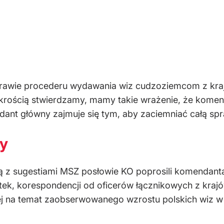
rawie procederu wydawania wiz cudzoziemcom z krajów
ykrością stwierdzamy, mamy takie wrażenie, że komend
dant główny zajmuje się tym, aby zaciemniać całą spr
y
tą z sugestiami MSZ posłowie KO poprosili komendanta
tek, korespondencji od oficerów łącznikowych z krajó
kiej na temat zaobserwowanego wzrostu polskich wiz 