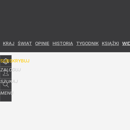
Udostępnij
17
Skomentuj
KRAJ
ŚWIAT
OPINIE
HISTORIA
TYGODNIK
KSIĄŻKI
WI
SUBSKRYBUJ
ZALOGUJ
SZUKAJ
MENU