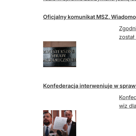
Oficjalny komunikat MSZ. Wiadomo
Zgodni
został
Konfederacja interweniuje w sprawie
Konfed
wiz dl