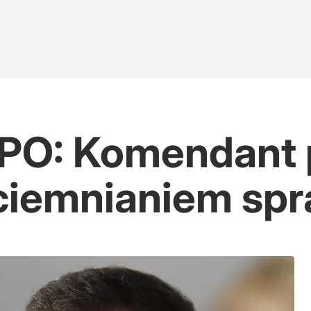
PO: Komendant p
aciemnianiem sp