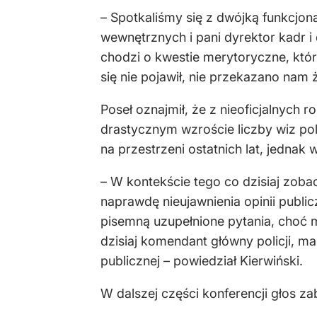
– Spotkaliśmy się z dwójką funkcjon
wewnętrznych i pani dyrektor kadr i 
chodzi o kwestie merytoryczne, któ
się nie pojawił, nie przekazano nam 
Poseł oznajmił, że z nieoficjalnyc
drastycznym wzroście liczby wiz pols
na przestrzeni ostatnich lat, jednak
– W kontekście tego co dzisiaj zob
naprawdę nieujawnienia opinii public
pisemną uzupełnione pytania, choć mó
dzisiaj komendant główny policji, 
publicznej – powiedział Kierwiński.
W dalszej części konferencji głos z