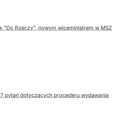
nik "Do Rzeczy", nowym wiceministrem w MSZ
 17 pytań dotyczących procederu wydawania