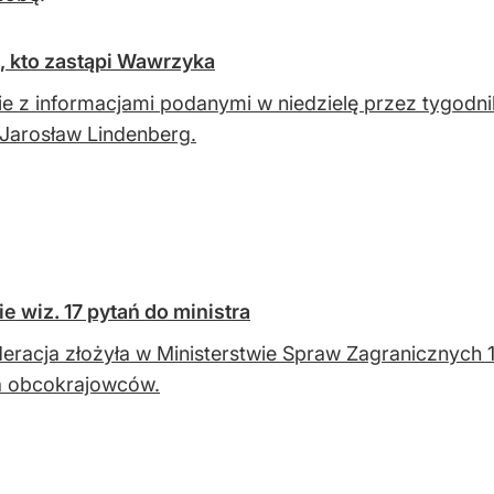
, kto zastąpi Wawrzyka
e z informacjami podanymi w niedzielę przez tygod
 Jarosław Lindenberg.
 wiz. 17 pytań do ministra
eracja złożyła w Ministerstwie Spraw Zagranicznych
a obcokrajowców.