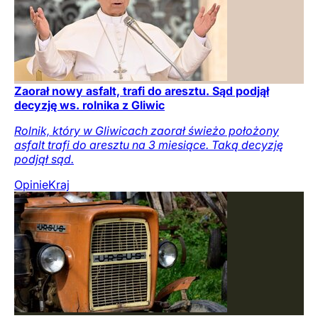
Zaorał nowy asfalt, trafi do aresztu. Sąd podjął
decyzję ws. rolnika z Gliwic
Rolnik, który w Gliwicach zaorał świeżo położony
asfalt trafi do aresztu na 3 miesiące. Taką decyzję
podjął sąd.
Opinie
Kraj