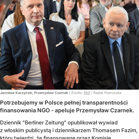
Jarosław Kaczyński, Przemysław Czarnek
/ Źródło:
PAP
/
Radek Pietruszka
Potrzebujemy w Polsce pełnej transparentności
finansowania NGO - apeluje Przemysław Czarnek.
Dziennik "Berliner Zeitung" opublikował wywiad
z włoskim publicystą i dziennikarzem Thomasem Fazim,
który twierdzi, że finansowane przez Komisję