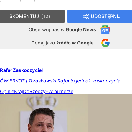
SKOMENTUJ
UDOSTĘPNIJ
12
Obserwuj nas
w
Google News
Dodaj jako
źródło w Google
Rafał Zaskoczyciel
ĆWIERKOT | Trzaskowski Rafał to jednak zaskoczyciel.
Opinie
Kraj
DoRzeczy+
W numerze