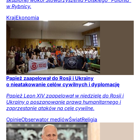
skupionej wokół Stowarzyszenia Polskiego "Polonia"
w Rybnicy.
Kraj
Ekonomia
Papież zaapelował do Rosji i Ukrainy
o nieatakowanie celów cywilnych i dyplomację
Papież Leon XIV zaapelował w niedzielę do Rosji i
Ukrainy o poszanowanie prawa humanitarnego i
zaprzestanie ataków na cele cywilne.
Opinie
Obserwator mediów
Świat
Religia