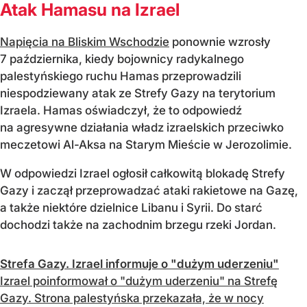
Atak Hamasu na Izrael
Napięcia na Bliskim Wschodzie
ponownie wzrosły
7 października, kiedy bojownicy radykalnego
palestyńskiego ruchu Hamas przeprowadzili
niespodziewany atak ze Strefy Gazy na terytorium
Izraela. Hamas oświadczył, że to odpowiedź
na agresywne działania władz izraelskich przeciwko
meczetowi Al-Aksa na Starym Mieście w Jerozolimie.
W odpowiedzi Izrael ogłosił całkowitą blokadę Strefy
Gazy i zaczął przeprowadzać ataki rakietowe na Gazę,
a także niektóre dzielnice Libanu i Syrii. Do starć
dochodzi także na zachodnim brzegu rzeki Jordan.
Strefa Gazy. Izrael informuje o "dużym uderzeniu"
Izrael poinformował o "dużym uderzeniu" na Strefę
Gazy. Strona palestyńska przekazała, że w nocy