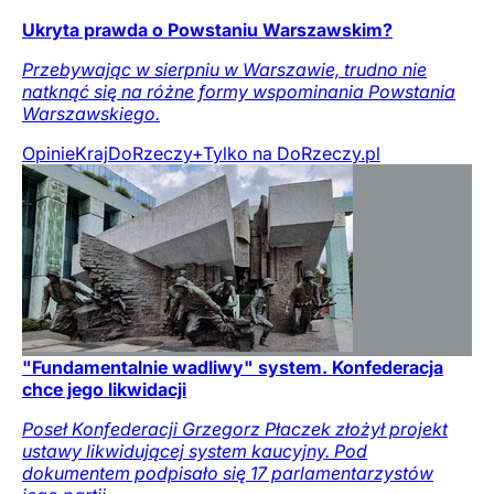
Ukryta prawda o Powstaniu Warszawskim?
Przebywając w sierpniu w Warszawie, trudno nie
natknąć się na różne formy wspominania Powstania
Warszawskiego.
Opinie
Kraj
DoRzeczy+
Tylko na DoRzeczy.pl
"Fundamentalnie wadliwy" system. Konfederacja
chce jego likwidacji
Poseł Konfederacji Grzegorz Płaczek złożył projekt
ustawy likwidującej system kaucyjny. Pod
dokumentem podpisało się 17 parlamentarzystów