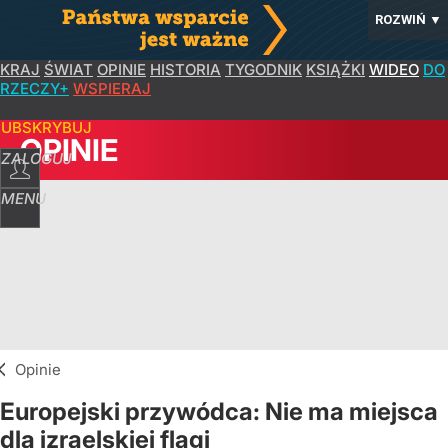
ROZWIŃ
▼
KRAJ
ŚWIAT
OPINIE
HISTORIA
TYGODNIK
KSIĄŻKI
WIDEO
DO
RZECZY+
WSPIERAJ
SUBSKRYBUJ
OPINIE
ZALOGUJ
MENU
Opinie
Europejski przywódca: Nie ma miejsca
dla izraelskiej flagi