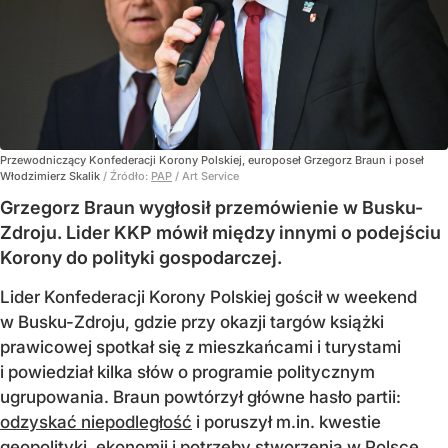
Przewodniczący Konfederacji Korony Polskiej, europoseł Grzegorz Braun i poseł
Włodzimierz Skalik
/ Źródło:
PAP
/
Art Service
Grzegorz Braun wygłosił przemówienie w Busku-
Zdroju. Lider KKP mówił między innymi o podejściu
Korony do polityki gospodarczej.
Lider Konfederacji Korony Polskiej gościł w weekend
w Busku-Zdroju, gdzie przy okazji targów książki
prawicowej spotkał się z mieszkańcami i turystami
i powiedział kilka słów o programie politycznym
ugrupowania. Braun powtórzył główne hasło partii:
odzyskać niepodległość
i poruszył m.in. kwestie
geopolityki, ekonomii i potrzeby stworzenia w Polsce