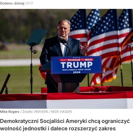
Dodano:
dzisiaj
13:17
Mike Rogers
/ Źródło:
PAP/EPA
/
NICK HAGEN
Demokratyczni Socjaliści Ameryki chcą ograniczyć
wolność jednostki i dalece rozszerzyć zakres