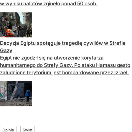
w wyniku nalotów zginęło ponad 50 osób.
Decyzja Egiptu spotęguje tragedię cywilów w Strefie
Gazy
Egipt nie zgodził się na utworzenie korytarza
humanitarnego do Strefy Gazy. Po ataku Hamasu gęsto
zaludnione terytorium jest bombardowane przez Izrael.
Opinie
Świat