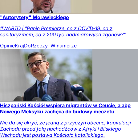
"Autorytety" Morawieckiego
#WARTO | "Panie Premierze, co z COVID-19, co z
sanitaryzmem, co z 200 tys. nadmiarowych zgonów?".
Opinie
Kraj
DoRzeczy+
W numerze
Hiszpański Kościół wspiera migrantów w Ceucie, a abp
Nowego Meksyku zachęca do budowy meczetu
Nie da się ukryć, że jedną z przyczyn obecnej kapitulacji
Zachodu przed falą nachodźców z Afryki i Bliskiego
Wschodu jest postawa Kościoła katolickiego.