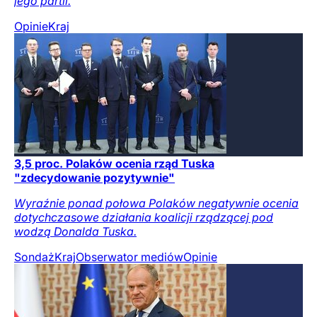
jego partii.
Opinie
Kraj
3,5 proc. Polaków ocenia rząd Tuska
"zdecydowanie pozytywnie"
Wyraźnie ponad połowa Polaków negatywnie ocenia
dotychczasowe działania koalicji rządzącej pod
wodzą Donalda Tuska.
Sondaż
Kraj
Obserwator mediów
Opinie