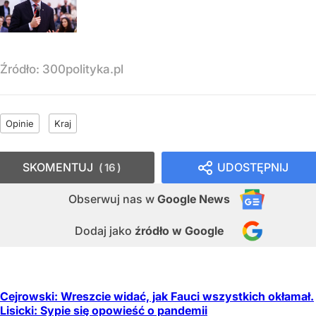
Źródło:
300polityka.pl
Opinie
Kraj
SKOMENTUJ
UDOSTĘPNIJ
16
Obserwuj nas
w
Google News
Dodaj jako
źródło w Google
Cejrowski: Wreszcie widać, jak Fauci wszystkich okłamał.
Lisicki: Sypie się opowieść o pandemii