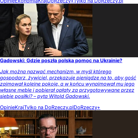
Opinie
Ekonomia
Kraj
DoRzeczy+
Tylko na DoRzeczy.pl
Gadowski: Gdzie poszła polska pomoc na Ukrainie?
Jak można nazwać mechanizm, w myśl którego
gospodarz, żywiciel, przekazuje pieniądze na to, aby gość
zajmował kolejne pokoje, a w końcu wynajmował mu jego
własne meble i pobierał opłaty za przygotowywane przez
siebie posiłki? – pyta Witold Gadowski.
Opinie
Kraj
Tylko na DoRzeczy.pl
DoRzeczy+