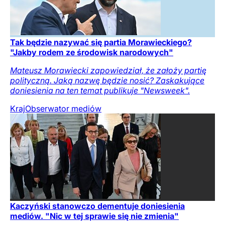
Tak będzie nazywać się partia Morawieckiego?
"Jakby rodem ze środowisk narodowych"
Mateusz Morawiecki zapowiedział, że założy partię
polityczną. Jaką nazwę będzie nosić? Zaskakujące
doniesienia na ten temat publikuje "Newsweek".
Kraj
Obserwator mediów
Kaczyński stanowczo dementuje doniesienia
mediów. "Nic w tej sprawie się nie zmienia"