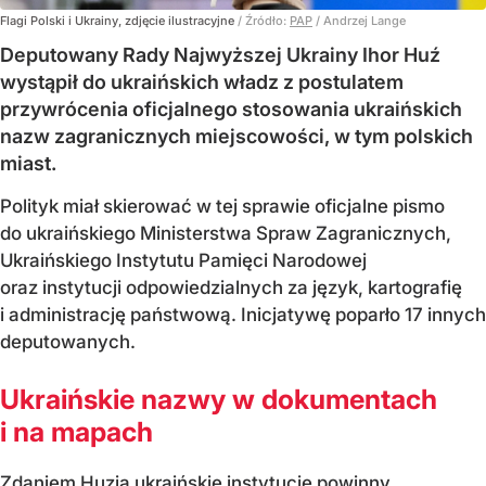
Flagi Polski i Ukrainy, zdjęcie ilustracyjne
/ Źródło:
PAP
/
Andrzej Lange
Deputowany Rady Najwyższej Ukrainy Ihor Huź
wystąpił do ukraińskich władz z postulatem
przywrócenia oficjalnego stosowania ukraińskich
nazw zagranicznych miejscowości, w tym polskich
miast.
Polityk miał skierować w tej sprawie oficjalne pismo
do ukraińskiego Ministerstwa Spraw Zagranicznych,
Ukraińskiego Instytutu Pamięci Narodowej
oraz instytucji odpowiedzialnych za język, kartografię
i administrację państwową. Inicjatywę poparło 17 innych
deputowanych.
Ukraińskie nazwy w dokumentach
i na mapach
Zdaniem Huzia ukraińskie instytucje powinny