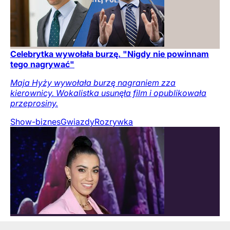
Celebrytka wywołała burzę. "Nigdy nie powinnam
tego nagrywać"
Maja Hyży wywołała burzę nagraniem zza
kierownicy. Wokalistka usunęła film i opublikowała
przeprosiny.
Show-biznes
Gwiazdy
Rozrywka