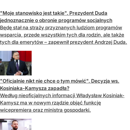
"Moje stanowisko jest takie". Prezydent Duda
jednoznacznie o obronie programów socjalnych
Będę stał na straży przyznanych ludziom programów
wsparcia, przede wszystkim tych dla rodzin, ale także
tych dla emerytów – zapewnił prezydent Andrzej Duda.
"Oficjalnie nikt nie chce o tym mówić". Decyzja ws.
Kosiniaka-Kamysza zapadła?
Według nieoficjalnych informacji Władysław Kosiniak-
Kamysz ma w nowym rządzie objąć funkcję
wicepremiera oraz ministra gospodarki.