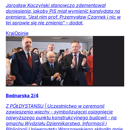
Jarosław Kaczyński stanowczo zdementował
doniesienia, jakoby PiS miał wymienić kandydata na
premiera. "Jest nim prof. Przemysław Czarnek i nic w
tej sprawie się nie zmienia" – dodał.
Kraj
Opinie
Bednarska 2/4
Z PÓŁDYSTANSU | Uczestnictwo w ceremonii
zawieszenia wiechy - symbolizującej osiągnięcie
najwyższego punktu konstrukcyjnego budowli - na
gmachu Wydziału Dziennikarstwa, Informacji i
Bibliologii Uniwersytetu Warszawskiego skłoniło mnie