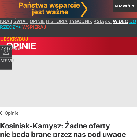
ROZWIŃ
▼
KRAJ
ŚWIAT
OPINIE
HISTORIA
TYGODNIK
KSIĄŻKI
WIDEO
DO
RZECZY+
WSPIERAJ
SUBSKRYBUJ
OPINIE
ZALOGUJ
MENU
Opinie
Kosiniak-Kamysz: Żadne oferty
nie będą brane przez nas pod uwagę