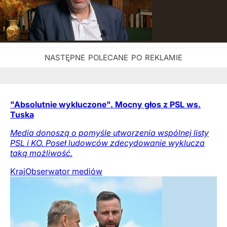
"Absolutnie wykluczone". Mocny głos z PSL ws.
Tuska
Media donoszą o pomyśle utworzenia wspólnej listy
PSL i KO. Poseł ludowców zdecydowanie wyklucza
taką możliwość.
Kraj
Obserwator mediów