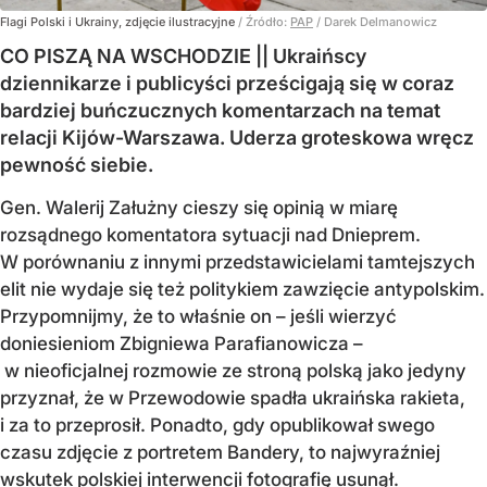
Flagi Polski i Ukrainy, zdjęcie ilustracyjne
/ Źródło:
PAP
/
Darek Delmanowicz
CO PISZĄ NA WSCHODZIE || Ukraińscy
dziennikarze i publicyści prześcigają się w coraz
bardziej buńczucznych komentarzach na temat
relacji Kijów-Warszawa. Uderza groteskowa wręcz
pewność siebie.
Gen. Walerij Załużny cieszy się opinią w miarę
rozsądnego komentatora sytuacji nad Dnieprem.
W porównaniu z innymi przedstawicielami tamtejszych
elit nie wydaje się też politykiem zawzięcie antypolskim.
Przypomnijmy, że to właśnie on – jeśli wierzyć
doniesieniom Zbigniewa Parafianowicza –
w nieoficjalnej rozmowie ze stroną polską jako jedyny
przyznał, że w Przewodowie spadła ukraińska rakieta,
i za to przeprosił. Ponadto, gdy opublikował swego
czasu zdjęcie z portretem Bandery, to najwyraźniej
wskutek polskiej interwencji fotografię usunął.