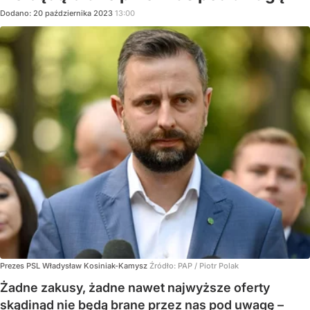
Dodano:
20
października
2023
13:00
Prezes PSL Władysław Kosiniak-Kamysz
Źródło:
PAP
/
Piotr Polak
Żadne zakusy, żadne nawet najwyższe oferty
skądinąd nie będą brane przez nas pod uwagę –