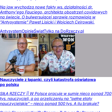
Na jaw wychodzą nowe fakty ws. działalności dr.
Anthony'ego Fauciego, architekta obostrzeń covidowych
na świecie. O bulwersującej sprawie rozmawiają w
"Antysystemie" Paweł Lisicki i Wojciech Cejrowski.
Antysystem
Opinie
Świat
Tylko na DoRzeczy.pl
Nauczyciele z łapanki, czyli katastrofa oświatowa
po polsku
SIŁĄ RZECZY || W Polsce pracuje w sumie nieco ponad 700
tys. nauczycieli, a po przeliczeniu na "pełne etaty
nauczycielskie" – nieco ponad 500 tys. A ilu brakuje?