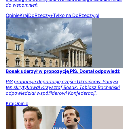
do wspomnień.
Opinie
Kraj
DoRzeczy+
Tylko na DoRzeczy.pl
Bosak uderzył w propozycję PiS. Dostał odpowiedź
PiS proponuje deportację części Ukraińców. Pomysł
ten skrytykował Krzysztof Bosak. Tobiasz Bocheński
odpowiedział współliderowi Konfederacji.
Kraj
Opinie