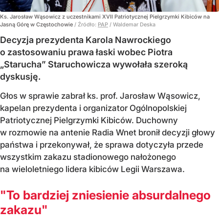
Ks. Jarosław Wąsowicz z uczestnikami XVII Patriotycznej Pielgrzymki Kibiców na
Jasną Górę w Częstochowie
/ Źródło:
PAP
/
Waldemar Deska
Decyzja prezydenta Karola Nawrockiego
o zastosowaniu prawa łaski wobec Piotra
„Starucha” Staruchowicza wywołała szeroką
dyskusję.
Głos w sprawie zabrał ks. prof. Jarosław Wąsowicz,
kapelan prezydenta i organizator Ogólnopolskiej
Patriotycznej Pielgrzymki Kibiców. Duchowny
w rozmowie na antenie Radia Wnet bronił decyzji głowy
państwa i przekonywał, że sprawa dotyczyła przede
wszystkim zakazu stadionowego nałożonego
na wieloletniego lidera kibiców Legii Warszawa.
"To bardziej zniesienie absurdalnego
zakazu"