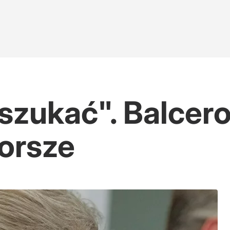
oszukać". Balcer
gorsze