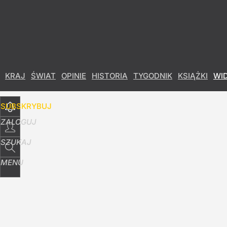
Udostępnij
18
Skomentuj
KRAJ
ŚWIAT
OPINIE
HISTORIA
TYGODNIK
KSIĄŻKI
WI
SUBSKRYBUJ
ZALOGUJ
SZUKAJ
MENU