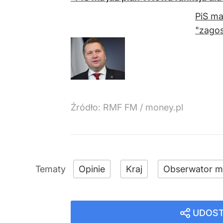
PiS ma
"zago
Źródło:
RMF FM
/
money.pl
Opinie
Kraj
Obserwator m
UDOST