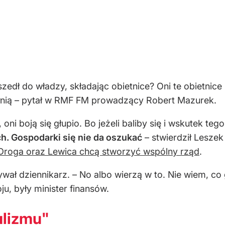
edł do władzy, składając obietnice? Oni te obietnice z
pełnią – pytał w RMF FM prowadzący Robert Mazurek.
oni boją się głupio. Bo jeżeli baliby się i wskutek teg
ch. Gospodarki się nie da oszukać
– stwierdził Lesze
 Droga oraz Lewica chcą stworzyć wspólny rząd
.
wał dziennikarz. – No albo wierzą w to. Nie wiem, co
u, były minister finansów.
lizmu"