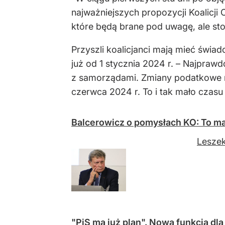
najważniejszych propozycji Koalicji
które będą brane pod uwagę, ale sto
Przyszli koalicjanci mają mieć świa
już od 1 stycznia 2024 r. – Najpraw
z samorządami. Zmiany podatkowe m
czerwca 2024 r. To i tak mało czasu
Balcerowicz o pomysłach KO: To ma
Leszek
"PiS ma już plan". Nowa funkcja dl