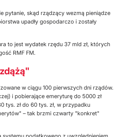
e pytanie, skąd rządzący wezmą pieniądze
biorstwa upadły gospodarczo i zostały
ra to jest wydatek rzędu 37 mld zł, których
 gość RMF FM.
 zdążą"
lizowane w ciągu 100 pierwszych dni rządów.
zej) i pobierające emeryturę do 5000 zł
 tys. zł do 60 tys. zł, w przypadku
merytów" – tak brzmi czwarty "konkret"
rmą systemu podatkowego z uwzględnieniem