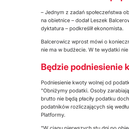
– Jednym z zadań społeczeństwa ob
na obietnice – dodał Leszek Balcero
dyktatura – podkreślił ekonomista.
Balcerowicz wprost mówi o konieczno
nie ma w budżecie. W te wydatki ni
Będzie podniesienie k
Podniesienie kwoty wolnej od podat
"Obniżymy podatki. Osoby zarabiając
brutto nie będą płaciły podatku doc
podatników rozliczających się wedłu
Platformy.
"W ciągu pierwszych stu dni po obj