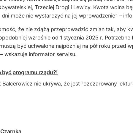
 Obywatelskiej, Trzeciej Drogi i Lewicy. Kwota wolna 
 dni może nie wystarczyć na jej wprowadzenie" – inf
domość, że nie zdążą przeprowadzić zmian tak, aby k
dopodobniej wzrośnie od 1 stycznia 2025 r. Potrzebne
uszą być uchwalone najpóźniej na pół roku przed wp
 – wskazuje informator serwisu.
 być programu rządu?!
 Balcerowicz nie ukrywa, że jest rozczarowany lekturą
a Czarnka