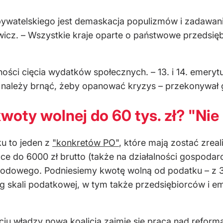
ywatelskiego jest demaskacja populizmów i zadawani
wicz. – Wszystkie kraje oparte o państwowe przedsię
ści cięcia wydatków społecznych. – 13. i 14. emerytu
e należy brnąć, żeby opanować kryzys – przekonywał
woty wolnej do 60 tys. zł? "Nie
ku to jeden z
"konkretów PO"
, które mają zostać zrea
e do 6000 zł brutto (także na działalności gospodarc
hodowego. Podniesiemy kwotę wolną od podatku – z 30
g skali podatkowej, w tym także przedsiębiorców i e
ęciu władzy nowa koalicja zajmie się pracą nad refo