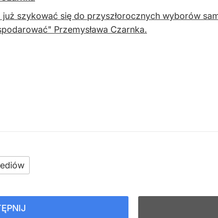
 już szykować się do przyszłorocznych wyborów sam
spodarować" Przemysława Czarnka.
ediów
ĘPNIJ