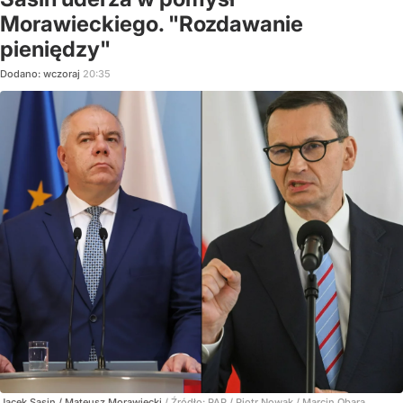
Morawieckiego. "Rozdawanie
pieniędzy"
Dodano:
wczoraj
20:35
Jacek Sasin / Mateusz Morawiecki
/ Źródło:
PAP
/
Piotr Nowak / Marcin Obara