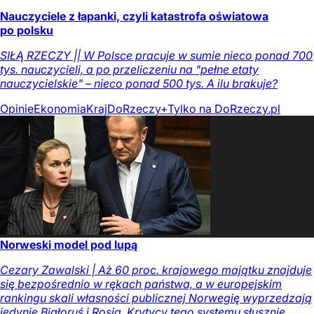
Nauczyciele z łapanki, czyli katastrofa oświatowa
po polsku
SIŁĄ RZECZY || W Polsce pracuje w sumie nieco ponad 700
tys. nauczycieli, a po przeliczeniu na "pełne etaty
nauczycielskie" – nieco ponad 500 tys. A ilu brakuje?
Opinie
Ekonomia
Kraj
DoRzeczy+
Tylko na DoRzeczy.pl
Norweski model pod lupą
Cezary Zawalski | Aż 60 proc. krajowego majątku znajduje
się bezpośrednio w rękach państwa, a w europejskim
rankingu skali własności publicznej Norwegię wyprzedzają
jedynie Białoruś i Rosja. Krytycy tego systemu słusznie