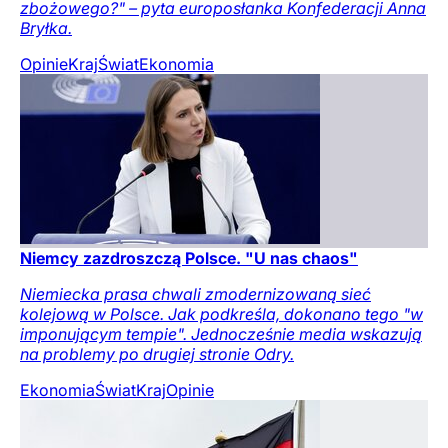
zbożowego?" – pyta europosłanka Konfederacji Anna
Bryłka.
Opinie
Kraj
Świat
Ekonomia
Niemcy zazdroszczą Polsce. "U nas chaos"
Niemiecka prasa chwali zmodernizowaną sieć
kolejową w Polsce. Jak podkreśla, dokonano tego "w
imponującym tempie". Jednocześnie media wskazują
na problemy po drugiej stronie Odry.
Ekonomia
Świat
Kraj
Opinie