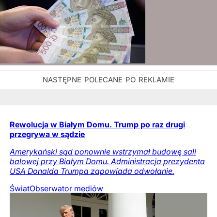
Rewolucja w Białym Domu. Trump po raz drugi
przegrywa w sądzie
Amerykański sąd ponownie wstrzymał budowę sali
balowej przy Białym Domu. Administracja prezydenta
USA Donalda Trumpa zapowiada odwołanie.
Świat
Obserwator mediów