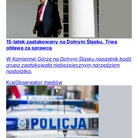
15-latek zaatakowany na Dolnym Śląsku. Trwa
obława za sprawcą
W Kamiennej Górze na Dolnym Śląsku napastnik bądź
grupa zaatakowała niebezpiecznym narzędziem
nastolatka.
Kraj
Obserwator mediów