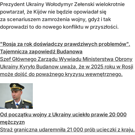
Prezydent Ukrainy Wołodymyr Zełenski wielokrotnie
powtarzał, że Kijów nie będzie opowiadał się
za scenariuszem zamrożenia wojny, gdyż i tak
doprowadzi to do nowego konfliktu w przyszłości.
"Rosja za rok doświadczy prawdziwych problemów".
Tajemnicza zapowiedź Budanowa
Szef Głównego Zarządu Wywiadu Ministerstwa Obrony
Ukrainy Kyryło Budanow uważa, że ​​w 2025 roku w Rosji
może dojść do poważnego kryzysu wewnętrznego.
Od początku wojny z Ukrainy uciekło prawie 20 000
mężczyzn
Straż graniczna udaremniła 21 000 prób ucieczki z kraju.