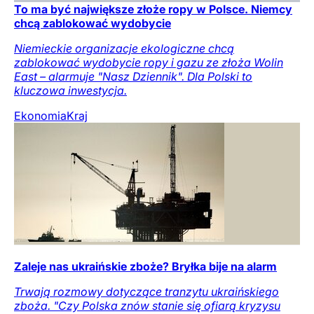
To ma być największe złoże ropy w Polsce. Niemcy
chcą zablokować wydobycie
Niemieckie organizacje ekologiczne chcą
zablokować wydobycie ropy i gazu ze złoża Wolin
East – alarmuje "Nasz Dziennik". Dla Polski to
kluczowa inwestycja.
Ekonomia
Kraj
Zaleje nas ukraińskie zboże? Bryłka bije na alarm
Trwają rozmowy dotyczące tranzytu ukraińskiego
zboża. "Czy Polska znów stanie się ofiarą kryzysu