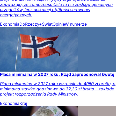
zauważają, że zamożność Oslo to nie zasługa genialnych
urzędników, lecz unikalnej obfitości surowców
energetycznych.
Ekonomia
DoRzeczy+
Świat
Opinie
W numerze
Płaca minimalna w 2027 roku. Rząd zaproponował kwotę
Płaca minimalna w 2027 roku wzrośnie do 4950 zł brutto, a
minimalna stawka godzinowa do 32,30 zł brutto – zakłada
projekt rozporządzenia Rady Ministrów.
Ekonomia
Kraj