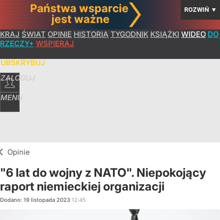
ROZWIŃ
▼
KRAJ
ŚWIAT
OPINIE
HISTORIA
TYGODNIK
KSIĄŻKI
WIDEO
DO
RZECZY+
WSPIERAJ
SUBSKRYBUJ
ZALOGUJ
MENU
Opinie
"6 lat do wojny z NATO". Niepokojący
raport niemieckiej organizacji
Dodano:
19
listopada
2023
12:45