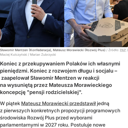
Sławomir Mentzen (Konfederacja), Mateusz Morawiecki (Rozwój Plus)
/ Źródło:
PAP
/
Maciej Kulczyński / Marian Zubrzycki
Koniec z przekupywaniem Polaków ich własnymi
pieniędzmi. Koniec z rozwojem długu i socjalu –
zaapelował Sławomir Mentzen w reakcji
na wysuniętą przez Mateusza Morawieckiego
koncepcję "pensji rodzicielskiej".
W piątek
Mateusz Morawiecki przedstawił
jedną
z pierwszych konkretnych propozycji programowych
środowiska Rozwój Plus przed wyborami
parlamentarnymi w 2027 roku. Postuluje nowe