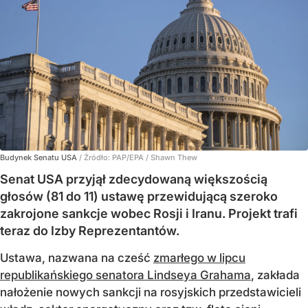
Budynek Senatu USA
/ Źródło:
PAP/EPA
/
Shawn Thew
Senat USA przyjął zdecydowaną większością
głosów (81 do 11) ustawę przewidującą szeroko
zakrojone sankcje wobec Rosji i Iranu. Projekt trafi
teraz do Izby Reprezentantów.
Ustawa, nazwana na cześć
zmarłego w lipcu
republikańskiego senatora Lindseya Grahama
, zakłada
nałożenie nowych sankcji na rosyjskich przedstawicieli