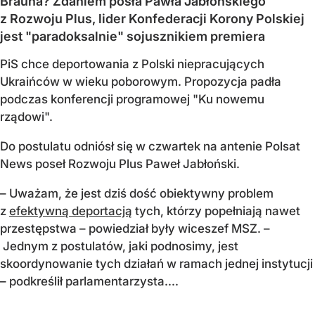
Brauna? Zdaniem posła Pawła Jabłońskiego
z Rozwoju Plus, lider Konfederacji Korony Polskiej
jest "paradoksalnie" sojusznikiem premiera
PiS chce deportowania z Polski niepracujących
Ukraińców w wieku poborowym. Propozycja padła
podczas konferencji programowej "Ku nowemu
rządowi".
Do postulatu odniósł się w czwartek na antenie Polsat
News poseł Rozwoju Plus Paweł Jabłoński.
– Uważam, że jest dziś dość obiektywny problem
z
efektywną deportacją
tych, którzy popełniają nawet
przestępstwa – powiedział były wiceszef MSZ. –
Jednym z postulatów, jaki podnosimy, jest
skoordynowanie tych działań w ramach jednej instytucji
– podkreślił parlamentarzysta....