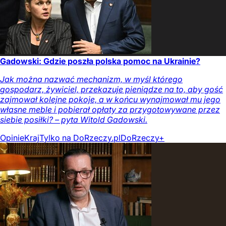
Gadowski: Gdzie poszła polska pomoc na Ukrainie?
Jak można nazwać mechanizm, w myśl którego
gospodarz, żywiciel, przekazuje pieniądze na to, aby gość
zajmował kolejne pokoje, a w końcu wynajmował mu jego
własne meble i pobierał opłaty za przygotowywane przez
siebie posiłki? – pyta Witold Gadowski.
Opinie
Kraj
Tylko na DoRzeczy.pl
DoRzeczy+