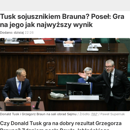
Tusk sojusznikiem Brauna? Poseł: Gra
na jego jak najwyższy wynik
Dodano:
dzisiaj
22:26
Donald Tusk i Grzegorz Braun na sali obrad Sejmu
/ Źródło:
PAP
/
Paweł Supernak
Czy Donald Tusk gra na dobry rezultat Grzegorza