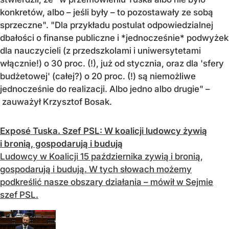
konkretów, albo – jeśli były – to pozostawały ze sobą
sprzeczne". "Dla przykładu postulat odpowiedzialnej
dbałości o finanse publiczne i *jednocześnie* podwyżek
dla nauczycieli (z przedszkolami i uniwersytetami
włącznie!) o 30 proc. (!), już od stycznia, oraz dla 'sfery
budżetowej' (całej?) o 20 proc. (!) są niemożliwe
jednocześnie do realizacji. Albo jedno albo drugie" –
zauważył Krzysztof Bosak.
Exposé Tuska. Szef PSL: W koalicji ludowcy żywią
i bronią, gospodarują i budują
Ludowcy w Koalicji 15 października zywią i bronią,
gospodarują i budują. W tych słowach możemy
podkreślić nasze obszary działania – mówił w Sejmie
szef PSL.