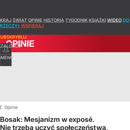
KRAJ
ŚWIAT
OPINIE
HISTORIA
TYGODNIK
KSIĄŻKI
WIDEO
DO
RZECZY+
WSPIERAJ
SUBSKRYBUJ
OPINIE
ZALOGUJ
MENU
Opinie
Bosak: Mesjanizm w exposé.
Nie trzeba uczyć społeczeństwa,