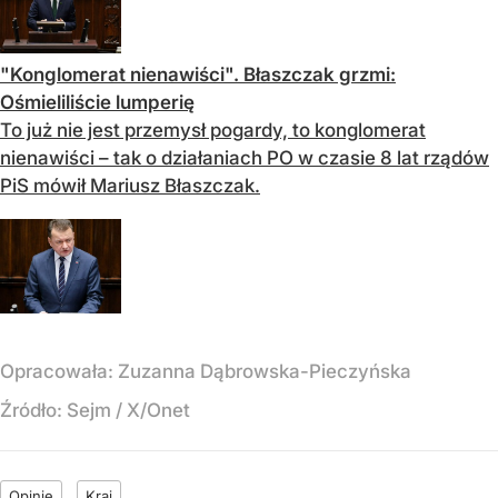
"Konglomerat nienawiści". Błaszczak grzmi:
Ośmieliliście lumperię
To już nie jest przemysł pogardy, to konglomerat
nienawiści – tak o działaniach PO w czasie 8 lat rządów
PiS mówił Mariusz Błaszczak.
Opracowała:
Zuzanna Dąbrowska-Pieczyńska
Źródło:
Sejm
/
X/Onet
Opinie
Kraj