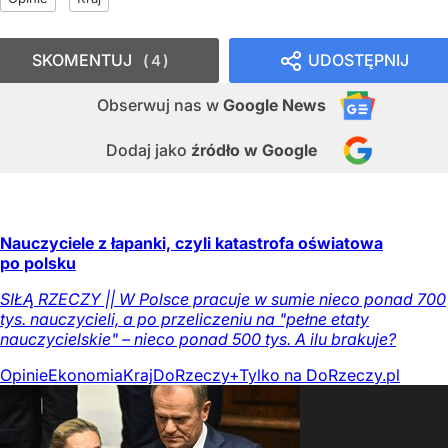
SKOMENTUJ
UDOSTĘPNIJ
4
Obserwuj nas
w
Google News
Dodaj jako
źródło w Google
Nauczyciele z łapanki, czyli katastrofa oświatowa
po polsku
SIŁĄ RZECZY || W Polsce pracuje w sumie nieco ponad 700
tys. nauczycieli, a po przeliczeniu na "pełne etaty
nauczycielskie" – nieco ponad 500 tys. A ilu brakuje?
Opinie
Ekonomia
Kraj
DoRzeczy+
Tylko na DoRzeczy.pl