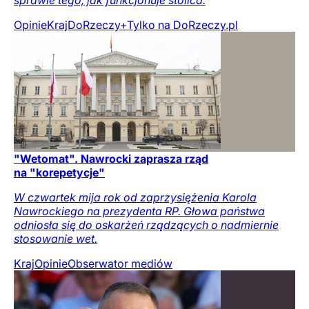
sprawie tego, jak funkcjonuje stolica.
Opinie
Kraj
DoRzeczy+
Tylko na DoRzeczy.pl
"Wetomat". Nawrocki zaprasza rząd
na "korepetycje"
W czwartek mija rok od zaprzysiężenia Karola
Nawrockiego na prezydenta RP. Głowa państwa
odniosła się do oskarżeń rządzących o nadmiernie
stosowanie wet.
Kraj
Opinie
Obserwator mediów