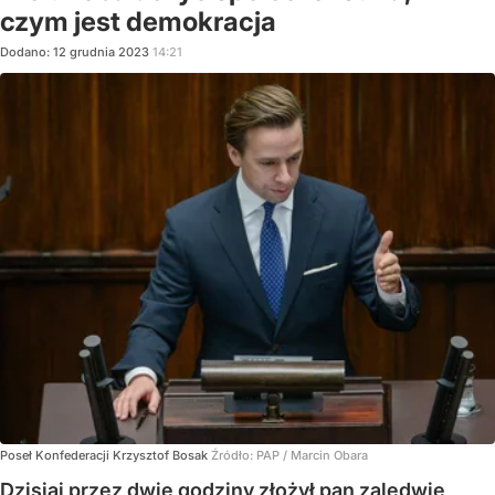
czym jest demokracja
Dodano:
12
grudnia
2023
14:21
Poseł Konfederacji Krzysztof Bosak
Źródło:
PAP
/
Marcin Obara
Dzisiaj przez dwie godziny złożył pan zaledwie