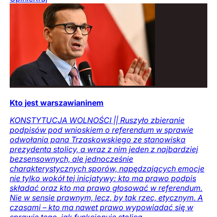
Kto jest warszawianinem
KONSTYTUCJA WOLNOŚCI || Ruszyło zbieranie
podpisów pod wnioskiem o referendum w sprawie
odwołania pana Trzaskowskiego ze stanowiska
prezydenta stolicy, a wraz z nim jeden z najbardziej
bezsensownych, ale jednocześnie
charakterystycznych sporów, napędzających emocje
nie tylko wokół tej inicjatywy: kto ma prawo podpis
składać oraz kto ma prawo głosować w referendum.
Nie w sensie prawnym, lecz, by tak rzec, etycznym. A
czasami – kto ma nawet prawo wypowiadać się w