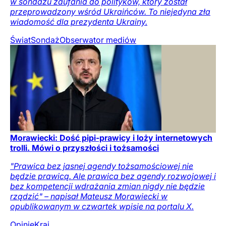
w sondażu zaufania do polityków, który został
przeprowadzony wśród Ukraińców. To niejedyna zła
wiadomość dla prezydenta Ukrainy.
Świat
Sondaż
Obserwator mediów
Morawiecki: Dość pipi-prawicy i loży internetowych
trolli. Mówi o przyszłości i tożsamości
"Prawica bez jasnej agendy tożsamościowej nie
będzie prawicą. Ale prawica bez agendy rozwojowej i
bez kompetencji wdrażania zmian nigdy nie będzie
rządzić" – napisał Mateusz Morawiecki w
opublikowanym w czwartek wpisie na portalu X.
Opinie
Kraj