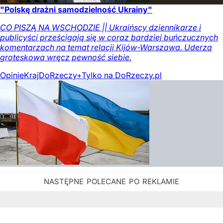
"Polskę drażni samodzielność Ukrainy"
CO PISZĄ NA WSCHODZIE || Ukraińscy dziennikarze i
publicyści prześcigają się w coraz bardziej buńczucznych
komentarzach na temat relacji Kijów-Warszawa. Uderza
groteskowa wręcz pewność siebie.
Opinie
Kraj
DoRzeczy+
Tylko na DoRzeczy.pl