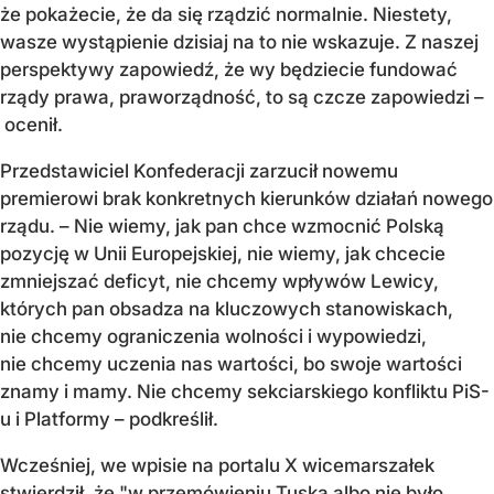
że pokażecie, że da się rządzić normalnie. Niestety,
wasze wystąpienie dzisiaj na to nie wskazuje. Z naszej
perspektywy zapowiedź, że wy będziecie fundować
rządy prawa, praworządność, to są czcze zapowiedzi –
ocenił.
Przedstawiciel Konfederacji zarzucił nowemu
premierowi brak konkretnych kierunków działań nowego
rządu. – Nie wiemy, jak pan chce wzmocnić Polską
pozycję w Unii Europejskiej, nie wiemy, jak chcecie
zmniejszać deficyt, nie chcemy wpływów Lewicy,
których pan obsadza na kluczowych stanowiskach,
nie chcemy ograniczenia wolności i wypowiedzi,
nie chcemy uczenia nas wartości, bo swoje wartości
znamy i mamy. Nie chcemy sekciarskiego konfliktu PiS-
u i Platformy – podkreślił.
Wcześniej, we wpisie na portalu X wicemarszałek
stwierdził, że "w przemówieniu Tuska albo nie było