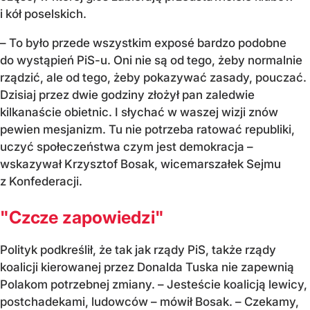
i kół poselskich.
– To było przede wszystkim exposé bardzo podobne
do wystąpień PiS-u. Oni nie są od tego, żeby normalnie
rządzić, ale od tego, żeby pokazywać zasady, pouczać.
Dzisiaj przez dwie godziny złożył pan zaledwie
kilkanaście obietnic. I słychać w waszej wizji znów
pewien mesjanizm. Tu nie potrzeba ratować republiki,
uczyć społeczeństwa czym jest demokracja
–
wskazywał Krzysztof Bosak, wicemarszałek Sejmu
z Konfederacji.
"Czcze zapowiedzi"
Polityk podkreślił, że tak jak rządy PiS, także rządy
koalicji kierowanej przez Donalda Tuska nie zapewnią
Polakom potrzebnej zmiany. – Jesteście koalicją lewicy,
postchadekami, ludowców – mówił Bosak.
–
Czekamy,