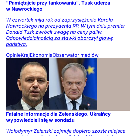
"Pamiętajcie przy tankowaniu". Tusk uderza
w Nawrockiego
W czwartek mija rok od zaprzysiężenia Karola
Nawrockiego na prezydenta RP. W tym dniu premier
Donald Tusk zwrócił uwagę na ceny paliw.
Odpowiedzialnością za stawki obarczył głowę
państwa.
Opinie
Kraj
Ekonomia
Obserwator mediów
Fatalne informacje dla Zełenskiego. Ukraińcy
wypowiedzieli się w sondażu
Wołodymyr Zełenski zajmuje dopiero szóste miejsce