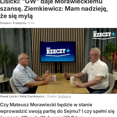
Lisicki: "GW" daje Morawieckiemu
szansę. Ziemkiewicz: Mam nadzieję,
że się mylą
Dodano:
4
sierpnia
19:00
Paweł Lisicki i Rafał Ziemkiewicz
/ Źródło:
DoRzeczy
Czy Mateusz Morawiecki będzie w stanie
wprowadzić swoją partię do Sejmu? I czy spełni się