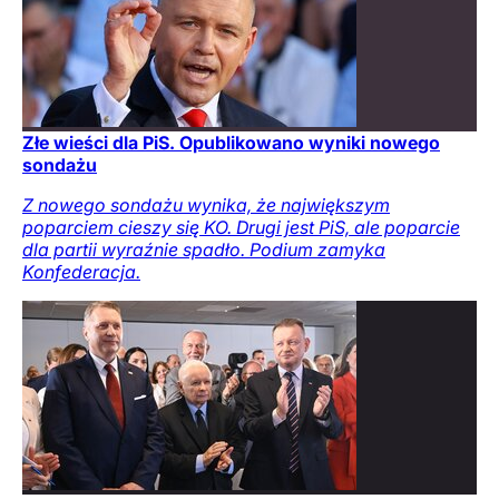
Złe wieści dla PiS. Opublikowano wyniki nowego
sondażu
Z nowego sondażu wynika, że największym
poparciem cieszy się KO. Drugi jest PiS, ale poparcie
dla partii wyraźnie spadło. Podium zamyka
Konfederacja.