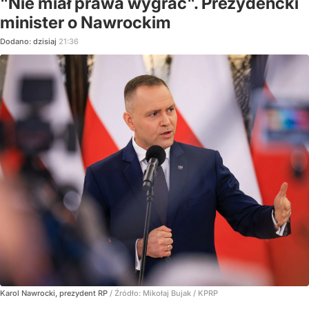
"Nie miał prawa wygrać". Prezydencki
minister o Nawrockim
Dodano:
dzisiaj
21:36
Karol Nawrocki, prezydent RP
/ Źródło:
Mikołaj Bujak / KPRP