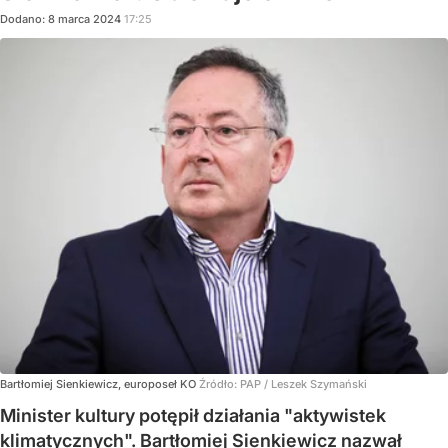
Dodano:
8
marca
2024
17:25
Bartłomiej Sienkiewicz, europoseł KO
Źródło:
PAP
/
Leszek Szymański
Minister kultury potępił działania "aktywistek
klimatycznych". Bartłomiej Sienkiewicz nazwał