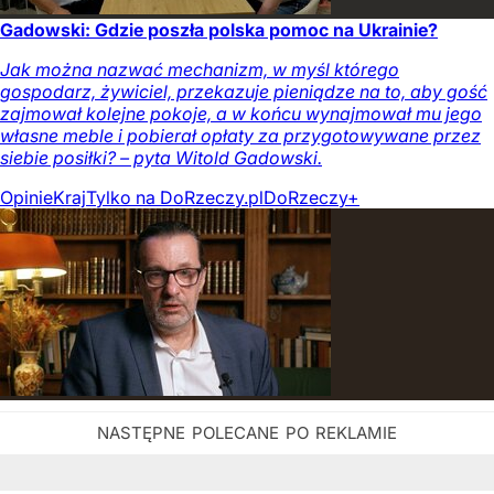
Gadowski: Gdzie poszła polska pomoc na Ukrainie?
Jak można nazwać mechanizm, w myśl którego
gospodarz, żywiciel, przekazuje pieniądze na to, aby gość
zajmował kolejne pokoje, a w końcu wynajmował mu jego
własne meble i pobierał opłaty za przygotowywane przez
siebie posiłki? – pyta Witold Gadowski.
Opinie
Kraj
Tylko na DoRzeczy.pl
DoRzeczy+