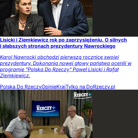
Lisicki i Ziemkiewicz rok po zaprzysiężeniu. O silnych
i słabszych stronach prezydentury Nawrockiego
Karol Nawrocki obchodzi pierwszą rocznicę swojej
prezydentury. Dokonania nowej głowy państwa ocenili w
programie "Polska Do Rzeczy" Paweł Lisicki i Rafał
Ziemkiewicz.
Polska Do Rzeczy
Opinie
Kraj
Tylko na DoRzeczy.pl