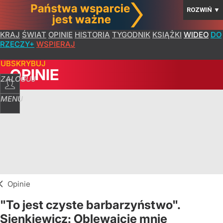
ROZWIŃ
▼
KRAJ
ŚWIAT
OPINIE
HISTORIA
TYGODNIK
KSIĄŻKI
WIDEO
DO
RZECZY+
WSPIERAJ
SUBSKRYBUJ
OPINIE
ZALOGUJ
MENU
Opinie
"To jest czyste barbarzyństwo".
Sienkiewicz: Oblewajcie mnie