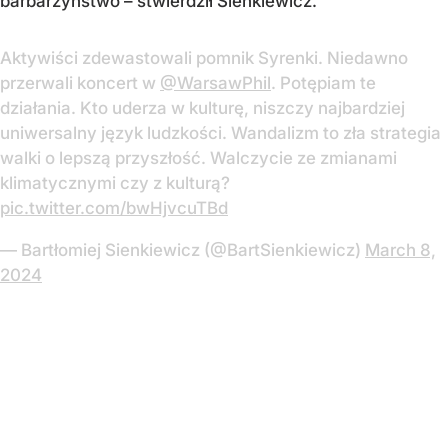
barbarzyństwo – stwierdził Sienkiewicz.
Aktywiści zdewastowali pomnik Syrenki. Niedawno
przerwali koncert w
@WarsawPhil
. Potępiam te
działania. Kto uderza w kulturę, niszczy najbardziej
uniwersalny język ludzkości. Wandalizm to zła strategia
walki o lepszą przyszłość. Walczycie ze zmianami
klimatycznymi czy z kulturą?
pic.twitter.com/bwHjvcuTBd
— Bartłomiej Sienkiewicz (@BartSienkiewicz)
March 8,
2024