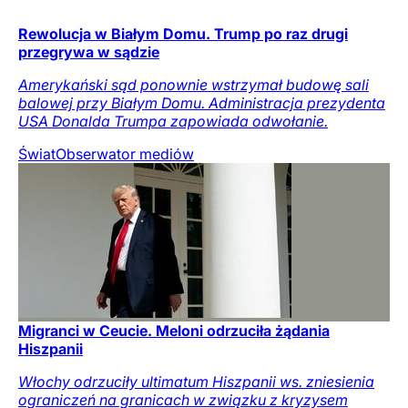
Rewolucja w Białym Domu. Trump po raz drugi
przegrywa w sądzie
Amerykański sąd ponownie wstrzymał budowę sali
balowej przy Białym Domu. Administracja prezydenta
USA Donalda Trumpa zapowiada odwołanie.
Świat
Obserwator mediów
Migranci w Ceucie. Meloni odrzuciła żądania
Hiszpanii
Włochy odrzuciły ultimatum Hiszpanii ws. zniesienia
ograniczeń na granicach w związku z kryzysem