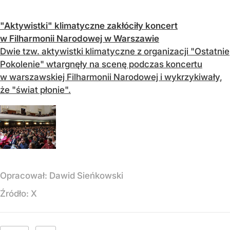
"Aktywistki" klimatyczne zakłóciły koncert
w Filharmonii Narodowej w Warszawie
Dwie tzw. aktywistki klimatyczne z organizacji "Ostatnie
Pokolenie" wtargnęły na scenę podczas koncertu
w warszawskiej Filharmonii Narodowej i wykrzykiwały,
że "świat płonie".
Opracował:
Dawid Sieńkowski
Źródło:
X