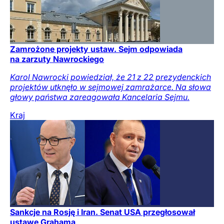
Zamrożone projekty ustaw. Sejm odpowiada
na zarzuty Nawrockiego
Karol Nawrocki powiedział, że 21 z 22 prezydenckich
projektów utknęło w sejmowej zamrażarce. Na słowa
głowy państwa zareagowała Kancelaria Sejmu.
Kraj
Sankcje na Rosję i Iran. Senat USA przegłosował
ustawę Grahama