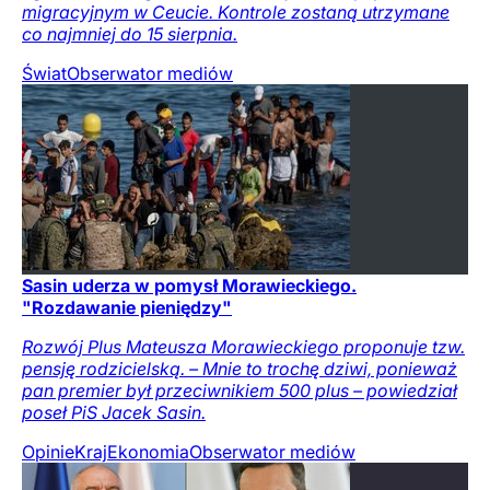
migracyjnym w Ceucie. Kontrole zostaną utrzymane
co najmniej do 15 sierpnia.
Świat
Obserwator mediów
Sasin uderza w pomysł Morawieckiego.
"Rozdawanie pieniędzy"
Rozwój Plus Mateusza Morawieckiego proponuje tzw.
pensję rodzicielską. – Mnie to trochę dziwi, ponieważ
pan premier był przeciwnikiem 500 plus – powiedział
poseł PiS Jacek Sasin.
Opinie
Kraj
Ekonomia
Obserwator mediów