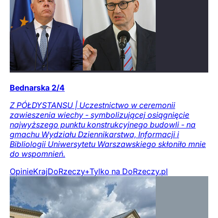
Bednarska 2/4
Z PÓŁDYSTANSU | Uczestnictwo w ceremonii
zawieszenia wiechy - symbolizującej osiągnięcie
najwyższego punktu konstrukcyjnego budowli - na
gmachu Wydziału Dziennikarstwa, Informacji i
Bibliologii Uniwersytetu Warszawskiego skłoniło mnie
do wspomnień.
Opinie
Kraj
DoRzeczy+
Tylko na DoRzeczy.pl