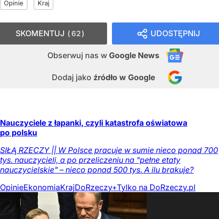
Opinie
Kraj
SKOMENTUJ
UDOSTĘPNIJ
62
Obserwuj nas
w
Google News
Dodaj jako
źródło w Google
Nauczyciele z łapanki, czyli katastrofa oświatowa
po polsku
SIŁĄ RZECZY || W Polsce pracuje w sumie nieco ponad 700
tys. nauczycieli, a po przeliczeniu na "pełne etaty
nauczycielskie" – nieco ponad 500 tys. A ilu brakuje?
Opinie
Ekonomia
Kraj
DoRzeczy+
Tylko na DoRzeczy.pl