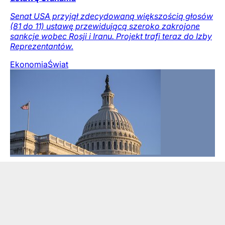
Senat USA przyjął zdecydowaną większością głosów
(81 do 11) ustawę przewidującą szeroko zakrojone
sankcje wobec Rosji i Iranu. Projekt trafi teraz do Izby
Reprezentantów.
Ekonomia
Świat