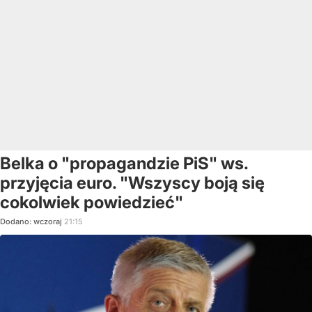
Belka o "propagandzie PiS" ws.
przyjęcia euro. "Wszyscy boją się
cokolwiek powiedzieć"
Dodano:
wczoraj
21:15