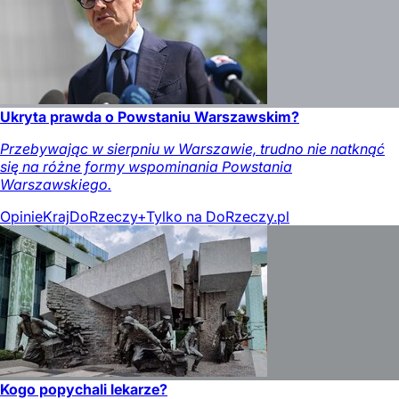
Ukryta prawda o Powstaniu Warszawskim?
Przebywając w sierpniu w Warszawie, trudno nie natknąć
się na różne formy wspominania Powstania
Warszawskiego.
Opinie
Kraj
DoRzeczy+
Tylko na DoRzeczy.pl
Kogo popychali lekarze?