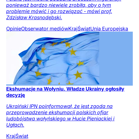
ponieważ bardzo niewiele zrobiła, aby o tym
problemie mówić i go rozwiązać - mówi prof.
Zdzisław Krasnodębski.
Opinie
Obserwator mediów
Kraj
Świat
Unia Europejska
Ekshumacje na Wołyniu. Władze Ukrainy ogłosiły
decyzję
Ukraiński IPN poinformował, że jest zgoda na
przeprowadzenie ekshumacji polskich ofiar
ludobójstwa wołyńskiego w Hucie Pieniackiej i
Ugłach.
Kraj
Świat