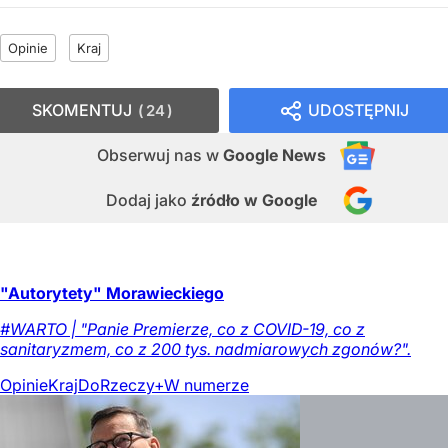
Opinie
Kraj
SKOMENTUJ
UDOSTĘPNIJ
24
Obserwuj nas
w
Google News
Dodaj jako
źródło w Google
"Autorytety" Morawieckiego
#WARTO | "Panie Premierze, co z COVID-19, co z
sanitaryzmem, co z 200 tys. nadmiarowych zgonów?".
Opinie
Kraj
DoRzeczy+
W numerze