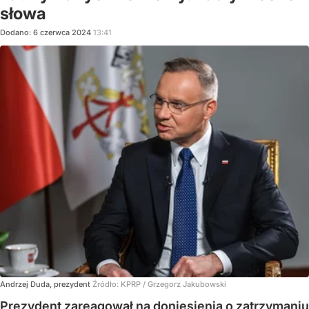
słowa
Dodano:
6
czerwca
2024
13:41
Andrzej Duda, prezydent
Źródło:
KPRP / Grzegorz Jakubowski
Prezydent zareagował na doniesienia o zatrzymaniu