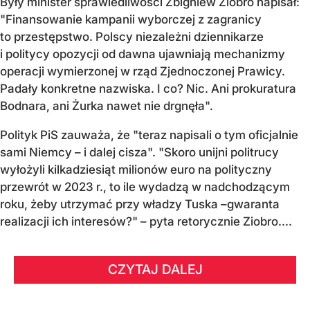
Były minister sprawiedliwości Zbigniew Ziobro napisał:
"Finansowanie kampanii wyborczej z zagranicy
to przestępstwo. Polscy niezależni dziennikarze
i politycy opozycji od dawna ujawniają mechanizmy
operacji wymierzonej w rząd Zjednoczonej Prawicy.
Padały konkretne nazwiska. I co? Nic. Ani prokuratura
Bodnara, ani Żurka nawet nie drgnęła".
Polityk PiS zauważa, że "teraz napisali o tym oficjalnie
sami Niemcy – i dalej cisza". "Skoro unijni politrucy
wyłożyli kilkadziesiąt milionów euro na polityczny
przewrót w 2023 r., to ile wydadzą w nadchodzącym
roku, żeby utrzymać przy władzy Tuska –gwaranta
realizacji ich interesów?" – pyta retorycznie Ziobro....
CZYTAJ DALEJ