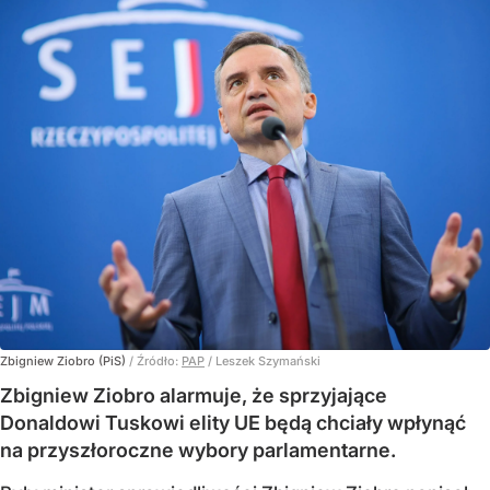
Zbigniew Ziobro (PiS)
/ Źródło:
PAP
/
Leszek Szymański
Zbigniew Ziobro alarmuje, że sprzyjające
Donaldowi Tuskowi elity UE będą chciały wpłynąć
na przyszłoroczne wybory parlamentarne.