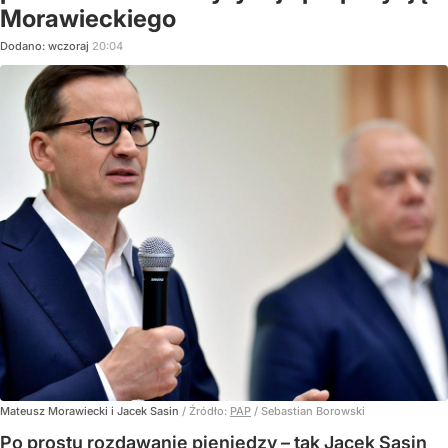
Morawieckiego
Dodano:
wczoraj
20:04
Mateusz Morawiecki i Jacek Sasin
/ Źródło:
PAP
/
Sebastian Borowski
Po prostu rozdawanie pieniędzy – tak Jacek Sasin