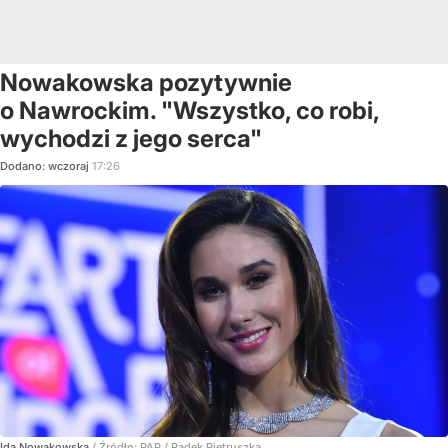
Nowakowska pozytywnie
o Nawrockim. "Wszystko, co robi,
wychodzi z jego serca"
Dodano:
wczoraj
17:26
Ida Nowakowska
/ Źródło:
PAP
/
Radek Pietruszka