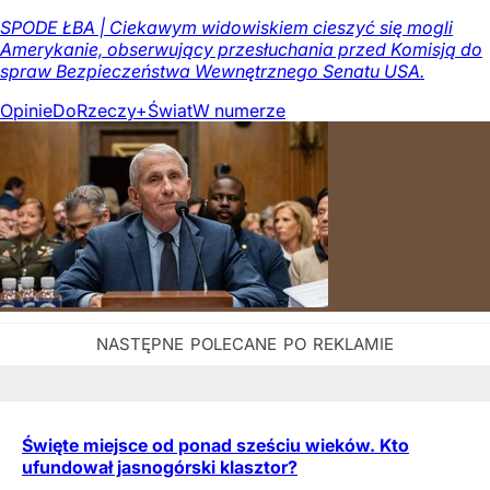
SPODE ŁBA | Ciekawym widowiskiem cieszyć się mogli
Amerykanie, obserwujący przesłuchania przed Komisją do
spraw Bezpieczeństwa Wewnętrznego Senatu USA.
Opinie
DoRzeczy+
Świat
W numerze
Święte miejsce od ponad sześciu wieków. Kto
ufundował jasnogórski klasztor?