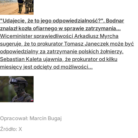
"Udajecie, że to jego odpowiedzialność?". Bodnar
znalazł kozła ofiarnego w sprawie zatrzymania...
Wiceminister sprawiedliwości Arkadiusz Myrcha
sugeruje, że to prokurator Tomasz Janeczek może być
odpowiedzialny za zatrzymanie polskich żołnierzy.
Sebastian Kaleta ujawnia, że prokurator od kilku
miesięcy jest odcięty od możliwości...
Opracował:
Marcin Bugaj
Źródło:
X