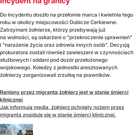
Incydent na granicy
Do incydentu doszło na przełomie marca i kwietnia tego
roku w okolicy miejscowości Dubicze Cerkiewne.
Zatrzymani żołnierze, którzy przebywają już
na wolności, są oskarżeni o "przekroczenie uprawnień"
i "narażenie życia oraz zdrowia innych osób". Decyzją
prokuratora zostali również zawieszeni w czynnościach
służbowych i oddani pod dozór przełożonego
wojskowego. Koledzy z jednostki aresztowanych
żołnierzy zorganizowali zrzutkę na prawników.
Raniony przez migranta żołnierz jest w stanie śmierci
klinicznej
Jak informują media, żołnierz pchnięty nożem przez
migranta znajduje się w stanie śmierci klinicznej.