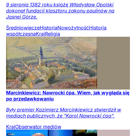
9 sierpnia 1382 roku książę Władysław Opolski
dokonał fundacji klasztoru zakonu paulinów na
Jasnej Górze.
Średniowiecze
Historia
Nowożytność
Historia
współczesna
Kraj
Religia
Marcinkiewicz: Nawrocki ćpa. Wiem, jak wygląda się
po przedawkowaniu
Były premier Kazimierz Marcinkiewicz stwierdził w
mediach publicznych, że "Karol Nawrocki ćpa".
Kraj
Obserwator mediów