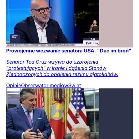
Prowojenne wezwanie senatora USA. "Dać im broń"
Senator Ted Cruz wzywa do uzbrojenia
"protestujących" w Iranie i dążenia Stanów
Zjednoczonych do obalenia reżimu ajatollahów.
Opinie
Obserwator mediów
Świat