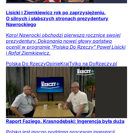
Lisicki i Ziemkiewicz rok po zaprzysiężeniu.
O silnych i słabszych stronach prezydentury
Nawrockiego
Karol Nawrocki obchodzi pierwszą rocznicę swojej
prezydentury. Dokonania nowej głowy państwa
ocenili w programie "Polska Do Rzeczy" Paweł Lisicki
i Rafał Ziemkiewicz.
Polska Do Rzeczy
Opinie
Kraj
Tylko na DoRzeczy.pl
Raport Faziego. Krasnodębski: Ingerencja była duża
Polska jest mocno poddana procesom ingerencji,