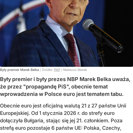
Były premier Marek Belka
/ Źródło:
PAP
/
Mateusz Marek
Były premier i były prezes NBP Marek Belka uważa,
że przez "propagandę PiS", obecnie temat
wprowadzenia w Polsce euro jest tematem tabu.
Obecnie euro jest oficjalną walutą 21 z 27 państw Unii
Europejskiej. Od 1 stycznia 2026 r. do strefy euro
dołączyła Bułgaria, stając się jej 21. członkiem.
Poza
strefą euro pozostaje 6 państw UE:
Polska, Czechy,