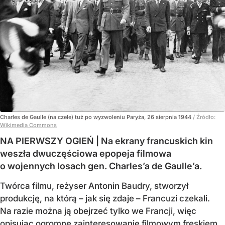
Charles de Gaulle (na czele) tuż po wyzwoleniu Paryża, 26 sierpnia 1944
/ Źródło:
Wikimedia Commons
NA PIERWSZY OGIEŃ | Na ekrany francuskich kin
weszła dwuczęściowa epopeja filmowa
o wojennych losach gen. Charles’a de Gaulle’a.
Twórca filmu, reżyser Antonin Baudry, stworzył
produkcję, na którą – jak się zdaje – Francuzi czekali.
Na razie można ją obejrzeć tylko we Francji, więc
opisując ogromne zainteresowanie filmowym freskiem