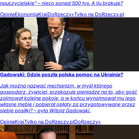
nauczycielskie" – nieco ponad 500 tys. A ilu brakuje?
Opinie
Ekonomia
Kraj
DoRzeczy+
Tylko na DoRzeczy.pl
Gadowski: Gdzie poszła polska pomoc na Ukrainie?
Jak można nazwać mechanizm, w myśl którego
gospodarz, żywiciel, przekazuje pieniądze na to, aby gość
zajmował kolejne pokoje, a w końcu wynajmował mu jego
własne meble i pobierał opłaty za przygotowywane przez
siebie posiłki? – pyta Witold Gadowski.
Opinie
Kraj
Tylko na DoRzeczy.pl
DoRzeczy+