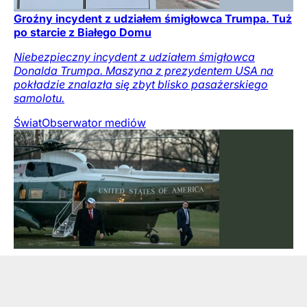
Groźny incydent z udziałem śmigłowca Trumpa. Tuż
po starcie z Białego Domu
Niebezpieczny incydent z udziałem śmigłowca
Donalda Trumpa. Maszyna z prezydentem USA na
pokładzie znalazła się zbyt blisko pasażerskiego
samolotu.
Świat
Obserwator mediów