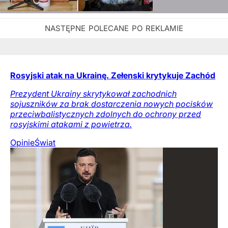
Rosyjski atak na Ukrainę. Zełenski krytykuje Zachód
Prezydent Ukrainy skrytykował zachodnich
sojuszników za brak dostarczenia nowych pocisków
przeciwbalistycznych zdolnych do ochrony przed
rosyjskimi atakami z powietrza.
Opinie
Świat