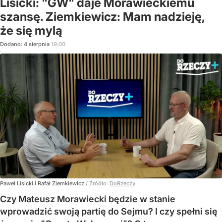
Lisicki: "GW" daje Morawieckiemu
szansę. Ziemkiewicz: Mam nadzieję,
że się mylą
Dodano:
4
sierpnia
19:00
Paweł Lisicki i Rafał Ziemkiewicz
/ Źródło:
DoRzeczy
Czy Mateusz Morawiecki będzie w stanie
wprowadzić swoją partię do Sejmu? I czy spełni się