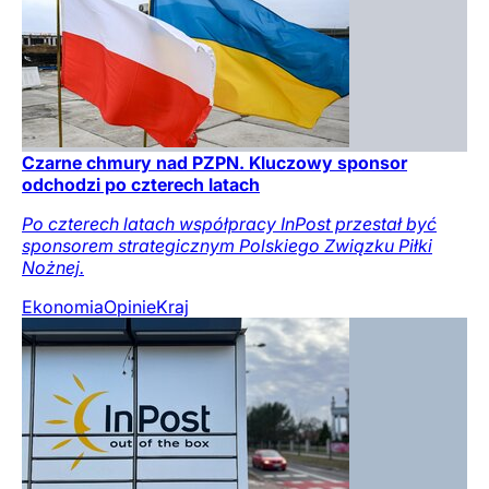
Czarne chmury nad PZPN. Kluczowy sponsor
odchodzi po czterech latach
Po czterech latach współpracy InPost przestał być
sponsorem strategicznym Polskiego Związku Piłki
Nożnej.
Ekonomia
Opinie
Kraj