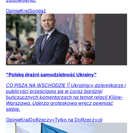
Opinie
Kraj
Sondaż
"Polskę drażni samodzielność Ukrainy"
CO PISZĄ NA WSCHODZIE || Ukraińscy dziennikarze i
publicyści prześcigają się w coraz bardziej
buńczucznych komentarzach na temat relacji Kijów-
Warszawa. Uderza groteskowa wręcz pewność
siebie.
Opinie
Kraj
DoRzeczy+
Tylko na DoRzeczy.pl