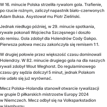
W 16. minucie Polska strzeliła rywalom gola. Trafienie,
po rzucie rożnym, zaliczył napastnik biało-czerwonych
Adam Buksa. Asystował mu Piotr Zieliński.
Jednak niedługo później, w 29. minucie spotkania,
rywale pokonali Wojciecha Szczęsnego i doszło
do remisu. Gola zdobył dla Holendrów Cody Gakpo.
Pierwsza połowa meczu zakończyła się remisem 1:1.
W drugiej połowie przez większość czasu dominowali
Holendrzy. W 82. minucie drugiego gola na dla naszych
rywali zdobył Wout Weghorst. Do regulaminowego
czasu gry sędzia doliczył 5 minut, jednak Polakom
nie udało się już wyrównać.
Mecz Polska–Holandia stanowił otwarcie rywalizacji
w grupie D piłkarskich mistrzostw Europy 2024
w Niemczech. Mecz odbył się na Volksparkstadion
w Hamburgu.