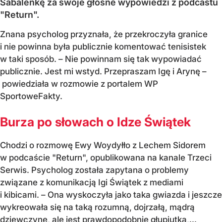
Sabalenkę za swoje głośne wypowiedzi z podcastu
"Return".
Znana psycholog przyznała, że przekroczyła granice
i nie powinna była publicznie komentować tenisistek
w taki sposób. – Nie powinnam się tak wypowiadać
publicznie. Jest mi wstyd. Przepraszam Igę i Arynę –
powiedziała w rozmowie z portalem WP
SportoweFakty.
Burza po słowach o Idze Świątek
Chodzi o rozmowę Ewy Woydyłło z Lechem Sidorem
w podcaście "Return", opublikowana na kanale Trzeci
Serwis. Psycholog została zapytana o problemy
związane z komunikacją Igi Świątek z mediami
i kibicami. – Ona wyskoczyła jako taka gwiazda i jeszcze
wykreowała się na taką rozumną, dojrzałą, mądrą
dziewczynę, ale jest prawdopodobnie głupiutka,...