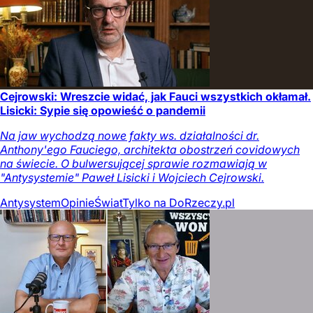
Cejrowski: Wreszcie widać, jak Fauci wszystkich okłamał.
Lisicki: Sypie się opowieść o pandemii
Na jaw wychodzą nowe fakty ws. działalności dr.
Anthony'ego Fauciego, architekta obostrzeń covidowych
na świecie. O bulwersującej sprawie rozmawiają w
"Antysystemie" Paweł Lisicki i Wojciech Cejrowski.
Antysystem
Opinie
Świat
Tylko na DoRzeczy.pl