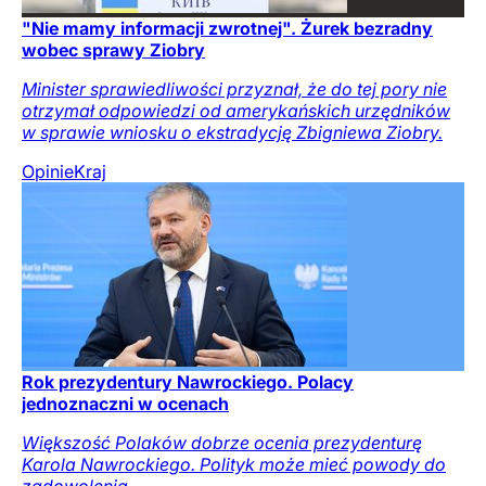
"Nie mamy informacji zwrotnej". Żurek bezradny
wobec sprawy Ziobry
Minister sprawiedliwości przyznał, że do tej pory nie
otrzymał odpowiedzi od amerykańskich urzędników
w sprawie wniosku o ekstradycję Zbigniewa Ziobry.
Opinie
Kraj
Rok prezydentury Nawrockiego. Polacy
jednoznaczni w ocenach
Większość Polaków dobrze ocenia prezydenturę
Karola Nawrockiego. Polityk może mieć powody do
zadowolenia.