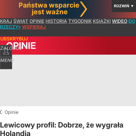
ROZWIŃ
▼
KRAJ
ŚWIAT
OPINIE
HISTORIA
TYGODNIK
KSIĄŻKI
WIDEO
DO
RZECZY+
WSPIERAJ
SUBSKRYBUJ
OPINIE
ZALOGUJ
MENU
Opinie
Lewicowy profil: Dobrze, że wygrała
Holandia