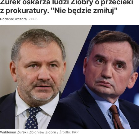
Żurek oskarża ludzi Ziobry o przecieki
z prokuratury. "Nie będzie zmiłuj"
Dodano:
wczoraj
21:06
Waldemar Żurek i Zbigniew Ziobro
/ Źródło:
PAP