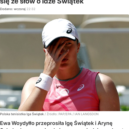
się ze słów o Idze Świątek
Dodano:
wczoraj
22:32
Polska tenisistka Iga Świątek
/ Źródło:
PAP/EPA
/
IAN LANGSDON
Ewa Woydyłło przeprosiła Igę Świątek i Arynę