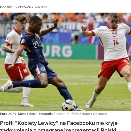
Dodano:
17
czerwca
2024
18:31
Euro 2024. Mecz Polska-Holandia
Źródło:
PAP/EPA
/
Robert Ghement
Profil "Kobiety Lewicy" na Facebooku nie kryje
zadowolenia z przegranej reprezentacji Polski