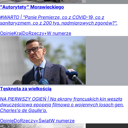
"Autorytety" Morawieckiego
#WARTO | "Panie Premierze, co z COVID-19, co z
sanitaryzmem, co z 200 tys. nadmiarowych zgonów?".
Opinie
Kraj
DoRzeczy+
W numerze
Tęsknota za wielkością
NA PIERWSZY OGIEŃ | Na ekrany francuskich kin weszła
dwuczęściowa epopeja filmowa o wojennych losach gen.
Charles’a de Gaulle’a.
Opinie
DoRzeczy+
Świat
W numerze