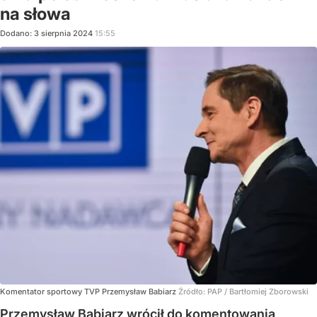
na słowa
Dodano:
3
sierpnia
2024
15:55
Komentator sportowy TVP Przemysław Babiarz
Źródło:
PAP
/
Bartłomiej Zborowski
Przemysław Babiarz wrócił do komentowania