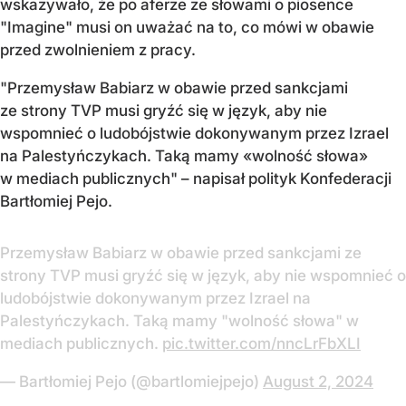
wskazywało, że po aferze ze słowami o piosence
"Imagine" musi on uważać na to, co mówi w obawie
przed zwolnieniem z pracy.
"Przemysław Babiarz w obawie przed sankcjami
ze strony TVP musi gryźć się w język, aby nie
wspomnieć o ludobójstwie dokonywanym przez Izrael
na Palestyńczykach. Taką mamy «wolność słowa»
w mediach publicznych" – napisał polityk Konfederacji
Bartłomiej Pejo.
Przemysław Babiarz w obawie przed sankcjami ze
strony TVP musi gryźć się w język, aby nie wspomnieć o
ludobójstwie dokonywanym przez Izrael na
Palestyńczykach. Taką mamy "wolność słowa" w
mediach publicznych.
pic.twitter.com/nncLrFbXLI
— Bartłomiej Pejo (@bartlomiejpejo)
August 2, 2024