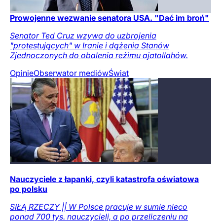
Prowojenne wezwanie senatora USA. "Dać im broń"
Senator Ted Cruz wzywa do uzbrojenia
"protestujących" w Iranie i dążenia Stanów
Zjednoczonych do obalenia reżimu ajatollahów.
Opinie
Obserwator mediów
Świat
Nauczyciele z łapanki, czyli katastrofa oświatowa
po polsku
SIŁĄ RZECZY || W Polsce pracuje w sumie nieco
ponad 700 tys. nauczycieli, a po przeliczeniu na