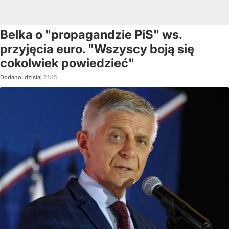
Belka o "propagandzie PiS" ws.
przyjęcia euro. "Wszyscy boją się
cokolwiek powiedzieć"
Dodano:
dzisiaj
21:15