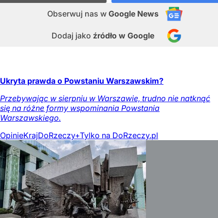
Obserwuj nas
w
Google News
Dodaj jako
źródło w Google
Ukryta prawda o Powstaniu Warszawskim?
Przebywając w sierpniu w Warszawie, trudno nie natknąć
się na różne formy wspominania Powstania
Warszawskiego.
Opinie
Kraj
DoRzeczy+
Tylko na DoRzeczy.pl