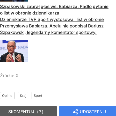
Szpakowski zabrał głos ws. Babiarza. Padło pytanie
o list w obronie dziennikarza
Dziennikarze TVP Sport wystosowali list w obronie
Przemysława Babiarza. Apelu nie podpisał Dariusz
Szpakowski, legendarny komentator sportowy.
Źródło:
X
Opinie
Kraj
Sport
SKOMENTUJ
UDOSTĘPNIJ
7