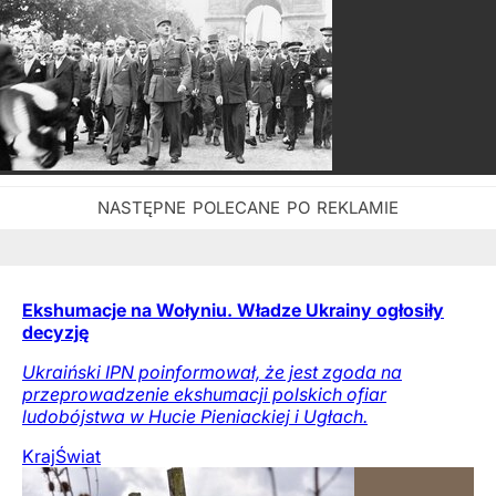
Ekshumacje na Wołyniu. Władze Ukrainy ogłosiły
decyzję
Ukraiński IPN poinformował, że jest zgoda na
przeprowadzenie ekshumacji polskich ofiar
ludobójstwa w Hucie Pieniackiej i Ugłach.
Kraj
Świat