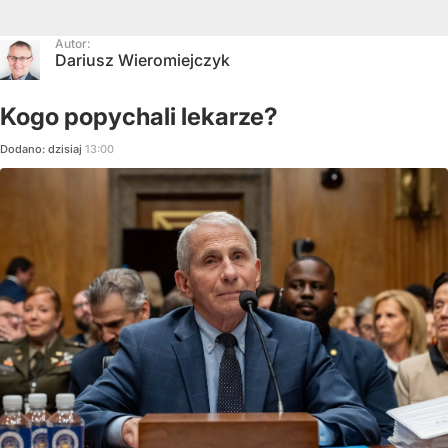
Autor:
Dariusz Wieromiejczyk
Kogo popychali lekarze?
Dodano:
dzisiaj
13:00