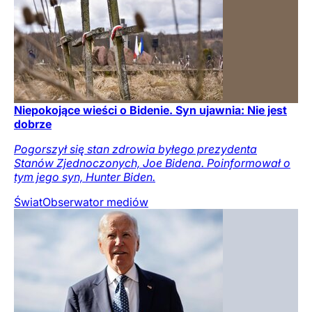
Niepokojące wieści o Bidenie. Syn ujawnia: Nie jest
dobrze
Pogorszył się stan zdrowia byłego prezydenta
Stanów Zjednoczonych, Joe Bidena. Poinformował o
tym jego syn, Hunter Biden.
Świat
Obserwator mediów