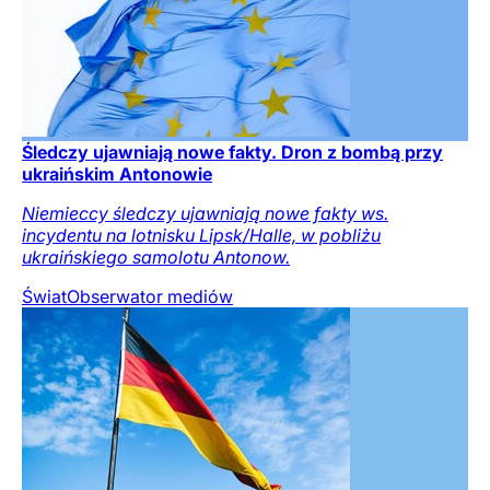
Śledczy ujawniają nowe fakty. Dron z bombą przy
ukraińskim Antonowie
Niemieccy śledczy ujawniają nowe fakty ws.
incydentu na lotnisku Lipsk/Halle, w pobliżu
ukraińskiego samolotu Antonow.
Świat
Obserwator mediów