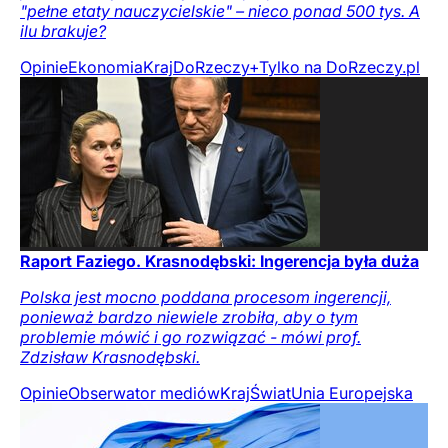
"pełne etaty nauczycielskie" – nieco ponad 500 tys. A
ilu brakuje?
Opinie
Ekonomia
Kraj
DoRzeczy+
Tylko na DoRzeczy.pl
Raport Faziego. Krasnodębski: Ingerencja była duża
Polska jest mocno poddana procesom ingerencji,
ponieważ bardzo niewiele zrobiła, aby o tym
problemie mówić i go rozwiązać - mówi prof.
Zdzisław Krasnodębski.
Opinie
Obserwator mediów
Kraj
Świat
Unia Europejska