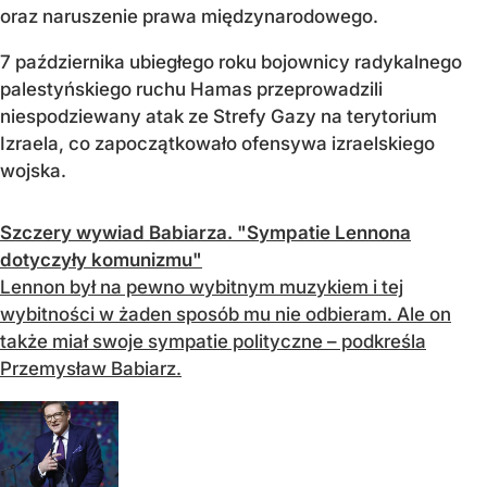
oraz naruszenie prawa międzynarodowego.
7 października ubiegłego roku bojownicy radykalnego
palestyńskiego ruchu Hamas przeprowadzili
niespodziewany atak ze Strefy Gazy na terytorium
Izraela, co zapoczątkowało ofensywa izraelskiego
wojska.
Szczery wywiad Babiarza. "Sympatie Lennona
dotyczyły komunizmu"
Lennon był na pewno wybitnym muzykiem i tej
wybitności w żaden sposób mu nie odbieram. Ale on
także miał swoje sympatie polityczne – podkreśla
Przemysław Babiarz.