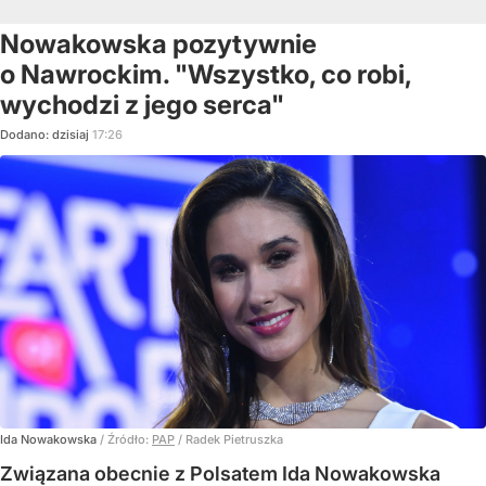
Nowakowska pozytywnie
o Nawrockim. "Wszystko, co robi,
wychodzi z jego serca"
Dodano:
dzisiaj
17:26
Ida Nowakowska
/ Źródło:
PAP
/
Radek Pietruszka
Związana obecnie z Polsatem Ida Nowakowska