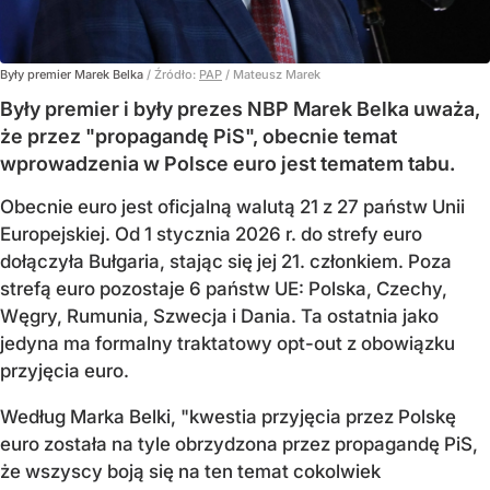
Były premier Marek Belka
/ Źródło:
PAP
/
Mateusz Marek
Były premier i były prezes NBP Marek Belka uważa,
że przez "propagandę PiS", obecnie temat
wprowadzenia w Polsce euro jest tematem tabu.
Obecnie euro jest oficjalną walutą 21 z 27 państw Unii
Europejskiej. Od 1 stycznia 2026 r. do strefy euro
dołączyła Bułgaria, stając się jej 21. członkiem.
Poza
strefą euro pozostaje 6 państw UE:
Polska, Czechy,
Węgry, Rumunia, Szwecja i Dania
. Ta ostatnia jako
jedyna ma formalny traktatowy opt-out z obowiązku
przyjęcia euro.
Według Marka Belki, "kwestia przyjęcia przez Polskę
euro została na tyle obrzydzona przez propagandę PiS,
że wszyscy boją się na ten temat cokolwiek