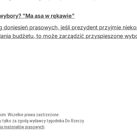
 wybory? "Ma asa w rękawie"
 doniesień prasowych, jeśli prezydent przyjmie nieko
ania budżetu, to może zarządzić przyspieszone wybo
kim. Wszelkie prawa zastrzeżone.
u tylko za zgodą wydawcy tygodnika Do Rzeczy.
nia materiałów prasowych
.