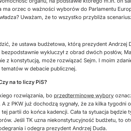
awomocność organu, na podstawie którego m.in. on sa
zba ma orzec o ważności wyborów do Parlamentu Europe
władza? Uważam, że to wszystko przybliża scenariusz, 
dzić, że ustawa budżetowa, którą prezydent Andrzej 
 bezpodstawnie wykluczył z obrad dwóch posłów, Mar
ie z konstytucją, może rozwiązać Sejm. I moim zdani
 tematów w debacie publicznej.
zy na to liczy PiS?
kiego rozwiązania, bo
przedterminowe wybory
oznacz
 A z PKW już dochodzą sygnały, że za kilka tygodni 
 tej partii do końca kadencji. Cała ta sytuacja będzie
w. Jeśli TK uzna niekonstytucyjność budżetu, to otw
 odegrania i odegra prezydent Andrzej Duda.