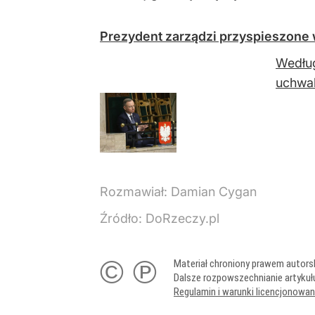
Prezydent zarządzi przyspieszone
Według
uchwal
Rozmawiał:
Damian Cygan
Źródło:
DoRzeczy.pl
© ℗
Materiał chroniony prawem autors
Dalsze rozpowszechnianie artykuł
Regulamin i warunki licencjonowa