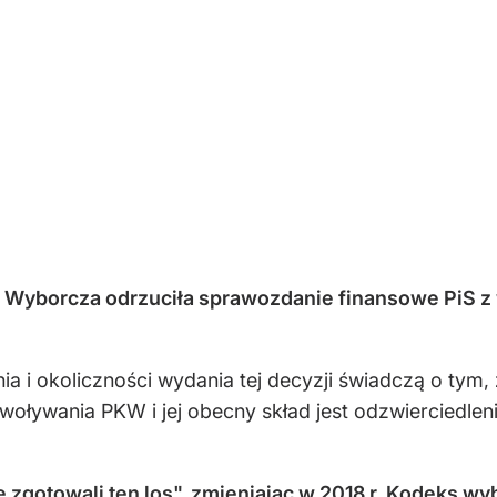
Wyborcza odrzuciła sprawozdanie finansowe PiS z 
i okoliczności wydania tej decyzji świadczą o tym, 
oływania PKW i jej obecny skład jest odzwierciedlen
e zgotowali ten los"
,
zmieniając w 2018 r. Kodeks wy