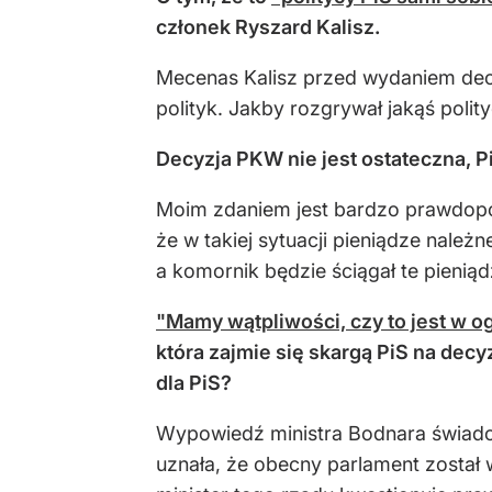
członek Ryszard Kalisz.
Mecenas Kalisz przed wydaniem decy
polityk. Jakby rozgrywał jakąś poli
Decyzja PKW nie jest ostateczna, 
Moim zdaniem jest bardzo prawdopod
że w takiej sytuacji pieniądze nale
a komornik będzie ściągał te pieniąd
"Mamy wątpliwości, czy to jest w o
która zajmie się skargą PiS na decy
dla PiS?
Wypowiedź ministra Bodnara świadczy
uznała, że obecny parlament został 