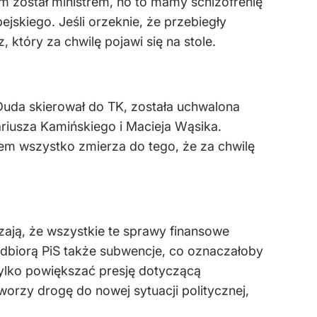
m został ministrem, no to mamy schizofrenię
jskiego. Jeśli orzeknie, że przebiegły
który za chwilę pojawi się na stole.
Duda skierował do TK, została uchwalona
iusza Kamińskiego i Macieja Wąsika.
em wszystko zmierza do tego, że za chwilę
ają, że wszystkie te sprawy finansowe
odbiorą PiS także subwencje, co oznaczałoby
 tylko powiększać presję dotyczącą
orzy drogę do nowej sytuacji politycznej,