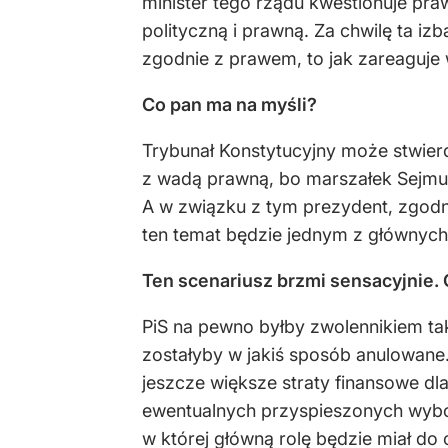
minister tego rządu kwestionuje pr
polityczną i prawną. Za chwilę ta i
zgodnie z prawem, to jak zareaguje 
Co pan ma na myśli?
Trybunał Konstytucyjny może stwier
z wadą prawną, bo marszałek Sejmu
A w związku z tym prezydent, zgodn
ten temat będzie jednym z głównych
Ten scenariusz brzmi sensacyjnie. C
PiS na pewno byłby zwolennikiem ta
zostałyby w jakiś sposób anulowane.
jeszcze większe straty finansowe dla
ewentualnych przyspieszonych wyboró
w której główną rolę będzie miał do