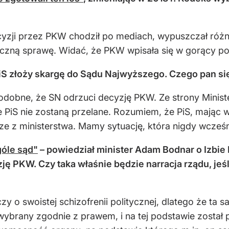
zji przez PKW chodził po mediach, wypuszczał różne
tyczną sprawę. Widać, że PKW wpisała się w gorący po
PiS złoży skargę do Sądu Najwyższego. Czego pan s
obne, że SN odrzuci decyzję PKW. Ze strony Ministe
żne PiS nie zostaną przelane. Rozumiem, że PiS, mając
ze z ministerstwa. Mamy sytuację, która nigdy wcześni
góle sąd"
– powiedział minister Adam Bodnar o Izbie
zję PKW. Czy taka właśnie będzie narracja rządu, je
 o swoistej schizofrenii politycznej, dlatego że ta 
wybrany zgodnie z prawem, i na tej podstawie został 