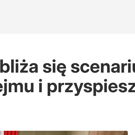
bliża się scenar
ejmu i przyspies