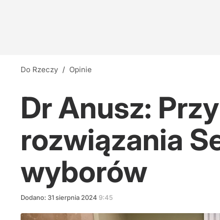
Do Rzeczy
/
Opinie
Dr Anusz: Przy
rozwiązania S
wyborów
Dodano:
31
sierpnia
2024
9:45