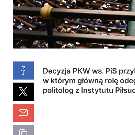
Decyzja PKW ws. PiS przyb
w którym główną rolę ode
politolog z Instytutu Piłsu