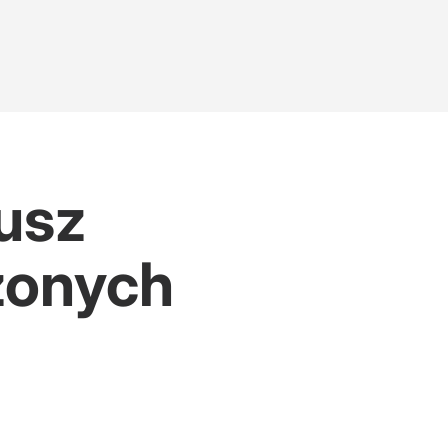
iusz
zonych