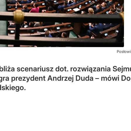
Posłowi
liża scenariusz dot. rozwiązania Sej
gra prezydent Andrzej Duda – mówi Do
dskiego.