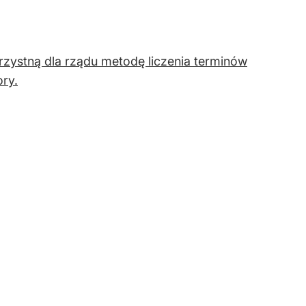
rzystną dla rządu metodę liczenia terminów
ry.