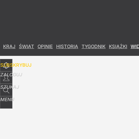
Udostępnij
53
Skomentuj
KRAJ
ŚWIAT
OPINIE
HISTORIA
TYGODNIK
KSIĄŻKI
WI
SUBSKRYBUJ
ZALOGUJ
SZUKAJ
MENU