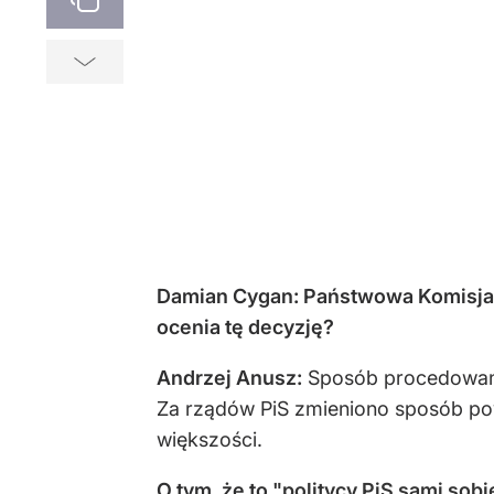
Damian Cygan: Państwowa Komisja 
ocenia tę decyzję?
Andrzej Anusz:
Sposób procedowania 
Za rządów PiS zmieniono sposób pow
większości.
O tym, że to
"politycy PiS sami sobi