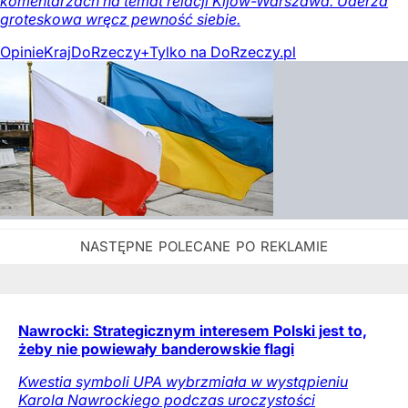
komentarzach na temat relacji Kijów-Warszawa. Uderza
groteskowa wręcz pewność siebie.
Opinie
Kraj
DoRzeczy+
Tylko na DoRzeczy.pl
Nawrocki: Strategicznym interesem Polski jest to,
żeby nie powiewały banderowskie flagi
Kwestia symboli UPA wybrzmiała w wystąpieniu
Karola Nawrockiego podczas uroczystości