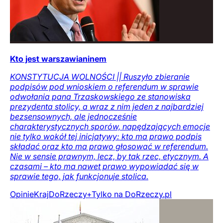
Kto jest warszawianinem
KONSTYTUCJA WOLNOŚCI || Ruszyło zbieranie
podpisów pod wnioskiem o referendum w sprawie
odwołania pana Trzaskowskiego ze stanowiska
prezydenta stolicy, a wraz z nim jeden z najbardziej
bezsensownych, ale jednocześnie
charakterystycznych sporów, napędzających emocje
nie tylko wokół tej inicjatywy: kto ma prawo podpis
składać oraz kto ma prawo głosować w referendum.
Nie w sensie prawnym, lecz, by tak rzec, etycznym. A
czasami – kto ma nawet prawo wypowiadać się w
sprawie tego, jak funkcjonuje stolica.
Opinie
Kraj
DoRzeczy+
Tylko na DoRzeczy.pl