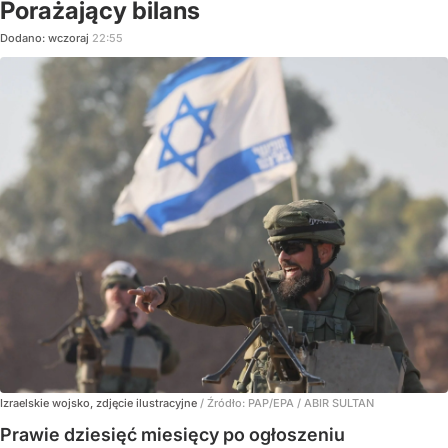
Porażający bilans
Dodano:
wczoraj
22:55
Izraelskie wojsko, zdjęcie ilustracyjne
/ Źródło:
PAP/EPA
/
ABIR SULTAN
Prawie dziesięć miesięcy po ogłoszeniu