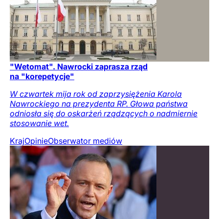
"Wetomat". Nawrocki zaprasza rząd
na "korepetycje"
W czwartek mija rok od zaprzysiężenia Karola
Nawrockiego na prezydenta RP. Głowa państwa
odniosła się do oskarżeń rządzących o nadmiernie
stosowanie wet.
Kraj
Opinie
Obserwator mediów