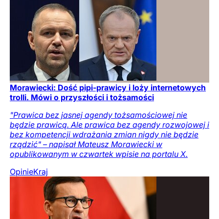
Morawiecki: Dość pipi-prawicy i loży internetowych
trolli. Mówi o przyszłości i tożsamości
"Prawica bez jasnej agendy tożsamościowej nie
będzie prawicą. Ale prawica bez agendy rozwojowej i
bez kompetencji wdrażania zmian nigdy nie będzie
rządzić" – napisał Mateusz Morawiecki w
opublikowanym w czwartek wpisie na portalu X.
Opinie
Kraj