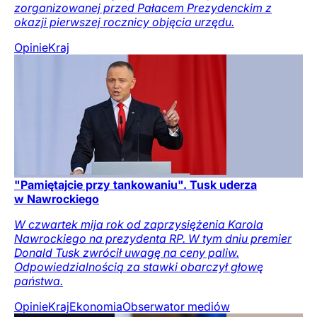
zorganizowanej przed Pałacem Prezydenckim z
okazji pierwszej rocznicy objęcia urzędu.
Opinie
Kraj
"Pamiętajcie przy tankowaniu". Tusk uderza
w Nawrockiego
W czwartek mija rok od zaprzysiężenia Karola
Nawrockiego na prezydenta RP. W tym dniu premier
Donald Tusk zwrócił uwagę na ceny paliw.
Odpowiedzialnością za stawki obarczył głowę
państwa.
Opinie
Kraj
Ekonomia
Obserwator mediów