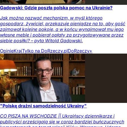
Gadowski: Gdzie poszła polska pomoc na Ukrainie?
Jak można nazwać mechanizm, w myśl którego
gospodarz, żywiciel, przekazuje pieniądze na to, aby gość
zajmował kolejne pokoje, a w końcu wynajmował mu jego
własne meble i pobierał opłaty za przygotowywane przez
siebie posiłki? – pyta Witold Gadowski.
Opinie
Kraj
Tylko na DoRzeczy.pl
DoRzeczy+
"Polskę drażni samodzielność Ukrainy"
CO PISZĄ NA WSCHODZIE || Ukraińscy dziennikarze i
publicyści prześcigają się w coraz bardziej buńczucznych