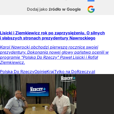
Dodaj jako
źródło w Google
Lisicki i Ziemkiewicz rok po zaprzysiężeniu. O silnych
i słabszych stronach prezydentury Nawrockiego
Karol Nawrocki obchodzi pierwszą rocznicę swojej
prezydentury. Dokonania nowej głowy państwa ocenili w
programie "Polska Do Rzeczy" Paweł Lisicki i Rafał
Ziemkiewicz.
Polska Do Rzeczy
Opinie
Kraj
Tylko na DoRzeczy.pl