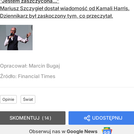
"Jestem zaszczycona..."
Mariusz Szczygieł dostał wiadomość od Kamali Harris.
Dziennikarz był zaskoczony tym, co przeczytał.
Opracował:
Marcin Bugaj
Źródło:
Financial Times
Opinie
Świat
SKOMENTUJ
UDOSTĘPNIJ
14
Obserwuj nas
w
Google News