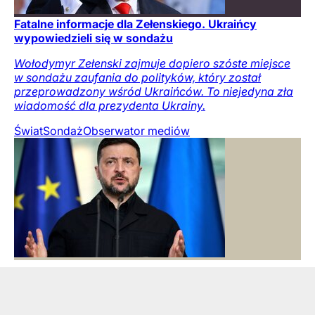
Fatalne informacje dla Zełenskiego. Ukraińcy
wypowiedzieli się w sondażu
Wołodymyr Zełenski zajmuje dopiero szóste miejsce
w sondażu zaufania do polityków, który został
przeprowadzony wśród Ukraińców. To niejedyna zła
wiadomość dla prezydenta Ukrainy.
Świat
Sondaż
Obserwator mediów