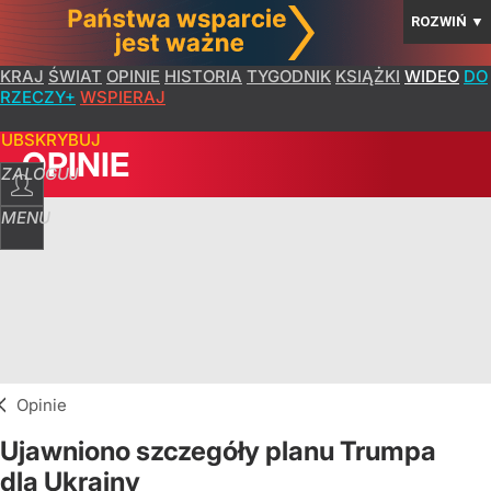
ROZWIŃ
▼
KRAJ
ŚWIAT
OPINIE
HISTORIA
TYGODNIK
KSIĄŻKI
WIDEO
DO
RZECZY+
WSPIERAJ
SUBSKRYBUJ
OPINIE
ZALOGUJ
MENU
Opinie
Ujawniono szczegóły planu Trumpa
dla Ukrainy