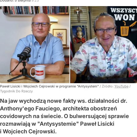
Dodano:
5
sierpnia
9:23
Paweł Lisicki i Wojciech Cejrowski w programie "Antysystem"
/ Źródło:
YouTube
/
Tygodnik Do Rzeczy
Na jaw wychodzą nowe fakty ws. działalności dr.
Anthony'ego Fauciego, architekta obostrzeń
covidowych na świecie. O bulwersującej sprawie
rozmawiają w "Antysystemie" Paweł Lisicki
i Wojciech Cejrowski.