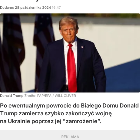
Dodano:
28
października
2024
16:47
Donald Trump
Źródło:
PAP/EPA
/
WILL OLIVER
Po ewentualnym powrocie do Białego Domu Donald
Trump zamierza szybko zakończyć wojnę
na Ukrainie poprzez jej "zamrożenie”.