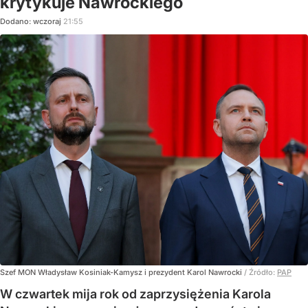
krytykuje Nawrockiego
Dodano:
wczoraj
21:55
Szef MON Władysław Kosiniak-Kamysz i prezydent Karol Nawrocki
/ Źródło:
PAP
W czwartek mija rok od zaprzysiężenia Karola