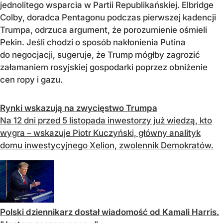
jednolitego wsparcia w Partii Republikańskiej. Elbridge
Colby, doradca Pentagonu podczas pierwszej kadencji
Trumpa, odrzuca argument, że porozumienie ośmieli
Pekin. Jeśli chodzi o sposób nakłonienia Putina
do negocjacji, sugeruje, że Trump mógłby zagrozić
załamaniem rosyjskiej gospodarki poprzez obniżenie
cen ropy i gazu.
Rynki wskazują na zwycięstwo Trumpa
Na 12 dni przed 5 listopada inwestorzy już wiedzą, kto
wygra – wskazuje Piotr Kuczyński, główny analityk
domu inwestycyjnego Xelion, zwolennik Demokratów.
Polski dziennikarz dostał wiadomość od Kamali Harris.