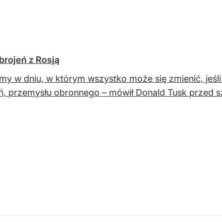
brojeń z Rosją
my w dniu, w którym wszystko może się zmienić, jeśl
ń, przemysłu obronnego – mówił Donald Tusk przed 