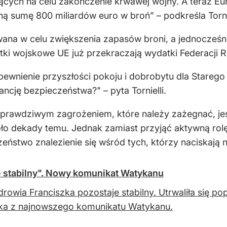
jących na celu zakończenie krwawej wojny. A teraz Eur
 sumę 800 miliardów euro w broń” – podkreśla Tornie
wana w celu zwiększenia zapasów broni, a jednocześn
tki wojskowe UE już przekraczają wydatki Federacji Ro
ewnienie przyszłości pokoju i dobrobytu dla Starego
ncję bezpieczeństwa?" – pyta Tornielli.
 prawdziwym zagrożeniem, które należy zażegnać, jes
oło dekady temu. Jednak zamiast przyjąć aktywną rol
eństwo znalezienie się wśród tych, którzy naciskają n
e stabilny". Nowy komunikat Watykanu
drowia Franciszka pozostaje stabilny. Utrwaliła się
ka z najnowszego komunikatu Watykanu.