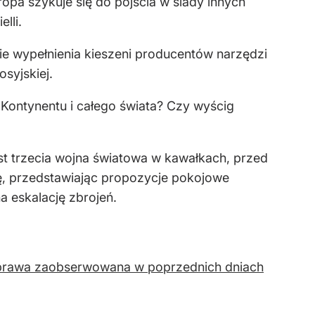
opa szykuje się do pójścia w ślady innych
lli.
ie wypełnienia kieszeni producentów narzędzi
syjskiej.
 Kontynentu i całego świata? Czy wyścig
t trzecia wojna światowa w kawałkach, przed
ę, przedstawiając propozycje pokojowe
a eskalację zbrojeń.
 poprawa zaobserwowana w poprzednich dniach