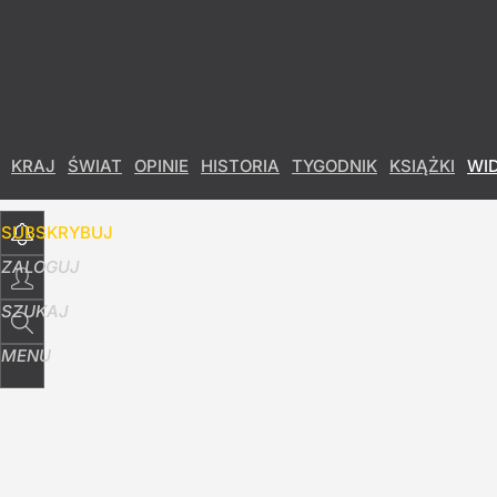
Udostępnij
7
Skomentuj
KRAJ
ŚWIAT
OPINIE
HISTORIA
TYGODNIK
KSIĄŻKI
WI
SUBSKRYBUJ
ZALOGUJ
SZUKAJ
MENU