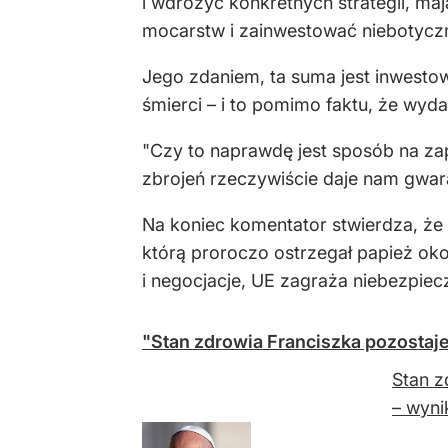
i wdrożyć konkretnych strategii, ma
mocarstw i zainwestować niebotyczną
Jego zdaniem, ta suma jest inwesto
śmierci – i to pomimo faktu, że wyda
"Czy to naprawdę jest sposób na zap
zbrojeń rzeczywiście daje nam gwara
Na koniec komentator stwierdza, że
którą proroczo ostrzegał papież ok
i negocjacje, UE zagraża niebezpiecz
"Stan zdrowia Franciszka pozostaj
Stan z
– wyni