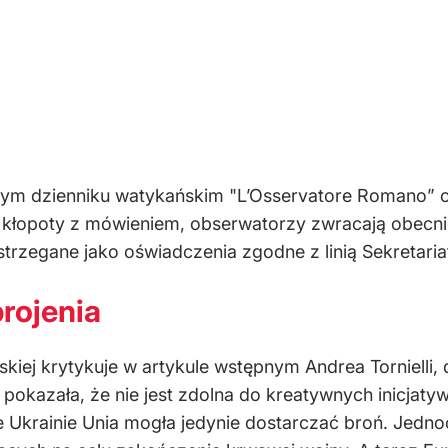
ym dzienniku watykańskim "L’Osservatore Romano” o
kłopoty z mówieniem, obserwatorzy zwracają obecni
rzegane jako oświadczenia zgodne z linią Sekretariatu
rojenia
jskiej krytykuje w artykule wstępnym Andrea Torniel
 pokazała, że nie jest zdolna do kreatywnych inicjat
e Ukrainie Unia mogła jedynie dostarczać broń. Jedno