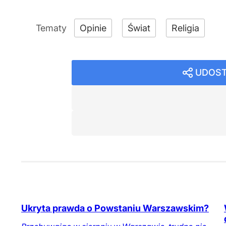
Opinie
Świat
Religia
UDOST
Ukryta prawda o Powstaniu Warszawskim?