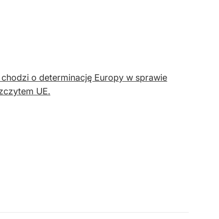
i chodzi o determinację Europy w sprawie
szczytem UE.