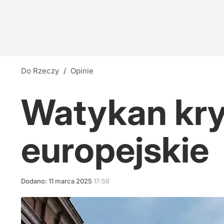
Do Rzeczy
/
Opinie
Watykan kry
europejskie
Dodano:
11
marca
2025
17:56