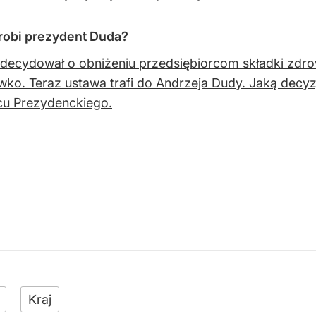
robi prezydent Duda?
decydował o obniżeniu przedsiębiorcom składki zdro
wko. Teraz ustawa trafi do Andrzeja Dudy. Jaką decy
cu Prezydenckiego.
Kraj