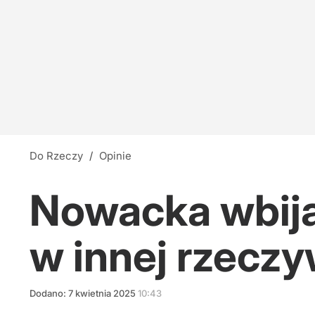
Do Rzeczy
/
Opinie
Nowacka wbija
w innej rzeczy
Dodano:
7
kwietnia
2025
10:43