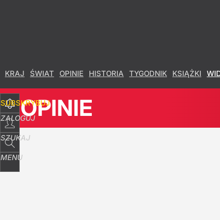
Udostępnij
16
Skomentuj
KRAJ
ŚWIAT
OPINIE
HISTORIA
TYGODNIK
KSIĄŻKI
WI
OPINIE
SUBSKRYBUJ
ZALOGUJ
SZUKAJ
MENU