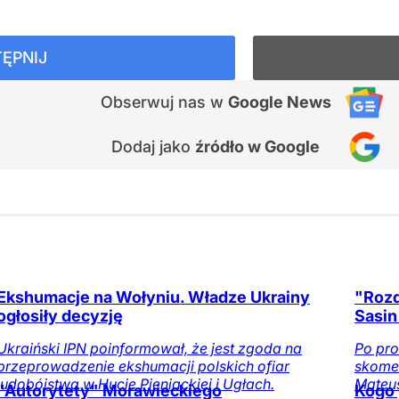
ĘPNIJ
Obserwuj nas
w
Google News
Dodaj jako
źródło w Google
Ekshumacje na Wołyniu. Władze Ukrainy
"Rozd
ogłosiły decyzję
Sasin
Ukraiński IPN poinformował, że jest zgoda na
Po pro
przeprowadzenie ekshumacji polskich ofiar
skomen
ludobójstwa w Hucie Pieniackiej i Ugłach.
Mateu
"Autorytety" Morawieckiego
Kogo 