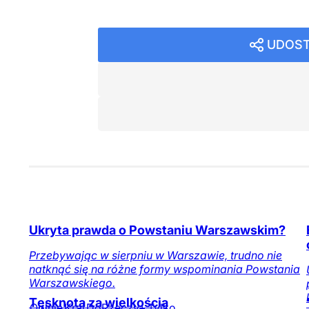
UDOST
Ukryta prawda o Powstaniu Warszawskim?
Przebywając w sierpniu w Warszawie, trudno nie
natknąć się na różne formy wspominania Powstania
Warszawskiego.
Tęsknota za wielkością
Opinie
Kraj
DoRzeczy+
Tylko