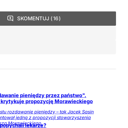
SKOMENTUJ
16
awanie pieniędzy przez państwo".
 krytykuje propozycję Morawieckiego
stu rozdawanie pieniędzy – tak Jacek Sasin
tował jedną z propozycji stowarzyszenia
sza Morawieckiego.
popychali lekarze?