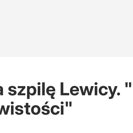
 szpilę Lewicy. 
wistości"