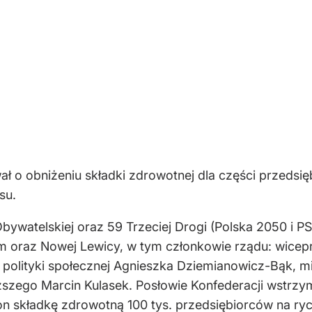
 o obniżeniu składki zdrowotnej dla części przedsię
su.
Obywatelskiej oraz 59 Trzeciej Drogi (Polska 2050 i P
em oraz Nowej Lewicy, w tym członkowie rządu: wicepre
i polityki społecznej Agnieszka Dziemianowicz-Bąk, mi
yższego Marcin Kulasek. Posłowie Konfederacji wstrzym
on składkę zdrowotną 100 tys. przedsiębiorców na ryc