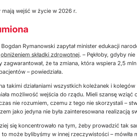
y mają wejść w życie w 2026 r.
umiona
t Bogdan Rymanowski zapytał minister edukacji narod
a
obniżeniem składki zdrowotnej
. – Pękłoby, gdyby nie
 zagwarantował, że ta zmiana, która wspiera 2,5 mln 
pacjentów – powiedziała.
a takimi działaniami wszystkich koleżanek i kolegów
ała możliwość wejścia do rządu. Mieli szansę wziąć
 czas nie rozumiem, czemu z tego nie skorzystali – st
zem jako jedyna nie była zainteresowana realizacją 
ziej się koncentrowało na tym, żeby prowadzić tak 
 to może bylibyśmy w innej rzeczywistości – mówiła m