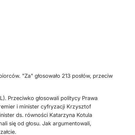
biorców. "Za" głosowało 213 posłów, przeciw
SL). Przeciwko głosowali politycy Prawa
mier i minister cyfryzacji Krzysztof
nister ds. równości Katarzyna Kotula
ali się od głosu. Jak argumentowali,
załcie.