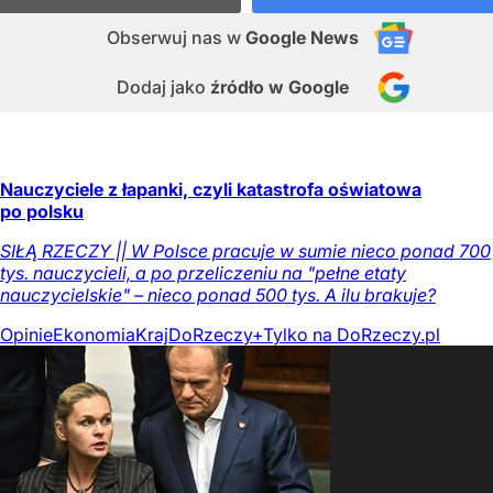
Obserwuj nas
w
Google News
Dodaj jako
źródło w Google
Nauczyciele z łapanki, czyli katastrofa oświatowa
po polsku
SIŁĄ RZECZY || W Polsce pracuje w sumie nieco ponad 700
tys. nauczycieli, a po przeliczeniu na "pełne etaty
nauczycielskie" – nieco ponad 500 tys. A ilu brakuje?
Opinie
Ekonomia
Kraj
DoRzeczy+
Tylko na DoRzeczy.pl