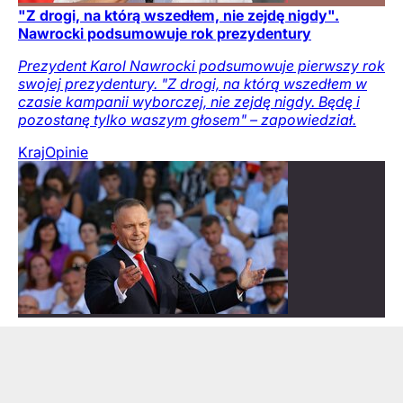
"Z drogi, na którą wszedłem, nie zejdę nigdy".
Nawrocki podsumowuje rok prezydentury
Prezydent Karol Nawrocki podsumowuje pierwszy rok
swojej prezydentury. "Z drogi, na którą wszedłem w
czasie kampanii wyborczej, nie zejdę nigdy. Będę i
pozostanę tylko waszym głosem" – zapowiedział.
Kraj
Opinie