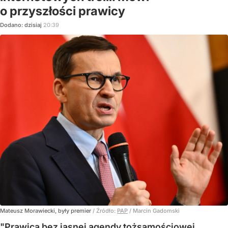
o przyszłości prawicy
Dodano:
dzisiaj
20:39
Mateusz Morawiecki, były premier
/ Źródło:
PAP
/
Marcin Gadomski
"Prawica bez jasnej agendy tożsamościowej