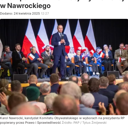
w Nawrockiego
Dodano:
24
kwietnia
2025
12:27
Karol Nawrocki, kandydat Komitetu Obywatelskiego w wyborach na prezydenta RP
popierany przez Prawo i Sprawiedliwość
Źródło:
PAP
/
Tytus Żmijewski