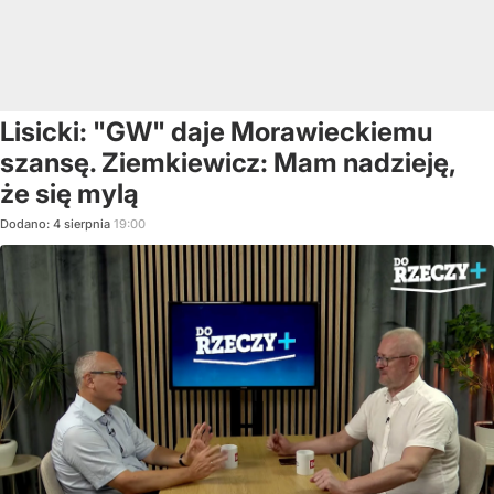
Lisicki: "GW" daje Morawieckiemu
szansę. Ziemkiewicz: Mam nadzieję,
że się mylą
Dodano:
4
sierpnia
19:00