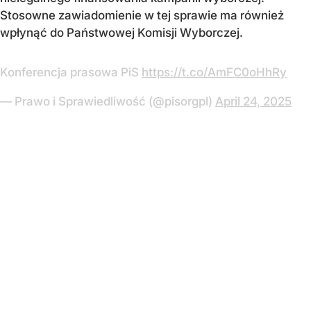
Stosowne zawiadomienie w tej sprawie ma również
wpłynąć do Państwowej Komisji Wyborczej.
Konferencja prasowa PiS
https://t.co/AmFC0oHhRy
— Prawo i Sprawiedliwość (@pisorgpl)
April 24, 2025