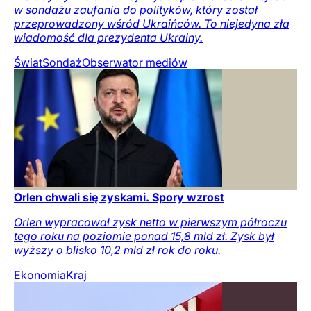
w sondażu zaufania do polityków, który został
przeprowadzony wśród Ukraińców. To niejedyna zła
wiadomość dla prezydenta Ukrainy.
Świat
Sondaż
Obserwator mediów
Orlen chwali się zyskami. Spory wzrost
Orlen wypracował zysk netto w pierwszym półroczu
tego roku na poziomie ponad 15,8 mld zł. Zysk był
wyższy o blisko 10,2 mld zł rok do roku.
Ekonomia
Kraj