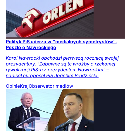
Polityk PiS uderza w "medialnych symetrystów".
Poszło o Nawrockiego
Karol Nawrocki obchodzi pierwszą rocznicę swojej
prezydentury. "Zabawne są te wróżby o rzekomej
rywalizacji PiS-u z prezydentem Nawrockim" –
napisał europoseł PiS Joachim Brudziński.
Opinie
Kraj
Obserwator mediów