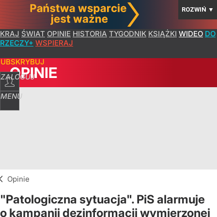
ROZWIŃ
▼
KRAJ
ŚWIAT
OPINIE
HISTORIA
TYGODNIK
KSIĄŻKI
WIDEO
DO
RZECZY+
WSPIERAJ
SUBSKRYBUJ
OPINIE
ZALOGUJ
MENU
Opinie
"Patologiczna sytuacja". PiS alarmuje
o kampanii dezinformacji wymierzonej