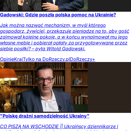
Gadowski: Gdzie poszła polska pomoc na Ukrainie?
Jak można nazwać mechanizm, w myśl którego
gospodarz, żywiciel, przekazuje pieniądze na to, aby gość
zajmował kolejne pokoje, a w końcu wynajmował mu jego
własne meble i pobierał opłaty za przygotowywane przez
siebie posiłki? – pyta Witold Gadowski.
Opinie
Kraj
Tylko na DoRzeczy.pl
DoRzeczy+
"Polskę drażni samodzielność Ukrainy"
CO PISZĄ NA WSCHODZIE || Ukraińscy dziennikarze i