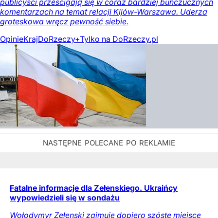
publicyści prześcigają się w coraz bardziej buńczucznych
komentarzach na temat relacji Kijów-Warszawa. Uderza
groteskowa wręcz pewność siebie.
Opinie
Kraj
DoRzeczy+
Tylko na DoRzeczy.pl
Fatalne informacje dla Zełenskiego. Ukraińcy
wypowiedzieli się w sondażu
Wołodymyr Zełenski zajmuje dopiero szóste miejsce