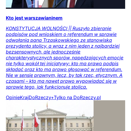
Kto jest warszawianinem
KONSTYTUCJA WOLNOŚCI || Ruszyło zbieranie
podpisów pod wnioskiem o referendum w sprawie
odwołania pana Trzaskowskiego ze stanowiska
prezydenta stolicy, a wraz z nim jeden z najbardziej
bezsensownych, ale jednocześnie
charakterystycznych sporów, napędzających emocje
nie tylko wokół tej inicjatywy: kto ma prawo podpis
składać oraz kto ma prawo głosować w referendum.
Nie w sensie prawnym, lecz, by tak rzec, etycznym. A
czasami – kto ma nawet prawo wypowiadać się w
sprawie tego, jak funkcjonuje stolica.
Opinie
Kraj
DoRzeczy+
Tylko na DoRzeczy.pl