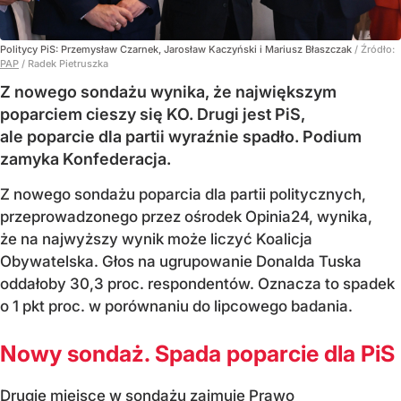
Politycy PiS: Przemysław Czarnek, Jarosław Kaczyński i Mariusz Błaszczak
/ Źródło:
PAP
/
Radek Pietruszka
Z nowego sondażu wynika, że największym
poparciem cieszy się KO. Drugi jest PiS,
ale poparcie dla partii wyraźnie spadło. Podium
zamyka Konfederacja.
Z nowego sondażu poparcia dla partii politycznych,
przeprowadzonego przez ośrodek Opinia24, wynika,
że na najwyższy wynik może liczyć Koalicja
Obywatelska. Głos na ugrupowanie Donalda Tuska
oddałoby 30,3 proc. respondentów. Oznacza to spadek
o 1 pkt proc. w porównaniu do lipcowego badania.
Nowy sondaż. Spada poparcie dla PiS
Drugie miejsce w sondażu zajmuje Prawo