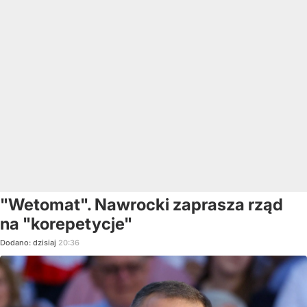
"Wetomat". Nawrocki zaprasza rząd
na "korepetycje"
Dodano:
dzisiaj
20:36