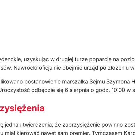
denckie, uzyskując w drugiej turze poparcie na pozi
łosów. Nawrocki oficjalnie obejmie urząd po złożeni
likowano postanowienie marszałka Sejmu Szymona Ho
oczystość odbędzie się 6 sierpnia o godz. 10:00 w s
zysiężenia
się jednak twierdzenia, że zaprzysiężenie powinno zos
u miał kierować nawet sam premier. Tymczasem Karol 