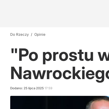
Do Rzeczy
/
Opinie
"Po prostu 
Nawrockieg
Dodano:
25
lipca
2025
17:59