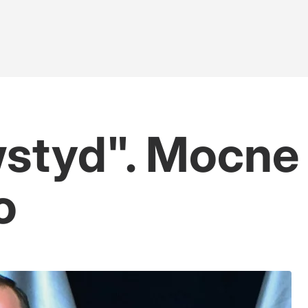
wstyd". Mocne
o