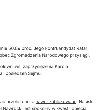
omie 50,89 proc. Jego kontrkandydat Rafał
u wobec Zgromadzenia Narodowego przysięgi.
łowni ws. zaprzysiężenia Karola
ali posiedzeń Sejmu.
tać przełożone, a
nawet zablokowane
. Naciski
Nawrocki jest spokojny w kwestii objęcia