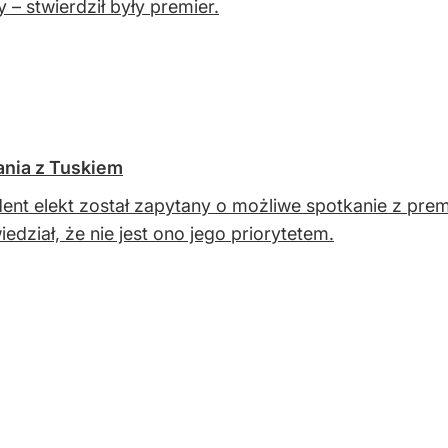
 – stwierdził były premier.
ania z Tuskiem
ent elekt został zapytany o możliwe spotkanie z pr
edział, że nie jest ono jego priorytetem.