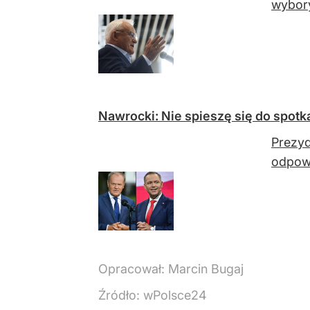
wybory
Nawrocki: Nie spieszę się do spotk
Prezyd
odpowi
Opracował:
Marcin Bugaj
Źródło:
wPolsce24