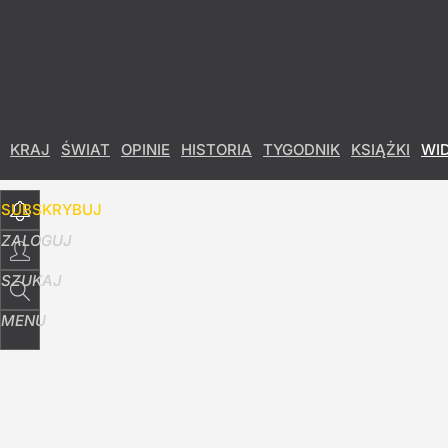
Udostępnij
0
Skomentuj
KRAJ
ŚWIAT
OPINIE
HISTORIA
TYGODNIK
KSIĄŻKI
WI
SUBSKRYBUJ
ZALOGUJ
SZUKAJ
MENU