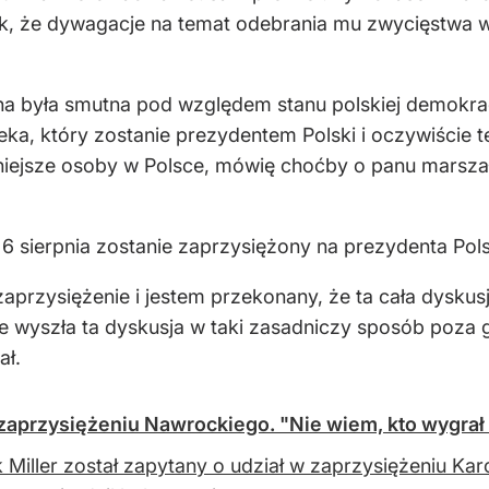
ak, że dywagacje na temat odebrania mu zwycięstwa 
czna była smutna pod względem stanu polskiej demokrac
a, który zostanie prezydentem Polski i oczywiście ten
niejsze osoby w Polsce, mówię choćby o panu marszałku 
 6 sierpnia zostanie zaprzysiężony na prezydenta Pol
przysiężenie i jestem przekonany, że ta cała dyskusj
nie wyszła ta dyskusja w taki zasadniczy sposób poza 
ał.
 zaprzysiężeniu Nawrockiego. "Nie wiem, kto wygra
 Miller został zapytany o udział w zaprzysiężeniu Ka