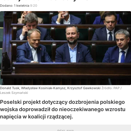
Dodano:
1
kwietnia
9:20
Donald Tusk, Władysław Kosiniak-Kamysz, Krzysztof Gawkowski
Źródło:
PAP
/
Leszek Szymański
Poselski projekt dotyczący dozbrojenia polskiego
wojska doprowadził do nieoczekiwanego wzrostu
napięcia w koalicji rządzącej.