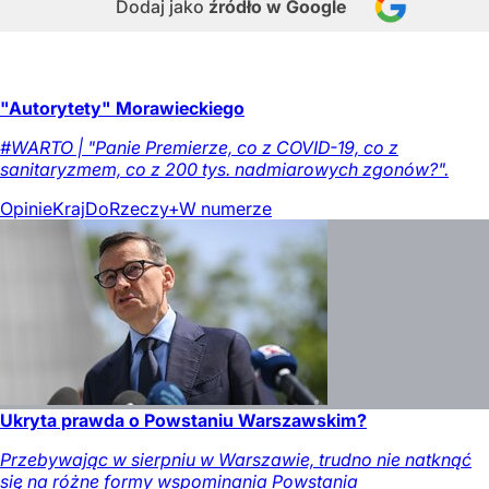
Dodaj jako
źródło w Google
"Autorytety" Morawieckiego
#WARTO | "Panie Premierze, co z COVID-19, co z
sanitaryzmem, co z 200 tys. nadmiarowych zgonów?".
Opinie
Kraj
DoRzeczy+
W numerze
Ukryta prawda o Powstaniu Warszawskim?
Przebywając w sierpniu w Warszawie, trudno nie natknąć
się na różne formy wspominania Powstania