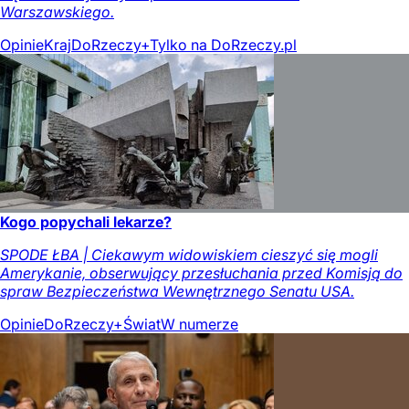
Warszawskiego.
Opinie
Kraj
DoRzeczy+
Tylko na DoRzeczy.pl
Kogo popychali lekarze?
SPODE ŁBA | Ciekawym widowiskiem cieszyć się mogli
Amerykanie, obserwujący przesłuchania przed Komisją do
spraw Bezpieczeństwa Wewnętrznego Senatu USA.
Opinie
DoRzeczy+
Świat
W numerze