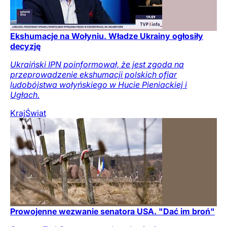
Ekshumacje na Wołyniu. Władze Ukrainy ogłosiły
decyzję
Ukraiński IPN poinformował, że jest zgoda na
przeprowadzenie ekshumacji polskich ofiar
ludobójstwa wołyńskiego w Hucie Pieniackiej i
Ugłach.
Kraj
Świat
Prowojenne wezwanie senatora USA. "Dać im broń"