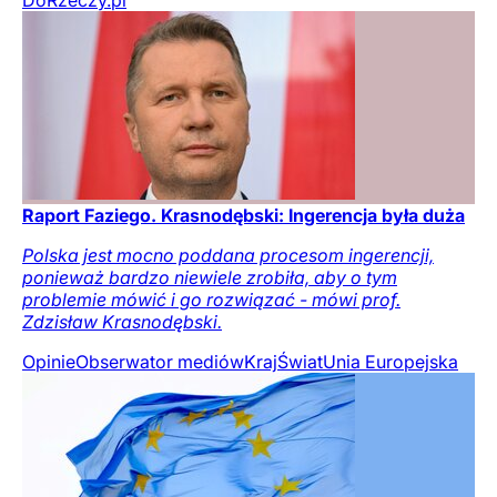
DoRzeczy.pl
Raport Faziego. Krasnodębski: Ingerencja była duża
Polska jest mocno poddana procesom ingerencji,
ponieważ bardzo niewiele zrobiła, aby o tym
problemie mówić i go rozwiązać - mówi prof.
Zdzisław Krasnodębski.
Opinie
Obserwator mediów
Kraj
Świat
Unia Europejska