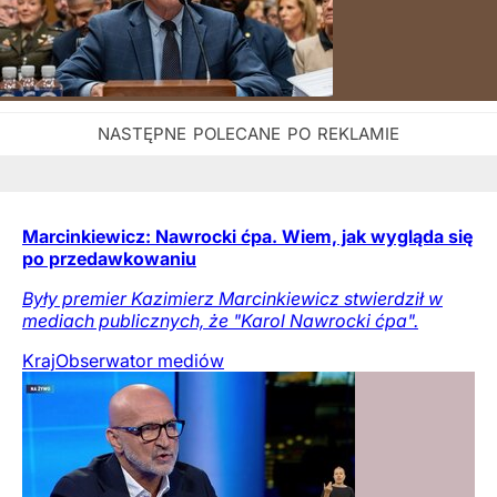
Marcinkiewicz: Nawrocki ćpa. Wiem, jak wygląda się
po przedawkowaniu
Były premier Kazimierz Marcinkiewicz stwierdził w
mediach publicznych, że "Karol Nawrocki ćpa".
Kraj
Obserwator mediów