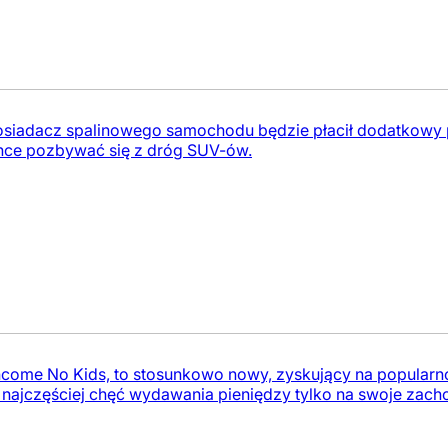
posiadacz spalinowego samochodu będzie płacił dodatkowy
chce pozbywać się z dróg SUV-ów.
Income No Kids, to stosunkowo nowy, zyskujący na popularn
najczęściej chęć wydawania pieniędzy tylko na swoje zachcia