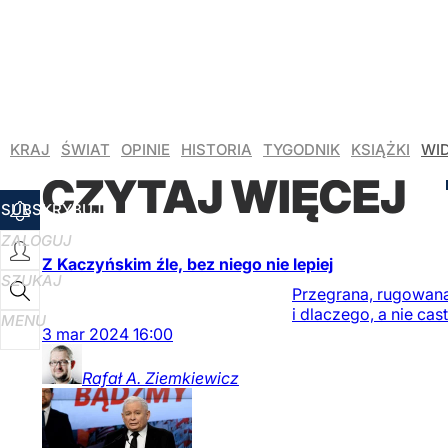
KRAJ
ŚWIAT
OPINIE
HISTORIA
TYGODNIK
KSIĄŻKI
WI
CZYTAJ WIĘCEJ
SUBSKRYBUJ
ZALOGUJ
Z Kaczyńskim źle, bez niego nie lepiej
SZUKAJ
Przegrana, rugowana 
i dlaczego, a nie ca
MENU
3
mar
2024
16:00
Rafał A.
Ziemkiewicz