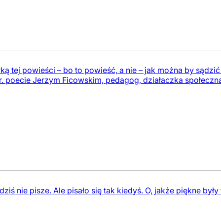
rką tej powieści – bo to powieść, a nie – jak można by sądzić
. poecie Jerzym Ficowskim, pedagog, działaczka społeczna
dziś nie pisze. Ale pisało się tak kiedyś. O, jakże piękne były