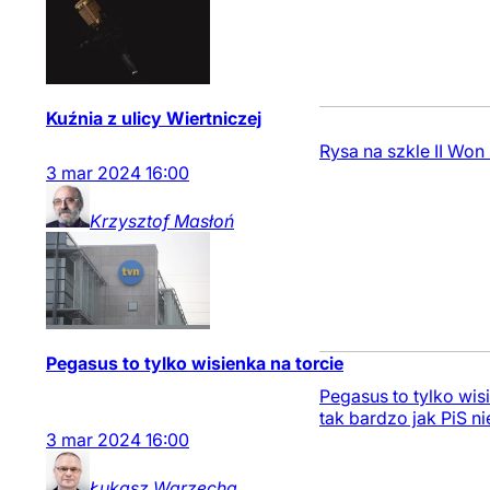
Kuźnia z ulicy Wiertniczej
Rysa na szkle II Won 
3
mar
2024
16:00
Krzysztof
Masłoń
Pegasus to tylko wisienka na torcie
Pegasus to tylko wi
tak bardzo jak PiS ni
3
mar
2024
16:00
Łukasz
Warzecha