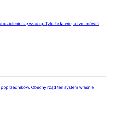
odzielenie się władzą. Tyle że łatwiej o tym mówić
my poprzedników. Obecny rząd ten system właśnie