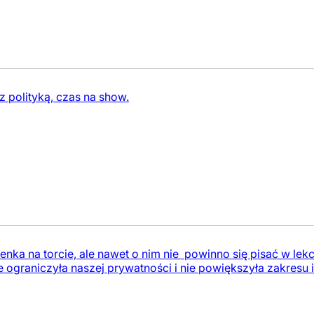
z polityką, czas na show.
sienka na torcie, ale nawet o nim nie powinno się pisać w 
e ograniczyła naszej prywatności i nie powiększyła zakresu i