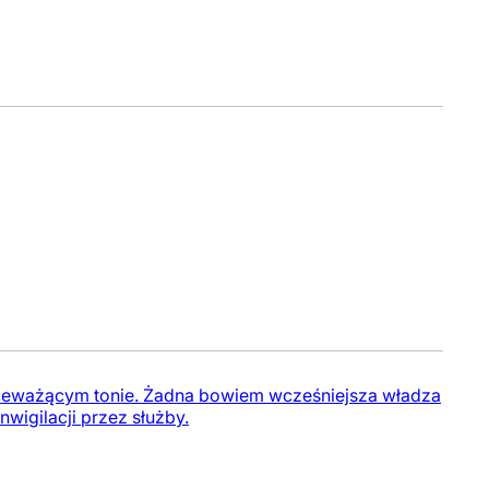
lekceważącym tonie. Żadna bowiem wcześniejsza władza
nwigilacji przez służby.