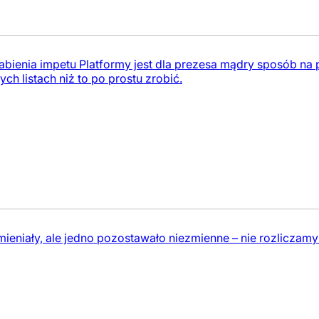
bienia impetu Platformy jest dla prezesa mądry sposób na p
ch listach niż to po prostu zrobić.
mieniały, ale jedno pozostawało niezmienne – nie rozlicza