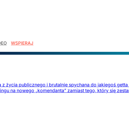
DEO
WSPIERAJ
z życia publicznego i brutalnie spychana do jakiegoś getta 
stingu na nowego „komendanta” zamiast tego, który się zestar