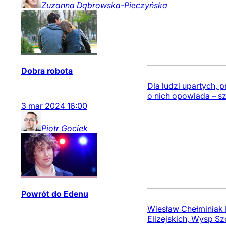
Zuzanna
Dąbrowska-Pieczyńska
Dobra robota
Dla ludzi upartych,
o nich opowiada – sz
3
mar
2024
16:00
Piotr
Gociek
Powrót do Edenu
Wiesław Chełminiak I
Elizejskich, Wysp Szc