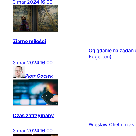
3
mar
2024
16:00
Ziarno miłości
Oglądanie na żądanie 
Edgerton).
3
mar
2024
16:00
Piotr
Gociek
Czas zatrzymany
Wiesław Chełminiak I
3
mar
2024
16:00