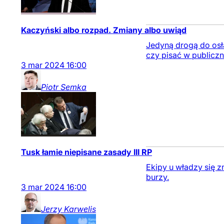
Kaczyński albo rozpad. Zmiany albo uwiąd
Jedyną drogą do osła
czy pisać w publiczny
3
mar
2024
16:00
Piotr
Semka
Tusk łamie niepisane zasady III RP
Ekipy u władzy się z
burzy.
3
mar
2024
16:00
Jerzy
Karwelis