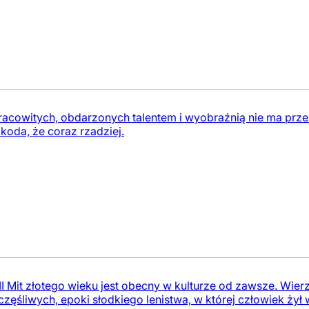
 pracowitych, obdarzonych talentem i wyobraźnią nie ma pr
koda, że coraz rzadziej.
I Mit złotego wieku jest obecny w kulturze od zawsze. Wierz
zęśliwych, epoki słodkiego lenistwa, w której człowiek żył w