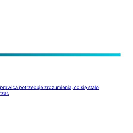
prawica potrzebuje zrozumienia, co się stało
zał.