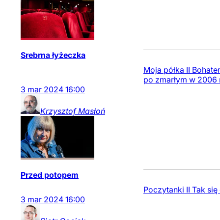
Srebrna łyżeczka
Moja półka II Bohate
po zmarłym w 2006 r
3
mar
2024
16:00
Krzysztof
Masłoń
Przed potopem
Poczytanki II Tak się 
3
mar
2024
16:00