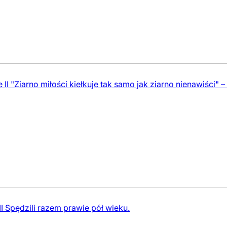
II "Ziarno miłości kiełkuje tak samo jak ziarno nienawiści" 
I Spędzili razem prawie pół wieku.