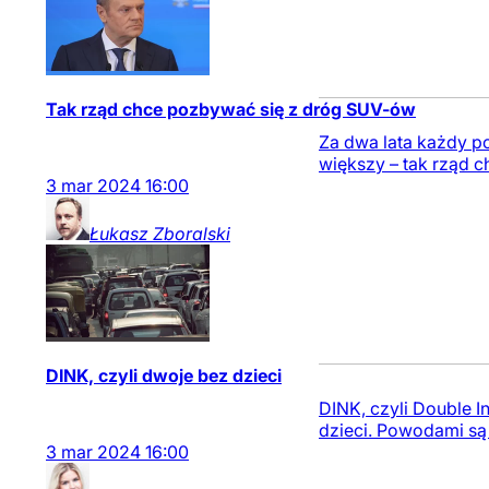
Tak rząd chce pozbywać się z dróg SUV-ów
Za dwa lata każdy 
większy – tak rząd 
3
mar
2024
16:00
Łukasz
Zboralski
DINK, czyli dwoje bez dzieci
DINK, czyli Double 
dzieci. Powodami są 
3
mar
2024
16:00