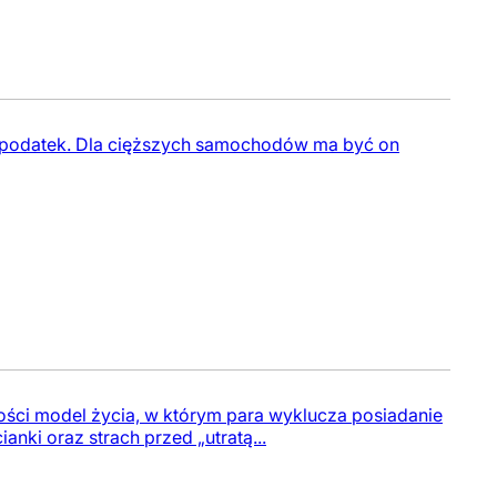
 podatek. Dla cięższych samochodów ma być on
ości model życia, w którym para wyklucza posiadanie
nki oraz strach przed „utratą...