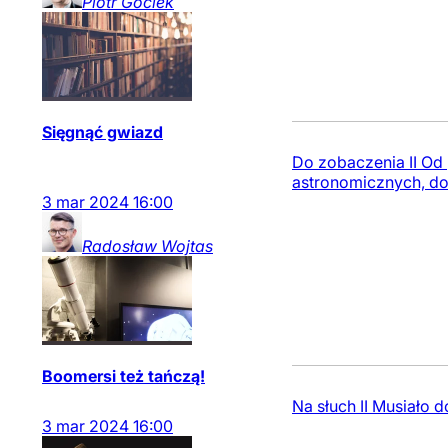
Piotr
Gociek
Sięgnąć gwiazd
Do zobaczenia II Od
astronomicznych, d
3
mar
2024
16:00
Radosław
Wojtas
Boomersi też tańczą!
Na słuch II Musiało 
3
mar
2024
16:00