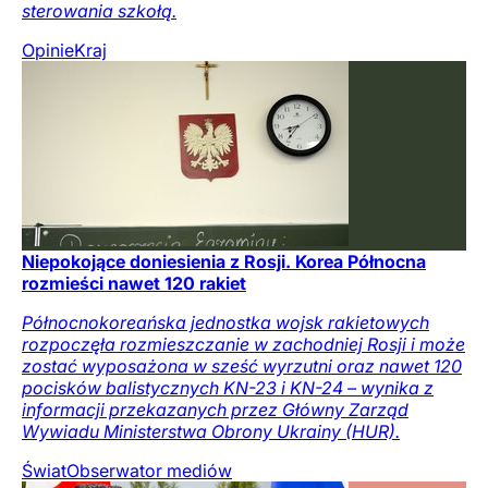
sterowania szkołą.
Opinie
Kraj
Niepokojące doniesienia z Rosji. Korea Północna
rozmieści nawet 120 rakiet
Północnokoreańska jednostka wojsk rakietowych
rozpoczęła rozmieszczanie w zachodniej Rosji i może
zostać wyposażona w sześć wyrzutni oraz nawet 120
pocisków balistycznych KN-23 i KN-24 – wynika z
informacji przekazanych przez Główny Zarząd
Wywiadu Ministerstwa Obrony Ukrainy (HUR).
Świat
Obserwator mediów