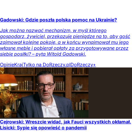
Gadowski: Gdzie poszła polska pomoc na Ukrainie?
Jak można nazwać mechanizm, w myśl którego
gospodarz, żywiciel, przekazuje pieniądze na to, aby gość
zajmował kolejne pokoje, a w końcu wynajmował mu jego
własne meble i pobierał opłaty za przygotowywane przez
siebie posiłki? – pyta Witold Gadowski.
Opinie
Kraj
Tylko na DoRzeczy.pl
DoRzeczy+
Cejrowski: Wreszcie widać, jak Fauci wszystkich okłamał.
Lisicki: Sypie się opowieść o pandemii