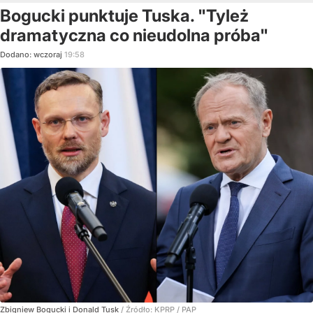
Bogucki punktuje Tuska. "Tyleż
dramatyczna co nieudolna próba"
Dodano:
wczoraj
19:58
Zbigniew Bogucki i Donald Tusk
/ Źródło:
KPRP / PAP