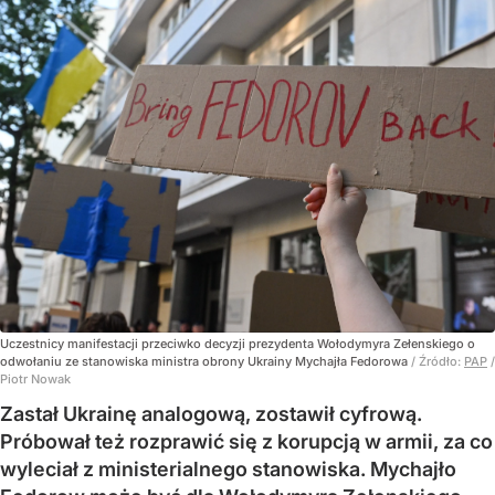
Uczestnicy manifestacji przeciwko decyzji prezydenta Wołodymyra Zełenskiego o
odwołaniu ze stanowiska ministra obrony Ukrainy Mychajła Fedorowa
/ Źródło:
PAP
/
Piotr Nowak
Zastał Ukrainę analogową, zostawił cyfrową.
Próbował też rozprawić się z korupcją w armii, za co
wyleciał z ministerialnego stanowiska. Mychajło