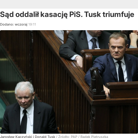
Sąd oddalił kasację PiS. Tusk triumfuje
Dodano:
wczoraj
19:11
Jarosław Kaczyński i Donald Tusk
/ Źródło:
PAP
/
Radek Pietruszka