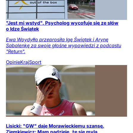
"Jest mi wstyd". Psycholog wycofuje się ze słów
o Idze Świątek
Ewa Woydyłło przeprosiła Igę Świątek i Arynę
Sabalenkę za swoje głośne wypowiedzi z podcastu
"Return".
Opinie
Kraj
Sport
Lisicki: "GW" daje Morawieckiemu szansę.
Ziemkiewicz: Mam nadzieję, że się mylą