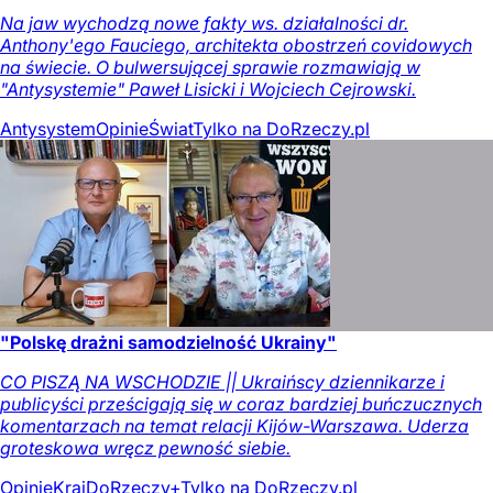
Na jaw wychodzą nowe fakty ws. działalności dr.
Anthony'ego Fauciego, architekta obostrzeń covidowych
na świecie. O bulwersującej sprawie rozmawiają w
"Antysystemie" Paweł Lisicki i Wojciech Cejrowski.
Antysystem
Opinie
Świat
Tylko na DoRzeczy.pl
"Polskę drażni samodzielność Ukrainy"
CO PISZĄ NA WSCHODZIE || Ukraińscy dziennikarze i
publicyści prześcigają się w coraz bardziej buńczucznych
komentarzach na temat relacji Kijów-Warszawa. Uderza
groteskowa wręcz pewność siebie.
Opinie
Kraj
DoRzeczy+
Tylko na DoRzeczy.pl