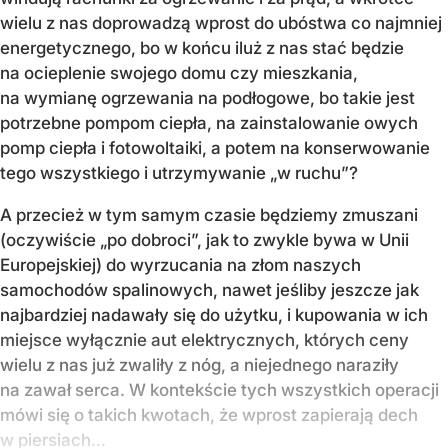
wielu z nas doprowadzą wprost do ubóstwa co najmniej
energetycznego, bo w końcu iluż z nas stać będzie
na ocieplenie swojego domu czy mieszkania,
na wymianę ogrzewania na podłogowe, bo takie jest
potrzebne pompom ciepła, na zainstalowanie owych
pomp ciepła i fotowoltaiki, a potem na konserwowanie
tego wszystkiego i utrzymywanie „w ruchu”?
A przecież w tym samym czasie będziemy zmuszani
(oczywiście „po dobroci”, jak to zwykle bywa w Unii
Europejskiej) do wyrzucania na złom naszych
samochodów spalinowych, nawet jeśliby jeszcze jak
najbardziej nadawały się do użytku, i kupowania w ich
miejsce wyłącznie aut elektrycznych, których ceny
wielu z nas już zwaliły z nóg, a niejednego naraziły
na zawał serca. W kontekście tych wszystkich operacji
mówi się o takich kwotach, że wprost zapierają dech
w piersiach…