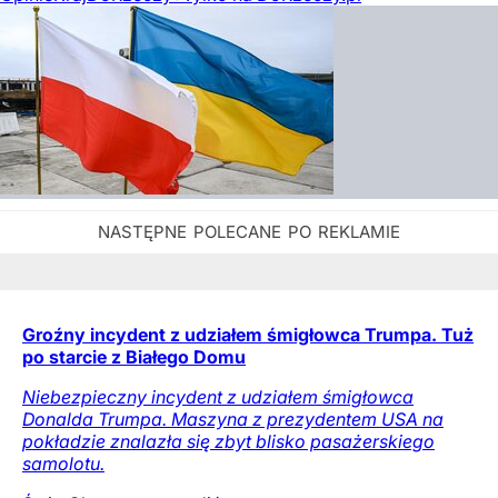
Groźny incydent z udziałem śmigłowca Trumpa. Tuż
po starcie z Białego Domu
Niebezpieczny incydent z udziałem śmigłowca
Donalda Trumpa. Maszyna z prezydentem USA na
pokładzie znalazła się zbyt blisko pasażerskiego
samolotu.