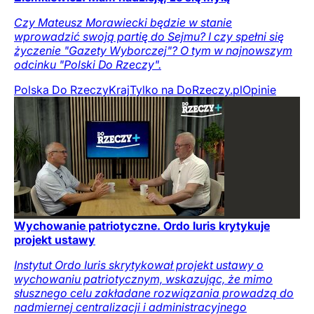
Czy Mateusz Morawiecki będzie w stanie
wprowadzić swoją partię do Sejmu? I czy spełni się
życzenie "Gazety Wyborczej"? O tym w najnowszym
odcinku "Polski Do Rzeczy".
Polska Do Rzeczy
Kraj
Tylko na DoRzeczy.pl
Opinie
Wychowanie patriotyczne. Ordo Iuris krytykuje
projekt ustawy
Instytut Ordo Iuris skrytykował projekt ustawy o
wychowaniu patriotycznym, wskazując, że mimo
słusznego celu zakładane rozwiązania prowadzą do
nadmiernej centralizacji i administracyjnego