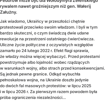
Fedorow może być dla Wołodymyra Zełenskiego
rywalem nawet groźniejszym niż gen. Wałerij
Załużny.
Jak wiadomo, Ukraińcy w przeszłości chętnie
protestowali przeciwko swoim władzom. I byli w tym
bardzo skuteczni, o czym świadczą dwie udane
rewolucje na przestrzeni ostatniego ćwierćwiecza.
Uliczne życie polityczne z oczywistych względów
zamarło po 24 lutego 2022 r. Efekt flagi sprawia,
że władzy można więcej wybaczyć. Przed protestami
powstrzymuje albo lojalność wobec rządzących
w warunkach wojny, albo strach przed konsekwencjami.
Są jednak pewne granice. Odkąd wybuchła
pełnoskalowa wojna, na Ukrainie doszło jedynie
do dwóch fal masowych protestów: w lipcu 2025
i w lipcu 2026 r. Za pierwszym razem powodem była
próba ograniczenia niezależności...