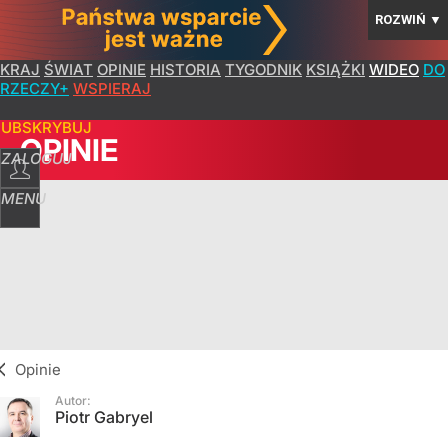
ROZWIŃ
▼
KRAJ
ŚWIAT
OPINIE
HISTORIA
TYGODNIK
KSIĄŻKI
WIDEO
DO
RZECZY+
WSPIERAJ
SUBSKRYBUJ
OPINIE
ZALOGUJ
MENU
Opinie
Autor:
Piotr Gabryel