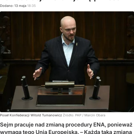
Dodano:
13
maja
18:35
Poseł Konfederacji Witold Tumanowicz
Źródło:
PAP
/
Marcin Obara
Sejm pracuje nad zmianą procedury ENA, ponieważ
wymaga tego Unia Europejska. – Każda taka zmiana