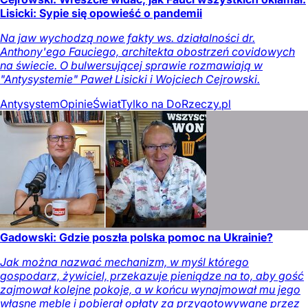
Lisicki: Sypie się opowieść o pandemii
Na jaw wychodzą nowe fakty ws. działalności dr.
Anthony'ego Fauciego, architekta obostrzeń covidowych
na świecie. O bulwersującej sprawie rozmawiają w
"Antysystemie" Paweł Lisicki i Wojciech Cejrowski.
Antysystem
Opinie
Świat
Tylko na DoRzeczy.pl
Gadowski: Gdzie poszła polska pomoc na Ukrainie?
Jak można nazwać mechanizm, w myśl którego
gospodarz, żywiciel, przekazuje pieniądze na to, aby gość
zajmował kolejne pokoje, a w końcu wynajmował mu jego
własne meble i pobierał opłaty za przygotowywane przez