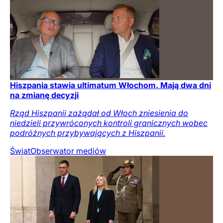
Hiszpania stawia ultimatum Włochom. Mają dwa dni
na zmianę decyzji
Rząd Hiszpanii zażądał od Włoch zniesienia do
niedzieli przywróconych kontroli granicznych wobec
podróżnych przybywających z Hiszpanii.
Świat
Obserwator mediów