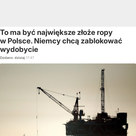
To ma być największe złoże ropy
w Polsce. Niemcy chcą zablokować
wydobycie
Dodano:
dzisiaj
17:47