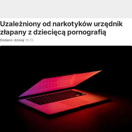
Uzależniony od narkotyków urzędnik
złapany z dziecięcą pornografią
Dodano:
dzisiaj
18:25