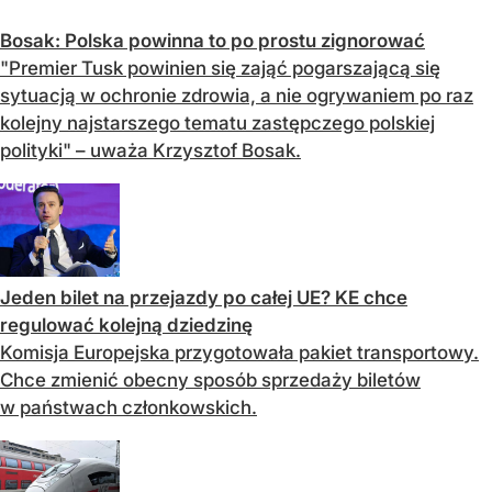
Bosak: Polska powinna to po prostu zignorować
"Premier Tusk powinien się zająć pogarszającą się
sytuacją w ochronie zdrowia, a nie ogrywaniem po raz
kolejny najstarszego tematu zastępczego polskiej
polityki" – uważa Krzysztof Bosak.
Jeden bilet na przejazdy po całej UE? KE chce
regulować kolejną dziedzinę
Komisja Europejska przygotowała pakiet transportowy.
Chce zmienić obecny sposób sprzedaży biletów
w państwach członkowskich.