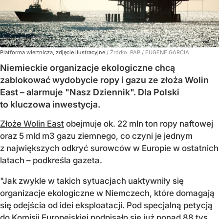
Platforma wiertnicza, zdjęcie ilustracyjne
/ Źródło:
PAP
/
EUGENE GARCIA
Niemieckie organizacje ekologiczne chcą
zablokować wydobycie ropy i gazu ze złoża Wolin
East – alarmuje "Nasz Dziennik". Dla Polski
to kluczowa inwestycja.
Złoże Wolin East
obejmuje ok. 22 mln ton ropy naftowej
oraz 5 mld m3 gazu ziemnego, co czyni je jednym
z największych odkryć surowców w Europie w ostatnich
latach – podkreśla gazeta.
"Jak zwykle w takich sytuacjach uaktywniły się
organizacje ekologiczne w Niemczech, które domagają
się odejścia od idei eksploatacji. Pod specjalną petycją
do Komisji Europejskiej podpisało się już ponad 88 tys.