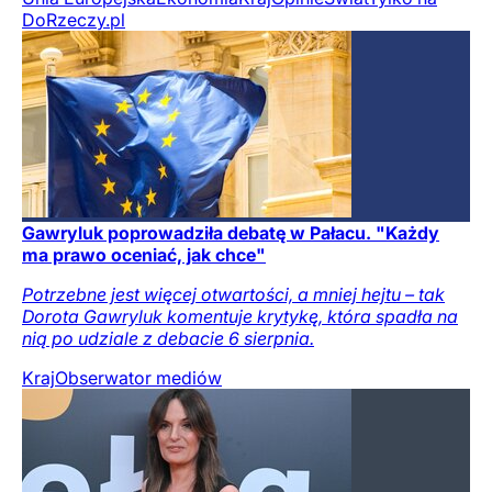
DoRzeczy.pl
Gawryluk poprowadziła debatę w Pałacu. "Każdy
ma prawo oceniać, jak chce"
Potrzebne jest więcej otwartości, a mniej hejtu – tak
Dorota Gawryluk komentuje krytykę, która spadła na
nią po udziale z debacie 6 sierpnia.
Kraj
Obserwator mediów