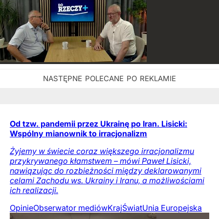
Od tzw. pandemii przez Ukrainę po Iran. Lisicki:
Wspólny mianownik to irracjonalizm
Żyjemy w świecie coraz większego irracjonalizmu
przykrywanego kłamstwem – mówi Paweł Lisicki,
nawiązując do rozbieżności między deklarowanymi
celami Zachodu ws. Ukrainy i Iranu, a możliwościami
ich realizacji.
Opinie
Obserwator mediów
Kraj
Świat
Unia Europejska