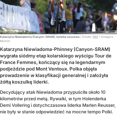
Katarzyna Niewiadoma (Canyon-SRAM), kolarka szosowa
/ Źródło:
PAP
/
Grzegorz
Momot
Katarzyna Niewiadoma-Phinney (Canyon-SRAM)
wygrała siódmy etap kolarskiego wyścigu Tour de
France Femmes, kończący się na legendarnym
podjeździe pod Mont Ventoux. Polka objęła
prowadzenie w klasyfikacji generalnej i założyła
żółtą koszulkę liderki.
Decydujący atak Niewiadoma przypuściła około 10
kilometrów przed metą. Rywalki, w tym Holenderka
Demi Vollering i dotychczasowa liderka Marlen Reusser,
nie były w stanie odpowiedzieć na mocne tempo Polki.