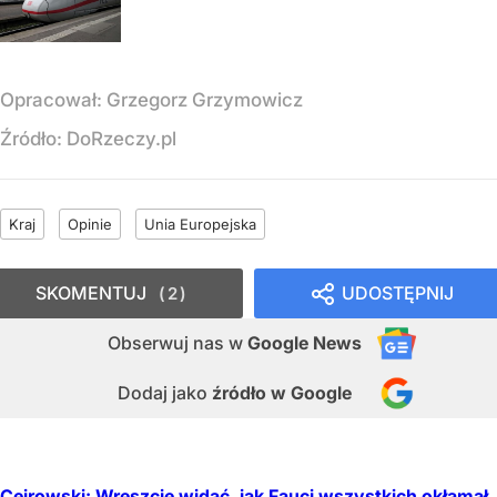
Opracował:
Grzegorz Grzymowicz
Źródło:
DoRzeczy.pl
Kraj
Opinie
Unia Europejska
SKOMENTUJ
UDOSTĘPNIJ
2
Obserwuj nas
w
Google News
Dodaj jako
źródło w Google
Cejrowski: Wreszcie widać, jak Fauci wszystkich okłamał.