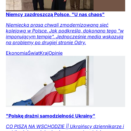
Niemcy zazdroszczą Polsce. "U nas chaos"
Niemiecka prasa chwali zmodernizowaną sieć
kolejową w Polsce. Jak podkreśla, dokonano tego "w
imponującym tempie". Jednocześnie media wskazują
na problemy po drugiej stronie Odry.
Ekonomia
Świat
Kraj
Opinie
"Polskę drażni samodzielność Ukrainy"
CO PISZĄ NA WSCHODZIE || Ukraińscy dziennikarze i