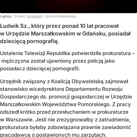
Laptop
/ Źródło:
Unsplash
/
Joshua Reddekopp
Ludwik Sz., który przez ponad 10 lat pracował
w Urzędzie Marszałkowskim w Gdańsku, posiadał
dziecięcą pornografię.
Ustalenia Telewizji Republika potwierdziła prokuratura –
mężczyzna został ujawniony przez policję jako
posiadacz dziecięcej pornografii.
Urzędnik związany z Koalicją Obywatelską zajmował
stanowisko wicedyrektora Departamentu Rozwoju
Gospodarczego ds. promocji gospodarczej w Urzędzie
Marszałkowskim Województwa Pomorskiego. Z pracy
odszedł krótko przed przesłuchaniem w prokuraturze
w Warszawie. Jeśli nie zrezygnowałby z zatrudnienia,
prokuratura byłaby zobowiązana prawnie zawiadomić
pracodawcę o postawionych mu zarzutach.