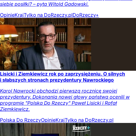
siebie posiłki? – pyta Witold Gadowski.
Opinie
Kraj
Tylko na DoRzeczy.pl
DoRzeczy+
Lisicki i Ziemkiewicz rok po zaprzysiężeniu. O silnych
i słabszych stronach prezydentury Nawrockiego
Karol Nawrocki obchodzi pierwszą rocznicę swojej
prezydentury. Dokonania nowej głowy państwa ocenili w
programie "Polska Do Rzeczy" Paweł Lisicki i Rafał
Ziemkiewicz.
Polska Do Rzeczy
Opinie
Kraj
Tylko na DoRzeczy.pl