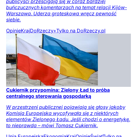
publicyści prześcigają się w coraz bardziej
buńczucznych komentarzach na temat relacji Kijów-
Warszawa. Uderza groteskowa wręcz pewność
siebie.
Opinie
Kraj
DoRzeczy+
Tylko na DoRzeczy.pl
Cukiernik przypomina: Zielony Ład to próba
centralnego sterowania gospodarką
W przestrzeni publicznej pojawiają się głosy jakoby
Komisja Europejska wycofywała się z niektórych
elementów Zielonego Ładu. Jeśli chodzi o energetykę,
to nieprawda – mówi Tomasz Cukiernik.
Unia Europejska
Ekonomia
Kraj
Opinie
Świat
Tylko na