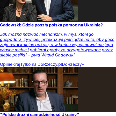
Gadowski: Gdzie poszła polska pomoc na Ukrainie?
Jak można nazwać mechanizm, w myśl którego
gospodarz, żywiciel, przekazuje pieniądze na to, aby gość
zajmował kolejne pokoje, a w końcu wynajmował mu jego
własne meble i pobierał opłaty za przygotowywane przez
siebie posiłki? – pyta Witold Gadowski.
Opinie
Kraj
Tylko na DoRzeczy.pl
DoRzeczy+
"Polskę drażni samodzielność Ukrainy"