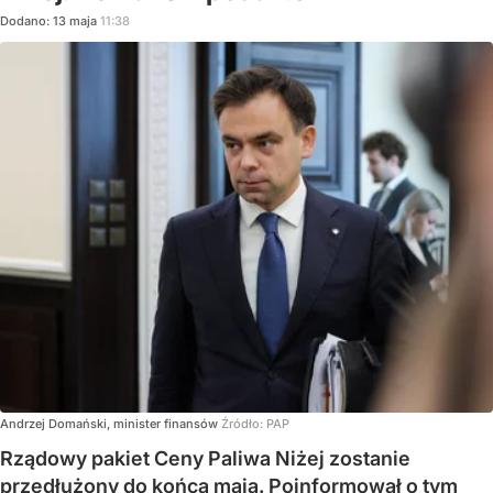
Dodano:
13
maja
11:38
Andrzej Domański, minister finansów
Źródło:
PAP
Rządowy pakiet Ceny Paliwa Niżej zostanie
przedłużony do końca maja. Poinformował o tym