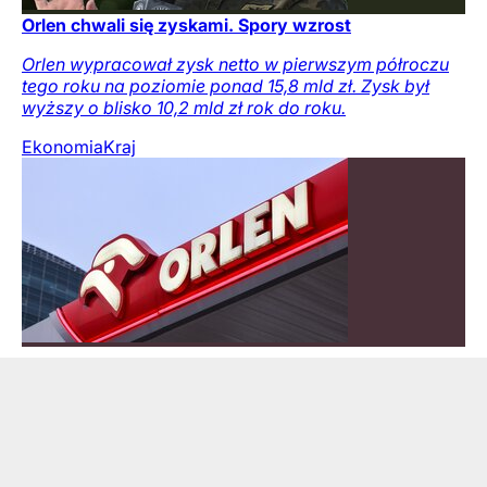
Orlen chwali się zyskami. Spory wzrost
Orlen wypracował zysk netto w pierwszym półroczu
tego roku na poziomie ponad 15,8 mld zł. Zysk był
wyższy o blisko 10,2 mld zł rok do roku.
Ekonomia
Kraj