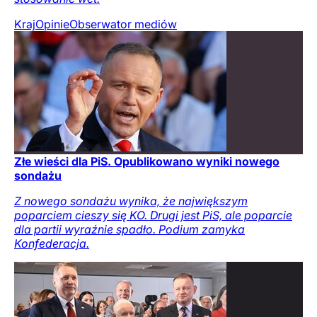
Kraj
Opinie
Obserwator mediów
Złe wieści dla PiS. Opublikowano wyniki nowego
sondażu
Z nowego sondażu wynika, że największym
poparciem cieszy się KO. Drugi jest PiS, ale poparcie
dla partii wyraźnie spadło. Podium zamyka
Konfederacja.