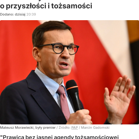
o przyszłości i tożsamości
Dodano:
dzisiaj
20:39
Mateusz Morawiecki, były premier
/ Źródło:
PAP
/
Marcin Gadomski
"Prawica bez jasnej agendy tożsamościowej