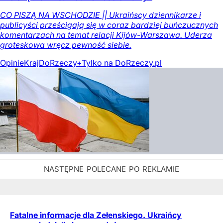
CO PISZĄ NA WSCHODZIE || Ukraińscy dziennikarze i
publicyści prześcigają się w coraz bardziej buńczucznych
komentarzach na temat relacji Kijów-Warszawa. Uderza
groteskowa wręcz pewność siebie.
Opinie
Kraj
DoRzeczy+
Tylko na DoRzeczy.pl
Fatalne informacje dla Zełenskiego. Ukraińcy