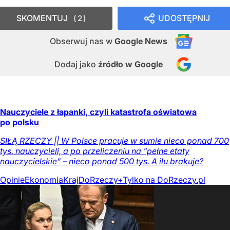
SKOMENTUJ
UDOSTĘPNIJ
2
Obserwuj nas
w
Google News
Dodaj jako
źródło w Google
Nauczyciele z łapanki, czyli katastrofa oświatowa
po polsku
SIŁĄ RZECZY || W Polsce pracuje w sumie nieco ponad 700
tys. nauczycieli, a po przeliczeniu na "pełne etaty
nauczycielskie" – nieco ponad 500 tys. A ilu brakuje?
Opinie
Ekonomia
Kraj
DoRzeczy+
Tylko na DoRzeczy.pl