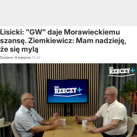
Lisicki: "GW" daje Morawieckiemu
szansę. Ziemkiewicz: Mam nadzieję,
że się mylą
Dodano:
4
sierpnia
19:00