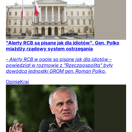
"Alerty RCB są pisane jak dla idiotów". Gen. Polko
miażdży rządowy system ostrzegania
– Alerty RCB w ogóle są pisane jak dla idiotów –
powiedział w rozmowie z "Rzeczpospolitą" były
dowódca jednostki GROM gen. Roman Polko.
Opinie
Kraj