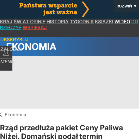
ROZWIŃ
▼
KRAJ
ŚWIAT
OPINIE
HISTORIA
TYGODNIK
KSIĄŻKI
WIDEO
DO
RZECZY+
WSPIERAJ
SUBSKRYBUJ
EKONOMIA
ZALOGUJ
MENU
Ekonomia
Rząd przedłuża pakiet Ceny Paliwa
Niżej. Domański podał termin