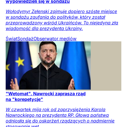
wypowiedzieli się w sondażu
Wołodymyr Zełenski zajmuje dopiero szóste miejsce
w sondażu zaufania do polityków, który został
przeprowadzony wśród Ukraińców. To niejedyna zła
wiadomość dla prezydenta Ukrainy.
Świat
Sondaż
Obserwator mediów
"Wetomat". Nawrocki zaprasza rząd
na "korepetycje"
W czwartek mija rok od zaprzysiężenia Karola
Nawrockiego na prezydenta RP. Głowa państwa
odniosła się do oskarżeń rządzących o nadmiernie
stosowanie wet.