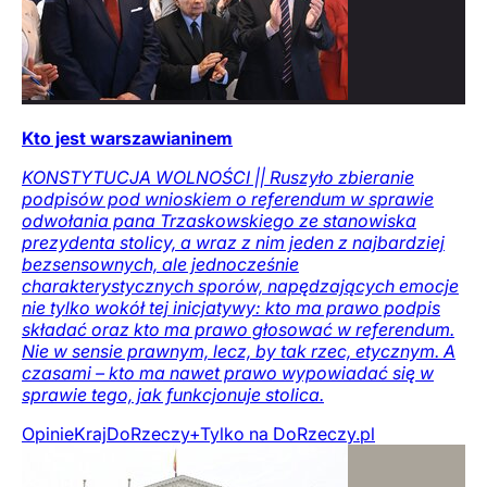
Kto jest warszawianinem
KONSTYTUCJA WOLNOŚCI || Ruszyło zbieranie
podpisów pod wnioskiem o referendum w sprawie
odwołania pana Trzaskowskiego ze stanowiska
prezydenta stolicy, a wraz z nim jeden z najbardziej
bezsensownych, ale jednocześnie
charakterystycznych sporów, napędzających emocje
nie tylko wokół tej inicjatywy: kto ma prawo podpis
składać oraz kto ma prawo głosować w referendum.
Nie w sensie prawnym, lecz, by tak rzec, etycznym. A
czasami – kto ma nawet prawo wypowiadać się w
sprawie tego, jak funkcjonuje stolica.
Opinie
Kraj
DoRzeczy+
Tylko na DoRzeczy.pl