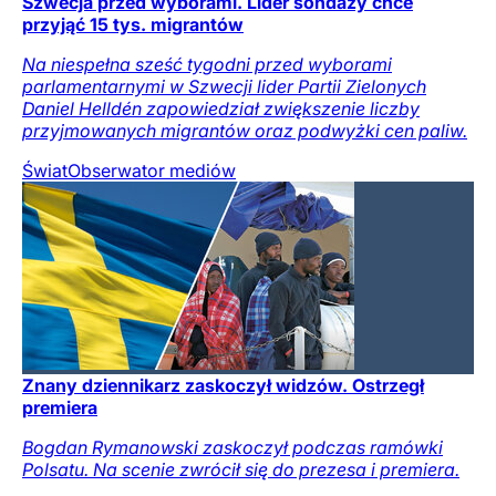
Szwecja przed wyborami. Lider sondaży chce
przyjąć 15 tys. migrantów
Na niespełna sześć tygodni przed wyborami
parlamentarnymi w Szwecji lider Partii Zielonych
Daniel Helldén zapowiedział zwiększenie liczby
przyjmowanych migrantów oraz podwyżki cen paliw.
Świat
Obserwator mediów
Znany dziennikarz zaskoczył widzów. Ostrzegł
premiera
Bogdan Rymanowski zaskoczył podczas ramówki
Polsatu. Na scenie zwrócił się do prezesa i premiera.