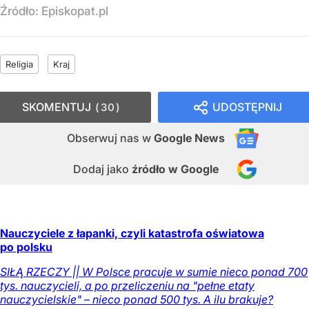
Źródło:
Episkopat.pl
Religia
Kraj
SKOMENTUJ
UDOSTĘPNIJ
30
Obserwuj nas
w
Google News
Dodaj jako
źródło w Google
Nauczyciele z łapanki, czyli katastrofa oświatowa
po polsku
SIŁĄ RZECZY || W Polsce pracuje w sumie nieco ponad 700
tys. nauczycieli, a po przeliczeniu na "pełne etaty
nauczycielskie" – nieco ponad 500 tys. A ilu brakuje?