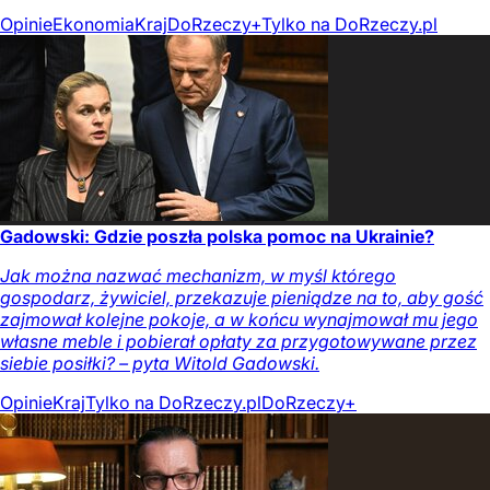
Opinie
Ekonomia
Kraj
DoRzeczy+
Tylko na DoRzeczy.pl
Gadowski: Gdzie poszła polska pomoc na Ukrainie?
Jak można nazwać mechanizm, w myśl którego
gospodarz, żywiciel, przekazuje pieniądze na to, aby gość
zajmował kolejne pokoje, a w końcu wynajmował mu jego
własne meble i pobierał opłaty za przygotowywane przez
siebie posiłki? – pyta Witold Gadowski.
Opinie
Kraj
Tylko na DoRzeczy.pl
DoRzeczy+