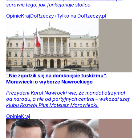
sprawie tego, jak funkcjonuje stolica.
Opinie
Kraj
DoRzeczy+
Tylko na DoRzeczy.pl
"Nie zgodzili się na domknięcie tuskizmu".
Morawiecki o wyborze Nawrockiego
Prezydent Karol Nawrocki wie, że mandat otrzymał
od narodu, a nie od partyjnych central – wskazał szef
klubu Rozwój Plus Mateusz Morawiecki.
Opinie
Kraj