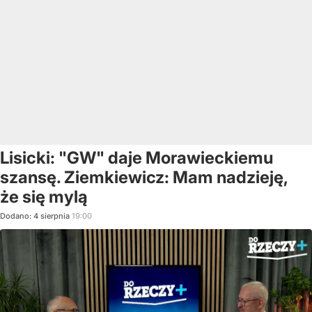
Lisicki: "GW" daje Morawieckiemu
szansę. Ziemkiewicz: Mam nadzieję,
że się mylą
Dodano:
4
sierpnia
19:00