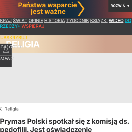
ROZWIŃ
▼
KRAJ
ŚWIAT
OPINIE
HISTORIA
TYGODNIK
KSIĄŻKI
WIDEO
DO
RZECZY+
WSPIERAJ
SUBSKRYBUJ
RELIGIA
ZALOGUJ
MENU
Religia
Prymas Polski spotkał się z komisją ds.
pedofilii. Jest oświadczenie