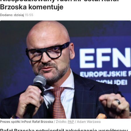
Brzoska komentuje
Dodano:
dzisiaj
15:55
Prezes spółki InPost Rafał Brzoska
/ Źródło:
PAP
/
Adam Warżawa
Rafał Brzoska potwierdził zakończenie współpracy