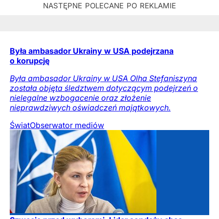
Była ambasador Ukrainy w USA podejrzana
o korupcję
Była ambasador Ukrainy w USA Olha Stefaniszyna
została objęta śledztwem dotyczącym podejrzeń o
nielegalne wzbogacenie oraz złożenie
nieprawdziwych oświadczeń majątkowych.
Świat
Obserwator mediów