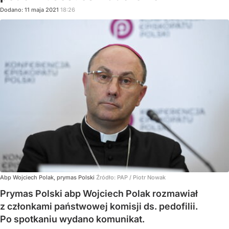
Dodano:
11
maja
2021
18:26
Abp Wojciech Polak, prymas Polski
Źródło:
PAP
/
Piotr Nowak
Prymas Polski abp Wojciech Polak rozmawiał
z członkami państwowej komisji ds. pedofilii.
Po spotkaniu wydano komunikat.