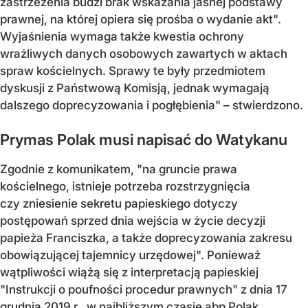
zastrzeżenia budzi brak wskazania jasnej podstawy
prawnej, na której opiera się prośba o wydanie akt".
Wyjaśnienia wymaga także kwestia ochrony
wrażliwych danych osobowych zawartych w aktach
spraw kościelnych. Sprawy te były przedmiotem
dyskusji z Państwową Komisją, jednak wymagają
dalszego doprecyzowania i pogłębienia" – stwierdzono.
Prymas Polak musi napisać do Watykanu
Zgodnie z komunikatem, "na gruncie prawa
kościelnego, istnieje potrzeba rozstrzygnięcia
czy zniesienie sekretu papieskiego dotyczy
postępowań sprzed dnia wejścia w życie decyzji
papieża Franciszka, a także doprecyzowania zakresu
obowiązującej tajemnicy urzędowej". Ponieważ
wątpliwości wiążą się z interpretacją papieskiej
"Instrukcji o poufności procedur prawnych" z dnia 17
grudnia 2019 r., w najbliższym czasie abp Polak