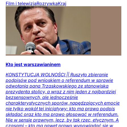
Film i telewizja
Rozrywka
Kraj
Kto jest warszawianinem
KONSTYTUCJA WOLNOŚCI || Ruszyło zbieranie
podpisów pod wnioskiem o referendum w sprawie
odwołania pana Trzaskowskiego ze stanowiska
prezydenta stolicy, a wraz z nim jeden z najbardziej
bezsensownych, ale jednocześnie
charakterystycznych sporów, napędzających emocje
nie tylko wokół tej inicjatywy: kto ma prawo podpis
składać oraz kto ma prawo głosować w referendum.
Nie w sensie prawnym, lecz, by tak rzec, etycznym. A
czasami – kto ma nawet prawo wypowiadać się w