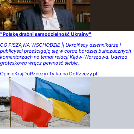
"Polskę drażni samodzielność Ukrainy"
CO PISZĄ NA WSCHODZIE || Ukraińscy dziennikarze i
publicyści prześcigają się w coraz bardziej buńczucznych
komentarzach na temat relacji Kijów-Warszawa. Uderza
groteskowa wręcz pewność siebie.
Opinie
Kraj
DoRzeczy+
Tylko na DoRzeczy.pl