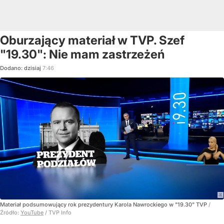
Oburzający materiał w TVP. Szef
"19.30": Nie mam zastrzeżeń
Dodano:
dzisiaj
7:46
Materiał podsumowujący rok prezydentury Karola Nawrockiego w "19.30" TVP
/
Źródło:
YouTube
/
TVP Info