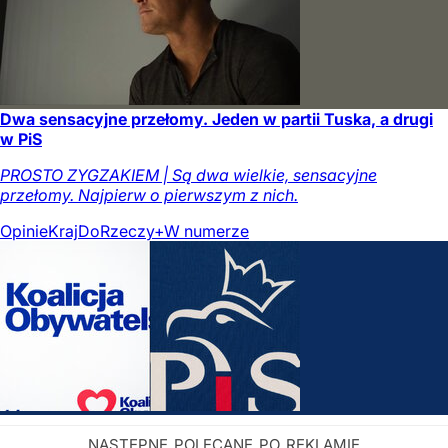
Dwa sensacyjne przełomy. Jeden w partii Tuska, a drugi
w PiS
PROSTO ZYGZAKIEM | Są dwa wielkie, sensacyjne
przełomy. Najpierw o pierwszym z nich.
Opinie
Kraj
DoRzeczy+
W numerze