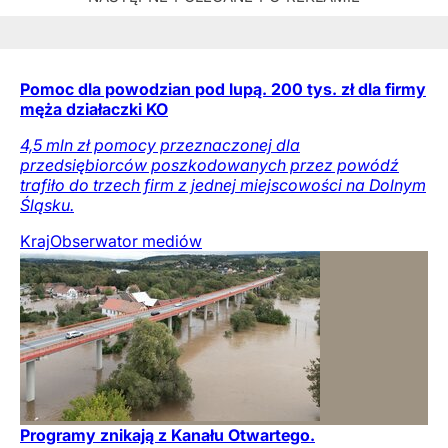
Pomoc dla powodzian pod lupą. 200 tys. zł dla firmy
męża działaczki KO
4,5 mln zł pomocy przeznaczonej dla
przedsiębiorców poszkodowanych przez powódź
trafiło do trzech firm z jednej miejscowości na Dolnym
Śląsku.
Kraj
Obserwator mediów
Programy znikają z Kanału Otwartego.