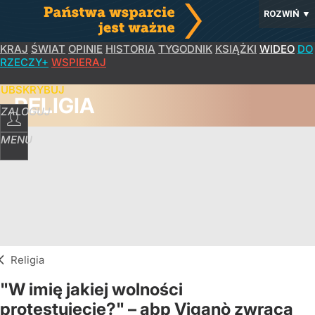
ROZWIŃ
▼
KRAJ
ŚWIAT
OPINIE
HISTORIA
TYGODNIK
KSIĄŻKI
WIDEO
DO
RZECZY+
WSPIERAJ
SUBSKRYBUJ
RELIGIA
ZALOGUJ
MENU
Religia
"W imię jakiej wolności
protestujecie?" – abp Viganò zwraca