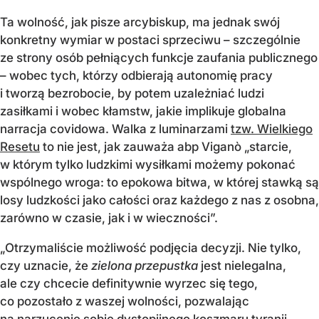
Ta wolność, jak pisze arcybiskup, ma jednak swój
konkretny wymiar w postaci sprzeciwu – szczególnie
ze strony osób pełniących funkcje zaufania publicznego
– wobec tych, którzy odbierają autonomię pracy
i tworzą bezrobocie, by potem uzależniać ludzi
zasiłkami i wobec kłamstw, jakie implikuje globalna
narracja covidowa. Walka z luminarzami
tzw. Wielkiego
Resetu
to nie jest, jak zauważa abp Viganò „starcie,
w którym tylko ludzkimi wysiłkami możemy pokonać
wspólnego wroga: to epokowa bitwa, w której stawką są
losy ludzkości jako całości oraz każdego z nas z osobna,
zarówno w czasie, jak i w wieczności”.
„Otrzymaliście możliwość podjęcia decyzji. Nie tylko,
czy uznacie, że
zielona przepustka
jest nielegalna,
ale czy chcecie definitywnie wyrzec się tego,
co pozostało z waszej wolności, pozwalając