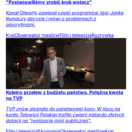
"Postanowiliśmy zrobić krok wstecz"
Kanał Otwarty zawiesił część programów. Igor Janke
tłumaczy decyzję i mówi o problemach z
algorytmami.
Kraj
Obserwator mediów
Film i telewizja
Rozrywka
Kolejny przelew z budżetu państwa. Potężna kwota
na TVP
TVP znów sięgnęła do państwowej kasy. W lipcu na
konto Telewizji Polskiej trafiło ćwierć miliarda złotych
dotacji na "realizację misji publicznej".
Film i telewizja
Ekonomia
Obserwator mediów
Kraj