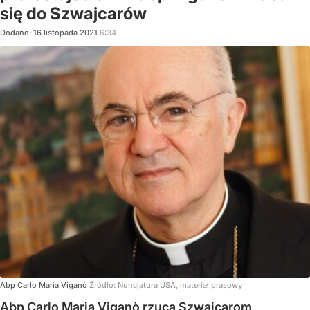
się do Szwajcarów
Dodano:
16
listopada
2021
6:34
Abp Carlo Maria Viganò
Źródło:
Nuncjatura USA, materiał prasowy
Abp Carlo Maria Viganò rzuca Szwajcarom