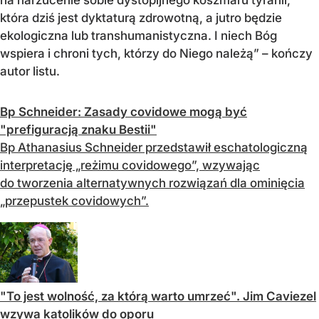
na narzucenie sobie dystopijnego koszmaru tyranii,
która dziś jest dyktaturą zdrowotną, a jutro będzie
ekologiczna lub transhumanistyczna. I niech Bóg
wspiera i chroni tych, którzy do Niego należą” – kończy
autor listu.
Bp Schneider: Zasady covidowe mogą być
"prefiguracją znaku Bestii"
Bp Athanasius Schneider przedstawił eschatologiczną
interpretację „reżimu covidowego”, wzywając
do tworzenia alternatywnych rozwiązań dla ominięcia
„przepustek covidowych”.
"To jest wolność, za którą warto umrzeć". Jim Caviezel
wzywa katolików do oporu