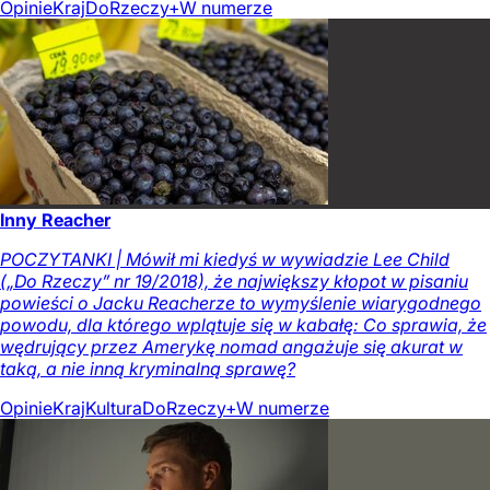
Opinie
Kraj
DoRzeczy+
W numerze
Inny Reacher
POCZYTANKI | Mówił mi kiedyś w wywiadzie Lee Child
(„Do Rzeczy” nr 19/2018), że największy kłopot w pisaniu
powieści o Jacku Reacherze to wymyślenie wiarygodnego
powodu, dla którego wplątuje się w kabałę: Co sprawia, że
wędrujący przez Amerykę nomad angażuje się akurat w
taką, a nie inną kryminalną sprawę?
Opinie
Kraj
Kultura
DoRzeczy+
W numerze