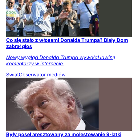
Co się stało z włosami Donalda Trumpa? Biały Dom
zabrał głos
Nowy wygląd Donalda Trumpa wywołał lawinę
komentarzy w internecie.
Świat
Obserwator mediów
Były poseł aresztowany za molestowanie 9-latki