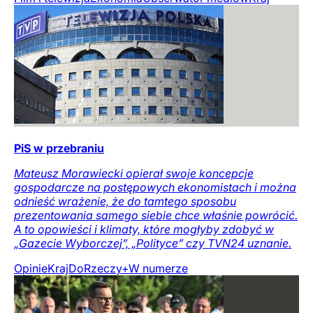
PiS w przebraniu
Mateusz Morawiecki opierał swoje koncepcje
gospodarcze na postępowych ekonomistach i można
odnieść wrażenie, że do tamtego sposobu
prezentowania samego siebie chce właśnie powrócić.
A to opowieści i klimaty, które mogłyby zdobyć w
„Gazecie Wyborczej”, „Polityce” czy TVN24 uznanie.
Opinie
Kraj
DoRzeczy+
W numerze