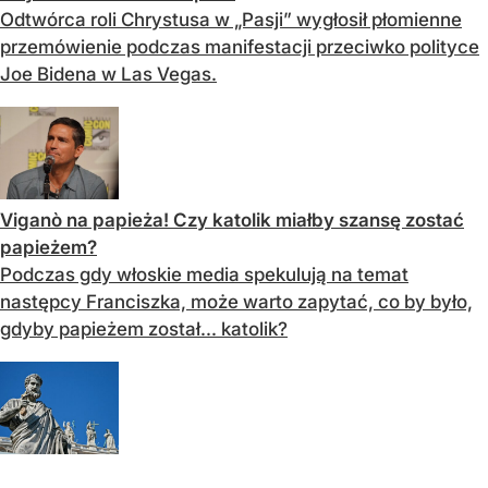
Odtwórca roli Chrystusa w „Pasji” wygłosił płomienne
przemówienie podczas manifestacji przeciwko polityce
Joe Bidena w Las Vegas.
Viganò na papieża! Czy katolik miałby szansę zostać
papieżem?
Podczas gdy włoskie media spekulują na temat
następcy Franciszka, może warto zapytać, co by było,
gdyby papieżem został... katolik?