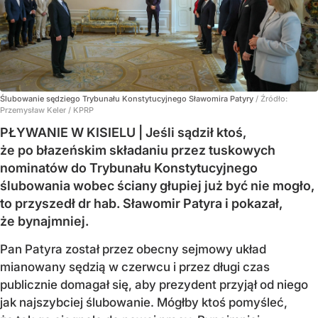
Ślubowanie sędziego Trybunału Konstytucyjnego Sławomira Patyry
/ Źródło:
Przemysław Keler / KPRP
PŁYWANIE W KISIELU | Jeśli sądził ktoś,
że po błazeńskim składaniu przez tuskowych
nominatów do Trybunału Konstytucyjnego
ślubowania wobec ściany głupiej już być nie mogło,
to przyszedł dr hab. Sławomir Patyra i pokazał,
że bynajmniej.
Pan Patyra został przez obecny sejmowy układ
mianowany sędzią w czerwcu i przez długi czas
publicznie domagał się, aby prezydent przyjął od niego
jak najszybciej ślubowanie. Mógłby ktoś pomyśleć,