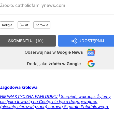
Źródło:
catholicfamilynews.com
Religia
Świat
Zdrowie
SKOMENTUJ
UDOSTĘPNIJ
10
Obserwuj nas
w
Google News
Dodaj jako
źródło w Google
Jagodowa królowa
NIEPRAKTYCZNA PANI DOMU | Sierpień, wakacje. Żyjemy
nie tylko inwazją na Ceutę, nie tylko dogorywającą
(niestety nierozwiązaną) sprawą Szpitala Południowego.