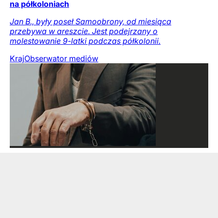
na półkoloniach
Jan B., były poseł Samoobrony, od miesiąca
przebywa w areszcie. Jest podejrzany o
molestowanie 9-latki podczas półkolonii.
Kraj
Obserwator mediów