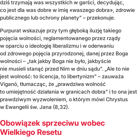
dziś trzymają was wszystkich w garści, decydując,
co jest dla was dobre w imię «waszego dobra», zdrowie
publicznego lub ochrony planety” – przekonuje.
Purpurat wskazuje przy tym głęboką iluzję takiego
pojęcia wolności, reglamentowanego przez rządy
w oparciu o ideologię liberalizmu i w oderwaniu
od zdrowego pojęcia przyrodzonej, danej przez Boga
wolności – „tak jakby Boga nie było, jakbyście
nie musieli stanąć przed Nim w dniu sądu”. „Ale to nie
jest wolność: to licencja, to libertynizm” – zauważa
Viganò, tłumacząc, że „prawdziwa wolność
to umiejętność działania w granicach dobra” i to ona jest
prawdziwym wyzwoleniem, o którym mówi Chrystus
w Ewangelii św. Jana (8,32).
Obowiązek sprzeciwu wobec
Wielkiego Resetu