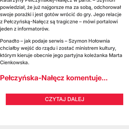
Katarzyny Pełczyńskiej-Nałęcz w partii. – Szymon
powiedział, że już najgorsze ma za sobą, odchorował
swoje porażki i jest gotów wrócić do gry. Jego relacje
z Pełczyńską-Nałęcz są tragiczne – mówi portalowi
jeden z informatorów.
Ponadto – jak podaje serwis – Szymon Hołownia
chciałby wejść do rządu i zostać ministrem kultury,
którym kieruje obecnie jego partyjna koleżanka Marta
Cienkowska.
Pełczyńska-Nałęcz komentuje...
CZYTAJ DALEJ