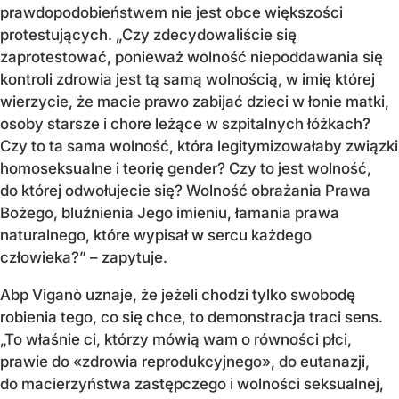
prawdopodobieństwem nie jest obce większości
protestujących. „Czy zdecydowaliście się
zaprotestować, ponieważ wolność niepoddawania się
kontroli zdrowia jest tą samą wolnością, w imię której
wierzycie, że macie prawo zabijać dzieci w łonie matki,
osoby starsze i chore leżące w szpitalnych łóżkach?
Czy to ta sama wolność, która legitymizowałaby związki
homoseksualne i teorię gender? Czy to jest wolność,
do której odwołujecie się? Wolność obrażania Prawa
Bożego, bluźnienia Jego imieniu, łamania prawa
naturalnego, które wypisał w sercu każdego
człowieka?” – zapytuje.
Abp Viganò uznaje, że jeżeli chodzi tylko swobodę
robienia tego, co się chce, to demonstracja traci sens.
„To właśnie ci, którzy mówią wam o równości płci,
prawie do «zdrowia reprodukcyjnego», do eutanazji,
do macierzyństwa zastępczego i wolności seksualnej,